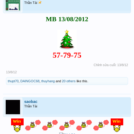
Thần Tài
MB 13/08/2012
57-79-75
Chỉnh sửa cuối:
13/8/12
13/8/12
thupt70
,
DAINGOC68
,
thuyhang
and
20 others
like this.
saobac
Thần Tài