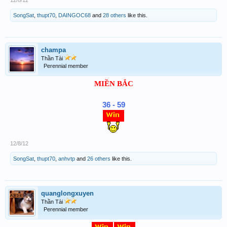
12/8/12
SongSat
,
thupt70
,
DAINGOC68
and
28 others
like this.
champa
Thần Tài
Perennial member
MIỀN BẮC
36 - 59
12/8/12
SongSat
,
thupt70
,
anhvtp
and
26 others
like this.
quanglongxuyen
Thần Tài
Perennial member