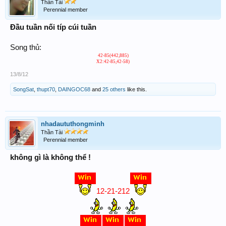
Thần Tài
Perennial member
Đầu tuần nối típ cúi tuần
Song thủ:
42-85(442,885)
X2:42-85,42-58)​
13/8/12
SongSat
,
thupt70
,
DAINGOC68
and
25 others
like this.
nhadaututhongminh
Thần Tài
Perennial member
không gì là không thể !
12-21-212