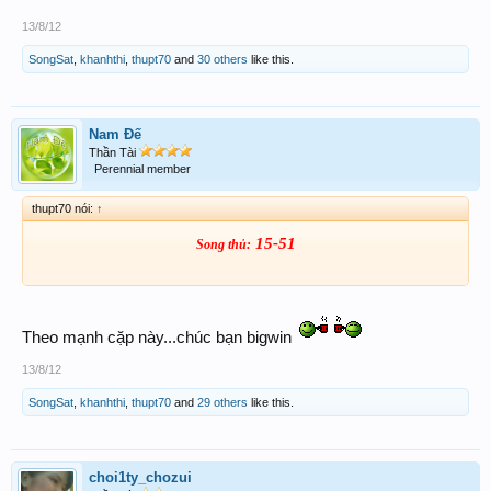
13/8/12
SongSat
,
khanhthi
,
thupt70
and
30 others
like this.
Nam Đế
Thần Tài
Perennial member
thupt70 nói:
↑
15-51
Song thủ:
Theo mạnh cặp này...chúc bạn bigwin
13/8/12
SongSat
,
khanhthi
,
thupt70
and
29 others
like this.
choi1ty_chozui