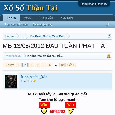
Đăng nhập | Đăng ký
Media
Thành viên
Help Links
Forum
Tìm kiếm diễn đàn
Bài viết gần đây
Forum
...
Dự Đoán Xổ Số Miền Bắc
MB 13/08/2012 ĐẦU TUẦN PHÁT TÀI ‎
Trạng thái chủ đề:
Không mở trả lời sau này.
< Trước
1
2
3
4
5
6
→
10
Tiếp >
Minh satthu_Win
Thần Tài
MB quyết lấy lại những gì đã mất
Tam thủ lô cực mạnh
59*62*82