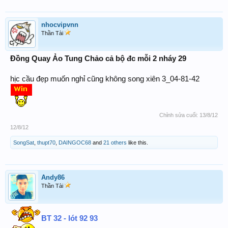
nhocvipvnn
Thần Tài
Đồng Quay Ảo Tung Chảo cả bộ đc mỗi 2 nháy 29
hịc cầu đẹp muốn nghỉ cũng không song xiên 3_04-81-42
Chỉnh sửa cuối:
13/8/12
12/8/12
SongSat
,
thupt70
,
DAINGOC68
and
21 others
like this.
Andy86
Thần Tài
BT 32 - lót 92 93