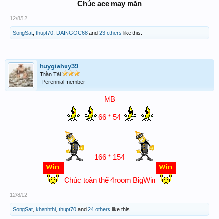
Chúc ace may mắn
12/8/12
SongSat
,
thupt70
,
DAINGOC68
and
23 others
like this.
huygiahuy39
Thần Tài
Perennial member
MB
66 * 54
166 * 154
Chúc toàn thể 4room BigWin
12/8/12
SongSat
,
khanhthi
,
thupt70
and
24 others
like this.