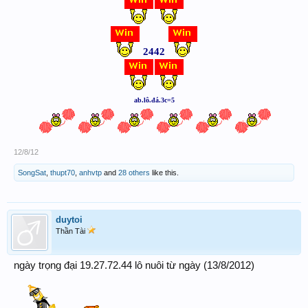
2442
ab.lô.đá.3c=5
12/8/12
SongSat
,
thupt70
,
anhvtp
and
28 others
like this.
duytoi
Thần Tài
ngày trọng đại 19.27.72.44 lô nuôi từ ngày (13/8/2012)