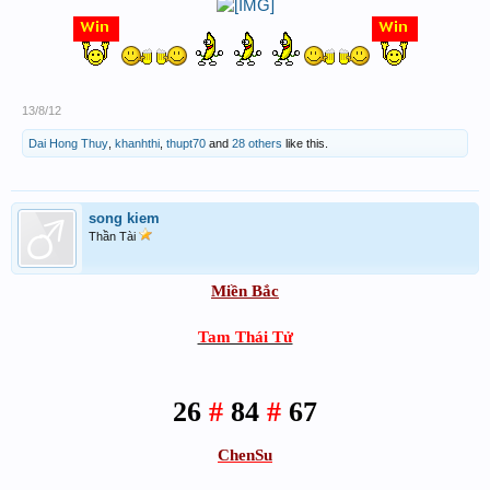
13/8/12
Dai Hong Thuy
,
khanhthi
,
thupt70
and
28 others
like this.
song kiem
Thần Tài
Miền Bắc
Tam Thái Tử
26
#
84
#
67
ChenSu