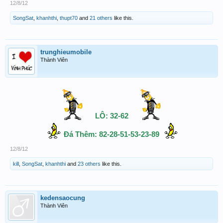
12/8/12
SongSat
,
khanhthi
,
thupt70
and
21 others
like this.
trunghieumobile
Thành Viên
LÔ: 32-62
Đá Thêm: 82-28-51-53-23-89
12/8/12
kill
,
SongSat
,
khanhthi
and
23 others
like this.
kedensaocung
Thành Viên