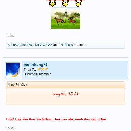
13/8/12
SongSat
,
thupt70
,
DAINGOC68
and
24 others
like this.
manhhung79
Thần Tài
Perennial member
thupt70 nói:
↑
15-51
Song thủ:
Chài! Lâu mới thấy lên lại hen, chúc win nhé, mình theo cặp ni lun
13/8/12