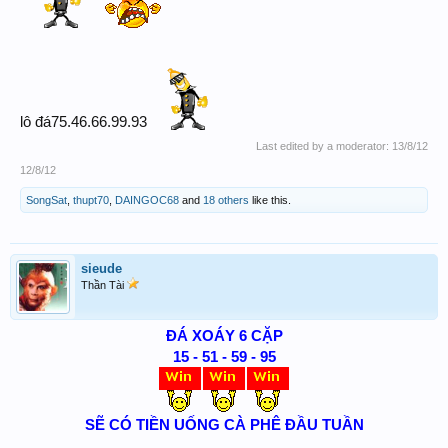
lô đá75.46.66.99.93
Last edited by a moderator:
13/8/12
12/8/12
SongSat
,
thupt70
,
DAINGOC68
and
18 others
like this.
sieude
Thần Tài
ĐÁ XOÁY 6 CẶP
15 - 51 - 59 - 95
SẼ CÓ TIỀN UỐNG CÀ PHÊ ĐẦU TUẦN