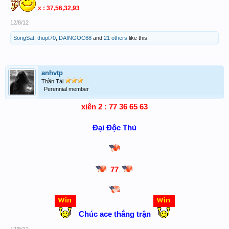
x : 37,56,32,93
12/8/12
SongSat
,
thupt70
,
DAINGOC68
and
21 others
like this.
anhvtp
Thần Tài
Perennial member
xiên 2 : 77 36 65 63
Đại Độc Thủ
77
Chúc ace thắng trận