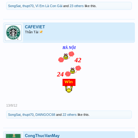
SongSat
,
thupt70
,
Vì Em Là Con Gái
and
23 others
like this.
CAFEVIET
Thần Tài
HÀ NỘI
42
24
13/8/12
SongSat
,
thupt70
,
DAINGOC68
and
22 others
like this.
CongThucVanMay