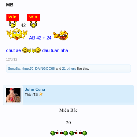
MB
42
AB 42 + 24
chut ae
dau tuan nha
12/8/12
SongSat
,
thupt70
,
DAINGOC68
and
21 others
like this.
John Cena
Thần Tài
Miền Bắc
20