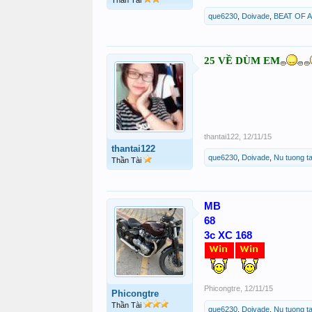
Thần Tài
que6230
,
Doivade
,
BEAT OF 
25 VỀ DÙM EM
thantai122
,
12/11/15
thantai122
que6230
,
Doivade
,
Nu tuong ta
Thần Tài
MB
68
3c XC 168
Phicongtre
,
12/11/15
Phicongtre
Thần Tài
que6230
,
Doivade
,
Nu tuong ta