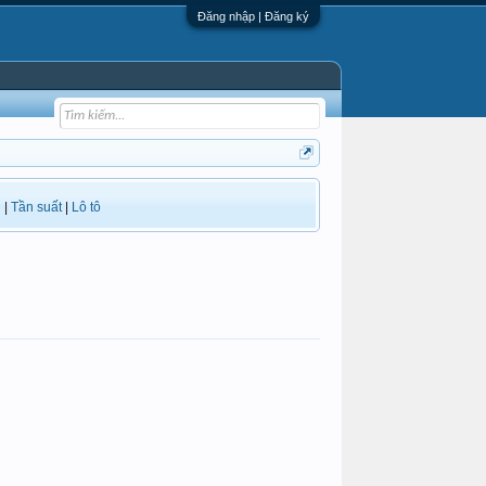
Đăng nhập | Đăng ký
i
|
Tần suất
|
Lô tô