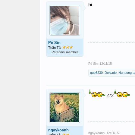
hi
Pé Sin
Thần Tài
Perennial member
Pé Sin
,
12/11/15
que6230
,
Doivade
,
Nu tuong ta
272
ngaykoanh
ngaykoanh
,
12/11/15