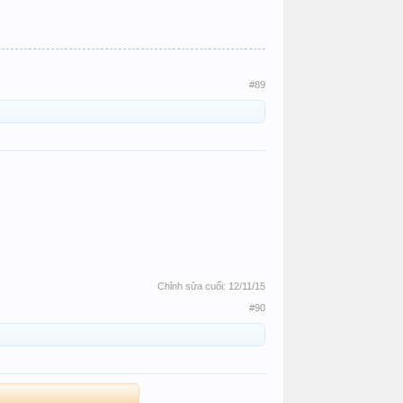
#89
Chỉnh sửa cuối:
12/11/15
#90