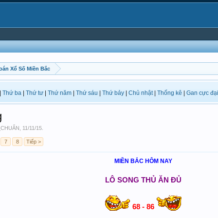
oán Xổ Số Miền Bắc
|
Thứ ba
|
Thứ tư
|
Thứ năm
|
Thứ sáu
|
Thứ bảy
|
Chủ nhật
|
Thống kê
|
Gan cực đạ
g
_CHUẨN
,
11/11/15
.
7
8
Tiếp >
MIỀN BẮC HÔM NAY​
LÔ SONG THỦ ĂN ĐỦ​
68 - 86