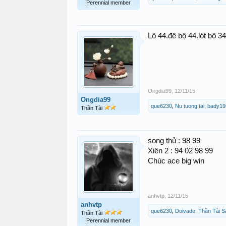
Perennial member
Lô 44.đê bộ 44.lót bộ 3
Ongdia99
,
12/11/15
Ongdia99
que6230
,
Nu tuong tai
,
bady19
Thần Tài
song thủ : 98 99
Xiên 2 : 94 02 98 99
Chúc ace big win
anhvtp
,
12/11/15
anhvtp
que6230
,
Doivade
,
Thần Tài S
Thần Tài
Perennial member