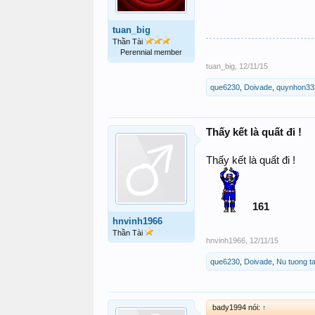
tuan_big
Thần Tài
Perennial member
tuan_big
,
12/11/15
que6230
,
Doivade
,
quynhon33
Thấy kết là quất đi !
Thấy kết là quất đi !
161
hnvinh1966
Thần Tài
hnvinh1966
,
12/11/15
que6230
,
Doivade
,
Nu tuong ta
bady1994 nói:
↑