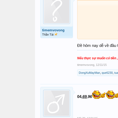
timemvovong
Thần Tài
Đề hôm nay dễ về đầu 0
Nếu thực sự muốn có tiền , c
timemvovong
,
12/11/15
DongXuMayMan
,
que6230
,
tu
04,
69
,96