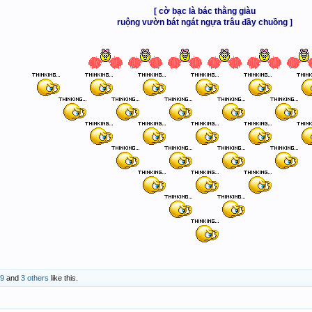
[ cờ bạc là bác thằng giàu
ruộng vườn bát ngát ngựa trâu đầy chuồng ]​
79
and
3 others
like this.