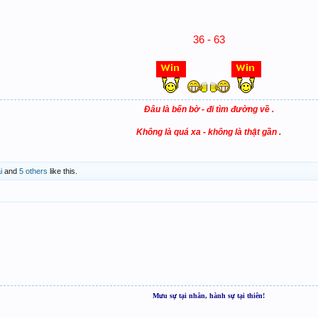
36 - 63
Đâu là bến bờ - đi tìm đường về .
Không là quá xa - không là thật gần .
i
and
5 others
like this.
Mưu sự tại nhân, hành sự tại thiên!