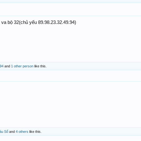
4 va bộ 32(chủ yếu 89.98.23.32.49.94)
94
and
1 other person
like this.
áu Số
and
4 others
like this.