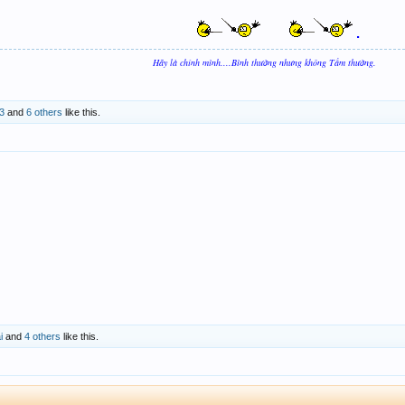
.
Hãy là chính mình....Bình thường nhưng không Tầm thường.
3
and
6 others
like this.
i
and
4 others
like this.