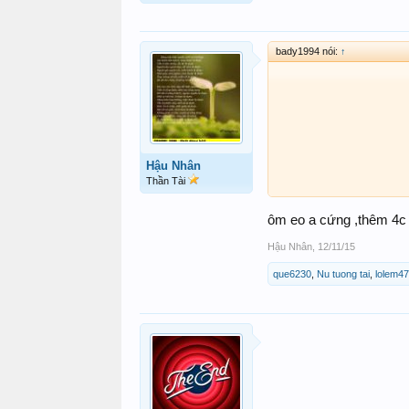
bady1994 nói:
↑
Hậu Nhân
Thần Tài
ôm eo a cứng ,thêm 4c
Hậu Nhân
,
12/11/15
que6230
,
Nu tuong tai
,
lolem4