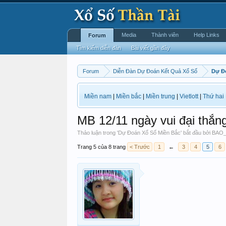
Media
Thành viên
Help Links
Forum
Tìm kiếm diễn đàn
Bài viết gần đây
Forum
Diễn Đàn Dự Đoán Kết Quả Xổ Số
Dự Đ
Miền nam
|
Miền bắc
|
Miền trung
|
Vietlott
|
Thứ hai
MB 12/11 ngày vui đại thắn
Thảo luận trong '
Dự Đoán Xổ Số Miền Bắc
' bắt đầu bởi
BAO
Trang 5 của 8 trang
< Trước
1
←
3
4
5
6