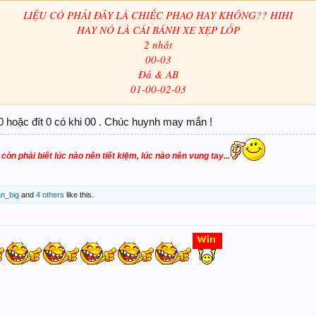
LIỆU CÓ PHẢI ĐÂY LÀ CHIẾC PHAO HAY KHÔNG?? HIHI
HAY NÓ LÀ CÁI BÁNH XE XẸP LỐP
2 nhát
00-03
Đá & AB
01-00-02-03​
 hoặc đít 0 có khi 00 . Chúc huynh may mắn !
òn phải biết lúc nào nên tiết kiệm, lúc nào nên vung tay...
an_big
and
4 others
like this.