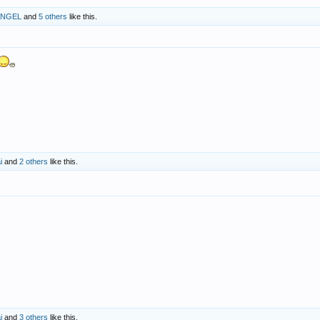
ANGEL
and
5 others
like this.
i
and
2 others
like this.
i
and
3 others
like this.