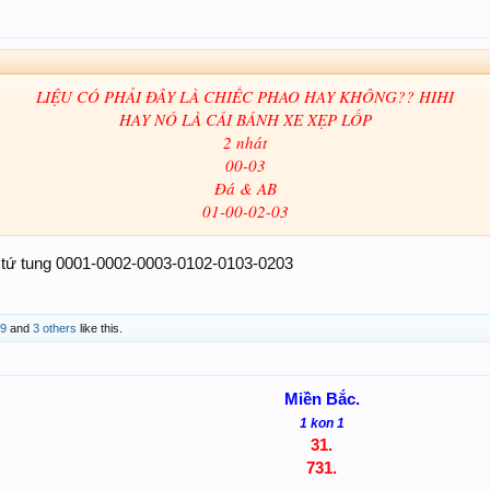
LIỆU CÓ PHẢI ĐÂY LÀ CHIẾC PHAO HAY KHÔNG?? HIHI
HAY NÓ LÀ CÁI BÁNH XE XẸP LỐP
2 nhát
00-03
Đá & AB
01-00-02-03​
 tứ tung 0001-0002-0003-0102-0103-0203
79
and
3 others
like this.
Miền Bắc.
1 kon 1
31.
731.