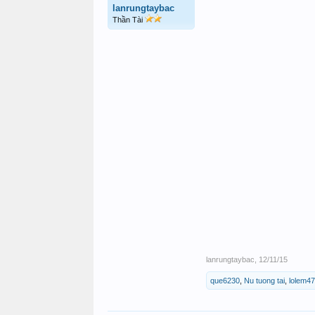
lanrungtaybac
Thần Tài
lanrungtaybac
,
12/11/15
que6230
,
Nu tuong tai
,
lolem4