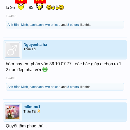
lô 95
89
12/4/13
Ánh Bình Minh
,
oanhoanh
,
win or lose
and
8 others
like this.
Nguyenhaiha
Thần Tài
hôm nay em phân vân 36 10 07 77 . các bác giúp e chọn ra 1
2 con đẹp nhất với
12/4/13
Ánh Bình Minh
,
oanhoanh
,
win or lose
and
8 others
like this.
m0m.no1
Thần Tài
Quyết tâm phục thù...