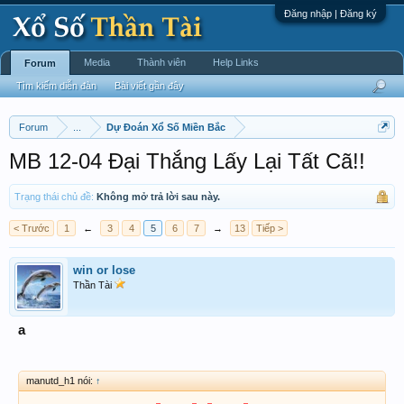
Đăng nhập | Đăng ký
Media
Thành viên
Help Links
Forum
Tìm kiếm diễn đàn
Bài viết gần đây
Forum
...
Dự Đoán Xổ Số Miền Bắc
MB 12-04 Đại Thắng Lấy Lại Tất Cã!!
Trạng thái chủ đề:
Không mở trả lời sau này.
< Trước
1
←
3
4
5
6
7
→
13
Tiếp >
win or lose
Thần Tài
a
manutd_h1 nói:
↑