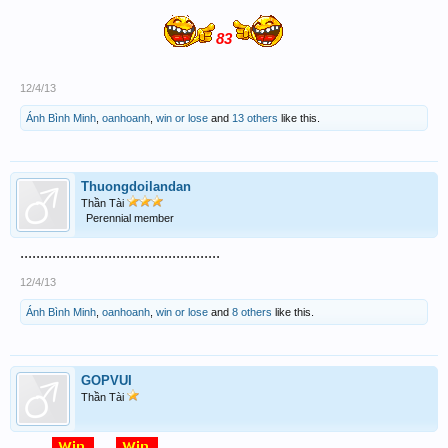
83
12/4/13
Ánh Bình Minh
,
oanhoanh
,
win or lose
and
13 others
like this.
Thuongdoilandan
Thần Tài
Perennial member
..................................................
12/4/13
Ánh Bình Minh
,
oanhoanh
,
win or lose
and
8 others
like this.
GOPVUI
Thần Tài