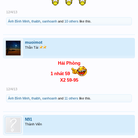
12/4/13
Ánh Bình Minh
,
thaibh
,
oanhoanh
and
10 others
like this.
muoimot
Thần Tài
Hải Phòng
1 nhát 59
X2 59-95
12/4/13
Ánh Bình Minh
,
thaibh
,
oanhoanh
and
11 others
like this.
N91
Thành Viên