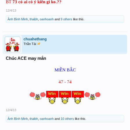
BT
73
có ai có ý kiến gì ko.??
12/4/13
Ánh Bình Minh
,
thaibh
,
oanhoanh
and
9 others
like this.
chuahethang
Thần Tài
Chúc ACE may mắn
MIỀN BẮC
47 - 74
12/4/13
Ánh Bình Minh
,
thaibh
,
oanhoanh
and
10 others
like this.