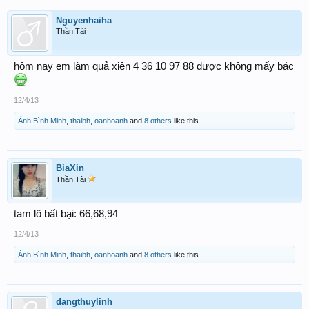
Nguyenhaiha
Thần Tài
hôm nay em làm quả xiên 4 36 10 97 88 được không mấy bác
12/4/13
Ánh Bình Minh
,
thaibh
,
oanhoanh
and
8 others
like this.
BiaXin
Thần Tài
tam lô bất bại: 66,68,94
12/4/13
Ánh Bình Minh
,
thaibh
,
oanhoanh
and
8 others
like this.
dangthuylinh