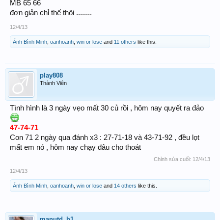
MB 65 66
đơn giản chỉ thế thôi ........
12/4/13
Ánh Bình Minh
,
oanhoanh
,
win or lose
and
11 others
like this.
play808
Thành Viên
Tình hình là 3 ngày vẹo mất 30 củ rồi , hôm nay quyết ra đảo
47-74-71
Con 71 2 ngày qua đánh x3 : 27-71-18 và 43-71-92 , đều lọt
mất em nó , hôm nay chạy đâu cho thoát
Chỉnh sửa cuối:
12/4/13
12/4/13
Ánh Bình Minh
,
oanhoanh
,
win or lose
and
14 others
like this.
manutd_h1