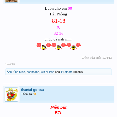
Buồn cho em
00
Hải Phòng
81-18
B
32-36
chúc cả nàh mm.
Chỉnh sửa cuối:
12/4/13
12/4/13
Ánh Bình Minh
,
oanhoanh
,
win or lose
and
14 others
like this.
thantai go cua
Thần Tài
Miền bắc
BTL