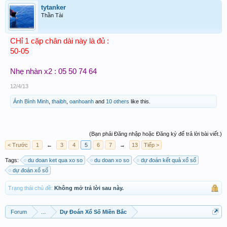
tytanker
Thần Tài
CHỉ 1 cặp chân dài này là đủ :
50-05
Nhẹ nhàn x2 : 05 50 74 64
12/4/13
Ánh Bình Minh
,
thaibh
,
oanhoanh
and
10 others
like this.
(Bạn phải Đăng nhập hoặc Đăng ký để trả lời bài viết.)
< Trước
1
←
3
4
5
6
7
→
13
Tiếp >
Tags:
du doan ket qua xo so
du doan xo so
dự đoán kết quả xổ số
dự đoán xổ số
Trạng thái chủ đề:
Không mở trả lời sau này.
Forum
...
Dự Đoán Xổ Số Miền Bắc