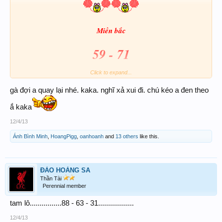
Mi
ền b
ắc
59 - 71
Click to expand...
859 - 171
đ
á
: 59 71
68
38
gà đợi a quay lại nhé. kaka. nghĩ xả xui đi. chú kéo a đen theo
ắ kaka
12/4/13
Ánh Bình Minh
,
HoangPigg
,
oanhoanh
and
13 others
like this.
ĐẢO HOÀNG SA
Thần Tài
Perennial member
tam lô................88 - 63 - 31..................
12/4/13