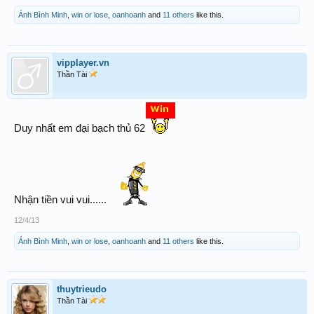
Ánh Bình Minh
,
win or lose
,
oanhoanh
and
11 others
like this.
vipplayer.vn
Thần Tài
Duy nhất em đại bạch thủ 62
Nhận tiền vui vui......
12/4/13
Ánh Bình Minh
,
win or lose
,
oanhoanh
and
11 others
like this.
thuytrieudo
Thần Tài