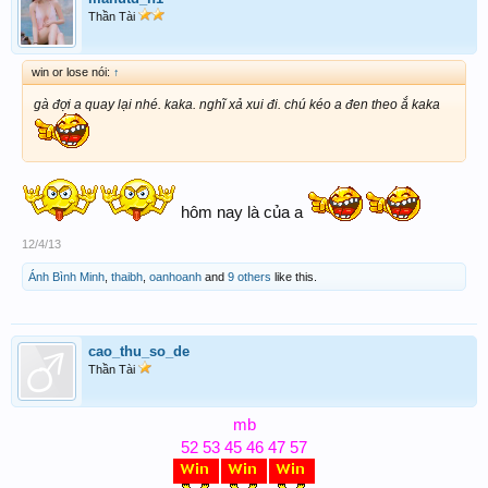
Thần Tài
win or lose nói:
↑
gà đợi a quay lại nhé. kaka. nghĩ xả xui đi. chú kéo a đen theo ắ kaka
h
ôm nay l
à
c
ủa a
12/4/13
Ánh Bình Minh
,
thaibh
,
oanhoanh
and
9 others
like this.
cao_thu_so_de
Thần Tài
mb
52 53 45 46 47 57