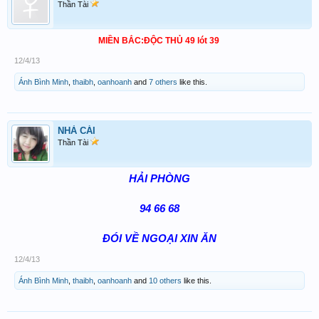
Thần Tài
MIỀN BẮC:ĐỘC THỦ 49 lót 39
12/4/13
Ánh Bình Minh
,
thaibh
,
oanhoanh
and
7 others
like this.
NHÀ CÁI
Thần Tài
HẢI PHÒNG
94 66 68
ĐÓI VỀ NGOẠI XIN ĂN​
12/4/13
Ánh Bình Minh
,
thaibh
,
oanhoanh
and
10 others
like this.