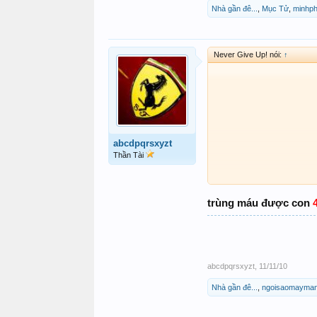
Nhà gần đê...
,
Mục Tử
,
minhp
Never Give Up! nói:
↑
abcdpqrsxyzt
Thần Tài
trùng máu được con
abcdpqrsxyzt
,
11/11/10
Nhà gần đê...
,
ngoisaomayma