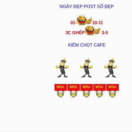
NGÀY ĐẸP POST SỐ ĐẸP
01-
10-11
3C GHÉP
3-5
KIẾM CHÚT CAFE