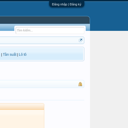
Đăng nhập | Đăng ký
i
|
Tần suất
|
Lô tô