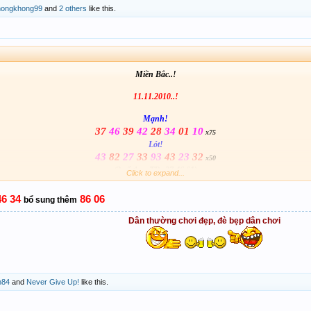
hongkhong99
and
2 others
like this.
Miền Bắc..!
11.11.2010..!
Mạnh!
37
46
39
42
28
34
01
10
x75
Lót!
43
82
27
33
93
43
23
32
x50
(3 số theo TĐ: 37 46 61)
Click to expand...
Chúc đại gia đình XSTT!
46 34
86 06
bổ sung thêm
Đại Thắng!
Dân thường chơi đẹp, đè bẹp dân chơi
n84
and
Never Give Up!
like this.