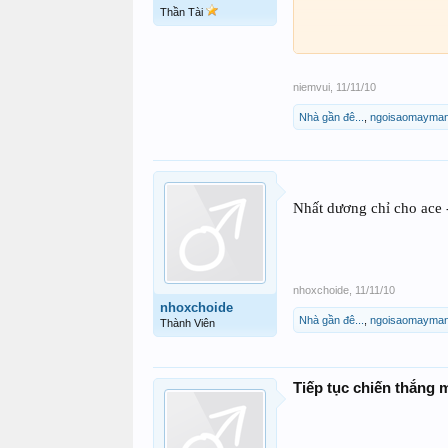
Thần Tài
niemvui
,
11/11/10
Nhà gần đê...
,
ngoisaomayma
MÌNH ÔM EO HUYNH
Nhất dương chỉ cho ace
nhoxchoide
,
11/11/10
nhoxchoide
Nhà gần đê...
,
ngoisaomayma
Thành Viên
Tiếp tục chiến thắng 