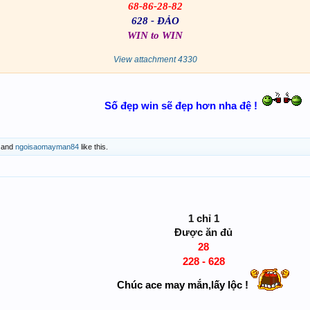
68-86-28-82
628 - ĐẢO
WIN to WIN
View attachment 4330
Số đẹp win sẽ đẹp hơn nha đệ !
and
ngoisaomayman84
like this.
1 chỉ 1
Được ăn đủ
28
228 - 628
Chúc ace may mắn,lấy lộc !