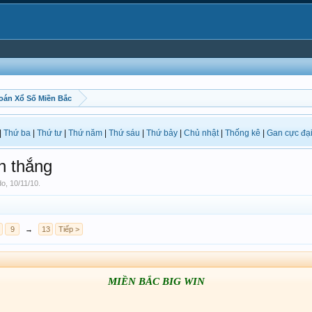
oán Xổ Số Miền Bắc
|
Thứ ba
|
Thứ tư
|
Thứ năm
|
Thứ sáu
|
Thứ bảy
|
Chủ nhật
|
Thống kê
|
Gan cực đạ
n thắng
do
,
10/11/10
.
9
→
13
Tiếp >
MIỀN BẮC BIG WIN