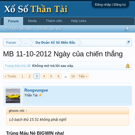
Đăng nhập | Đăng ký
Media
Thành viên
Help Links
Forum
Tìm kiếm diễn đàn
Bài viết gần đây
Forum
...
Dự Đoán Xổ Số Miền Bắc
MB 11-10-2012 Ngày của chiến thắng
Trạng thái chủ đề:
Không mở trả lời sau này.
< Trước
1
2
3
4
5
6
→
10
Tiếp >
Rongvungve
Thần Tài
ghosts nói:
↑
Lô bạch thủ 15.51 không phải nghĩ
Trùng Máu Nè BIGWIN nha!