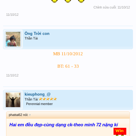
Chỉnh sửa cuối:
11/10/12
11/10/12
Ông Trời con
Thần Tài
MB 11/10/2012
BT: 61 - 33
11/10/12
kieuphong_@
Thần Tài
Perennial member
phattai62 nói:
↑
Hai em đều đẹp-cùng dạng ck-theo mình 72 nặng kí