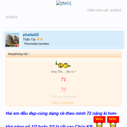
Chỉnh sửa cuối:
11/10/12
11/10/12
phattai62
Thần Tài
Perennial member
kieuphong nói:
↑
Song Thủ.... đầy tủ !!
71
72
Chúc ace may mắn
Click to expand...
Hai em đều đẹp-cùng dạng ck-theo mình 72 nặng kí hơn-
khả năng nổ 1/2 hoặc 2/2 là rất cao.Chúc KP