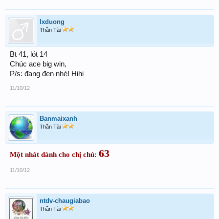
lxduong
Thần Tài
Bt 41, lót 14
Chúc ace big win,
P/s: đang đen nhé! Hihi
11/10/12
Banmaixanh
Thần Tài
63
Một nhát dành cho chị chủ:
11/10/12
ntdv-chaugiabao
Thần Tài