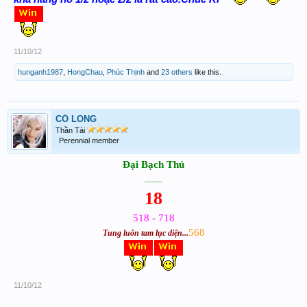
11/10/12
hunganh1987
,
HongChau
,
Phúc Thịnh
and
23 others
like this.
CÔ LONG
Thần Tài
Perennial member
Đại Bạch Thủ
.............
18
518 - 718
568
Tung luôn tam lục diện...
11/10/12