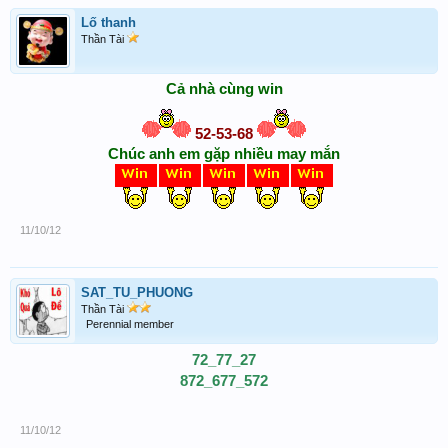
Lố thanh
Thần Tài
Cả nhà cùng win
52-53-68
Chúc anh em gặp nhiều may mắn
11/10/12
SAT_TU_PHUONG
Thần Tài
Perennial member
72_77_27
872_677_572
11/10/12