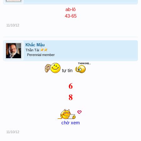
ab-lô
43-65
11/10/12
Khắc Mậu
Thần Tài
Perennial member
tự tin
6
8
chờ xem
11/10/12