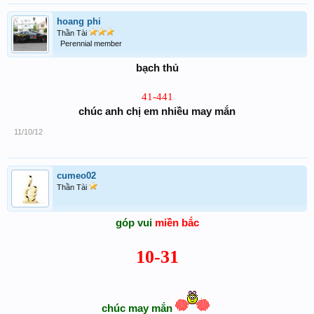
hoang phi
Thần Tài
Perennial member
bạch thủ
41-441
chúc anh chị em nhiều may mắn
11/10/12
cumeo02
Thần Tài
góp vui
miền bắc
10-31
chúc may mắn