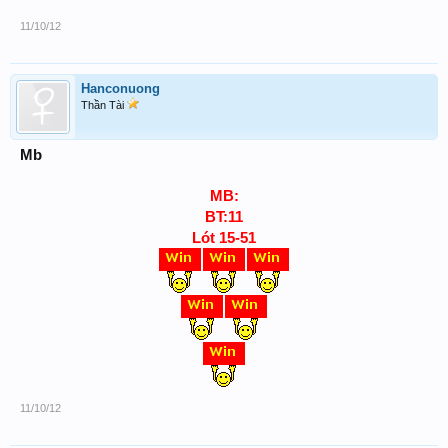
11/10/12
Hanconuong
Thần Tài
Mb
MB:
BT:11
Lót 15-51
11/10/12