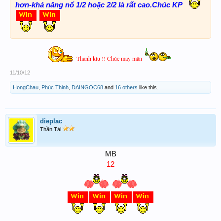
hơn-khả năng nổ 1/2 hoặc 2/2 là rất cao.Chúc KP
Thanh kìu !! Chúc may mắn
11/10/12
HongChau
,
Phúc Thịnh
,
DAINGOC68
and
16 others
like this.
dieplac
Thần Tài
MB
12