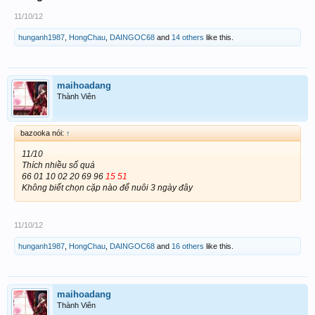
11/10/12
hunganh1987
,
HongChau
,
DAINGOC68
and
14 others
like this.
maihoadang
Thành Viên
bazooka nói:
↑
11/10
Thích nhiều số quá
66 01 10 02 20 69 96
15 51
Không biết chọn cặp nào để nuôi 3 ngày đây
11/10/12
hunganh1987
,
HongChau
,
DAINGOC68
and
16 others
like this.
maihoadang
Thành Viên