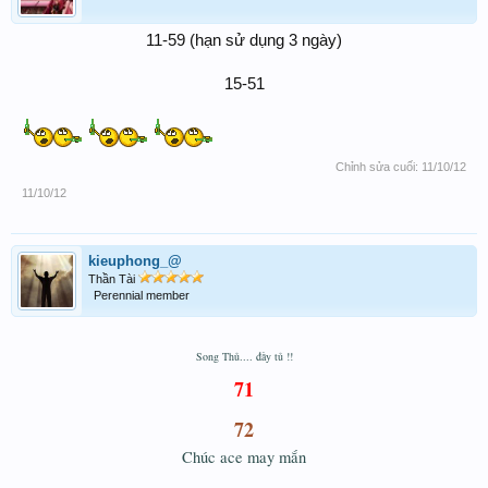
11-59 (hạn sử dụng 3 ngày)
15-51​
Chỉnh sửa cuối:
11/10/12
11/10/12
kieuphong_@
Thần Tài
Perennial member
Song Thủ.... đầy tủ !!
71
72
Chúc ace may mắn