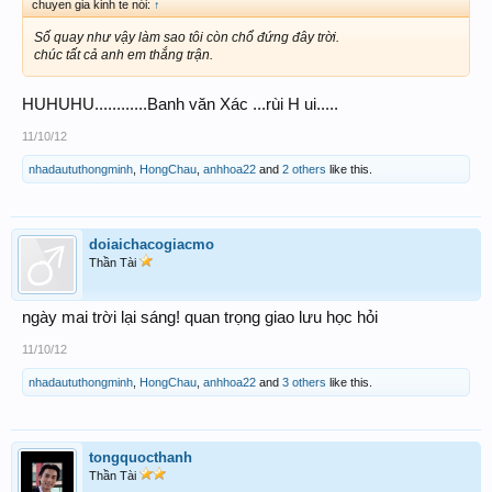
chuyen gia kinh te nói:
↑
Số quay như vậy làm sao tôi còn chổ đứng đây trời.
chúc tất cả anh em thắng trận.
HUHUHU............Banh văn Xác ...rùi H ui.....
11/10/12
nhadaututhongminh
,
HongChau
,
anhhoa22
and
2 others
like this.
doiaichacogiacmo
Thần Tài
ngày mai trời lại sáng! quan trọng giao lưu học hỏi
11/10/12
nhadaututhongminh
,
HongChau
,
anhhoa22
and
3 others
like this.
tongquocthanh
Thần Tài