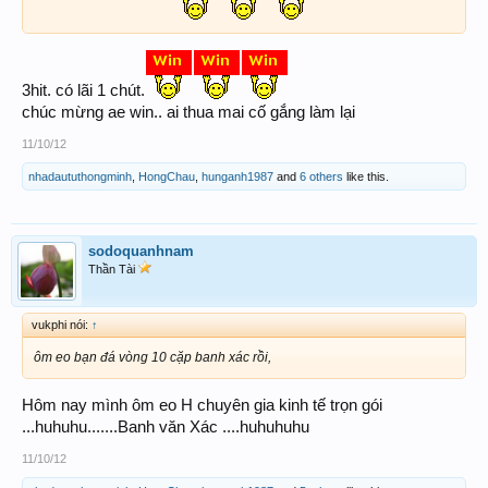
3hit. có lãi 1 chút.
chúc mừng ae win.. ai thua mai cố gắng làm lại
11/10/12
nhadaututhongminh
,
HongChau
,
hunganh1987
and
6 others
like this.
sodoquanhnam
Thần Tài
vukphi nói:
↑
ôm eo bạn đá vòng 10 cặp banh xác rồi,
Hôm nay mình ôm eo H chuyên gia kinh tế trọn gói
...huhuhu.......Banh văn Xác ....huhuhuhu
11/10/12