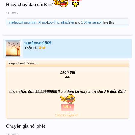
Hnay chạy đâu cái B 57
11/10/12
nhadaututhongminh
,
Phuc-Loc-Tho
,
rika82vn
and
1 other person
like this.
sunflower1509
Thần Tài
kiepngheo102 nói:
↑
bạch thũ
44
chắc chắn đến 99,99999999% sẽ đem lại may mắn cho AE diễn đàn!
Click to expand...
Chuyên gia nói phét
11/10/12