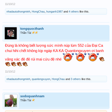
11/10/12
nhadaututhongminh
,
HongChau
,
hunganh1987
and
4 others
like this.
tongquocthanh
Thần Tài
Đúng là không biết lượng sức mình núp lùm 552 của Đại Ca
chui hihi chết không kịp ngáp KA KA
Quanlongxuyen
ơi banh
văng xác đệ đệ rùi mai cứu đệ nhé
11/10/12
nhadaututhongminh
,
quanlongxuyen
,
HongChau
and
3 others
like this.
sodoquanhnam
Thần Tài