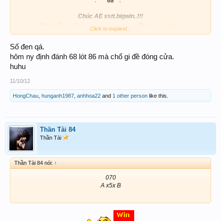
68
Chúc AE xstt.bigwin..!!!
Click to expand...
Số đen qá.
hôm ny định đánh 68 lót 86 mà chổ gi đề đóng cửa.
huhu
11/10/12
HongChau
,
hunganh1987
,
anhhoa22
and
1 other person
like this.
Thần Tài 84
Thần Tài
Thần Tài 84 nói:
↑
070
A x5x B