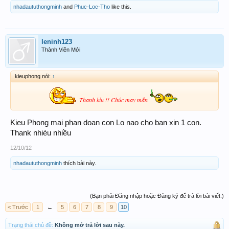
nhadaututhongminh
and
Phuc-Loc-Tho
like this.
leninh123
Thành Viên Mới
kieuphong nói:
↑
Thanh kìu !! Chúc may mắn
Kieu Phong mai phan doan con Lo nao cho ban xin 1 con.
Thank nhièu nhiều
12/10/12
nhadaututhongminh
thích bài này.
(Bạn phải Đăng nhập hoặc Đăng ký để trả lời bài viết.)
< Trước
1
←
5
6
7
8
9
10
Trạng thái chủ đề:
Không mở trả lời sau này.