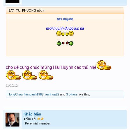
SAT_TU_PHUONG nói:
↑
ths huynh
mời huynh đủ bộ lun nà
cho đệ cùng chúc mừng Hai Huynh cao thủ nhé
11/10/12
HongChau
,
hunganh1987
,
anhhoa22
and
3 others
like this.
Khắc Mậu
Thần Tài
Perennial member