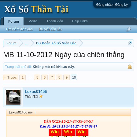
Đăng nhập | Đăng ký
Media
Thành viên
Help Links
Forum
Tìm kiếm diễn đàn
Bài viết gần đây
Forum
...
Dự Đoán Xổ Số Miền Bắc
MB 11-10-2012 Ngày của chiến thắng
Trạng thái chủ đề:
Không mở trả lời sau này.
< Trước
1
←
5
6
7
8
9
10
Lexus01456
Thần Tài
Lexus01456 nói:
↑
Dàn lô:13-15-17-34-35-54-57
Dàn đề: 10-18-23-24-25-27-45-47-56-67