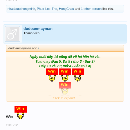
nhadaututhongminh
,
Phuc-Loc-Tho
,
HongChau
and
1 other person
like this.
dudoanmayman
Thành Viên
dudoanmayman nói:
↑
Ngày cuối dây 14 cũng đã về hú hồn hú vía.
Tuần này Đầu 5, Đít 5 ( thứ 3 - thứ 3)
Dây 13 và 23( thứ 4 - đến thứ 4)
Click to expand...
Win
11/10/12