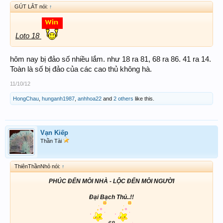
GÚT LẮT nói:
↑
Loto 18
hôm nay bị đảo số nhiều lắm. như 18 ra 81, 68 ra 86. 41 ra 14.
Toàn là số bị đảo của các cao thủ không hà.
11/10/12
HongChau
,
hunganh1987
,
anhhoa22
and
2 others
like this.
Vạn Kiếp
Thần Tài
ThiênThầnNhỏ nói:
↑
PHÚC ĐẾN MỖI NHÀ - LỘC ĐẾN MỖI NGƯỜI
Đại Bạch Thủ..!!