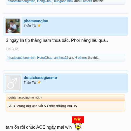
nhadaututhongminh
,
HongChau
,
hunganh1987
and
5 others
like this.
phamvangiau
Thần Tài
3 ngày lin típ thắng nam thua bắc. Phơi nắng lâu quá..
11/10/12
nhadaututhongminh
,
HongChau
,
anhhoa22
and
4 others
like this.
doiaichacogiacmo
Thần Tài
doiaichacogiacmo nói:
↑
ACE cung big win với 53 nhẹ nhàng em 35
tam ổn rồi chúc ACE ngày mai win