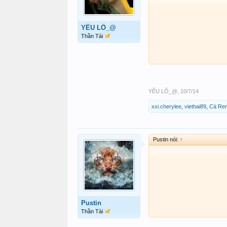
YÊU LÔ_@
Thần Tài
YÊU LÔ_@
,
10/7/14
xxi.cherylee
,
viethai89
,
Cà Re
Pustin nói:
↑
Pustin
Thần Tài