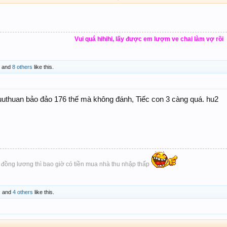
69-87
Vui quá hihihi, lấy được em lượm ve chai làm vợ rồi
and
8 others
like this.
Chúc ace thắng lợi
uthuan bảo đảo 176 thế mà không đánh, Tiếc con 3 càng quá. hu2
đồng lương thì bao giờ có tiền mua nhà thu nhập thấp
c
and
4 others
like this.