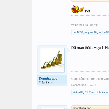
hốt
vợ bỏ theo trai
,
10/7/14
que6230
,
tonytran87
,
viethai89
Dã man thật . Huynh Hu
Donnharade
Cuộc sống cứ trông chờ vào 
Thần Tài
Donnharade
,
10/7/14
viethai89
,
Cà Rem
,
binhdiamo
bachthuha nói:
↑