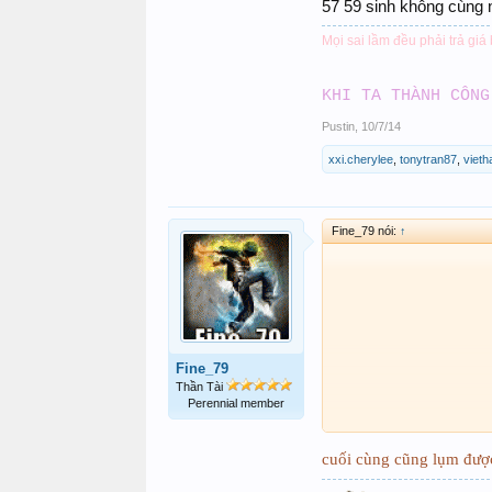
57 59 sinh không cùng 
Mọi sai lầm đều phải trả giá
KHI TA THÀNH CÔNG
Pustin
,
10/7/14
xxi.cherylee
,
tonytran87
,
vieth
Fine_79 nói:
↑
Fine_79
Thần Tài
Perennial member
cuối cùng cũng lụm được