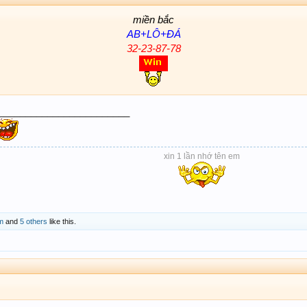
miền bắc
AB+LÔ+ĐÁ
32-23-87-78
________________________
xin 1 lần nhớ tên em
m
and
5 others
like this.