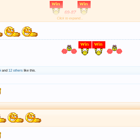
69-87
Click to expand...
Chúc ace thắng lợi
i
and
12 others
like this.