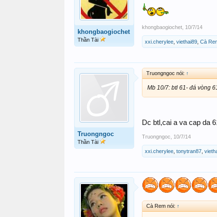
khongbaogiochet
,
10/7/14
khongbaogiochet
Thần Tài
xxi.cherylee
,
viethai89
,
Cà Re
Truongngoc nói:
↑
Mb 10/7: btl 61- đá vòng 6
Dc btl,cai a va cap da
Truongngoc
Truongngoc
,
10/7/14
Thần Tài
xxi.cherylee
,
tonytran87
,
vieth
Cà Rem nói:
↑