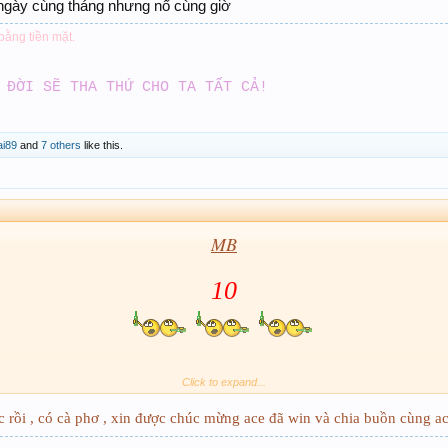
ngày cùng tháng nhưng nổ cùng giờ
 bằng tiền mặt.
 ĐỜI SẼ THA THỨ CHO TA TẤT CẢ!
ai89
and
7 others
like this.
MB
10
Click to expand...
 rồi , có cà phơ , xin được chúc mừng ace đã win và chia buồn cùng a