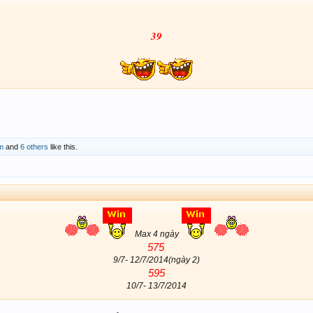
39
m
and
6 others
like this.
Max 4 ngày
575
​
9/7- 12/7/2014(ngày 2)​
595
10/7- 13/7/2014​