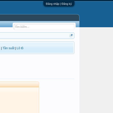
Đăng nhập | Đăng ký
i
|
Tần suất
|
Lô tô