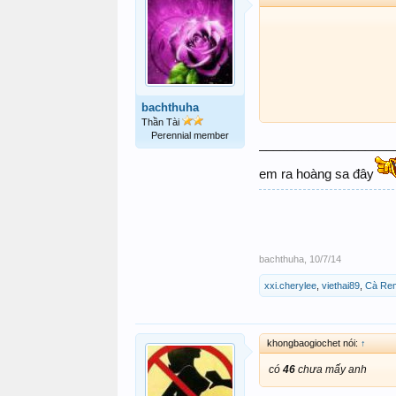
bachthuha
Thần Tài
Perennial member
___________________
em ra hoàng sa đây
bachthuha
,
10/7/14
xxi.cherylee
,
viethai89
,
Cà Re
khongbaogiochet nói:
↑
có
46
chưa mấy anh