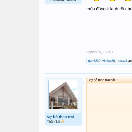
mùa đông k lạnh rồi c
Boyfear89
,
10/7/14
que6230
,
viethai89
,
hoxavili
an
vợ bỏ theo trai nói:
↑
vợ bỏ theo trai
Thần Tài