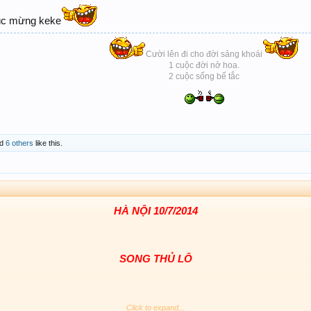
húc mừng keke
Cười lên đi cho đời sảng khoái
1 cuộc đời nở hoa.
2 cuộc sống bế tắc
d
6 others
like this.
HÀ NỘI 10/7/2014
SONG THỦ LÔ​
Click to expand...