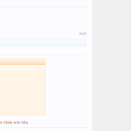
#129
ce chưa win nha