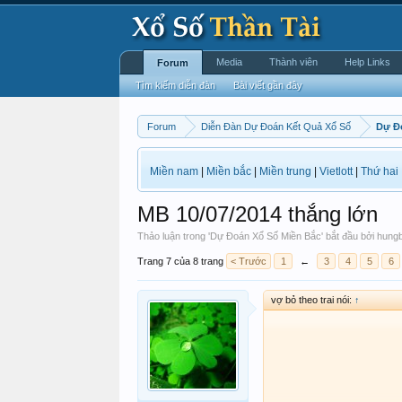
Media
Thành viên
Help Links
Forum
Tìm kiếm diễn đàn
Bài viết gần đây
Forum
Diễn Đàn Dự Đoán Kết Quả Xổ Số
Dự Đ
Miền nam
|
Miền bắc
|
Miền trung
|
Vietlott
|
Thứ hai
MB 10/07/2014 thắng lớn
Thảo luận trong '
Dự Đoán Xổ Số Miền Bắc
' bắt đầu bởi
hungb
Trang 7 của 8 trang
< Trước
1
←
3
4
5
6
vợ bỏ theo trai nói:
↑