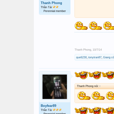
Thanh Phong
Thần Tài
Perennial member
Thanh Phong
,
10/7/14
que6230
,
tonytran87
,
Giang cò
Thanh Phong nói:
↑
Boyfear89
Thần Tài
Perennial member