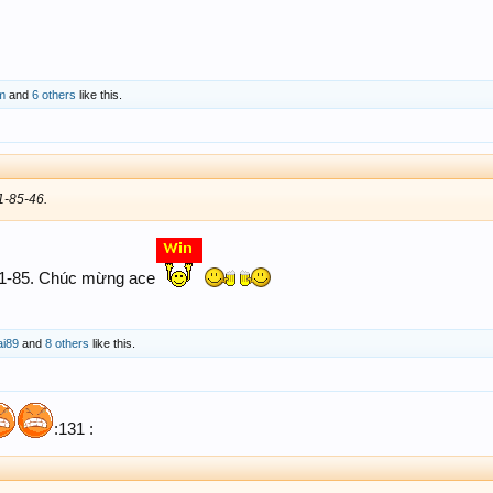
m
and
6 others
like this.
1-85-46.
 61-85. Chúc mừng ace
ai89
and
8 others
like this.
:131 :