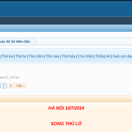
oán Xổ Số Miền Bắc
|
Thứ ba
|
Thứ tư
|
Thứ năm
|
Thứ sáu
|
Thứ bảy
|
Chủ nhật
|
Thống kê
|
Gan cực đạ
inh72
,
9/7/14
.
7
8
Tiếp >
HÀ NỘI 10/7/2014
SONG THỦ LÔ