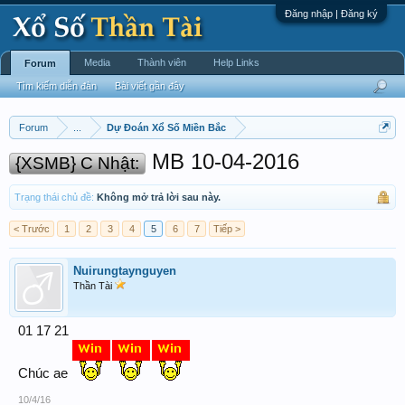
Đăng nhập | Đăng ký
Media
Thành viên
Help Links
Forum
Tìm kiếm diễn đàn
Bài viết gần đây
Forum
...
Dự Đoán Xổ Số Miền Bắc
MB 10-04-2016
{XSMB} C Nhật:
Trạng thái chủ đề:
Không mở trả lời sau này.
< Trước
1
2
3
4
5
6
7
Tiếp >
Nuirungtaynguyen
Thần Tài
01 17 21
Chúc ae
10/4/16