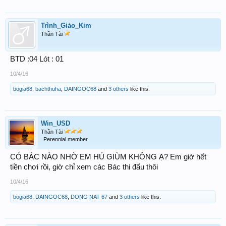
Trình_Giảo_Kim
Thần Tài
BTD :04 Lót : 01
10/4/16
bogia68
,
bachthuha
,
DAINGOC68
and
3 others
like this.
Win_USD
Thần Tài
Perennial member
CÓ BÁC NÀO NHỜ EM HÚ GIÙM KHÔNG Ạ? Em giờ hết
tiền chơi rồi, giờ chỉ xem các Bác thi đấu thôi
10/4/16
bogia68
,
DAINGOC68
,
DONG NAT 67
and
3 others
like this.