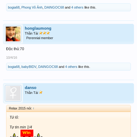
bogia68
,
Phong Vô Ảnh
,
DAINGOC68
and
4 others
like this.
honglaumong
Thần Tài
Perennial member
Độc thủ:70
10/4/16
bogia68
,
babyBIDV
,
DAINGOC68
and
4 others
like this.
danso
Thần Tài
Relax 2015 nói:
↑
Tứ lô:
Tự tin min 1/4