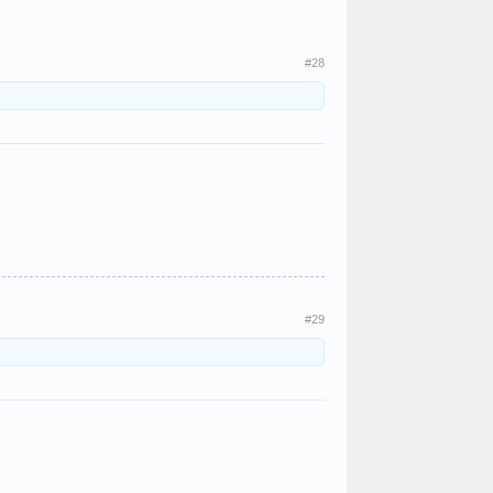
#28
#29