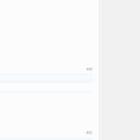
#30
#31