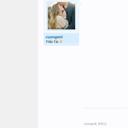
cuongmit
Thần Tài
cuongmit
,
8/9/12