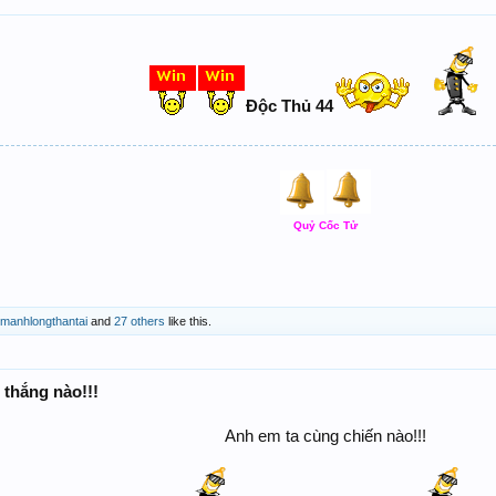
Độc Thủ 44
Quỷ Cốc Tử
manhlongthantai
and
27 others
like this.
 thắng nào!!!
Anh em ta cùng chiến nào!!!