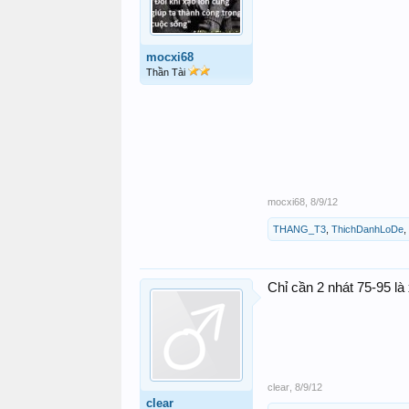
mocxi68
Thần Tài
mocxi68
,
8/9/12
THANG_T3
,
ThichDanhLoDe
,
Chỉ cần 2 nhát 75-95 là
clear
,
8/9/12
clear