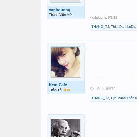
xanhduong
Thành Viên Mới
xanhduong
,
8/9/12
THANG_T3
,
ThichDanhLoDe
,
Kem Cafe
Kem Cafe
,
8/9/12
Thần Tài
THANG_T3
,
Lục Mạch Thần 