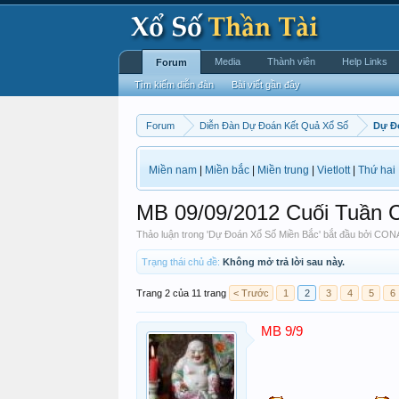
Media
Thành viên
Help Links
Forum
Tìm kiếm diễn đàn
Bài viết gần đây
Forum
Diễn Đàn Dự Đoán Kết Quả Xổ Số
Dự Đ
Miền nam
|
Miền bắc
|
Miền trung
|
Vietlott
|
Thứ hai
MB 09/09/2012 Cuối Tuần 
Thảo luận trong '
Dự Đoán Xổ Số Miền Bắc
' bắt đầu bởi
CONA
Trạng thái chủ đề:
Không mở trả lời sau này.
Trang 2 của 11 trang
< Trước
1
2
3
4
5
6
MB 9/9