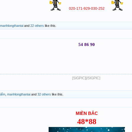
020-171-929-030-252
manhlongthantai
and
22 others
like this.
54 86 90
[SIGPIC][/SIGPIC] ​
Kiếm
,
manhlongthantai
and
32 others
like this.
MIỀN BẮC
48*88