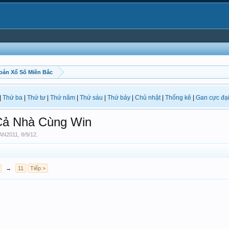
oán Xổ Số Miền Bắc
|
Thứ ba
|
Thứ tư
|
Thứ năm
|
Thứ sáu
|
Thứ bảy
|
Chủ nhật
|
Thống kê
|
Gan cực đạ
Cả Nhà Cùng Win
N2011
,
8/9/12
.
→
11
Tiếp >