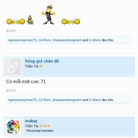
8/1/14
ngoisaomayman79
,
Cà Rem
,
nhadaututhongminh
and
6 others
like this.
Sóng gió chân đê
Thần Tài
Có mỗi một con: 71
8/1/14
ngoisaomayman79
,
Cà Rem
,
nhadaututhongminh
and
8 others
like this.
makay
Thần Tài
Perennial member