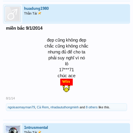
huadung1980
Thần Tài
miền bắc 9/1/2014
đẹp cũng không đẹp
chắc cũng không chắc
nhưng đủ để cho ta
phải suy nghĩ vì nó
lô
17***71
chúc ace
8/1/14
ngoisaomayman79
,
Cà Rem
,
nhadaututhongminh
and
8 others
like this.
1ntrusmental
Thần Tài