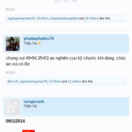
Lô : 91 - 98
8/1/14
ngoisaomayman79
,
Cà Rem
,
nhadaututhongminh
and
16 others
like this.
phattaiphatloc76
Thần Tài
chung vui 49•94.35•53 ae nghiên cuu kỹ chước khi dùng .chúc
ae vui có lộc
8/1/14
Đen Vũ
,
ngoisaomayman79
,
Cà Rem
and
12 others
like this.
vungocanh
Thần Tài
09/1/2014