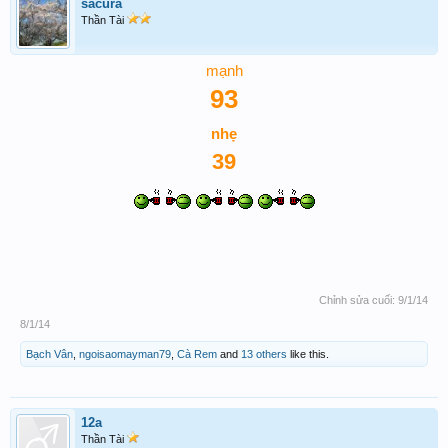
sacura
Thần Tài
mạnh
93
nhẹ
39
Chỉnh sửa cuối:
9/1/14
8/1/14
Bạch Vân
,
ngoisaomayman79
,
Cà Rem
and
13 others
like this.
12a
Thần Tài