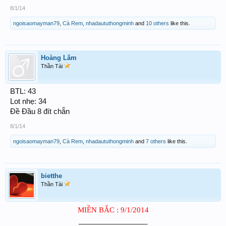
8/1/14
ngoisaomayman79
,
Cà Rem
,
nhadaututhongminh
and
10 others
like this.
Hoàng Lâm
Thần Tài
BTL: 43
Lot nhẹ: 34
Đề Đầu 8 đít chẵn
8/1/14
ngoisaomayman79
,
Cà Rem
,
nhadaututhongminh
and
7 others
like this.
bietthe
Thần Tài
MIỀN BẮC : 9/1/2014
_________________