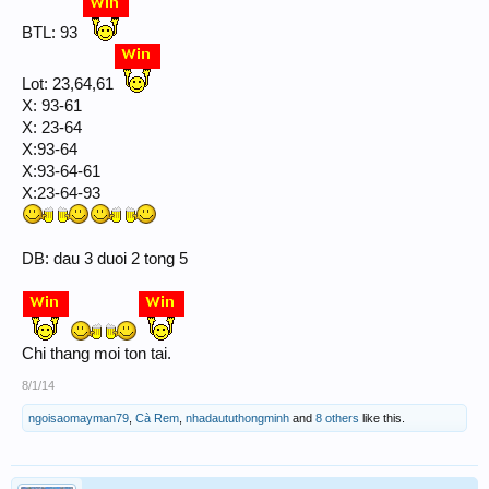
BTL: 93
Lot: 23,64,61
X: 93-61
X: 23-64
X:93-64
X:93-64-61
X:23-64-93
DB: dau 3 duoi 2 tong 5
Chi thang moi ton tai.
8/1/14
ngoisaomayman79
,
Cà Rem
,
nhadaututhongminh
and
8 others
like this.