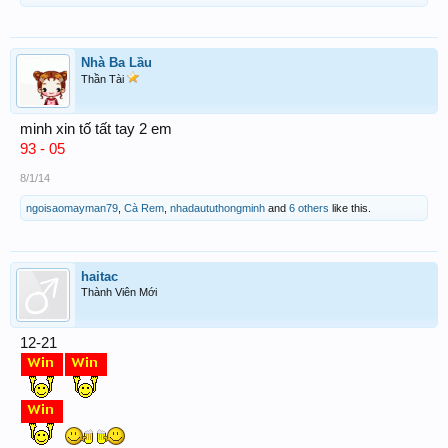
Nhà Ba Lầu
Thần Tài
minh xin tố tất tay 2 em
93 - 05
8/1/14
ngoisaomayman79
,
Cà Rem
,
nhadaututhongminh
and
6 others
like this.
haitac
Thành Viên Mới
12-21