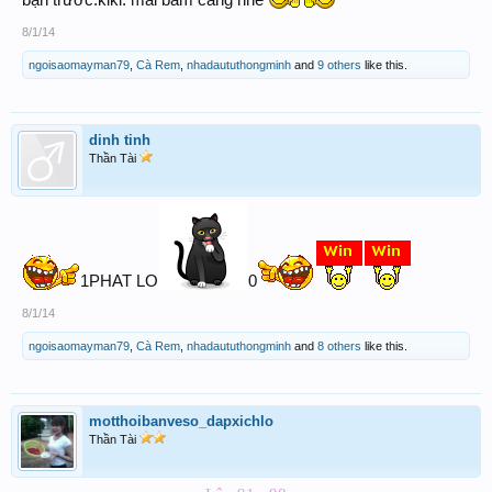
8/1/14
ngoisaomayman79
,
Cà Rem
,
nhadaututhongminh
and
9 others
like this.
dinh tinh
Thần Tài
1PHAT LO
0
8/1/14
ngoisaomayman79
,
Cà Rem
,
nhadaututhongminh
and
8 others
like this.
motthoibanveso_dapxichlo
Thần Tài