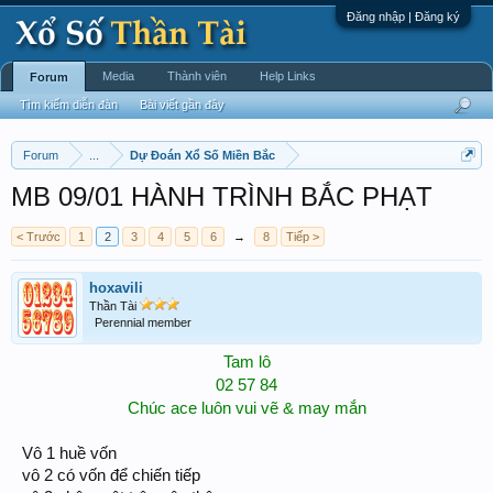
Đăng nhập | Đăng ký
Media
Thành viên
Help Links
Forum
Tìm kiếm diễn đàn
Bài viết gần đây
Forum
...
Dự Đoán Xổ Số Miền Bắc
MB 09/01 HÀNH TRÌNH BẮC PHẠT
< Trước
1
2
3
4
5
6
→
8
Tiếp >
hoxavili
Thần Tài
Perennial member
Tam lô
02 57 84
Chúc ace luôn vui vẽ & may mắn​
Vô 1 huề vốn
vô 2 có vốn để chiến tiếp