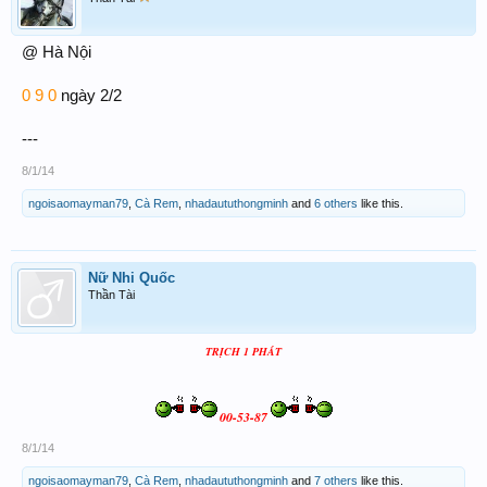
@ Hà Nội
0 9 0
ngày 2/2
---
8/1/14
ngoisaomayman79
,
Cà Rem
,
nhadaututhongminh
and
6 others
like this.
Nữ Nhi Quốc
Thần Tài
TRỊCH 1 PHÁT
00-53-87
8/1/14
ngoisaomayman79
,
Cà Rem
,
nhadaututhongminh
and
7 others
like this.