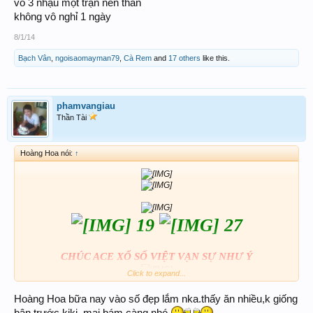
vô 3 nhậu một trận nên thân
không vô nghỉ 1 ngày
8/1/14
Bạch Vân
,
ngoisaomayman79
,
Cà Rem
and
17 others
like this.
phamvangiau
Thần Tài
Hoàng Hoa nói:
↑
19
27
CHÚC ACE XỔ SỐ VIỆT VẠN SỰ NHƯ Ý
Click to expand...
Hoàng Hoa bữa nay vào số đẹp lắm nka.thấy ăn nhiều,k giống
bận trước.kiki. mai bám càng nhé