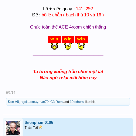
Lô + xiên quay :
141, 292
Đề :
bộ lẻ chẵn ( bạch thủ 10 và 16 )
Chúc toàn thể ACE 4room chiến thắng
_____________________________
Ta tưởng xuống trần chơi một lát
Nào ngờ ở lại mãi hôm nay
9/1/14
Đen Vũ
,
ngoisaomayman79
,
Cà Rem
and
10 others
like this.
thienpham0106
Thần Tài