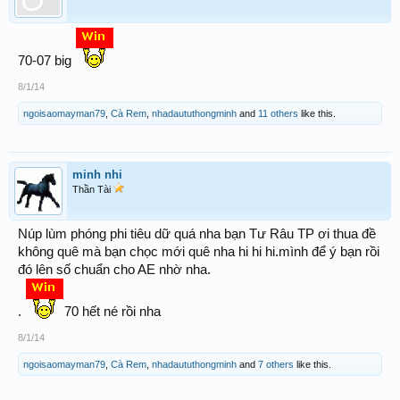
70-07 big
8/1/14
ngoisaomayman79
,
Cà Rem
,
nhadaututhongminh
and
11 others
like this.
minh nhi
Thần Tài
Núp lùm phóng phi tiêu dữ quá nha bạn Tư Râu TP ơi thua đề
không quê mà bạn chọc mới quê nha hi hi hi.mình để ý bạn rồi
đó lên số chuẩn cho AE nhờ nha.
.
70 hết né rồi nha
8/1/14
ngoisaomayman79
,
Cà Rem
,
nhadaututhongminh
and
7 others
like this.