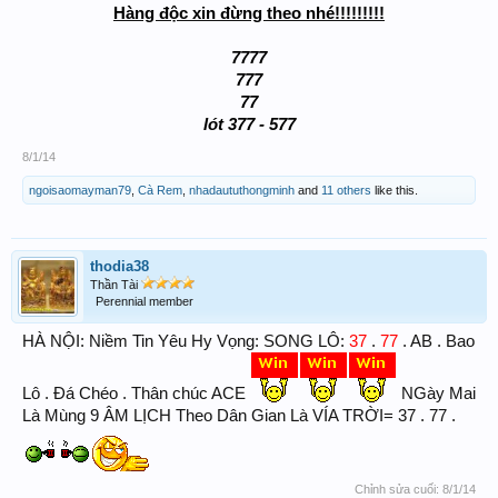
Hàng độc xin đừng theo nhé!!!!!!!!!
7777
777
77
lót 377 - 577
8/1/14
ngoisaomayman79
,
Cà Rem
,
nhadaututhongminh
and
11 others
like this.
thodia38
Thần Tài
Perennial member
3
7
7
7
HÀ NỘI: Niềm Tin Yêu Hy Vọng: SONG LÔ:
.
. AB . Bao
Lô . Đá Chéo . Thân chúc ACE
NGày Mai
Là Mùng 9 ÂM LỊCH Theo Dân Gian Là VÍA TRỜI= 37 . 77 .
Chỉnh sửa cuối:
8/1/14