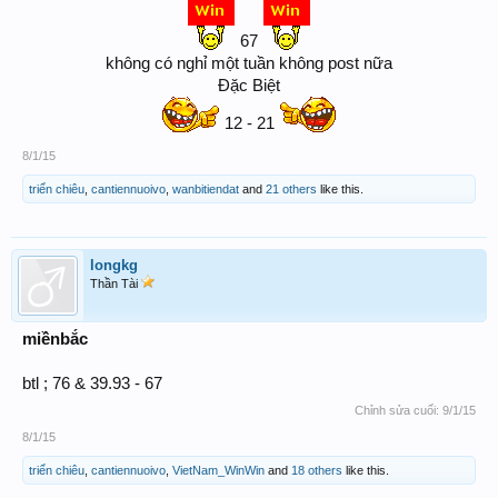
67
không có nghỉ một tuần không post nữa
Đặc Biệt
12 - 21
8/1/15
triển chiêu
,
cantiennuoivo
,
wanbitiendat
and
21 others
like this.
longkg
Thần Tài
miềnbắc
btl ; 76 & 39.93 - 67
Chỉnh sửa cuối:
9/1/15
8/1/15
triển chiêu
,
cantiennuoivo
,
VietNam_WinWin
and
18 others
like this.