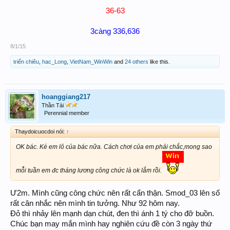
36-
63
3càng 33
6,
636
8/1/15
triển chiêu
,
hac_Long
,
VietNam_WinWin
and
24 others
like this.
hoanggiang217
Thần Tài
Perennial member
Thaydoicuocdoi nói:
↑
OK bác. Ké em lô của bác nữa. Cách chơi của em phải chắc,mong sao
mỗi tuần em đc tháng lương công chức là ok lắm rồi.
Ư2m. Mình cũng công chức nên rất cẩn thận. Smod_03 lên số
rất cân nhắc nên mình tin tưởng. Như 92 hôm nay.
Đỏ thì nhảy lên mạnh dạn chút, đen thì ánh 1 tý cho đỡ buồn.
Chúc bạn may mắn mình hay nghiên cứu đề còn 3 ngày thứ