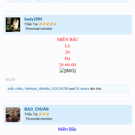
bady1994
Thần Tài
Perennial member
MIỀN BẮC
Lô
20
Đá
20-60-00
8/1/15
triển chiêu
,
VietNam_WinWin
,
GOLD6789
and
35 others
like this.
BAO_CHUẨN
Thần Tài
Perennial member
Miền Bắc