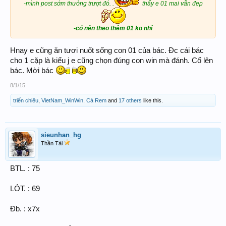
-mình post sớm thưởng trượt đó. .
thấy e 01 mai vẫn đẹp
-có nên theo thêm 01 ko nhỉ
Hnay e cũng ăn tươi nuốt sống con 01 của bác. Đc cái bác
cho 1 cặp là kiểu j e cũng chọn đúng con win mà đánh. Cố lên
bác. Mời bác
8/1/15
triển chiêu
,
VietNam_WinWin
,
Cà Rem
and
17 others
like this.
sieunhan_hg
Thần Tài
BTL. : 75
LÓT. : 69
Đb. : x7x