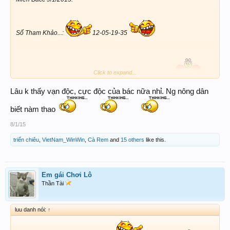
Số Tham Khảo...:
12-05-19-35
P/S...: Chúc anh chi em gặp nhiều may mắnn vaˋphát tài
Click to expand...
Lâu k thấy vạn độc, cực độc của bác nữa nhỉ. Ng nông dân
biết nàm thao
8/1/15
triển chiêu
,
VietNam_WinWin
,
Cà Rem
and
15 others
like this.
Em gái Chơi Lô
Thần Tài
luu danh nói:
↑