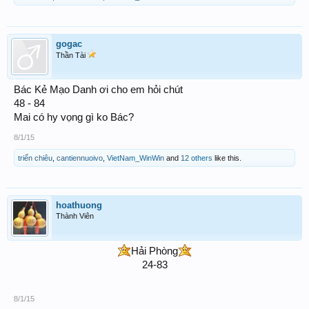
gogac
Thần Tài
Bác Kẻ Mạo Danh ơi cho em hỏi chút
48 - 84
Mai có hy vọng gì ko Bác?
8/1/15
triển chiêu
,
cantiennuoivo
,
VietNam_WinWin
and
12 others
like this.
hoathuong
Thành Viên
Hải Phòng
24-83
8/1/15