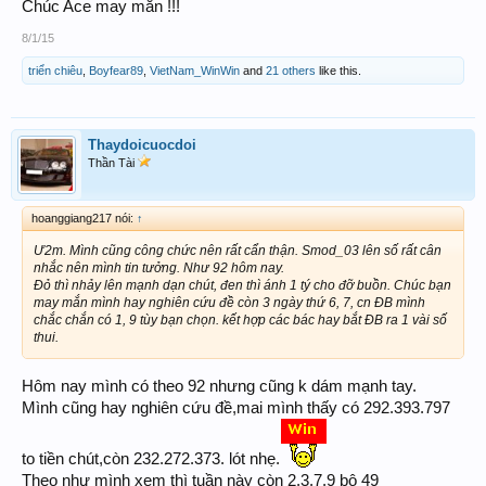
Chúc Ace may mắn !!!
8/1/15
triển chiêu
,
Boyfear89
,
VietNam_WinWin
and
21 others
like this.
Thaydoicuocdoi
Thần Tài
hoanggiang217 nói:
↑
Ư2m. Mình cũng công chức nên rất cẩn thận. Smod_03 lên số rất cân
nhắc nên mình tin tưởng. Như 92 hôm nay.
Đỏ thì nhảy lên mạnh dạn chút, đen thì ánh 1 tý cho đỡ buồn. Chúc bạn
may mắn mình hay nghiên cứu đề còn 3 ngày thứ 6, 7, cn ĐB mình
chắc chắn có 1, 9 tùy bạn chọn. kết hợp các bác hay bắt ĐB ra 1 vài số
thui.
Hôm nay mình có theo 92 nhưng cũng k dám mạnh tay.
Mình cũng hay nghiên cứu đề,mai mình thấy có 292.393.797
to tiền chút,còn 232.272.373. lót nhẹ.
Theo như mình xem thì tuần này còn 2.3.7.9 bộ 49