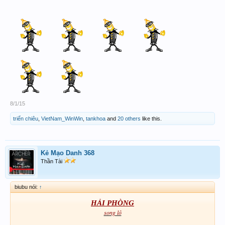
8/1/15
triển chiêu
,
VietNam_WinWin
,
tankhoa
and
20 others
like this.
Kẻ Mạo Danh 368
Thần Tài
biubu nói:
↑
HẢI PHÒNG
song lô