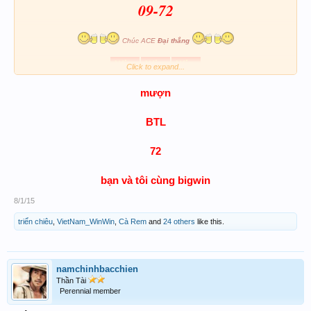
09-72
Chúc ACE
Đại thắng
Click to expand...
mượn
BTL
72
bạn và tôi cùng bigwin
8/1/15
triển chiêu
,
VietNam_WinWin
,
Cà Rem
and
24 others
like this.
namchinhbacchien
Thần Tài
Perennial member