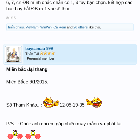
6, 7, cn ĐB mình chắc chắn có 1, 9 tùy bạn chọn. kết hợp các
bác hay bắt ĐB ra 1 vài số thui.
8/1/15
triển chiêu
,
VietNam_WinWin
,
Cà Rem
and
20 others
like this.
baycamau 999
Thần Tài
Perennial member
Miền bắc đại thang
Miền Bắcc 9/1/2015.
Số Tham Khảo...:
12-05-19-35
P/S...: Chúc anh chi em gặp nhiều may mắnn vaˋphát tài