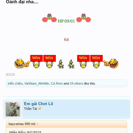
Oánh đại nha....
HP 09/01
64​
8/1/15
triển chiêu
,
VietNam_WinWin
,
Cà Rem
and
24 others
like this.
Em gái Chơi Lô
Thần Tài
baycamau 999 nói:
↑
Miền Bắcc 9/1/2015.