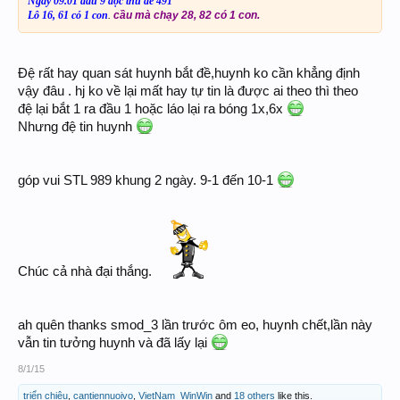
Ngày 09.01 đầu 9 độc thủ đề 491
Lô 16, 61 có 1 con
.
cầu mà chạy 28, 82 có 1 con.
Đệ rất hay quan sát huynh bắt đề,huynh ko cần khẳng định
vậy đâu . hj ko về lại mất hay tự tin là được ai theo thì theo
đệ lại bắt 1 ra đầu 1 hoặc láo lại ra bóng 1x,6x
Nhưng đệ tin huynh
góp vui STL 989 khung 2 ngày. 9-1 đến 10-1
Chúc cả nhà đại thắng.
ah quên thanks smod_3 lần trước ôm eo, huynh chết,lần này
vẫn tin tưởng huynh và đã lấy lại
8/1/15
triển chiêu
,
cantiennuoivo
,
VietNam_WinWin
and
18 others
like this.