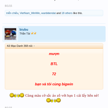
8/1/15
triển chiêu
,
VietNam_WinWin
,
wanbitiendat
and
18 others
like this.
biubu
Thần Tài
Kẻ Mạo Danh 368 nói:
↑
mượn
BTL
72
bạn và tôi cùng bigwin
Cùng màu cờ sắc áo zô với bạn 1 cái lấy hên nè!
​
8/1/15