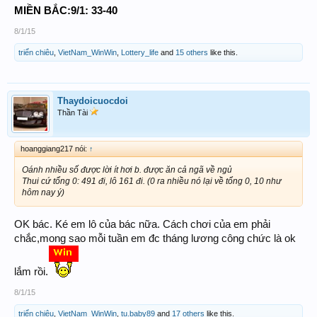
MIỀN BẮC:9/1: 33-40
8/1/15
triển chiêu
,
VietNam_WinWin
,
Lottery_life
and
15 others
like this.
Thaydoicuocdoi
Thần Tài
hoanggiang217 nói:
↑
Oánh nhiều số được lời ít hơi b. được ăn cả ngã về ngủ
Thui cứ tổng 0: 491 đi, lô 161 đi. (0 ra nhiều nó lại về tổng 0, 10 như
hôm nay ý)
OK bác. Ké em lô của bác nữa. Cách chơi của em phải
chắc,mong sao mỗi tuần em đc tháng lương công chức là ok
lắm rồi.
8/1/15
triển chiêu
,
VietNam_WinWin
,
tu.baby89
and
17 others
like this.