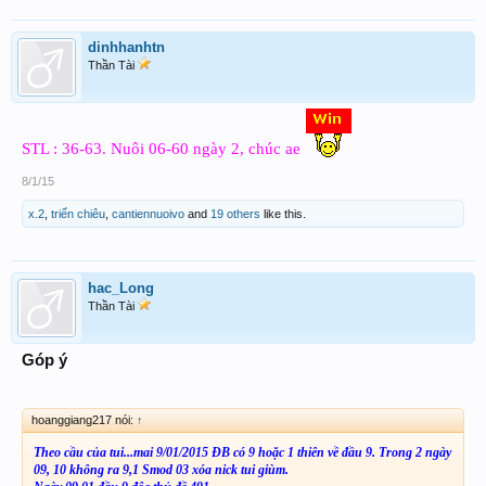
dinhhanhtn
Thần Tài
STL : 36-63. Nuôi 06-60 ngày 2, chúc ae
8/1/15
x.2
,
triển chiêu
,
cantiennuoivo
and
19 others
like this.
hac_Long
Thần Tài
Góp ý
hoanggiang217 nói:
↑
Theo cầu của tui...mai 9/01/2015 ĐB có 9 hoặc 1 thiên về đầu 9. Trong 2 ngày
09, 10 không ra 9,1 Smod 03 xóa nick tui giùm.