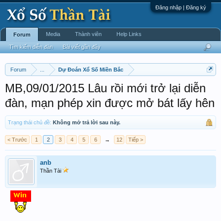
Đăng nhập | Đăng ký
Media
Thành viên
Help Links
Forum
Tìm kiếm diễn đàn
Bài viết gần đây
Forum
...
Dự Đoán Xổ Số Miền Bắc
MB,09/01/2015 Lâu rồi mới trở lại diễn
đàn, mạn phép xin được mở bát lấy hên
Trạng thái chủ đề:
Không mở trả lời sau này.
< Trước
1
2
3
4
5
6
→
12
Tiếp >
anb
Thần Tài