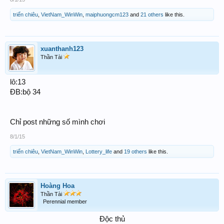
triển chiêu
,
VietNam_WinWin
,
maiphuongcm123
and
21 others
like this.
xuanthanh123
Thần Tài
lô:13
ĐB:bộ 34
Chỉ post những số mình chơi
8/1/15
triển chiêu
,
VietNam_WinWin
,
Lottery_life
and
19 others
like this.
Hoàng Hoa
Thần Tài
Perennial member
Độc thủ