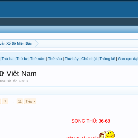
oán Xổ Số Miền Bắc
|
Thứ ba
|
Thứ tư
|
Thứ năm
|
Thứ sáu
|
Thứ bảy
|
Chủ nhật
|
Thống kê
|
Gan cực đạ
ữ Việt Nam
hơi Cút Bắt
,
7/3/13
.
7
→
11
Tiếp >
SONG TH
Ủ:
36-68