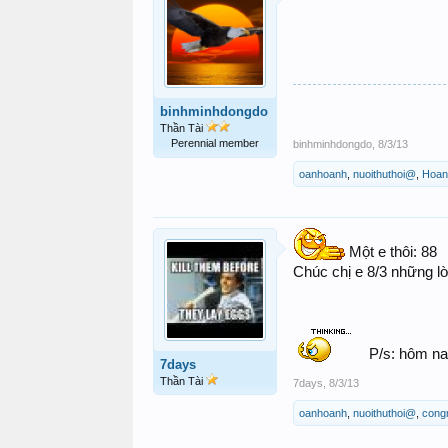
binhminhdongdo
Thần Tài
Perennial member
binhminhdongdo
,
8/3/13
oanhoanh
,
nuoithuthoi@
,
Hoan
Một e thôi: 88
Chúc chị e 8/3 những lờ
P/s: hôm na
7days
Thần Tài
7days
,
8/3/13
oanhoanh
,
nuoithuthoi@
,
cong