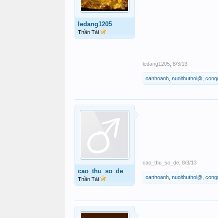
ledang1205
Thần Tài
ledang1205
,
8/3/13
oanhoanh
,
nuoithuthoi@
,
cong
cao_thu_so_de
,
8/3/13
cao_thu_so_de
oanhoanh
,
nuoithuthoi@
,
cong
Thần Tài