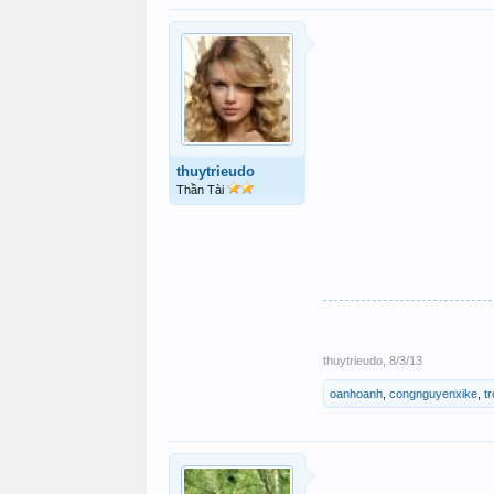
thuytrieudo
Thần Tài
thuytrieudo
,
8/3/13
oanhoanh
,
congnguyenxike
,
t