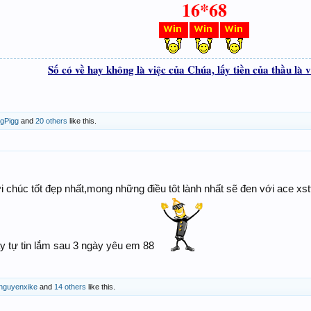
16*68
Số có về hay không là việc của Chúa, lấy tiền của thầu là v
gPigg
and
20 others
like this.
i chúc tốt đẹp nhất,mong những điều tôt lành nhất sẽ đen với ace xst
y tự tin lắm sau 3 ngày yêu em 88
nguyenxike
and
14 others
like this.