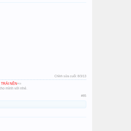
Chỉnh sửa cuối:
8/3/13
 TRẢI NỀN
<=
ho mình với nhé.​
#85