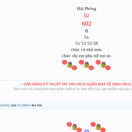
Hải Phòng
02
602
B
5x
51 53 55 58
chúc cả nhà mm.
chúc chị em phụ nữ zui ze.
=>
SÀN NÂNG KỸ THUẬT-TAY VIN-VÁCH NGĂN NHÀ VỆ SINH-VINYL
Bạn nào có công trình hay quen biết ai co làm đến các san phẩm này alo c
rove101
and
14 others
like this.
69