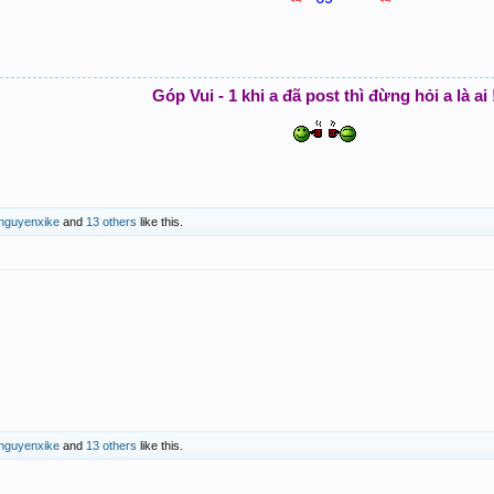
Góp Vui - 1 khi a đã post thì đừng hỏi a là ai 
nguyenxike
and
13 others
like this.
nguyenxike
and
13 others
like this.