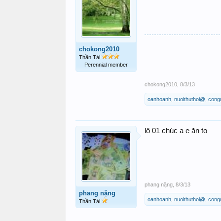
chokong2010
Thần Tài
Perennial member
chokong2010
,
8/3/13
oanhoanh
,
nuoithuthoi@
,
cong
lô 01 chúc a e ăn to
phang nặng
,
8/3/13
phang nặng
oanhoanh
,
nuoithuthoi@
,
cong
Thần Tài