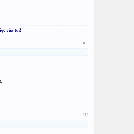
iệc của tôi!
#83
t.
#84