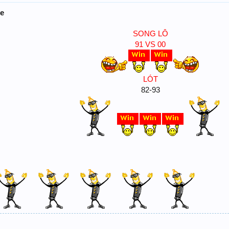
he
SONG LÔ
91 VS 00
LÓT
82-93