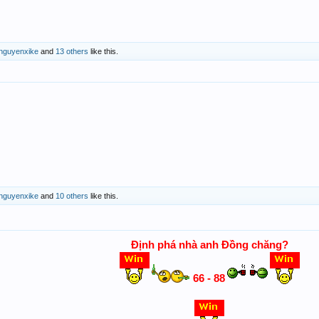
nguyenxike
and
13 others
like this.
nguyenxike
and
10 others
like this.
Định phá nhà anh Đồng chăng?
66 - 88