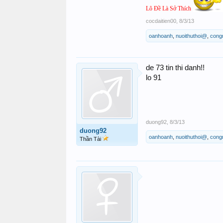
Lô Đề Là Sở Thích
cocdaitien00
,
8/3/13
oanhoanh
,
nuoithuthoi@
,
cong
de 73 tin thi danh!!
lo 91
duong92
,
8/3/13
duong92
oanhoanh
,
nuoithuthoi@
,
cong
Thần Tài