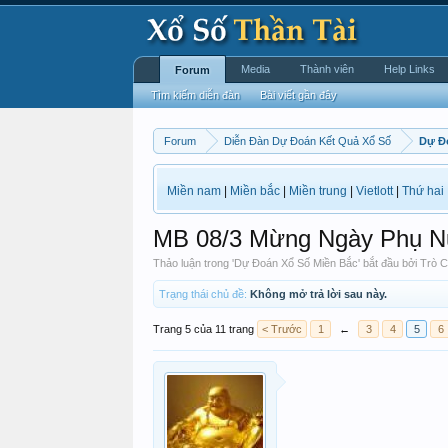
Media
Thành viên
Help Links
Forum
Tìm kiếm diễn đàn
Bài viết gần đây
Forum
Diễn Đàn Dự Đoán Kết Quả Xổ Số
Dự Đ
Miền nam
|
Miền bắc
|
Miền trung
|
Vietlott
|
Thứ hai
MB 08/3 Mừng Ngày Phụ N
Thảo luận trong '
Dự Đoán Xổ Số Miền Bắc
' bắt đầu bởi
Trò C
Trạng thái chủ đề:
Không mở trả lời sau này.
Trang 5 của 11 trang
< Trước
1
←
3
4
5
6