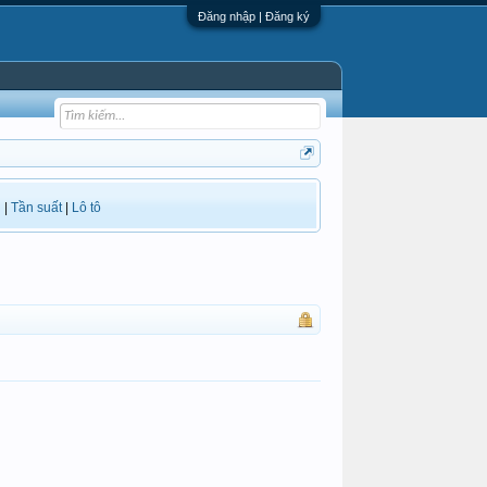
Đăng nhập | Đăng ký
i
|
Tần suất
|
Lô tô