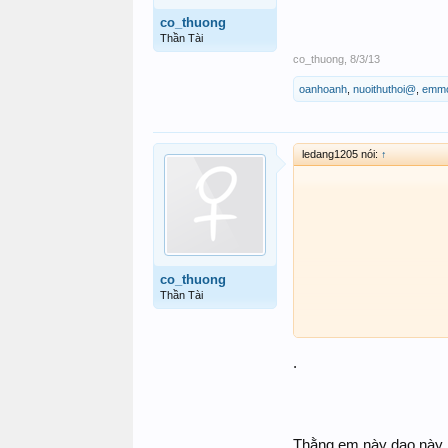
co_thuong
Thần Tài
co_thuong
,
8/3/13
oanhoanh
,
nuoithuthoi@
,
emmo
ledang1205 nói:
↑
co_thuong
Thần Tài
.
Thằng em này dạo này 