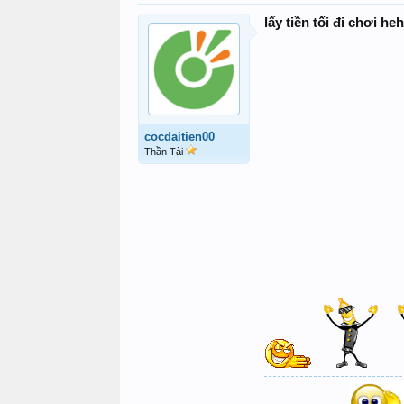
lấy tiền tối đi chơi he
cocdaitien00
Thần Tài