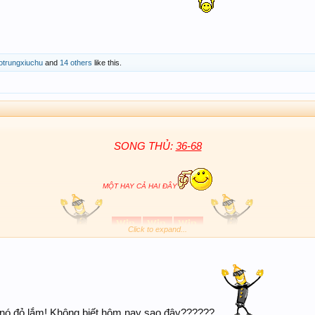
trungxiuchu
and
14 others
like this.
SONG TH
Ủ:
36-68
M
ỘT HA
Y C
Ả
HAI
Đ
ÂY
Click to expand...
nó đỏ lắm! Không biết hôm nay sao đây??????