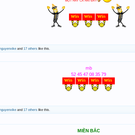
M
ỘT HA
Y C
Ả
HAI
Đ
ÂY
nguyenxike
and
17 others
like this.
mb
52 45 47 08 35 79
nguyenxike
and
17 others
like this.
MI
ỀN B
ẮC