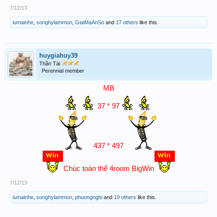
7/12/13
iumainhe
,
songhylammon
,
GiaiMaAnSo
and
17 others
like this.
huygiahuy39
Thần Tài
Perennial member
MB
37 * 97
437 * 497
Chúc toàn thể 4room BigWin
7/12/13
iumainhe
,
songhylammon
,
phuongnghi
and
19 others
like this.