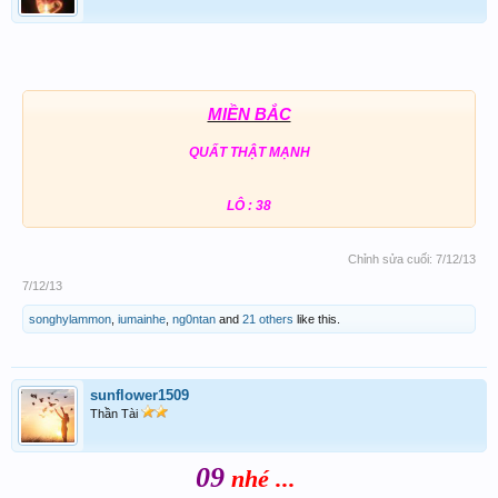
MIỀN BẮC
QUẤT THẬT MẠNH
LÔ : 38
Chỉnh sửa cuối:
7/12/13
7/12/13
songhylammon
,
iumainhe
,
ng0ntan
and
21 others
like this.
sunflower1509
Thần Tài
09
nhé ...