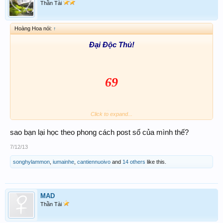
Thần Tài
Hoàng Hoa nói:
↑
Đại Độc Thủ!
69
Đá!
Click to expand...
sao bạn lại học theo phong cách post số của mình thế?
72-93
7/12/13
songhylammon
,
iumainhe
,
cantiennuoivo
and
14 others
like this.
Chúc Anh Em May Mắn!
MAD
Thần Tài