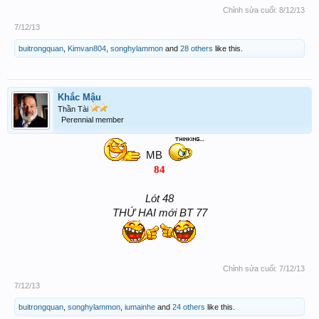
Chỉnh sửa cuối:
8/12/13
7/12/13
buitrongquan
,
Kimvan804
,
songhylammon
and
28 others
like this.
Khắc Mậu
Thần Tài
Perennial member
MB
84
Lót 48
THỨ HAI mới BT 77
Chỉnh sửa cuối:
7/12/13
7/12/13
buitrongquan
,
songhylammon
,
iumainhe
and
24 others
like this.