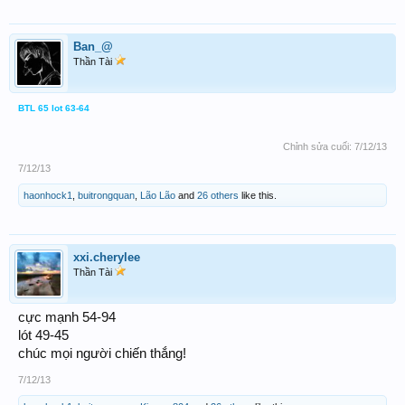
Ban_@
Thần Tài
BTL 65 lot 63-64
Chỉnh sửa cuối:
7/12/13
7/12/13
haonhock1
,
buitrongquan
,
Lão Lão
and
26 others
like this.
xxi.cherylee
Thần Tài
cực mạnh 54-94
lót 49-45
chúc mọi người chiến thắng!
7/12/13