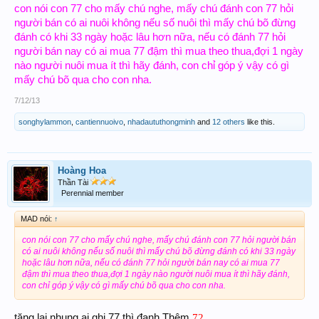
con nói con 77 cho mấy chú nghe, mấy chú đánh con 77 hỏi
người bán có ai nuôi không nếu số nuôi thì mấy chú bõ đừng
đánh có khi 33 ngày hoặc lâu hơn nữa, nếu có đánh 77 hỏi
người bán nay có ai mua 77 đậm thì mua theo thua,đợi 1 ngày
nào người nuôi mua ít thì hãy đánh, con chỉ góp ý vậy có gì
mấy chú bõ qua cho con nha.
7/12/13
songhylammon
,
cantiennuoivo
,
nhadaututhongminh
and
12 others
like this.
Hoàng Hoa
Thần Tài
Perennial member
MAD nói:
↑
con nói con 77 cho mấy chú nghe, mấy chú đánh con 77 hỏi người bán
có ai nuôi không nếu số nuôi thì mấy chú bõ đừng đánh có khi 33 ngày
hoặc lâu hơn nữa, nếu có đánh 77 hỏi người bán nay có ai mua 77
đậm thì mua theo thua,đợi 1 ngày nào người nuôi mua ít thì hãy đánh,
con chỉ góp ý vậy có gì mấy chú bõ qua cho con nha.
tặng lai nhung ai ghi 77 thì đanh Thêm
72