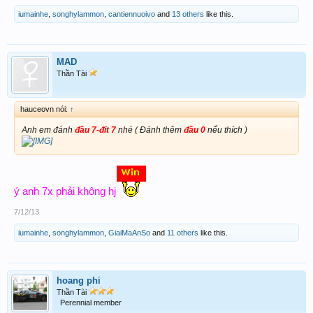
iumainhe
,
songhylammon
,
cantiennuoivo
and
13 others
like this.
MAD
Thần Tài
hauceovn nói:
↑
Anh em đánh
đầu 7-đít 7
nhé ( Đánh thêm
đầu 0
nếu thích )
ý anh 7x phải không hj
7/12/13
iumainhe
,
songhylammon
,
GiaiMaAnSo
and
11 others
like this.
hoang phi
Thần Tài
Perennial member