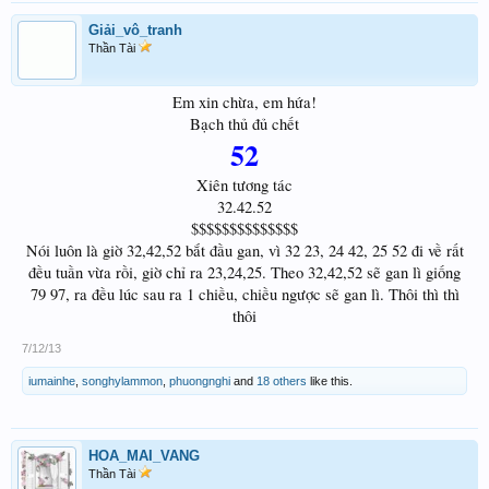
Giải_vô_tranh
Thần Tài
Em xin chừa, em hứa!
Bạch thủ đủ chết
52
Xiên tương tác
32.42.52
$$$$$$$$$$$$$$
Nói luôn là giờ 32,42,52 bắt đầu gan, vì 32 23, 24 42, 25 52 đi về rất
đều tuần vừa rồi, giờ chỉ ra 23,24,25. Theo 32,42,52 sẽ gan lì giống
79 97, ra đều lúc sau ra 1 chiều, chiều ngược sẽ gan lì. Thôi thì thì
thôi
7/12/13
iumainhe
,
songhylammon
,
phuongnghi
and
18 others
like this.
HOA_MAI_VANG
Thần Tài