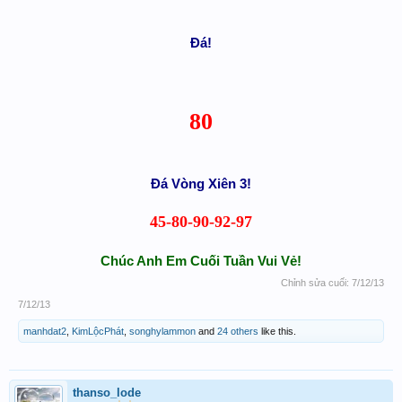
Đá!
80
Đá Vòng Xiên 3!
45-80-90-92-97
Chúc Anh Em Cuối Tuần Vui Vẻ!
Chỉnh sửa cuối:
7/12/13
7/12/13
manhdat2
,
KimLộcPhát
,
songhylammon
and
24 others
like this.
thanso_lode