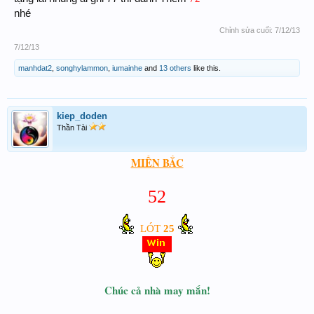
nhé
Chỉnh sửa cuối:
7/12/13
7/12/13
manhdat2
,
songhylammon
,
iumainhe
and
13 others
like this.
kiep_doden
Thần Tài
MIỀN BẮC
52
LÓT
25
Chúc cả nhà may mắn!