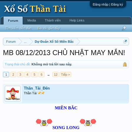
Đăng nhập | Đăng ký
Media
Thành viên
Help Links
Forum
Tìm kiếm diễn đàn
Bài viết gần đây
Forum
...
Dự Đoán Xổ Số Miền Bắc
MB 08/12/2013 CHỦ NHẬT MAY MẮN!
Trạng thái chủ đề:
Không mở trả lời sau này.
1
2
3
4
5
6
→
12
Tiếp >
Thần_Tài_Đến
Thần Tài
MIỀN BẮC
SONG LONG