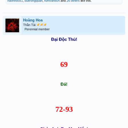
haonhock1
,
buitrongquan
,
Kimvan804
and
26 others
like this.
Hoàng Hoa
Thần Tài
Perennial member
Đại Độc Thủ!
69
Đá!
72-93