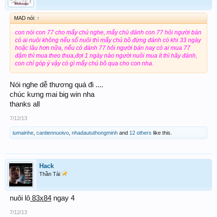
MAD nói:
↑
con nói con 77 cho mấy chú nghe, mấy chú đánh con 77 hỏi người bán
có ai nuôi không nếu số nuôi thì mấy chú bõ đừng đánh có khi 33 ngày
hoặc lâu hơn nữa, nếu có đánh 77 hỏi người bán nay có ai mua 77
đậm thì mua theo thua,đợi 1 ngày nào người nuôi mua ít thì hãy đánh,
con chỉ góp ý vậy có gì mấy chú bõ qua cho con nha.
Nói nghe dễ thương quá đi ....
chúc kưng mai big win nha
thanks all
7/12/13
iumainhe
,
cantiennuoivo
,
nhadaututhongminh
and
12 others
like this.
Hack
Thần Tài
nuôi lô
83x84
ngay 4
7/12/13