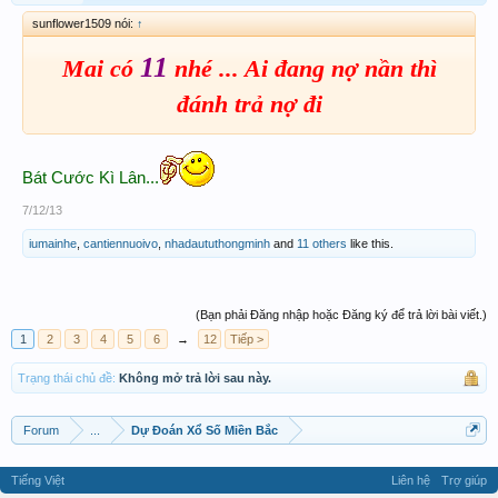
sunflower1509 nói:
↑
11
Mai có
nhé ... Ai đang nợ nần thì
đánh trả nợ đi
Bát Cước Kì Lân...
7/12/13
iumainhe
,
cantiennuoivo
,
nhadaututhongminh
and
11 others
like this.
(Bạn phải Đăng nhập hoặc Đăng ký để trả lời bài viết.)
1
2
3
4
5
6
→
12
Tiếp >
Trạng thái chủ đề:
Không mở trả lời sau này.
Forum
...
Dự Đoán Xổ Số Miền Bắc
Tiếng Việt
Liên hệ
Trợ giúp