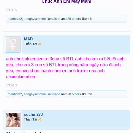
Chúc Anh Em May Mắn!
7/12/13
manhdat2
,
songhylammon
,
iumainhe
and
26 others
like this.
MAD
Thần Tài
anh choisokiemtien ơi 3con số BTL anh cho em ra hết rồi anh
yêu, cho em 3 con số BTL trong vòng năm ngày nữa đi anh
yêu, em xin chân thành cám ơn anh trước nha anh
choisokiemtien
7/12/13
manhdat2
,
songhylammon
,
iumainhe
and
20 others
like this.
suchin273
Thần Tài