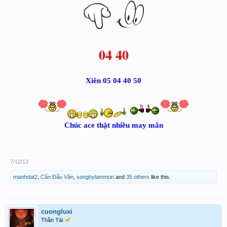
04 40
Xiên 05 04 40 50
Chúc ace thật nhiều may mắn
7/12/13
manhdat2
,
Cân Đẩu Vân
,
songhylammon
and
35 others
like this.
cuongluxi
Thần Tài