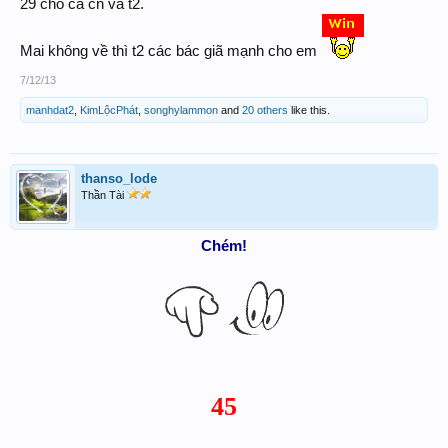
29 cho cả cn và t2.
Mai không về thì t2 các bác giã mạnh cho em
7/12/13
manhdat2
,
KimLộcPhát
,
songhylammon
and
20 others
like this.
thanso_lode
Thần Tài
Chém!
45