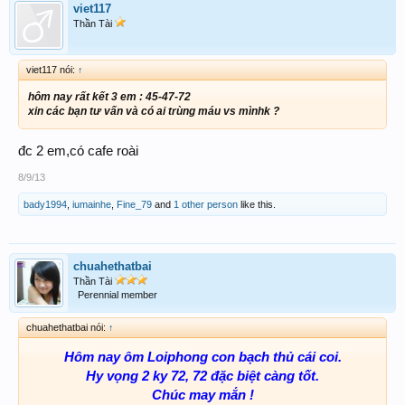
viet117
Thần Tài
viet117 nói:
↑
hôm nay rất kết 3 em : 45-47-72
xin các bạn tư vấn và có ai trùng máu vs mìnhk ?
đc 2 em,có cafe roài
8/9/13
bady1994
,
iumainhe
,
Fine_79
and
1 other person
like this.
chuahethatbai
Thần Tài
Perennial member
chuahethatbai nói:
↑
Hôm nay ôm Loiphong con bạch thủ cái coi.
Hy vọng 2 ky 72, 72 đặc biệt càng tốt.
Chúc may mắn !