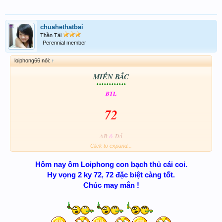
chuahethatbai
Thần Tài
Perennial member
loiphong66 nói:
↑
MIỀN BẮC
************
BTL
72
AB
&
ĐÁ
Click to expand...
72-33-35-48
Hôm nay ôm Loiphong con bạch thủ cái coi.
Hy vọng 2 ky 72, 72 đặc biệt càng tốt.
CHÚC ACE XSTT.BIGWIN
Chúc may mắn !