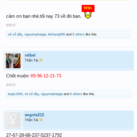
cảm ơn bạn nhé.tối nay 73 về đó bạn.
8/9/13
vé số đây
,
nguyenphatgia
,
lekhang996
and
6 others
like this.
relbel
Thần Tài
69-96-12-21-73
Chốt muộn:
8/9/13
bady1994
,
vé số đây
,
nguyenphatgia
and
6 others
like this.
angola212
Thần Tài
27-67-28-68-237-5237-1792