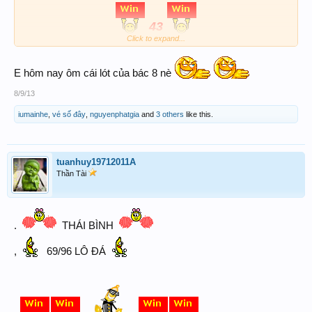
43
Click to expand...
Lót
E hôm nay ôm cái lót của bác 8 nè
76
8/9/13
Chúc ACE cuối tuần đại thắng!
iumainhe
,
vé số đây
,
nguyenphatgia
and
3 others
like this.
tuanhuy19712011A
Thần Tài
.
THÁI BÌNH
,
69/96 LÔ ĐÁ