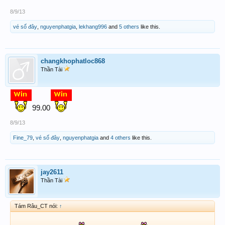
8/9/13
vé số đây
,
nguyenphatgia
,
lekhang996
and
5 others
like this.
changkhophatloc868
Thần Tài
99.00
8/9/13
Fine_79
,
vé số đây
,
nguyenphatgia
and
4 others
like this.
jay2611
Thần Tài
Tám Râu_CT nói:
↑