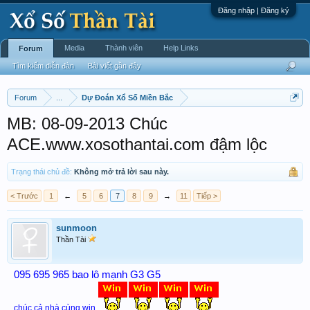
Đăng nhập | Đăng ký
Media
Thành viên
Help Links
Forum
Tìm kiếm diễn đàn
Bài viết gần đây
Forum
...
Dự Đoán Xổ Số Miền Bắc
MB: 08-09-2013 Chúc
ACE.www.xosothantai.com đậm lộc
Trạng thái chủ đề:
Không mở trả lời sau này.
< Trước
1
←
5
6
7
8
9
→
11
Tiếp >
sunmoon
Thần Tài
095 695 965 bao lô mạnh G3 G5
chúc cả nhà cùng win