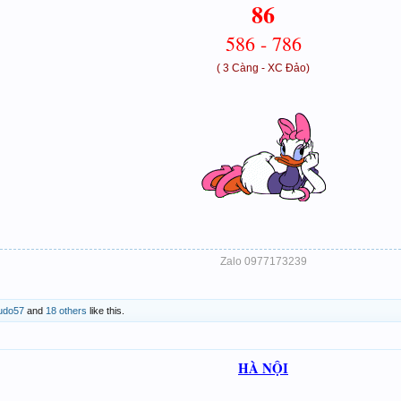
86
586 - 786
( 3 Càng - XC Đảo)
Zalo 0977173239
udo57
and
18 others
like this.
HÀ NỘI