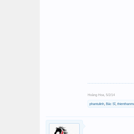
Hoàng Hoa
,
5/2/14
phantulinh
,
Bác Sĩ
,
thienthanm