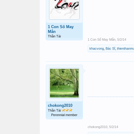
1 Con Số May
Mắn
Thần Tài
1 Con Số May Mắn
,
5/2/14
khacvong
,
Bác Sĩ
,
thienthanm
chokong2010
Thần Tài
Perennial member
chokong2010
,
5/2/14