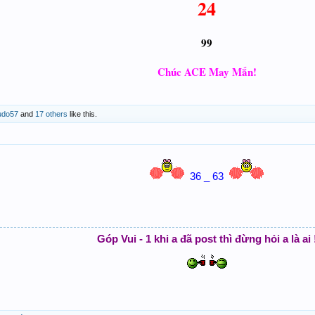
24
99
Chúc ACE May Mắn!
udo57
and
17 others
like this.
36 _ 63
Góp Vui - 1 khi a đã post thì đừng hỏi a là ai 