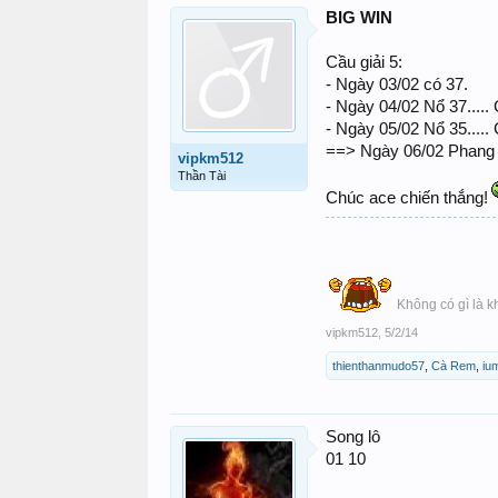
BIG WIN
Cầu giải 5:
- Ngày 03/02 có 37.
- Ngày 04/02 Nổ 37..... 
- Ngày 05/02 Nổ 35..... 
==> Ngày 06/02 Phang đ
vipkm512
Thần Tài
Chúc ace chiến thắng!
Không có gì là k
vipkm512
,
5/2/14
thienthanmudo57
,
Cà Rem
,
iu
Song lô
01 10