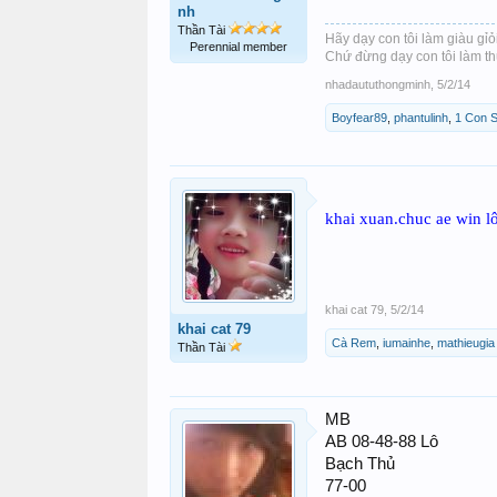
nh
Thần Tài
Hãy dạy con tôi làm giàu gỉỏi
Perennial member
Chứ đừng dạy con tôi làm th
nhadaututhongminh
,
5/2/14
Boyfear89
,
phantulinh
,
1 Con 
khai xuan.chuc ae win lô
khai cat 79
,
5/2/14
khai cat 79
Cà Rem
,
iumainhe
,
mathieugia
Thần Tài
MB
AB 08-48-88 Lô
Bạch Thủ
77-00