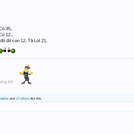
Có 35..
Có 12..
ỏ đít con 12. Tã Lót 21.
hông thể
mainhe
and
13 others
like this.