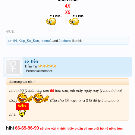
4X
X5
4/3/11
tom94
,
Kiep_Đo_Đen
,
nonno2
and
2 others
like this.
số_hên
Thần Tài
Perennial member
dantrunghac nói:
↑
he he bộ tỷ thèm thịt con
66
lém sao, mb mấy ngày nay tỷ me nó hoài
dzậy
Cầu cho tối nay nó ra 3 lô để tỷ tha cho nó
nha
66-69-96-99
hihi
sẽ cho
vài ki thôi .thấy thuận thì me thôi bỏ nó uổng lém.