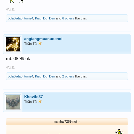
4/3/11
b0la0lata0
,
tom94
,
Kiep_Đo_Đen
and
6 others
like this.
angiangmuanuocnoi
Thần Tài
mb 08 99 ok
4/3/11
b0la0lata0
,
tom94
,
Kiep_Đo_Đen
and
2 others
like this.
Khovilo37
Thần Tài
namhai7289 nói:
↑