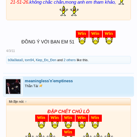
21-51-26.
không chắc chắn,mong anh em tham khảo,
ĐỒNG Ý VỚI BẠN EM 51
4/3/11
b0la0lata0
,
tom94
,
Kiep_Đo_Đen
and
2 others
like this.
meaningless'n'emptiness
Thần Tài
Mr.Bjn nói:
↑
ĐẬP CHẾT CHỦ LÔ