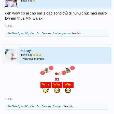
Thần Tài
đen wow có ai cho em 1 cặp song thủ đi.huhu chúc mọi ngừoi
bw em thua MN wa ak
4/3/11
b0la0lata0
,
tom94
,
Kiep_Đo_Đen
and
1 other person
like this.
meccy
Thần Tài
Perennial member
thủ
93
4/3/11
b0la0lata0
,
tom94
,
Kiep_Đo_Đen
and
2 others
like this.