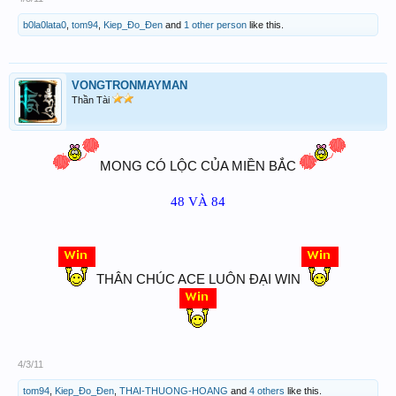
b0la0lata0
,
tom94
,
Kiep_Đo_Đen
and
1 other person
like this.
VONGTRONMAYMAN
Thần Tài
MONG CÓ LỘC CỦA MIỀN BẮC
48 VÀ 84
THÂN CHÚC ACE LUÔN ĐẠI WIN
4/3/11
tom94
,
Kiep_Đo_Đen
,
THAI-THUONG-HOANG
and
4 others
like this.