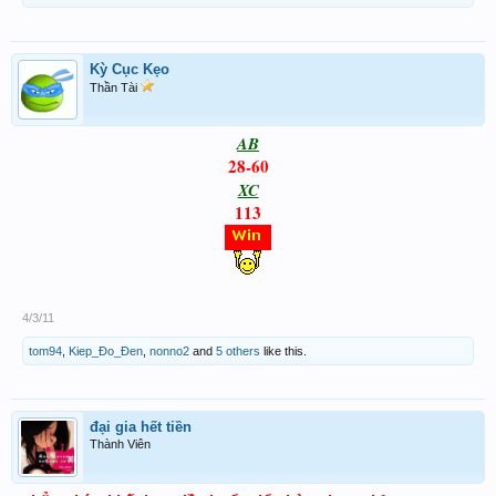
Kỳ Cục Kẹo
Thần Tài
AB
28-60
XC
113
4/3/11
tom94
,
Kiep_Đo_Đen
,
nonno2
and
5 others
like this.
đại gia hết tiền
Thành Viên