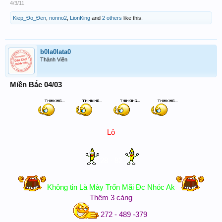
4/3/11
Kiep_Đo_Đen
,
nonno2
,
LionKing
and
2 others
like this.
b0la0lata0
Thành Viên
Miền Bắc 04/03
Lô
28 - 82
Không tin Là Mày Trốn Mãi Đc Nhóc Ak
Thêm 3 càng
272 - 489 -379