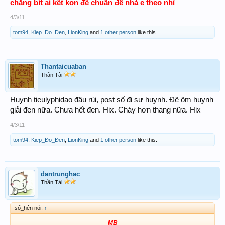
chẳng bít ai kết kon đề chuẩn để nhà e theo nhỉ
4/3/11
tom94
,
Kiep_Đo_Đen
,
LionKing
and
1 other person
like this.
Thantaicuaban
Thần Tài
Huynh tieulyphidao đâu rùi, post số đi sư huynh. Đệ ôm huynh
giải đen nữa. Chưa hết đen. Hix. Cháy hơn thang nữa. Hix
4/3/11
tom94
,
Kiep_Đo_Đen
,
LionKing
and
1 other person
like this.
dantrunghac
Thần Tài
số_hên nói:
↑
MB