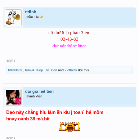
ttdlnh
Thần Tài
cứ thứ 6 là phan 3 em
03-43-83
chúc toàn thể ace biwin
4/3/11
b0la0lata0
,
tom94
,
Kiep_Đo_Đen
and
2 others
like this.
đại gia hết tiền
Thành Viên
Dạo này chẳng hỉu làm ăn kỉu j toan` há mồm
hnay oánh 38 mà hít
4/3/11