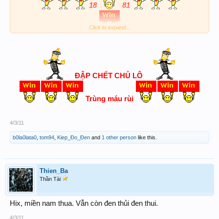
18
81
Click to expand...
ĐẬP CHẾT CHỦ LÔ
Trùng máu rùi
4/3/11
b0la0lata0
,
tom94
,
Kiep_Đo_Đen
and
1 other person
like this.
Thien_Ba
Thần Tài
Hix, miền nam thua. Vẫn còn đen thủi đen thui.
4/3/11