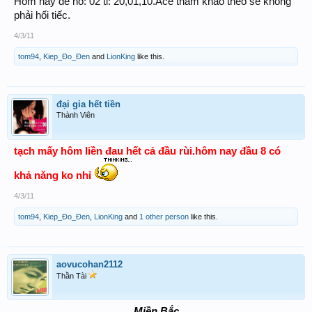
Hôm nay đề nổ: 02 tl: 20,01,10.Ace tham khảo theo sẻ không
phải hối tiếc.
4/3/11
tom94
,
Kiep_Đo_Đen
and
LionKing
like this.
đại gia hết tiền
Thành Viên
tạch mấy hôm liền đau hết cả đầu rùi.hôm nay đầu 8 có
khả năng ko nhỉ
4/3/11
tom94
,
Kiep_Đo_Đen
,
LionKing
and
1 other person
like this.
aovucohan2112
Thần Tài
Miền Bắc