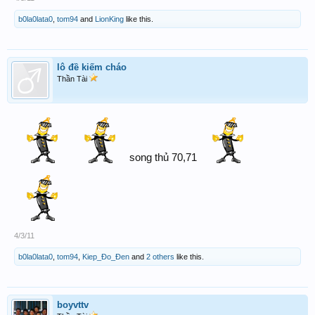
b0la0lata0
,
tom94
and
LionKing
like this.
lô đề kiếm cháo
Thần Tài
song thủ 70,71
4/3/11
b0la0lata0
,
tom94
,
Kiep_Đo_Đen
and
2 others
like this.
boyvttv