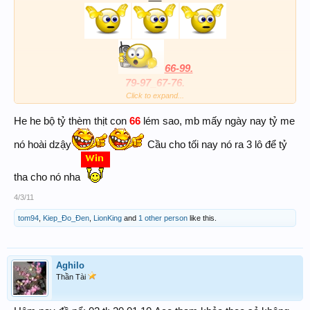
66-99.
79-97_67-76.
Click to expand...
He he bộ tỷ thèm thịt con
66
lém sao, mb mấy ngày nay tỷ me
CHÚC ACE MAY MẮN
nó hoài dzậy
Cầu cho tối nay nó ra 3 lô để tỷ
tha cho nó nha
4/3/11
tom94
,
Kiep_Đo_Đen
,
LionKing
and
1 other person
like this.
Aghilo
Thần Tài