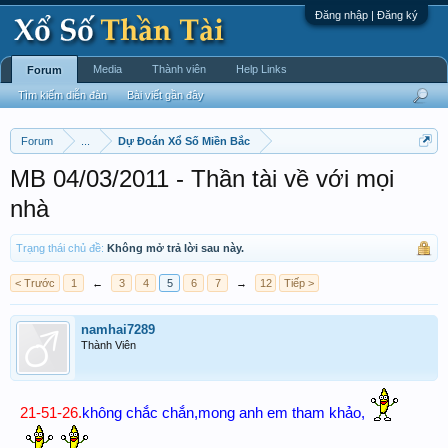
Đăng nhập | Đăng ký
Media
Thành viên
Help Links
Forum
Tìm kiếm diễn đàn
Bài viết gần đây
Forum
...
Dự Đoán Xổ Số Miền Bắc
MB 04/03/2011 - Thần tài về với mọi
nhà
Trạng thái chủ đề:
Không mở trả lời sau này.
< Trước
1
←
3
4
5
6
7
→
12
Tiếp >
namhai7289
Thành Viên
21-51-26.
không chắc chắn,mong anh em tham khảo,