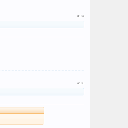
#184
#185