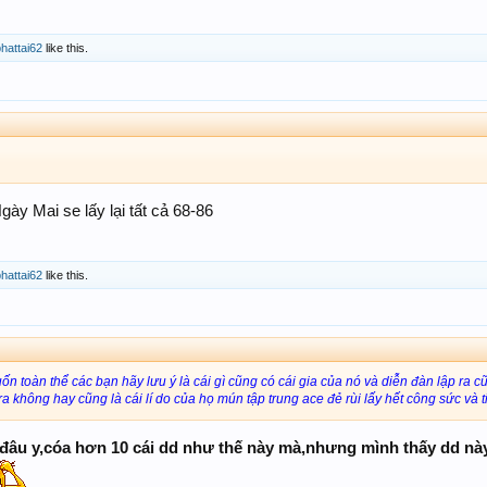
hattai62
like this.
gày Mai se lấy lại tất cả 68-86
hattai62
like this.
n toàn thể các bạn hãy lưu ý là cái gì cũng có cái gia của nó và diễn đàn lập ra c
 ra không hay cũng là cái lí do của họ mún tập trung ace đẻ rùi lấy hết công sức và 
 đâu y,cóa hơn 10 cái dd như thế này mà,nhưng mình thấy dd này