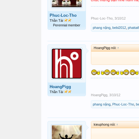
Phuc-Loc-Tho
Phuc-Loc-Tho
,
3/10/12
Thần Tài
Perennial member
phang nặng
,
bebi2012
,
phattai
HoangPigg nói:
↑
HoangPigg
Thần Tài
HoangPigg
,
3/10/12
phang nặng
,
Phuc-Loc-Tho
,
b
kieuphong nói:
↑