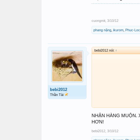
cuongmit
,
3/10/12
phang nặng
,
ikurom
,
Phuc-Loc
bebi2012 nói:
↑
bebi2012
Thần Tài
NHẬN HÀNG MUỘN. X
HƠN!
bebi2012
,
3/10/12