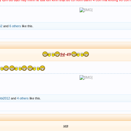
62
and
6 others
like this.
94
-49
ebi2012
and
4 others
like this.
MB