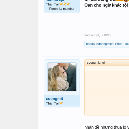
Thần Tài
Oan cho ngừ khác tội 
Perennial member
vanha76pt
,
3/10/12
nhadaututhongminh
,
Phuc-Loc
cuongmit nói:
↑
cuongmit
Thần Tài
nhận đề nhưng thua lô v