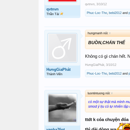
qvtnvn
,
3/10/12
qvtnvn
Phuc-Loc-Tho
,
bebi2012
and
p
Thần Tài
hungmanh nói:
↑
BUỒN,CHÁN THẾ
Không có gì chán hết. N
HưngGiaPhát
,
3/10/12
HưngGiaPhát
Phuc-Loc-Tho
,
bebi2012
and
p
Thành Viên
luontintuong nói:
↑
có một sự thật mà mình muố
smod ý lịu có tự nhiên lập
ttdt k cóa chuyện đóa
thì dài dòng wa
vanha76pt