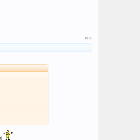
#190
ại