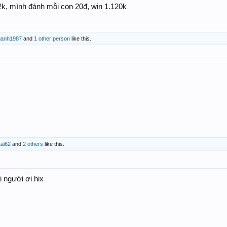
2k, mình đánh mỗi con 20đ, win 1.120k
ganh1987
and
1 other person
like this.
tai62
and
2 others
like this.
i người ơi hix