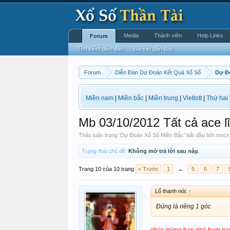
Media
Thành viên
Help Links
Forum
Tìm kiếm diễn đàn
Bài viết gần đây
Forum
Diễn Đàn Dự Đoán Kết Quả Xổ Số
Dự Đ
Miền nam
|
Miền bắc
|
Miền trung
|
Vietlott
|
Thứ hai
Mb 03/10/2012 Tất cả ace l
Thảo luận trong '
Dự Đoán Xổ Số Miền Bắc
' bắt đầu bởi
mocx
Trạng thái chủ đề:
Không mở trả lời sau này.
Trang 10 của 10 trang
< Trước
1
←
5
6
7
Lố thanh nói:
↑
Đúng là riêng 1 góc
chúc mừng bạn nhé hum nay l