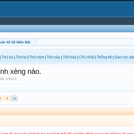
oán Xổ Số Miền Bắc
|
Thứ ba
|
Thứ tư
|
Thứ năm
|
Thứ sáu
|
Thứ bảy
|
Chủ nhật
|
Thống kê
|
Gan cực đạ
ĩnh xèng nào.
i68
,
2/10/12
.
8
9
10
ụm đủ dạo này mình te tua lun kinh thật đó có hôm đánh 4 con mà không vô con nà