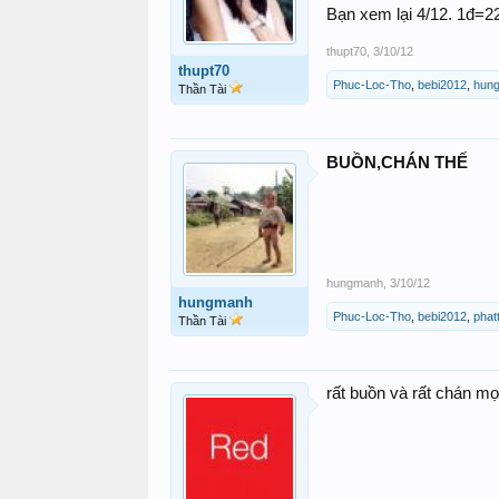
Bạn xem lại 4/12. 1đ=2
thupt70
,
3/10/12
thupt70
Phuc-Loc-Tho
,
bebi2012
,
hun
Thần Tài
BUỒN,CHÁN THẾ
hungmanh
,
3/10/12
hungmanh
Phuc-Loc-Tho
,
bebi2012
,
phat
Thần Tài
rất buồn và rất chán mọ