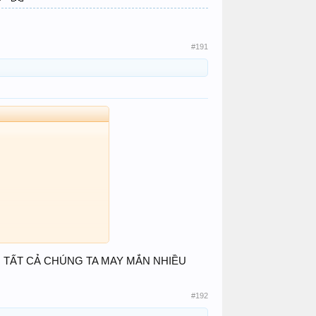
#191
 TẤT CẢ CHÚNG TA MAY MẮN NHIỀU
#192