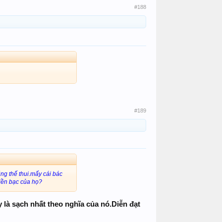
#188
#189
ũng thế thui.mấy cái bác
tiền bạc của họ?
 là sạch nhất theo nghĩa của nó.Diễn đạt