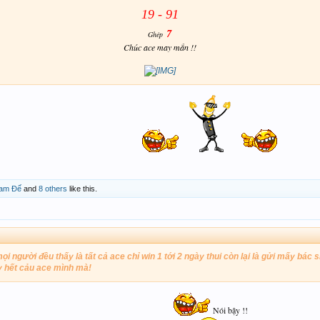
19 -
91
7
Ghép
Chúc ace may mắn !!
am Đế
and
8 others
like this.
ọi người đều thấy là tất cả ace chỉ win 1 tới 2 ngày thui còn lại là gửi mấy bác
y hết cảu ace mình mà!
Nói bậy !!