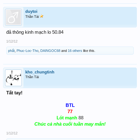
duytoi
Thần Tài
đả thông kinh mạch lo 50.84
1/12/12
phất
,
Phuc-Loc-Tho
,
DAINGOC68
and
16 others
like this.
kho_chungtinh
Thần Tài
Tất tay!
BTL
77
Lót mạnh
88
Chúc cả nhà cuối tuần may mắn!
1/12/12