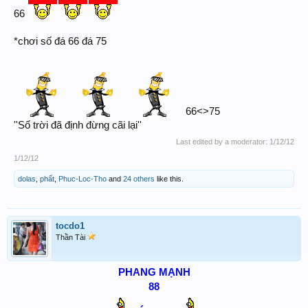
66
*chơi số đá 66 đá 75
66<>75
''Số trời đã định đừng cãi lại''
Last edited by a moderator:
1/12/12
1/12/12
dolas
,
phất
,
Phuc-Loc-Tho
and
24 others
like this.
tocdo1
Thần Tài
PHANG MẠNH
88