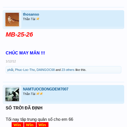
thosanso
Thần Tài
MB-25-26
CHÚC MAY MẮN !!!
1/12/12
phất
,
Phuc-Loc-Tho
,
DAINGOC68
and
23 others
like this.
NAMTUOCBONGDEM7007
Thần Tài
SỐ TRỜI ĐÃ ĐỊNH
Tối nay tập trung quân số cho em 66