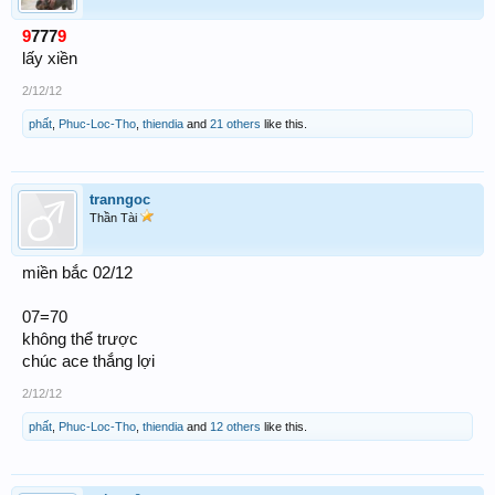
9
777
9
lấy xiền
2/12/12
phất
,
Phuc-Loc-Tho
,
thiendia
and
21 others
like this.
tranngoc
Thần Tài
miền bắc 02/12
07=70
không thể trược
chúc ace thắng lợi
2/12/12
phất
,
Phuc-Loc-Tho
,
thiendia
and
12 others
like this.