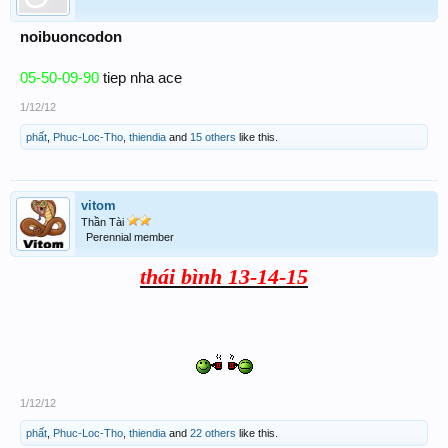
noibuoncodon
05-50-09-90
tiep nha ace
1/12/12
phất
,
Phuc-Loc-Tho
,
thiendia
and
15 others
like this.
vitom
Thần Tài
Perennial member
thái bình 13-14-15​
1/12/12
phất
,
Phuc-Loc-Tho
,
thiendia
and
22 others
like this.