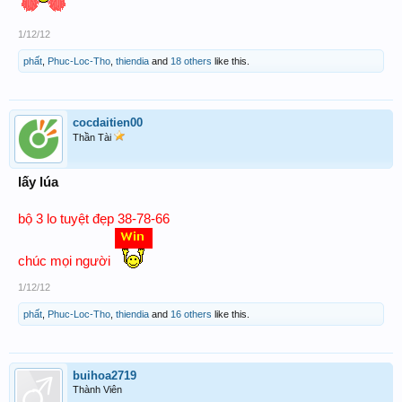
1/12/12
phất
,
Phuc-Loc-Tho
,
thiendia
and
18 others
like this.
cocdaitien00
Thần Tài
lấy lúa
bộ 3 lo tuyệt đẹp 38-78-66
chúc mọi người
1/12/12
phất
,
Phuc-Loc-Tho
,
thiendia
and
16 others
like this.
buihoa2719
Thành Viên