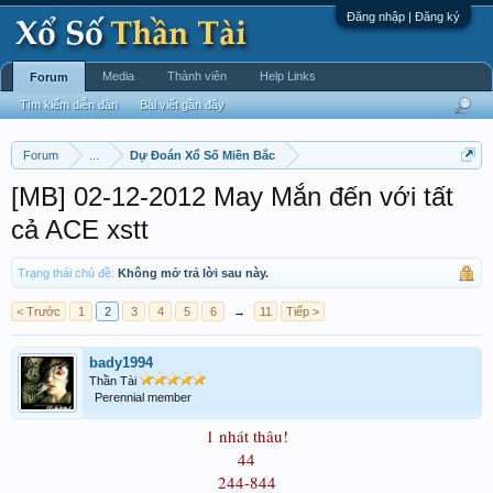
Đăng nhập | Đăng ký
Media
Thành viên
Help Links
Forum
Tìm kiếm diễn đàn
Bài viết gần đây
Forum
...
Dự Đoán Xổ Số Miền Bắc
[MB] 02-12-2012 May Mắn đến với tất
cả ACE xstt
Trạng thái chủ đề:
Không mở trả lời sau này.
< Trước
1
2
3
4
5
6
→
11
Tiếp >
bady1994
Thần Tài
Perennial member
1 nhát thâu!
44
244-844