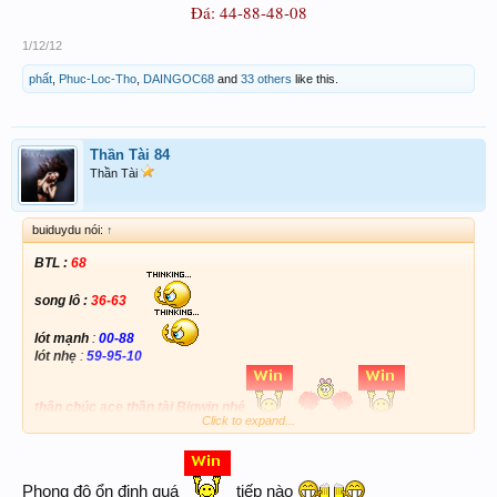
Đá: 44-88-48-08
1/12/12
phất
,
Phuc-Loc-Tho
,
DAINGOC68
and
33 others
like this.
Thần Tài 84
Thần Tài
buiduydu nói:
↑
BTL :
68
song lô :
36-63
lót mạnh
:
00-88
lót nhẹ
:
59-95-10
thân chúc ace thần tài Bigwin nhé
Click to expand...
Phong độ ổn định quá
tiếp nào