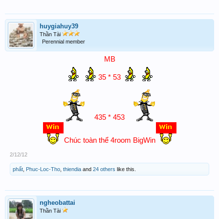
huygiahuy39
Thần Tài
Perennial member
MB
35 * 53
435 * 453
Chúc toàn thể 4room BigWin
2/12/12
phất
,
Phuc-Loc-Tho
,
thiendia
and
24 others
like this.
ngheobattai
Thần Tài