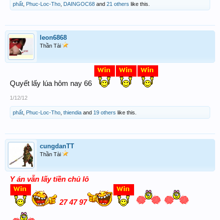
phất
,
Phuc-Loc-Tho
,
DAINGOC68
and
21 others
like this.
leon6868
Thần Tài
Quyết lấy lúa hôm nay 66
1/12/12
phất
,
Phuc-Loc-Tho
,
thiendia
and
19 others
like this.
cungdanTT
Thần Tài
Y án vẫn lấy tiền chủ lô
27 47 97