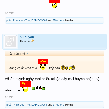
1/12/12
phất
,
Phuc-Loc-Tho
,
DAINGOC68
and
25 others
like this.
buiduydu
Thần Tài
Thần Tài 84 nói:
↑
Phong độ ổn định quá
tiếp nào
cố lên huynh ngày mai nhiều tài lộc đấy mai huynh nhận thật
nhiều nhé
1/12/12
phất
,
Phuc-Loc-Tho
,
DAINGOC68
and
17 others
like this.