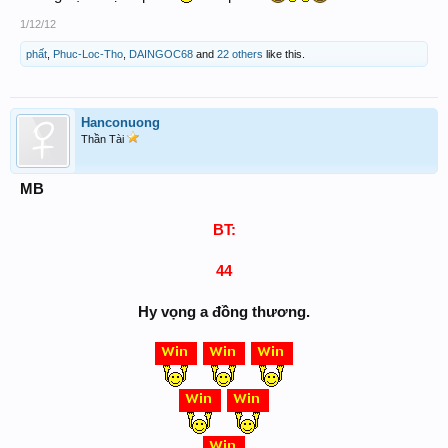
1/12/12
phất
,
Phuc-Loc-Tho
,
DAINGOC68
and
22 others
like this.
Hanconuong
Thần Tài
MB
BT:
44
Hy vọng a đồng thương.