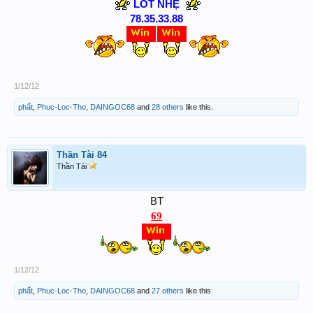
LÓT NHẸ
78.35
.33
.88
1/12/12
phất
,
Phuc-Loc-Tho
,
DAINGOC68
and
28 others
like this.
Thần Tài 84
Thần Tài
BT
69
1/12/12
phất
,
Phuc-Loc-Tho
,
DAINGOC68
and
27 others
like this.