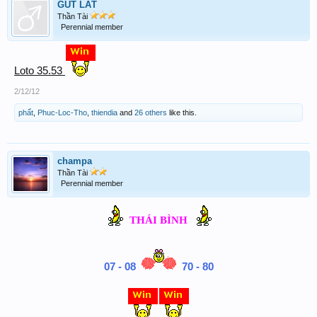
GÚT LẮT
Thần Tài
Perennial member
Loto 35.53
2/12/12
phất
,
Phuc-Loc-Tho
,
thiendia
and
26 others
like this.
champa
Thần Tài
Perennial member
THÁI BÌNH
07 - 08
70 - 80