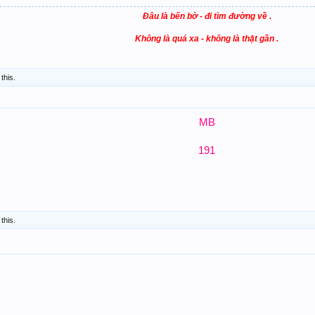
Đâu là bến bờ - đi tìm đường về .
Không là quá xa - không là thật gần .
 this.
MB
191
 this.