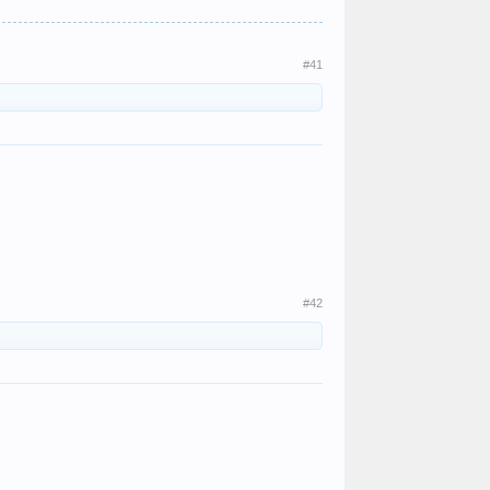
#41
#42