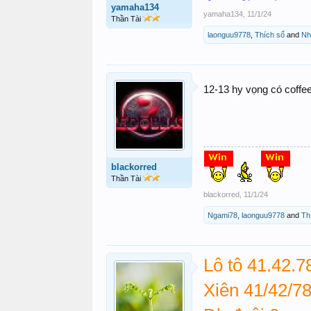
yamaha134
yamaha134
,
11/1/24
Thần Tài
laonguu9778
,
Thích số
and
Nh
12-13 hy vọng có coffe
blackorred
Thần Tài
blackorred
,
11/1/24
Ngami78
,
laonguu9778
and
Th
Lô tô 41.42.7
Xiên 41/42/7