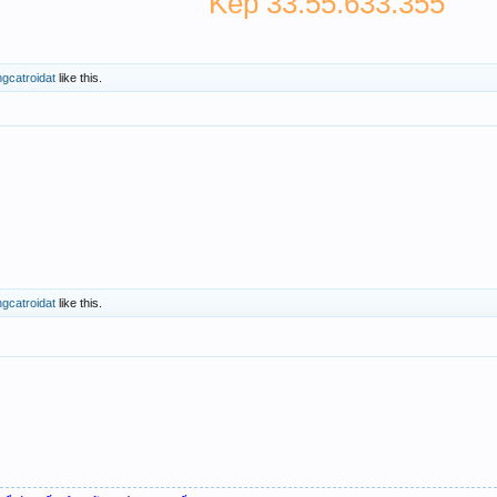
Kép 33.55.633.355
ngcatroidat
like this.
ngcatroidat
like this.