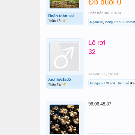
Đb đuôi 0
Doán toàn sai
,
11/1/24
Doán toàn sai
Thần Tài
Ngami78
,
laonguu9778
,
Nhatm
Lô rơi
32
Xichlo61635
,
11/1/24
Xichlo61635
laonguu9778
and
Thích số
like
Thần Tài
96.06.48.87