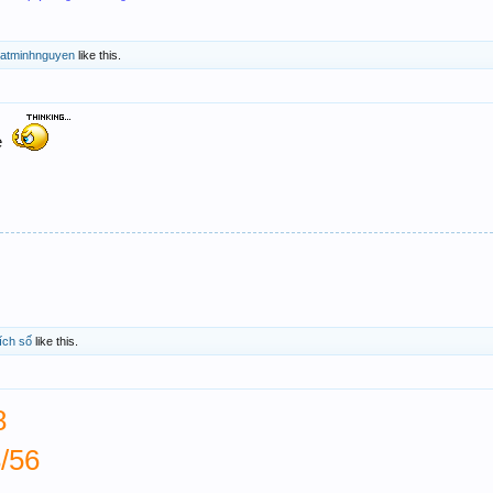
atminhnguyen
like this.
e
ích số
like this.
8
8/56