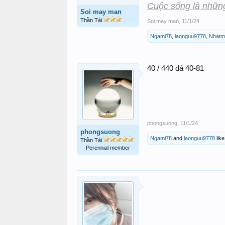
Cuộc sống là nhữn
Soi may man
Thần Tài
Soi may man
,
11/1/24
Ngami78
,
laonguu9778
,
Nhatm
40 / 440 đá 40-81
phongsuong
,
11/1/24
phongsuong
Ngami78
and
laonguu9778
like
Thần Tài
Perennial member