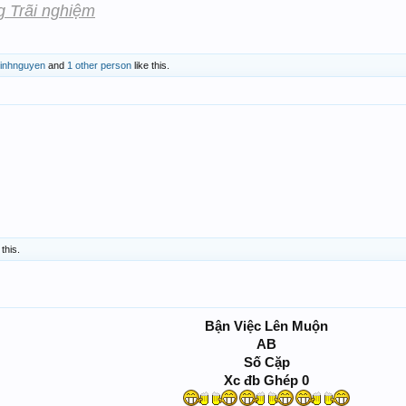
g Trãi nghiệm
inhnguyen
and
1 other person
like this.
 this.
Bận Việc Lên Muộn
AB
Số Cặp
Xc đb Ghép 0