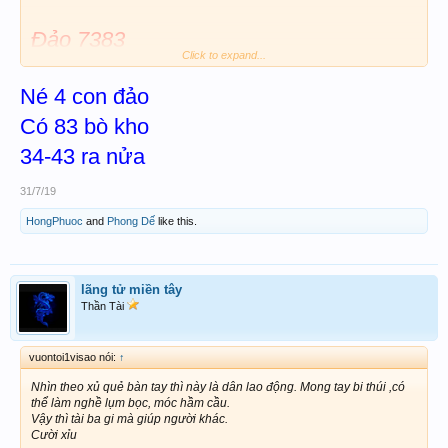
Đảo 7383
Click to expand...
Né 4 con đảo
Mbac 57-75-72-73
Có 83 bò kho
34-43 ra nửa
31/7/19
HongPhuoc
and
Phong Dế
like this.
lãng tử miền tây
Thần Tài
vuontoi1visao nói:
↑
Nhìn theo xủ quẻ bàn tay thì này là dân lao động. Mong tay bi thúi ,có
thể làm nghề lụm bọc, móc hầm cầu.
Vậy thì tài ba gi mà giúp người khác.
Cười xỉu