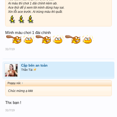
Ai máu thì chơi 1 đài chính kèm ab.
Ace thử để ý xem lời mình đúng hay sai.
Xin lỗi ace trước. Ai trùng máu thì quất.
Mình máu chơi 1 đài chính
31/7/19
Cập bến an toàn
Thần Tài
Poppy nói:
↑
Chúc mừng ạ kkk
Thx bạn !
31/7/19