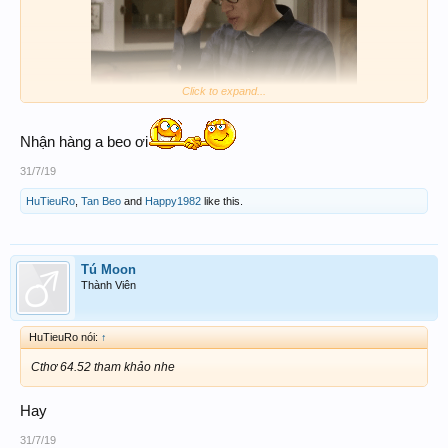
Click to expand...
2 ĐÀI TRÁI
83
Nhận hàng a beo ơi
A Men.. !!!
31/7/19
HuTieuRo
,
Tan Beo
and
Happy1982
like this.
Tú Moon
Thành Viên
HuTieuRo nói:
↑
Cthơ 64.52 tham khảo nhe
Hay
31/7/19