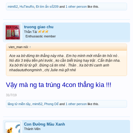
mimi52
,
HuTieuRo
,
Đi tìm ẩn số209
and
1 other person
like this.
truong giao chu
Thần Tài
Enthusiastic member
vien_man nói:
↑
Ace xa bờ đừng tin thằng này nha . Em họ mình mới nhắn tin hỏi nó .
Nó đòi 3 triệu tiền phí trước , ko cần biết trúng hay trật . Cẩn thận nha.
Xa bờ thì từ từ gỡ . Đừng cả tin nhé . Thân . Xa bờ thì canh anh
nhadaututhongminh , chị Julie mà gỡ nhé
Vậy mà ng ta trúng 4con thẳng kìa !!!
31/7/19
lãng tử miền tây
,
mimi52
,
Phong Dế
and
1 other person
like this.
Con Đường Màu Xanh
Thành Viên