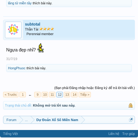
lãng tử miền tây
thích bài này.
subtotal
Thần Tài
Perennial member
Ngựa đẹp nhỉ?
31/7/19
HongPhuoc
thích bài này.
(Bạn phải Đăng nhập hoặc Đăng ký để trả lời bài viết.)
< Trước
1
←
9
10
11
12
13
14
Tiếp >
Trạng thái chủ đề:
Không mở trả lời sau này.
Forum
...
Dự Đoán Xổ Số Miền Nam
Tiếng Việt
Liên hệ
Trợ giúp