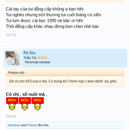
Cái tay của tui đẳng cấp không a bạn hihi
Tui nghèo nhưng trời thương tui cuối tháng có xiền
Tui lụm được cái bọc 1995 nè bác ơi hihi
Thôi đẳng cấp khác nhau đừng bon chen nhé bác
31/7/19
Pé Sin
Thần Tài
Perennial member
Poision nói:
↑
Sin oi con 653 cua e kia. Co trung ko? Hom nay c wen danh .tuc ghe.
Có chị , số nuôi mà .
31/7/19
onizukao
and
Poision
like this.