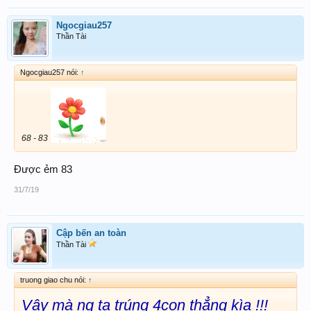
Ngocgiau257
Thần Tài
Ngocgiau257 nói:
↑
68 - 83
Được ẻm 83
31/7/19
Cập bến an toàn
Thần Tài
truong giao chu nói:
↑
Vậy mà ng ta trúng 4con thẳng kìa !!!