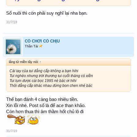
Số nuôi thì còn phải suy nghĩ lại nha bạn.
31/7/19
CÓ CHƠI CÓ CHỊU
Thần Tài
lãng tử miền tây nói:
↑
Cái tay của tui đẳng cấp không a bạn hihi
Tui nghèo nhưng trời thương tui cuối tháng có xiền
Tui lụm được cái bọc 1995 nè bác ơi hihi
Thôi đẳng cấp khác nhau đừng bon chen nhé bác
Thế bạn đánh 4 càng bao nhiêu tiền.
Xin lỗi nhé. Post số là để ace than khảo.
Còn hơn thua thì âm thầm hốt chủ lô đi
31/7/19