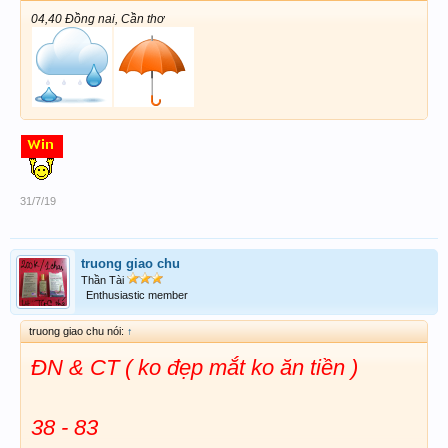
04,40 Đồng nai, Cần thơ
31/7/19
truong giao chu
Thần Tài
Enthusiastic member
truong giao chu nói:
↑
ĐN & CT ( ko đẹp mắt ko ăn tiền )
38 - 83