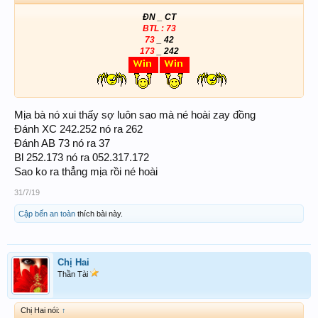
ĐN _ CT
BTL :
73
73
_ 42
173
_ 242
Mịa bà nó xui thấy sợ luôn sao mà né hoài zay đồng
Đánh XC 242.252 nó ra 262
Đánh AB 73 nó ra 37
Bl 252.173 nó ra 052.317.172
Sao ko ra thẳng mịa rồi né hoài
31/7/19
Cập bến an toàn
thích bài này.
Chị Hai
Thần Tài
Chị Hai nói:
↑