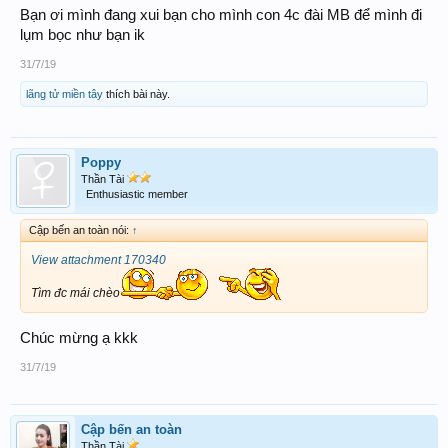
Bạn ơi mình đang xui bạn cho mình con 4c đài MB để mình đi
lụm bọc như bạn ik
31/7/19
lãng tử miền tây
thích bài này.
Poppy
Thần Tài
Enthusiastic member
Cập bến an toàn nói:
↑
View attachment 170340
Tìm đc mái chèo
Chúc mừng ạ kkk
31/7/19
Cập bến an toàn
Thần Tài