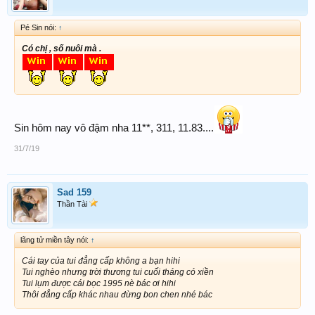
Pé Sin nói:
↑
Có chị , số nuôi mà .
Sin hôm nay vô đậm nha 11**, 311, 11.83....
31/7/19
Sad 159
Thần Tài
lãng tử miền tây nói:
↑
Cái tay của tui đẳng cấp không a bạn hihi
Tui nghèo nhưng trời thương tui cuối tháng có xiền
Tui lụm được cái bọc 1995 nè bác ơi hihi
Thôi đẳng cấp khác nhau đừng bon chen nhé bác