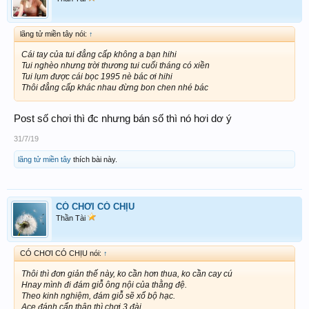
lãng tử miền tây nói:
↑
Cái tay của tui đẳng cấp không a bạn hihi
Tui nghèo nhưng trời thương tui cuối tháng có xiền
Tui lụm được cái bọc 1995 nè bác ơi hihi
Thôi đẳng cấp khác nhau đừng bon chen nhé bác
Post số chơi thì đc nhưng bán số thì nó hơi dơ ý
31/7/19
lãng tử miền tây
thích bài này.
CÓ CHƠI CÓ CHỊU
Thần Tài
CÓ CHƠI CÓ CHỊU nói:
↑
Thôi thì đơn giản thế này, ko cần hơn thua, ko cần cay cú
Hnay mình đi đám giỗ ông nội của thằng đệ.
Theo kinh nghiệm, đám giỗ sẽ xổ bộ hạc.
Ace đánh cẩn thận thì chơi 3 đài.