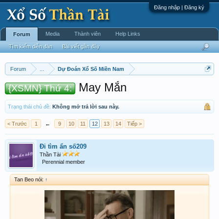
Đăng nhập | Đăng ký
Media
Thành viên
Help Links
Forum
Tìm kiếm diễn đàn
Bài viết gần đây
Forum
...
Dự Đoán Xổ Số Miền Nam
May Mắn
{XSMN} Thứ 4:
Trạng thái chủ đề:
Không mở trả lời sau này.
< Trước
1
←
9
10
11
12
13
14
Tiếp >
Đi tìm ẩn số209
Thần Tài
Perennial member
Tan Beo nói:
↑