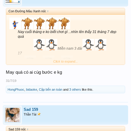
Con Đường Màu Xanh nói:
↑
Nay cuối tháng e ko biết chơi gì ...nhìn lên thấy 31 tháng 7 đẹp
quá
Miền nam 3 đài
17
Click to expand...
317
317
317
317
May quá có ai cùg bước e kg
Chúc cả 4r nay big win nhé
31/7/19
HongPhuoc
,
bidaoke
,
Cập bến an toàn
and
3 others
like this.
Sad 159
Thần Tài
Sad 159 nói:
↑