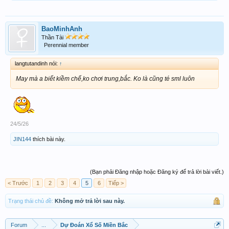
BaoMinhAnh
Thần Tài
Perennial member
langtutandinh nói:
↑
May mà a biết kiềm chế,ko chơi trung,bắc. Ko là cũng té sml luôn
24/5/26
JIN144
thích bài này.
(Bạn phải Đăng nhập hoặc Đăng ký để trả lời bài viết.)
< Trước
1
2
3
4
5
6
Tiếp >
Trạng thái chủ đề:
Không mở trả lời sau này.
Forum
...
Dự Đoán Xổ Số Miền Bắc