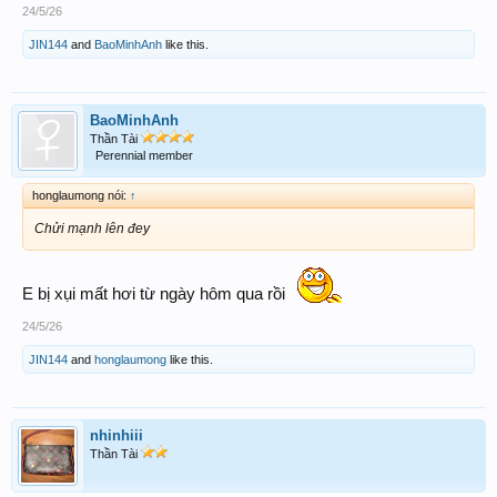
24/5/26
JIN144
and
BaoMinhAnh
like this.
BaoMinhAnh
Thần Tài
Perennial member
honglaumong nói:
↑
Chửi mạnh lên đey
E bị xụi mất hơi từ ngày hôm qua rồi
24/5/26
JIN144
and
honglaumong
like this.
nhinhiii
Thần Tài