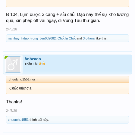
B 104, Lụm được 3 càng + sỉu chủ. Dạo này thế sự khó lường
quá, xin phép off vài ngày, đi Vũng Tàu thư giãn.
24/5/26
namhuynhdao
,
trong_tien032082
,
Chốt là Chốt
and
3 others
like this.
Anhcado
Thần Tài
chuotcho1551 nói:
↑
Chúc mừng a
Thanks!
24/5/26
chuotcho1551
thích bài này.