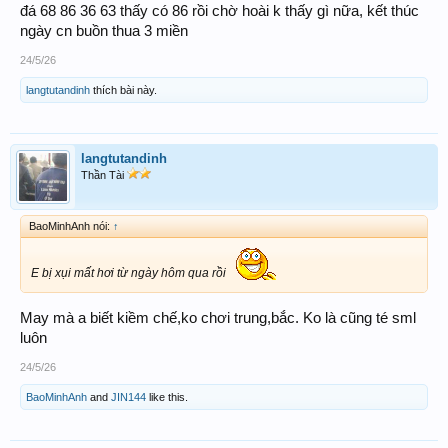
đá 68 86 36 63 thấy có 86 rồi chờ hoài k thấy gì nữa, kết thúc
ngày cn buồn thua 3 miền
24/5/26
langtutandinh
thích bài này.
langtutandinh
Thần Tài
BaoMinhAnh nói:
↑
E bị xụi mất hơi từ ngày hôm qua rồi
May mà a biết kiềm chế,ko chơi trung,bắc. Ko là cũng té sml
luôn
24/5/26
BaoMinhAnh
and
JIN144
like this.