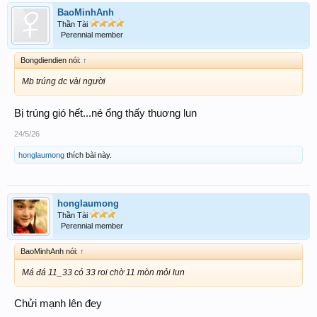
BaoMinhAnh
Thần Tài
Perennial member
Bongdiendien nói:
↑
Mb trúng dc vài người
Bị trúng gió hết...né ổng thấy thuơng lun
24/5/26
honglaumong
thích bài này.
honglaumong
Thần Tài
Perennial member
BaoMinhAnh nói:
↑
Má đá 11_33 có 33 roi chờ 11 mòn mỏi lun
Chửi mạnh lên đey