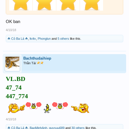
OK ban
4/10/18
☘ Cỏ Ba Lá ☘
,
ltvltv
,
Phonglun
and
5 others
like this.
Bachthudaihiep
Thần Tài
VL.BD
47_74
447_774
4/10/18
☘ Cỏ Ba Lá ☘
,
BaoMinhAnh
,
quysuu689
and
30 others
like this.