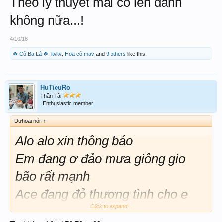
Theo lý thuyết mai có lên đánh
không nữa...!
4/10/18
☘ Cỏ Ba Lá ☘
,
ltvltv
,
Hoa cỏ may
and
9 others
like this.
HuTieuRo
Thần Tài
Enthusiastic member
Dưhoai nói:
↑
Alo alo xin thông báo
Em đang ơ đảo mưa giông gio
bão rất mạnh
Ace đang đỏ thương tình cho e
Click to expand...
nhỏ theo vào bờ