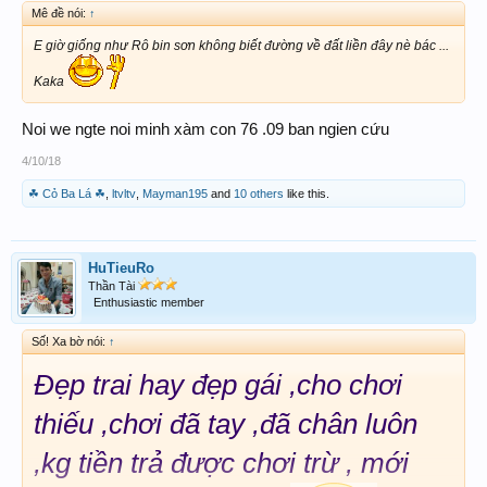
Mê đề nói:
↑
E giờ giống như Rô bin sơn không biết đường về đất liền đây nè bác ...
Kaka
Noi we ngte noi minh xàm con 76 .09 ban ngien cứu
4/10/18
☘ Cỏ Ba Lá ☘
,
ltvltv
,
Mayman195
and
10 others
like this.
HuTieuRo
Thần Tài
Enthusiastic member
Số! Xa bờ nói:
↑
Đẹp trai hay đẹp gái ,cho chơi
thiếu ,chơi đã tay ,đã chân luôn
,kg tiền trả được chơi trừ , mới