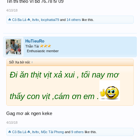
Tin thi theo Vl bd 76.78 tv 09
Cam ơn ace co lòng giup đỡ tận
4/10/18
tình nhiều lăm
☘ Cỏ Ba Lá ☘
,
ltvltv
,
locphattai79
and
14 others
like this.
HuTieuRo
Thần Tài
Enthusiastic member
Số! Xa bờ nói:
↑
Đi ăn thịt vịt xả xui , tối nay mơ
thấy con vịt ,cám ơn em .
Gag mơ ak ngen keke
4/10/18
☘ Cỏ Ba Lá ☘
,
ltvltv
,
Mộc Tài Phong
and
9 others
like this.