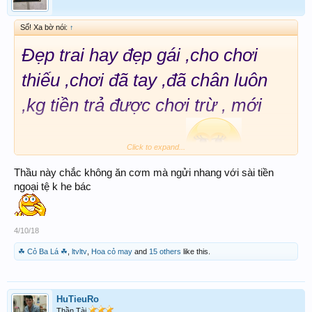
Số! Xa bờ nói:
↑
Đẹp trai hay đẹp gái ,cho chơi
thiếu ,chơi đã tay ,đã chân luôn
,kg tiền trả được chơi trừ , mới
Click to expand...
nghe thầu nói vậy á ,
Thầu này chắc không ăn cơm mà ngửi nhang với sài tiền
ngoại tệ k he bác
4/10/18
☘ Cỏ Ba Lá ☘
,
ltvltv
,
Hoa cỏ may
and
15 others
like this.
HuTieuRo
Thần Tài