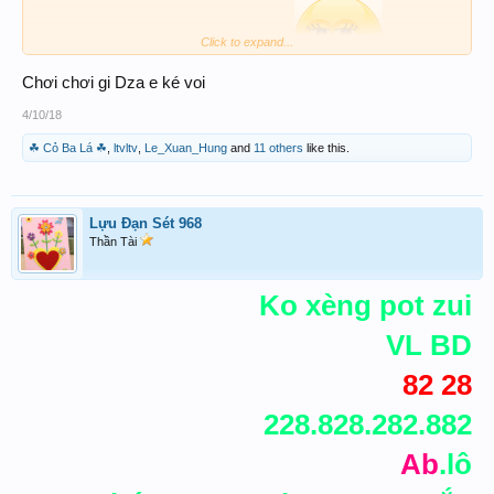
Click to expand...
nghe thầu nói vậy á ,
Chơi chơi gi Dza e ké voi
4/10/18
☘ Cỏ Ba Lá ☘
,
ltvltv
,
Le_Xuan_Hung
and
11 others
like this.
Lựu Đạn Sét 968
Thần Tài
Ko xèng pot zui
VL BD
82 28
228.828.282.882
Ab
.lô