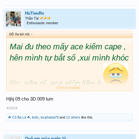
HuTieuRo
Thần Tài
Enthusiastic member
Số! Xa bờ nói:
↑
Mai đu theo mấy ace kiếm cape ,
hên mình tự bắt số ,xui mình khóc
lóc ,năn nỉ ,ace giúp liền à
Click to expand...
Hjhj 09 cho 3D 009 lum
4/10/18
☘ Cỏ Ba Lá ☘
,
ltvltv
,
locphattai79
and
12 others
like this.
Quê em mùa nước lũ