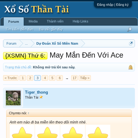
Đăng nhập | Đăng ký
Media
Thành viên
Help Links
Forum
Tìm kiếm diễn đàn
Bài viết gần đây
Forum
...
Dự Đoán Xổ Số Miền Nam
May Mắn Đến Với Ace
{XSMN} Thứ 6:
Trạng thái chủ đề:
Không mở trả lời sau này.
< Trước
1
2
3
4
5
6
→
17
Tiếp >
Tiger_thong
Thần Tài
Chymto nói:
↑
Anh em nào đi ba miền lên theo dõi mình nhé.