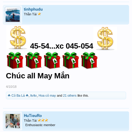
tinhphudu
Thần Tài
45-54...xc 045-054
Chúc all May Mắn
4/10/18
☘ Cỏ Ba Lá ☘
,
ltvltv
,
Hoa cỏ may
and
21 others
like this.
HuTieuRo
Thần Tài
Enthusiastic member