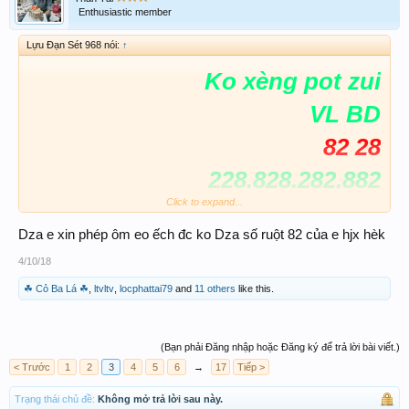
Enthusiastic member
Lựu Đạn Sét 968 nói:
↑
Ko xèng pot zui
VL BD
82 28
228.828.282.882
Click to expand...
Ab
.lô
Dza e xin phép ôm eo ếch đc ko Dza số ruột 82 của e hjx hèk
Chúc ace XỔ SỐ THẦN TÀI
4/10/18
luon may mắn
☘ Cỏ Ba Lá ☘
,
ltvltv
,
locphattai79
and
11 others
like this.
(Bạn phải Đăng nhập hoặc Đăng ký để trả lời bài viết.)
< Trước
1
2
3
4
5
6
→
17
Tiếp >
Trạng thái chủ đề:
Không mở trả lời sau này.