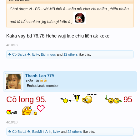
Chơi được Vl - BD - với MB thôi à - thầu nói chơi chi nhiều , thiếu nhiều
quá là bắt chơi trừ ,kg hiểu gì luôn á ,
Kaka vay bd 76.78 Hehe wujj la e chịu liền ak keke
4/10/18
☘ Cỏ Ba Lá ☘
,
ltvltv
,
Bich ngoc
and
12 others
like this.
Thanh Lan 779
Thần Tài
Enthusiastic member
Cô long 95.
95
4/10/18
☘ Cỏ Ba Lá ☘
,
BaoMinhAnh
,
ltvltv
and
22 others
like this.