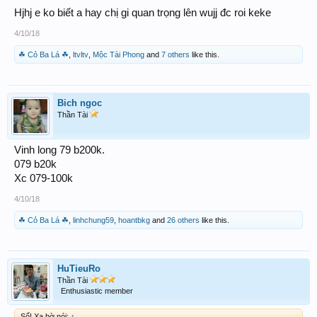
Hjhj e ko biết a hay chị gi quan trọng lên wujj đc roi keke
4/10/18
☘ Cỏ Ba Lá ☘
,
ltvltv
,
Mộc Tài Phong
and
7 others
like this.
Bich ngoc
Thần Tài
Vinh long 79 b200k.
079 b20k
Xc 079-100k
4/10/18
☘ Cỏ Ba Lá ☘
,
linhchung59
,
hoantbkg
and
26 others
like this.
HuTieuRo
Thần Tài
Enthusiastic member
Số! Xa bờ nói:
↑