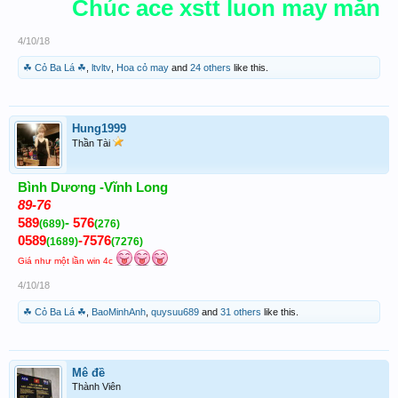
Chúc ace xstt luon may mắn
4/10/18
☘ Cỏ Ba Lá ☘
,
ltvltv
,
Hoa cỏ may
and
24 others
like this.
Hung1999
Thần Tài
Bình Dương -Vĩnh Long
89-76
589
-
576
(689)
(276)
0589
-7576
(1689)
(7276)
Giá như một lần win 4c
4/10/18
☘ Cỏ Ba Lá ☘
,
BaoMinhAnh
,
quysuu689
and
31 others
like this.
Mê đề
Thành Viên