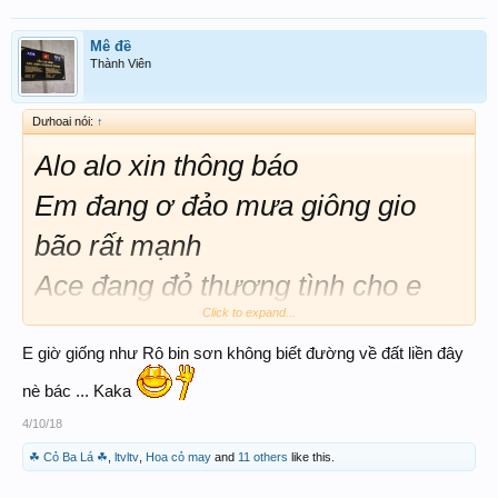
Mê đề
Thành Viên
Dưhoai nói:
↑
Alo alo xin thông báo
Em đang ơ đảo mưa giông gio
bão rất mạnh
Ace đang đỏ thương tình cho e
Click to expand...
nhỏ theo vào bờ
E giờ giống như Rô bin sơn không biết đường về đất liền đây
Cam ơn ace co lòng giup đỡ tận
nè bác ... Kaka
tình nhiều lăm
4/10/18
☘ Cỏ Ba Lá ☘
,
ltvltv
,
Hoa cỏ may
and
11 others
like this.