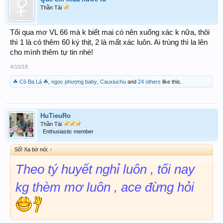
Thần Tài
Tối qua mơ VL 66 mà k biết mai có nên xuống xác k nữa, thôi
thì 1 là có thêm 60 ký thịt, 2 là mất xác luôn. Ai trùng thì la lên
cho mình thêm tự tin nhé!
4/10/18
☘ Cỏ Ba Lá ☘
,
ngọc phượng baby
,
Cauxiuchu
and
24 others
like this.
HuTieuRo
Thần Tài
Enthusiastic member
Số! Xa bờ nói:
↑
Theo tý huyết nghỉ luôn , tối nay
kg thèm mơ luôn , ace đừng hỏi