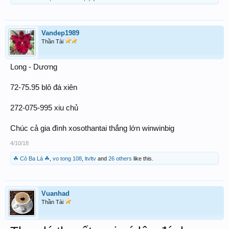
Vandep1989
Thần Tài
Long - Dương
72-75.95 blô đá xiên
272-075-995 xiu chủ
Chúc cả gia đình xosothantai thắng lớn winwinbig
4/10/18
☘ Cỏ Ba Lá ☘
,
vo tong 108
,
ltvltv
and
26 others
like this.
Vuanhad
Thần Tài