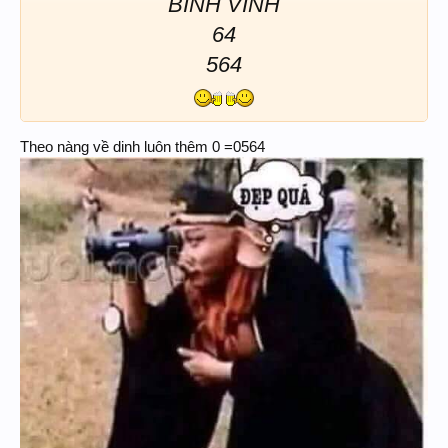
BÌNH VĨNH
64
564
Theo nàng về dinh luôn thêm 0 =0564