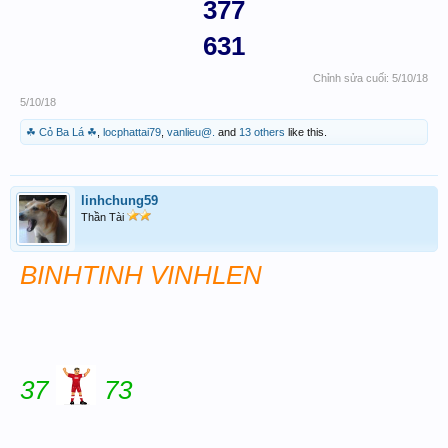
377
631
Chỉnh sửa cuối:
5/10/18
5/10/18
☘ Cỏ Ba Lá ☘
,
locphattai79
,
vanlieu@.
and
13 others
like this.
linhchung59
Thần Tài
BINHTINH VINHLEN
37
73