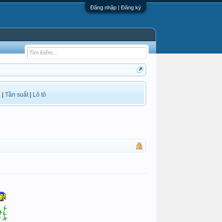
Đăng nhập | Đăng ký
i
|
Tần suất
|
Lô tô