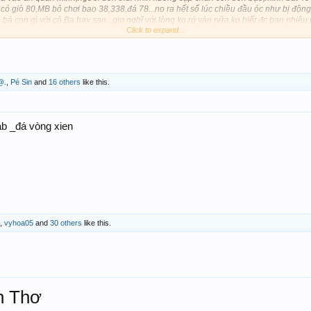
ó giò 80,MB bỏ chơi bao 38,338,đá 78...no ra hết số lúc chiều đầu óc như bị động 
bà con gì với cô Ba hay sao...giơ nghĩ với lòng ko rớ vào nữa ko biết đc bao nhiê
Click to expand...
lòng,cả nhà đừng gạch đá e nha.
sang năm mới gặp nhiều niềm vui trong cuộc sống.
.
@.
,
Pé Sin
and
16 others
like this.
b _đá vòng xien
,
vyhoa05
and
30 others
like this.
n Thơ