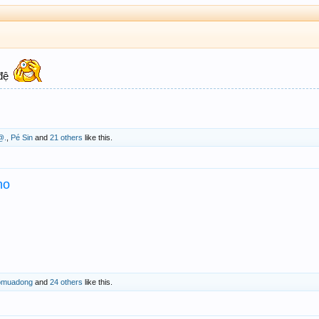
đệ
@.
,
Pé Sin
and
21 others
like this.
ho
eomuadong
and
24 others
like this.