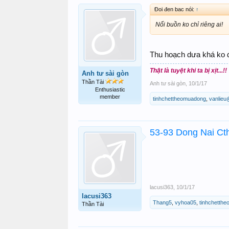
Đoi đen bac nói:
↑
Nổi buồn ko chỉ riêng ai!
Thu hoạch dưa khá ko 
Thật là tuyệt khi ta bị xịt...!!
Anh tư sài gòn
Thần Tài
Anh tư sài gòn
,
10/1/17
Enthusiastic
member
tinhchettheomuadong
,
vanlieu
53-93 Dong Nai Ct
lacusi363
,
10/1/17
lacusi363
Thang5
,
vyhoa05
,
tinhchetth
Thần Tài