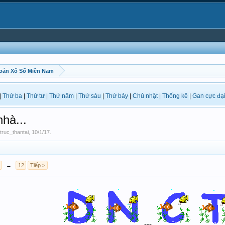
oán Xổ Số Miền Nam
|
Thứ ba
|
Thứ tư
|
Thứ năm
|
Thứ sáu
|
Thứ bảy
|
Chủ nhật
|
Thống kê
|
Gan cực đạ
hà...
truc_thantai
,
10/1/17
.
→
12
Tiếp >
---