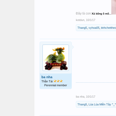
Đây là con
Xà bông ô mô...
ketdun
,
10/1/17
Thang5
,
vyhoa05
,
tinhchetth
ba nha
Thần Tài
Perennial member
ba nha
,
10/1/17
Thang5
,
Lúa Lúa Miền Tây ^_^