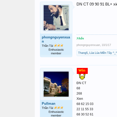
DN CT 09 90 91 BL+ xie
phongnguyenxua
Nhẫn
n
phongnguyenxuan
,
10/1/17
Thần Tài
Enthusiastic
Thang5
,
Lúa Lúa Miền Tây ^_^
member
ĐN CT
68
268
Xien
Pullman
68 62 15 03
Thần Tài
22 11 55 33
Enthusiastic
68 30 52 61
member