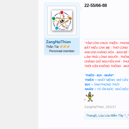
22-55/66-88
ZangHaiThien
"TÂM CÒN CHƯA THIỆN - PHON
Thần Tài
BẤT HIẾU CHA MẸ - THỜ CÚNG 
Perennial member
ANH EM CHẲNG HÒA - BẠN BÈ 
LÀM TRÁI LÒNG NGƯỜI - THÔN
CHẲNG GIỮ NGUYÊN KHÍ - THU
THỜI VẬN KHÔNG THÔNG - MƯU
"
THIÊN - ĐỊA - NHÂN":
'
THIÊN
' = NHẤT MỆNH, NHÌ VẬN
'
ĐỊA
' = TAM PHONG THỦY
'
NHÂN
' = TỨ ÂM ĐỨC, NGŨ ĐỘ
!
ZangHaiThien
,
10/1/17
Thang5
,
Lúa Lúa Miền Tây ^_^