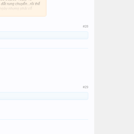
đất rung chuyển...rôi thế
u ngày nhưng phải cố
#28
#29