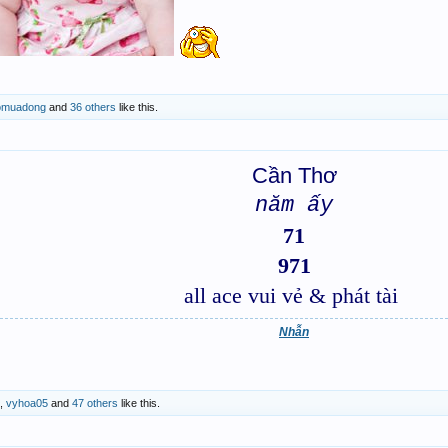
eomuadong
and
36 others
like this.
Cần Thơ
năm ấy
71
971
all ace vui vẻ & phát tài
Nhẫn
,
vyhoa05
and
47 others
like this.