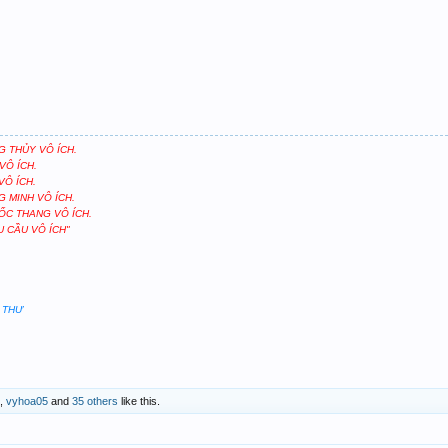
G THỦY VÔ ÍCH.
VÔ ÍCH.
VÔ ÍCH.
G MINH VÔ ÍCH.
ỐC THANG VÔ ÍCH.
 CẦU VÔ ÍCH"
C THƯ
,
vyhoa05
and
35 others
like this.