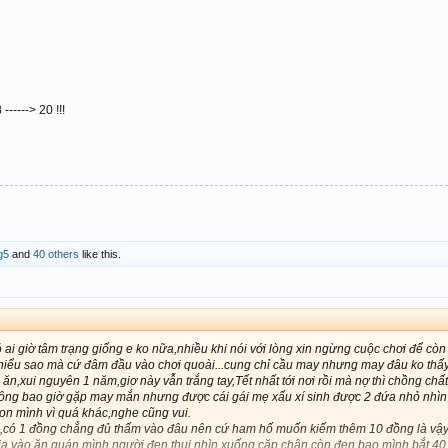
-----> 20 !!!
g5
and
40 others
like this.
ai giờ tâm trạng giống e ko nữa,nhiều khi nói với lòng xin ngừng cuộc chơi để còn
 hiểu sao mà cứ đâm đầu vào chơi quoài...cung chỉ cầu may nhưng may đâu ko thấ
n,xui nguyên 1 năm,giơ này vẫn trắng tay,Tết nhất tới nơi rồi mà nợ thì chồng chất.
hông bao giờ gặp may mắn nhưng được cái gái mẹ xấu xí sinh được 2 đứa nhỏ nhìn
con mình vì quá khác,nghe cũng vui.
,có 1 đồng chẳng đủ thấm vào đâu nên cứ ham hố muốn kiếm thêm 10 đồng là vậy
ia vào ăn quán mình,người đen thui nhìn xuống cặp chân còn đen bạo,mình bắt 40