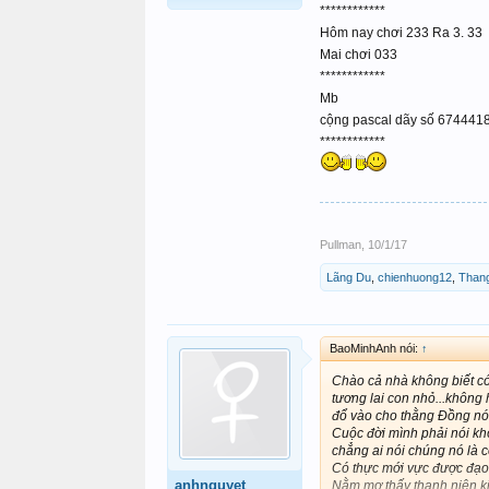
************
Hôm nay chơi 233 Ra 3. 33
Mai chơi 033
************
Mb
cộng pascal dãy số 6744418 -
************
Pullman
,
10/1/17
Lãng Du
,
chienhuong12
,
Than
BaoMinhAnh nói:
↑
Chào cả nhà không biết có 
tương lai con nhỏ...không
đổ vào cho thằng Đồng nó ă
Cuộc đời mình phải nói k
chẳng ai nói chúng nó là 
Có thực mới vực được đạo
anhnguyet
Nằm mơ thấy thanh niên k