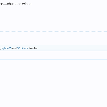
n....chuc ace win to
,
vyhoa05
and
33 others
like this.