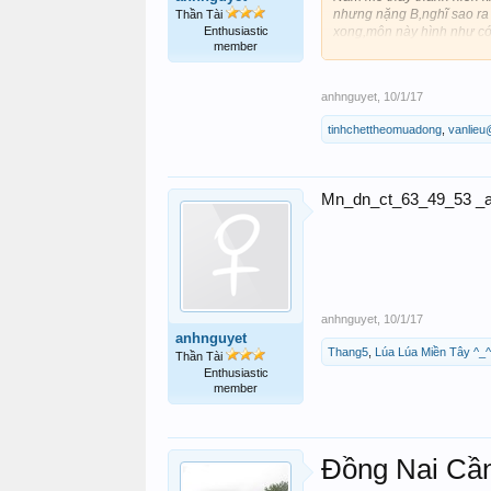
nhưng nặng B,nghĩ sao ra c
Thần Tài
Enthusiastic
xong,môn này hình như có 
member
thôi.Tâm sự chút cho nhẹ 
Chúc toàn thể anh chị em 
Còn riêng e thì rụng nụ rồi
anhnguyet
,
10/1/17
tinhchettheomuadong
,
vanlieu
Mn_dn_ct_63_49_53 _a
anhnguyet
,
10/1/17
anhnguyet
Thang5
,
Lúa Lúa Miền Tây ^_^
Thần Tài
Enthusiastic
member
Đồng Nai Cầ