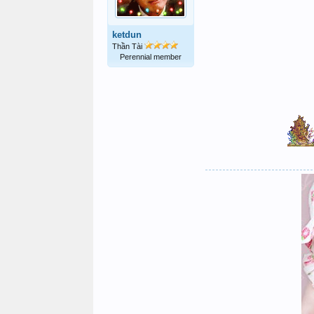
ketdun
Thần Tài
Perennial member