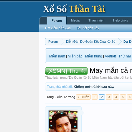
Media
Thành viên
Help Links
Forum
Tìm kiếm diễn đàn
Bài viết gần đây
Forum
Diễn Đàn Dự Đoán Kết Quả Xổ Số
Dự Đ
Miền nam
|
Miền bắc
|
Miền trung
|
Vietlott
|
Thứ hai
May mắn cả n
{XSMN} Thứ 4:
Thảo luận trong '
Dự Đoán Xổ Số Miền Nam
' bắt đầu bởi
kenk
Trạng thái chủ đề:
Không mở trả lời sau này.
Trang 2 của 12 trang
< Trước
1
2
3
4
5
6