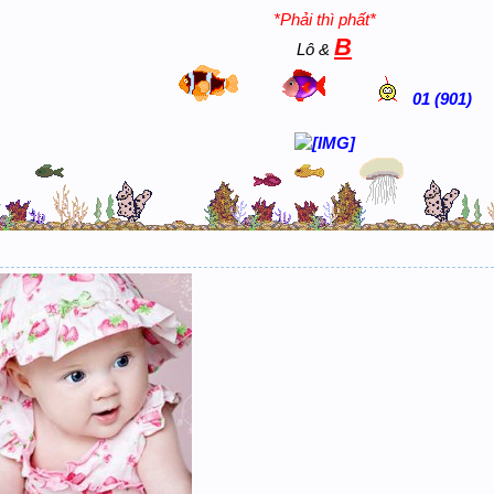
*Phải thì phất*
B
Lô &
01 (901)