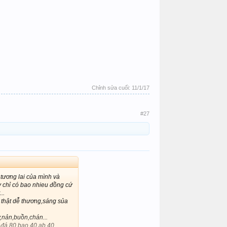
Chỉnh sửa cuối:
11/1/17
#27
 tương lai của mình và
y chỉ có bao nhieu đồng cứ
..
 thật dễ thương,sáng sủa
,nản,buồn,chán...
 đá 80,bao 40,ab 40