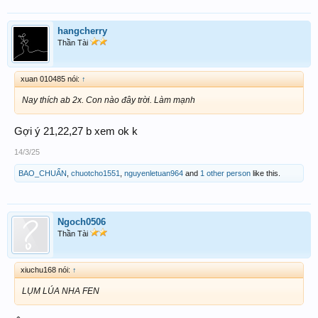
bao 500 n
hangcherry
Thần Tài
2 đài tao lạy mày
xuan 010485 nói:
↑
Nay thích ab 2x. Con nào đây trời. Làm mạnh
Gợi ý 21,22,27 b xem ok k
14/3/25
BAO_CHUẨN
,
chuotcho1551
,
nguyenletuan964
and
1 other person
like this.
Ngoch0506
Thần Tài
xiuchu168 nói:
↑
LỤM LÚA NHA FEN