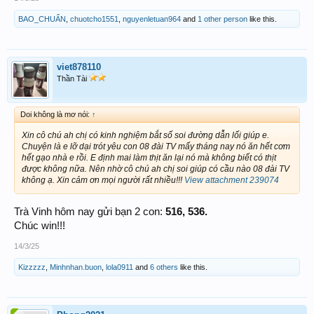
BAO_CHUẨN
,
chuotcho1551
,
nguyenletuan964
and
1 other person
like this.
viet878110
Thần Tài
Doi không là mơ nói:
↑
Xin cô chú ah chị có kinh nghiệm bắt số soi đường dẫn lối giúp e.
Chuyện là e lỡ dại trót yêu con 08 đài TV mấy tháng nay nó ăn hết cơm
hết gạo nhà e rồi. E định mai làm thịt ăn lại nó mà không biết có thịt
được không nữa. Nên nhờ cô chú ah chị soi giúp có cầu nào 08 đài TV
không ạ. Xin cảm ơn mọi người rất nhiều!!!
View attachment 239074
Trà Vinh hôm nay gửi bạn 2 con:
516, 536.
Chúc win!!!
14/3/25
Kizzzzz
,
Minhnhan.buon
,
lola0911
and
6 others
like this.