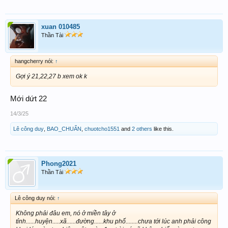
xuan 010485
Thần Tài
hangcherry nói:
↑
Gợi ý 21,22,27 b xem ok k
Mới dứt 22
14/3/25
Lê công duy
,
BAO_CHUẨN
,
chuotcho1551
and
2 others
like this.
Phong2021
Thần Tài
Lê công duy nói:
↑
Không phải đâu em, nó ở miền tây ở
tỉnh......huyện.....xã......đường......khu phố........chưa tới lúc anh phải công