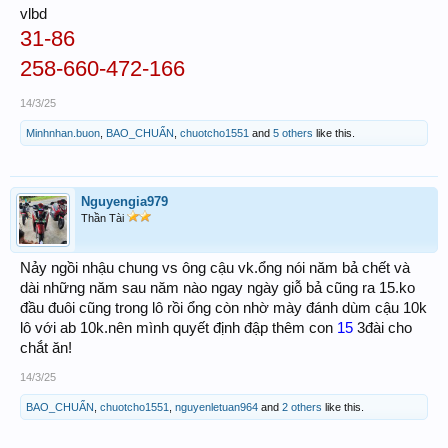
vlbd
31-86
258-660-472-166
14/3/25
Minhnhan.buon
,
BAO_CHUẨN
,
chuotcho1551
and
5 others
like this.
Nguyengia979
Thần Tài
Nảy ngồi nhậu chung vs ông cậu vk.ổng nói năm bả chết và
dài những năm sau năm nào ngay ngày giỗ bả cũng ra 15.ko
đầu đuôi cũng trong lô rồi ổng còn nhờ mày đánh dùm cậu 10k
lô với ab 10k.nên mình quyết định đập thêm con
15
3đài cho
chắt ăn!
14/3/25
BAO_CHUẨN
,
chuotcho1551
,
nguyenletuan964
and
2 others
like this.