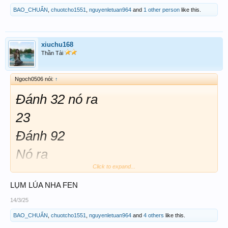
BAO_CHUẨN
,
chuotcho1551
,
nguyenletuan964
and
1 other person
like this.
xiuchu168
Thần Tài
Ngoch0506 nói:
↑
Đánh 32 nó ra
23
Đánh 92
Nó ra
Click to expand...
29 ra như vậy là tao
LỤM LÚA NHA FEN
Mau giàu
14/3/25
Và mau già lắm nha mài
BAO_CHUẨN
,
chuotcho1551
,
nguyenletuan964
and
4 others
like this.
32 62 đa 50n