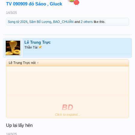
TV 090909 đó Sáoo , Gluck
14/3/25
Song tử 2024
,
Sâm Bổ Lượng
,
BAO_CHUẨN
and
2 others
like this.
Lê Trung Trực
Thần Tài
Lê Trung Trực nói:
↑
BD
Click to expand...
32 bl mạnh, lót 23bl
Up lại lấy hên
14/3/25