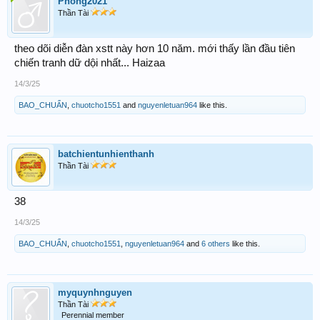
Phong2021
Thần Tài
theo dõi diễn đàn xstt này hơn 10 năm. mới thấy lần đầu tiên
chiến tranh dữ dội nhất... Haizaa
14/3/25
BAO_CHUẨN
,
chuotcho1551
and
nguyenletuan964
like this.
batchientunhienthanh
Thần Tài
38
14/3/25
BAO_CHUẨN
,
chuotcho1551
,
nguyenletuan964
and
6 others
like this.
myquynhnguyen
Thần Tài
Perennial member