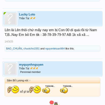
Lucky Loto
Thần Tài
Lên là Lên thôi chứ mấy nay em bị Con 00 dí quá rồi từ Nam
T,B..Nay Em bỏ Em tik : 38-78-39-79-97 AB 1k xã xã ...
14/3/25
BAO_CHUẨN
,
chuotcho1551
and
nguyenletuan964
like this.
myquynhnguyen
Thần Tài
Perennial member
Sâm Bổ Lượng nói:
↑
số gì ta