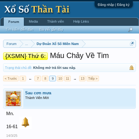
Đăng nhập | Đăng ký
Media
Thành viên
Help Links
Forum
Tìm kiếm diễn đàn
Bài viết gần đây
Forum
...
Dự Đoán Xổ Số Miền Nam
Máu Chảy Về Tim
{XSMN} Thứ 6:
Trạng thái chủ đề:
Không mở trả lời sau này.
< Trước
1
←
7
8
9
10
11
→
13
Tiếp >
Sau cơn mưa
Thành Viên Mới
Mn.
16-61
14/3/25