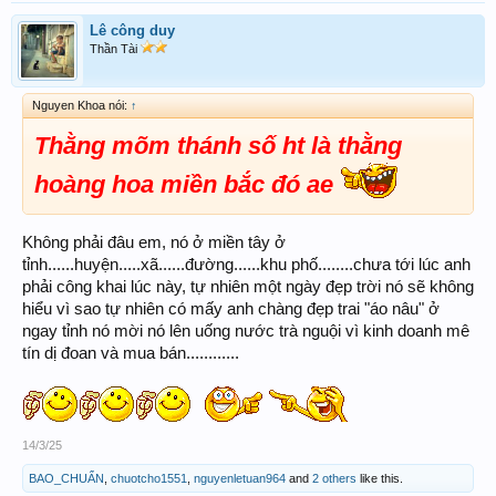
Lê công duy
Thần Tài
Nguyen Khoa nói:
↑
Thằng mõm thánh số ht là thằng
hoàng hoa miền bắc đó ae
Không phải đâu em, nó ở miền tây ở
tỉnh......huyện.....xã......đường......khu phố........chưa tới lúc anh
phải công khai lúc này, tự nhiên một ngày đẹp trời nó sẽ không
hiểu vì sao tự nhiên có mấy anh chàng đẹp trai "áo nâu" ở
ngay tỉnh nó mời nó lên uống nước trà nguội vì kinh doanh mê
tín dị đoan và mua bán............
14/3/25
BAO_CHUẨN
,
chuotcho1551
,
nguyenletuan964
and
2 others
like this.