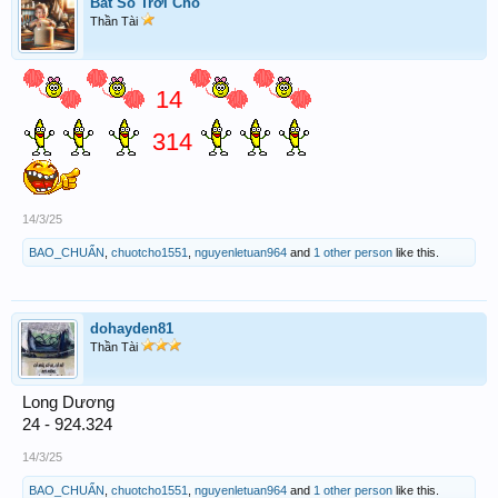
Bắt Số Trời Cho
Thần Tài
14
314
14/3/25
BAO_CHUẨN
,
chuotcho1551
,
nguyenletuan964
and
1 other person
like this.
dohayden81
Thần Tài
Long Dương
24 - 924.324
14/3/25
BAO_CHUẨN
,
chuotcho1551
,
nguyenletuan964
and
1 other person
like this.