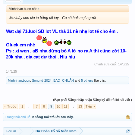
Minhnhan.buon nói:
↑
Mơ thấy con ciu to bằng cổ tay....Có số hok mọi người
Wat đại 71đuoi SB lot VL thả 31 nè nhẹ lot té cho êm .
Gluck em nhé
Ps : xí wen , aB nha đừng bỏ A lở no ra A thi cũng zớt 10-
20k nha , gia cat dự thoi . Hiu hiu
Chỉnh sửa cuối:
14/3/25
14/3/25
Minhnhan.buon
,
Song tử 2024
,
BAO_CHUẨN
and
5 others
like this.
(Bạn phải Đăng nhập hoặc Đăng ký để trả lời bài viết.)
< Trước
1
←
7
8
9
10
11
→
13
Tiếp >
Trạng thái chủ đề:
Không mở trả lời sau này.
Forum
...
Dự Đoán Xổ Số Miền Nam