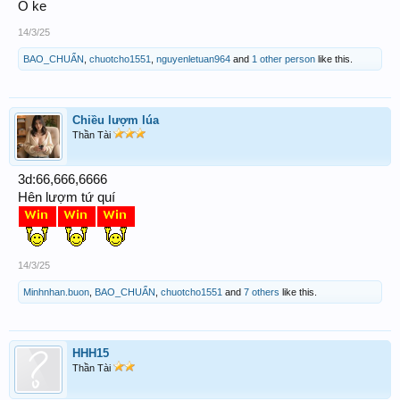
Ô ke
14/3/25
BAO_CHUẨN
,
chuotcho1551
,
nguyenletuan964
and
1 other person
like this.
Chiều lượm lúa
Thần Tài
3d:66,666,6666
Hên lượm tứ quí
14/3/25
Minhnhan.buon
,
BAO_CHUẨN
,
chuotcho1551
and
7 others
like this.
HHH15
Thần Tài