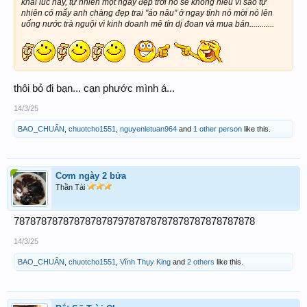
khai lúc này, tự nhiên một ngày đẹp trời nó sẽ không hiểu vì sao tự
nhiên có mấy anh chàng đẹp trai "áo nâu" ở ngay tỉnh nó mời nó lên
uống nước trà nguội vì kinh doanh mê tín dị đoan và mua bán............
thôi bỏ đi bạn... cạn phước mình á...
14/3/25
BAO_CHUẨN
,
chuotcho1551
,
nguyenletuan964
and
1 other person
like this.
Cơm ngày 2 bửa
Thần Tài
78787878787878787879787878787878787878787878
14/3/25
BAO_CHUẨN
,
chuotcho1551
,
Vĩnh Thụy King
and
2 others
like this.