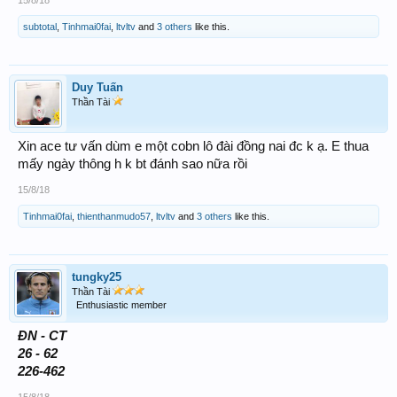
subtotal
,
Tinhmai0fai
,
ltvltv
and
3 others
like this.
Duy Tuấn
Thần Tài
Xin ace tư vấn dùm e một cobn lô đài đồng nai đc k ạ. E thua
mấy ngày thông h k bt đánh sao nữa rồi
15/8/18
Tinhmai0fai
,
thienthanmudo57
,
ltvltv
and
3 others
like this.
tungky25
Thần Tài
Enthusiastic member
ĐN - CT
26 - 62
226-462
15/8/18