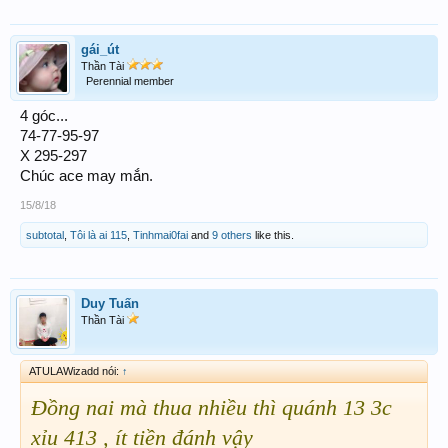
gái_út
Thần Tài
Perennial member
4 góc...
74-77-95-97
X 295-297
Chúc ace may mắn.
15/8/18
subtotal
,
Tôi là ai 115
,
Tinhmai0fai
and
9 others
like this.
Duy Tuấn
Thần Tài
ATULAWizadd nói:
↑
Đồng nai mà thua nhiều thì quánh 13 3c
xỉu 413 , ít tiền đánh vậy