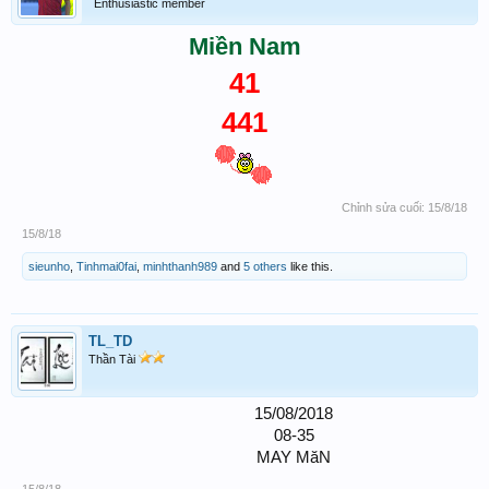
Enthusiastic member
Miền Nam
41
441
Chỉnh sửa cuối:
15/8/18
15/8/18
sieunho
,
Tinhmai0fai
,
minhthanh989
and
5 others
like this.
TL_TD
Thần Tài
15/08/2018
08-35
MAY MăN​
15/8/18