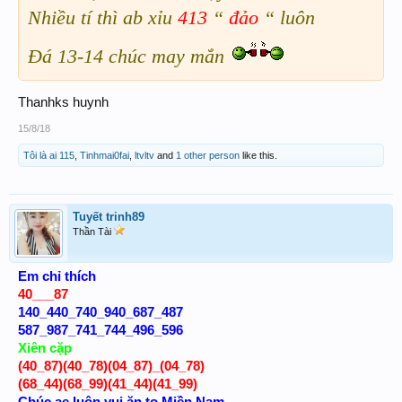
Nhiều tí thì ab xỉu
413
“
đảo
“ luôn
Đá 13-14 chúc may mắn
Thanhks huynh
15/8/18
Tôi là ai 115
,
Tinhmai0fai
,
ltvltv
and
1 other person
like this.
Tuyết trinh89
Thần Tài
Em chỉ thích
40___87
140_440_740_940_687_487
587_987_741_744_496_596
Xiên cặp
(40_87)(40_78)(04_87)_(04_78)
(68_44)(68_99)(41_44)(41_99)