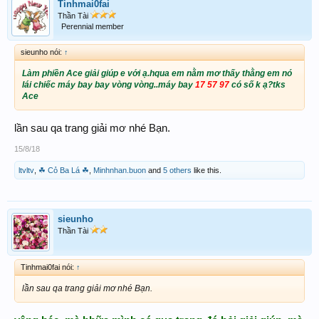
Tinhmai0fai
Thần Tài
Perennial member
sieunho nói:
↑
Làm phiền Ace giải giúp e với ạ.hqua em nằm mơ thấy thằng em nó
lái chiếc máy bay bay vòng vòng..máy bay
17 57 97
có số k ạ?tks
Ace
lần sau qa trang giải mơ nhé Bạn.
15/8/18
ltvltv
,
☘ Cỏ Ba Lá ☘
,
Minhnhan.buon
and
5 others
like this.
sieunho
Thần Tài
Tinhmai0fai nói:
↑
lần sau qa trang giải mơ nhé Bạn.