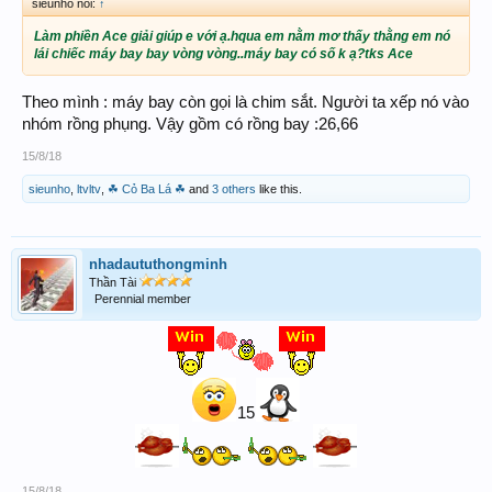
sieunho nói:
↑
Làm phiền Ace giải giúp e với ạ.hqua em nằm mơ thấy thằng em nó
lái chiếc máy bay bay vòng vòng..máy bay có số k ạ?tks Ace
Theo mình : máy bay còn gọi là chim sắt. Người ta xếp nó vào
nhóm rồng phụng. Vậy gồm có rồng bay :26,66
15/8/18
sieunho
,
ltvltv
,
☘ Cỏ Ba Lá ☘
and
3 others
like this.
nhadaututhongminh
Thần Tài
Perennial member
15
15/8/18