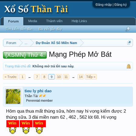
Đăng nhập | Đăng ký
Media
Thành viên
Help Links
Forum
Tìm kiếm diễn đàn
Bài viết gần đây
Forum
...
Dự Đoán Xổ Số Miền Nam
Mạng Phép Mở Bát
{XSMN} Thứ 4:
Trạng thái chủ đề:
Không mở trả lời sau này.
< Trước
1
←
7
8
9
10
11
→
14
Tiếp >
tieu ly phi dao
Thần Tài
Perennial member
Hôm qua thua mất thùng sữa, hôm nay hi vọng kiếm được 2
thùng sữa. 3 đài miền nam 62 , 462 , 562 lót 68. Hi vọng