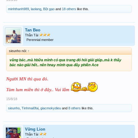
minhthanh989
,
laolang
,
Bột gạo
and
18 others
like this.
Tan Beo
Thần Tài
Perennial member
sieunho nói:
↑
vâng bác..mà hbữa mình có qua trang đó hỏi giải giúp..mà k thấy
bác nào giải hết.. nên hnay mình qua đây phiền Ace
Người MN thì qua đó.
Tùm lum miền thì ở đây.. Vui lắm
15/8/18
sieunho
,
Tinhmai0fai
,
giacmokydieu
and
8 others
like this.
Vững Lion
Thần Tài