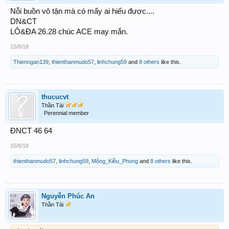
Nỗi buồn vô tận mà có mấy ai hiểu được....
DN&CT
LÔ&ĐA 26.28 chúc ACE may mắn.
15/8/18
Thienngan139
,
thienthanmudo57
,
linhchung59
and
8 others
like this.
thucucvt
Thần Tài
Perennial member
ĐNCT 46 64
15/8/18
thienthanmudo57
,
linhchung59
,
Mộng_Kiều_Phong
and
8 others
like this.
Nguyễn Phúc An
Thần Tài