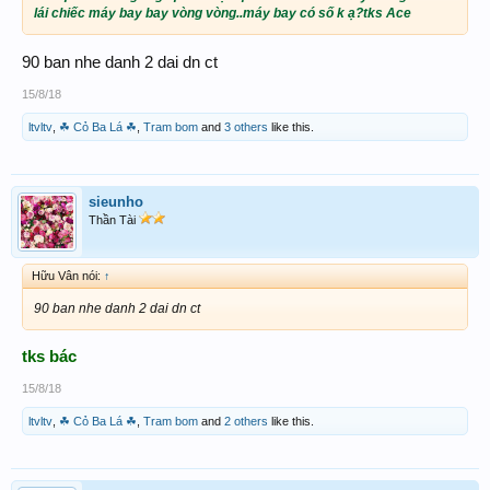
lái chiếc máy bay bay vòng vòng..máy bay có số k ạ?tks Ace
90 ban nhe danh 2 dai dn ct
15/8/18
ltvltv
,
☘ Cỏ Ba Lá ☘
,
Tram bom
and
3 others
like this.
sieunho
Thần Tài
Hữu Vân nói:
↑
90 ban nhe danh 2 dai dn ct
tks bác
15/8/18
ltvltv
,
☘ Cỏ Ba Lá ☘
,
Tram bom
and
2 others
like this.