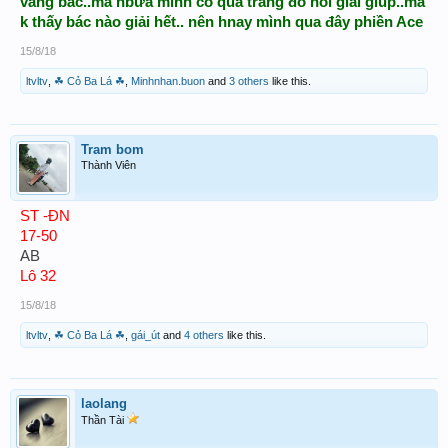
vâng bác..mà hbữa mình có qua trang đó hỏi giải giúp..mà
k thấy bác nào giải hết.. nên hnay mình qua đây phiền Ace
15/8/18
ltvltv
,
☘ Cỏ Ba Lá ☘
,
Minhnhan.buon
and
3 others
like this.
Tram bom
Thành Viên
ST -ĐN
17-50
AB
Lô 32
15/8/18
ltvltv
,
☘ Cỏ Ba Lá ☘
,
gái_út
and
4 others
like this.
laolang
Thần Tài