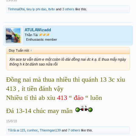
Tinhmai0fai
,
tieu ly phi dao
,
ltvltv
and
3 others
like this.
ATULAWizadd
Thần Tài
Enthusiastic member
Duy Tuấn nói:
↑
Xin ace tư vấn dùm e một cobn lô đài đồng nai đc k ạ. E thua mấy ngày
thông h k bt đánh sao nữa rồi
Đồng nai mà thua nhiều thì quánh 13 3c xỉu
413 , ít tiền đánh vậy
Nhiều tí thì ab xỉu
413
“
đảo
“ luôn
Đá 13-14 chúc may mắn
15/8/18
Tôi là ai 115
,
cunhoc
,
Thienngan139
and
7 others
like this.