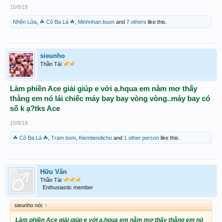
15/8/18
Nhện Lửa
,
☘ Cỏ Ba Lá ☘
,
Minhnhan.buon
and
7 others
like this.
sieunho
Thần Tài
Làm phiền Ace giải giúp e với ạ.hqua em nằm mơ thấy
thằng em nó lái chiếc máy bay bay vòng vòng..máy bay có
số k ạ?tks Ace
15/8/18
☘ Cỏ Ba Lá ☘
,
Tram bom
,
Kiemtiendicho
and
1 other person
like this.
Hữu Vân
Thần Tài
Enthusiastic member
sieunho nói:
↑
Làm phiền Ace giải giúp e với ạ.hqua em nằm mơ thấy thằng em nó