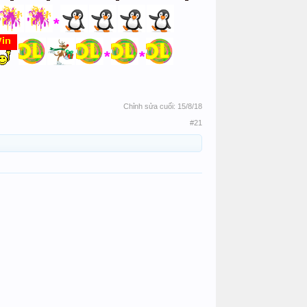
*
*
*
Chỉnh sửa cuối:
15/8/18
#21