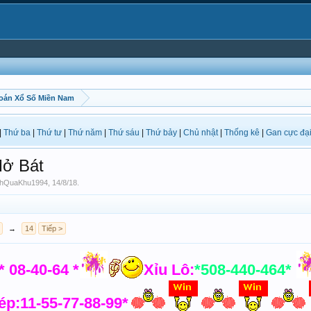
oán Xổ Số Miền Nam
|
Thứ ba
|
Thứ tư
|
Thứ năm
|
Thứ sáu
|
Thứ bảy
|
Chủ nhật
|
Thống kê
|
Gan cực đạ
ở Bát
chQuaKhu1994
,
14/8/18
.
→
14
Tiếp >
* 08-40-64 *
Xỉu Lô:
*508-440-464*
ép:11-55-77-88-99*