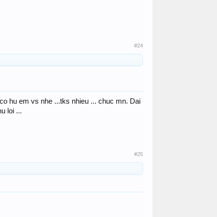
#24
. co hu em vs nhe ...tks nhieu ... chuc mn. Dai
loi ...
#25