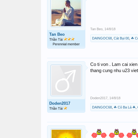
Tan Beo
,
14/8/18
Tan Beo
DAINGOC68
,
Cát Bụi 00
,
☘ C
Thần Tài
Perennial member
Co ti von . Lam cai xien
thang cung nhu u23 viet
Doden2017
,
14/8/18
Doden2017
DAINGOC68
,
☘ Cỏ Ba Lá ☘
,
Thần Tài