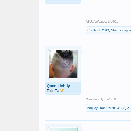
ATULAWizadd
,
14/8/18
Chí thành 2013
,
Nhatminhngu
Quan kinh lý
Thần Tài
Quan kinh lý
,
14/8/18
bequay1100
,
DAINGOC68
,
☘ 