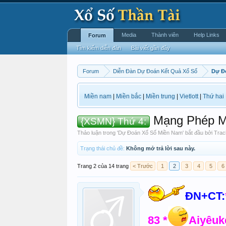
Media
Thành viên
Help Links
Forum
Tìm kiếm diễn đàn
Bài viết gần đây
Forum
Diễn Đàn Dự Đoán Kết Quả Xổ Số
Dự Đ
Miền nam
|
Miền bắc
|
Miền trung
|
Vietlott
|
Thứ hai
Mạng Phép M
{XSMN} Thứ 4:
Thảo luận trong '
Dự Đoán Xổ Số Miền Nam
' bắt đầu bởi
Tra
Trạng thái chủ đề:
Không mở trả lời sau này.
Trang 2 của 14 trang
< Trước
1
2
3
4
5
6
ĐN+CT:
83 *
Aiyêuk