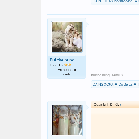
DAINGOC68
,
bachbaolinh
,
☘ 
Bui the hung
Thần Tài
Enthusiastic
member
Bui the hung
,
14/8/18
DAINGOC68
,
☘ Cỏ Ba Lá ☘
,
Quan kinh lý nói:
↑