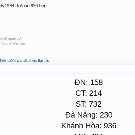
ady1994 dị đoan 994 hen
i sẽ nhân đôi
ồn vơi một nửa!​
Tinhmai0fai
and
16 others
like this.
ĐN: 158
CT: 214
ST: 732
Đà Nẵng: 230
Khánh Hòa: 936