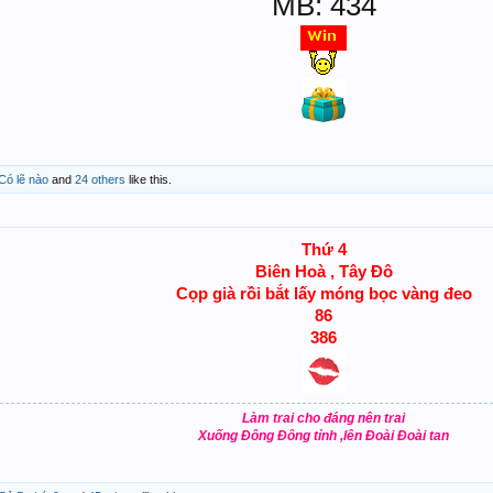
MB: 434
Có lẽ nào
and
24 others
like this.
Thứ 4
Biên Hoà , Tây Đô
Cọp già rồi bắt lấy móng bọc vàng đeo
86
386
Làm trai cho đáng nên trai
Xuống Đông Đông tỉnh ,lên Đoài Đoài tan