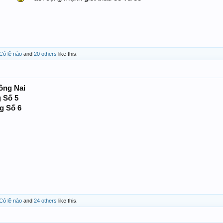
Có lẽ nào
and
20 others
like this.
ồng Nai
 Số 5
g Số 6
Có lẽ nào
and
24 others
like this.