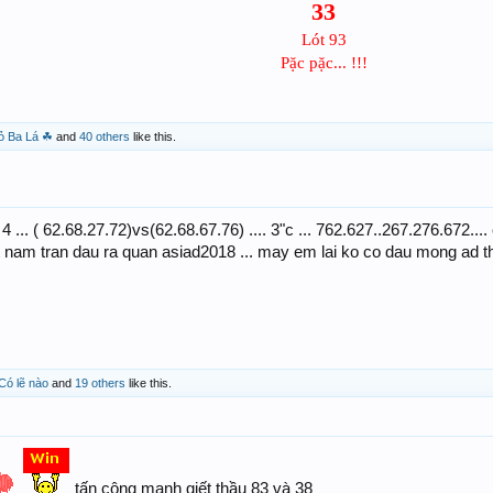
33
Lót 93
Pặc pặc... !!!
ỏ Ba Lá ☘
and
40 others
like this.
 4 ... ( 62.68.27.72)vs(62.68.67.76) .... 3"c ... 762.627..267.276.672...
 nam tran dau ra quan asiad2018 ... may em lai ko co dau mong ad thu 
Có lẽ nào
and
19 others
like this.
tấn cộng mạnh giết thầu 83 và 38