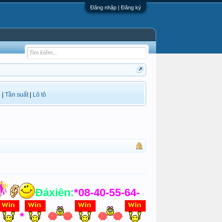
Đăng nhập | Đăng ký
i
|
Tần suất
|
Lô tô
Đáxiên:
*08-40-55-64-
*