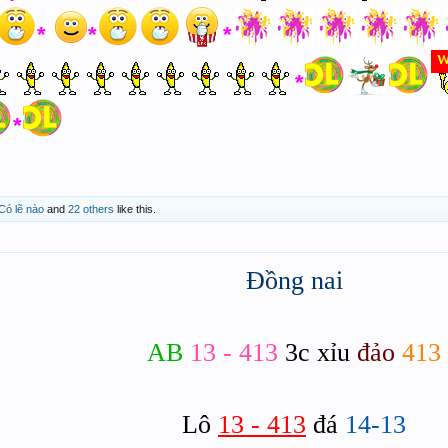
*
*
*
*
*
Có lẽ nào
and
22 others
like this.
Đồng nai
AB
13 - 413
3c xỉu
đảo
413
Lô
13 - 413
đá
14-13