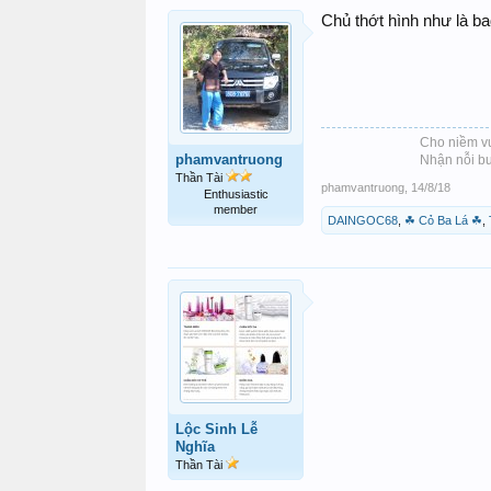
Chủ thớt hình như là b
Cho niềm vu
phamvantruong
Nhận nỗi bu
Thần Tài
phamvantruong
,
14/8/18
Enthusiastic
member
DAINGOC68
,
☘ Cỏ Ba Lá ☘
,
Lộc Sinh Lễ
Nghĩa
Thần Tài