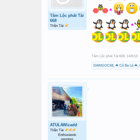
*
Tâm Lộc phát Tài
668
*
Thần Tài
Tâm Lộc phát Tài 668
,
14/8/18
DAINGOC68
,
☘ Cỏ Ba Lá ☘
,
ATULAWizadd
Thần Tài
Enthusiastic
member