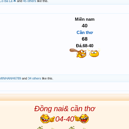
Cỏ Ba Lá ☘
and
45 others
like this.
Miền nam
40
Cần thơ
68
Đá.68-40
MINHANH6789
and
34 others
like this.
Đồng nai& cần thơ
04-40