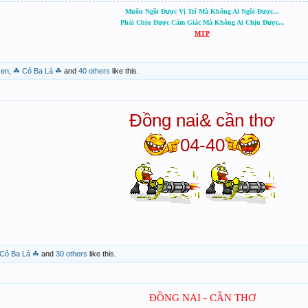
Muốn Ngồi Được Vị Trí Mà Không Ai Ngồi Được...
Phải Chịu Được Cảm Giác Mà Không Ai Chịu Được...
MTP
yen
,
☘ Cỏ Ba Lá ☘
and
40 others
like this.
Đồng nai& cần thơ
04-40
Cỏ Ba Lá ☘
and
30 others
like this.
ĐỒNG NAI - CẦN THƠ