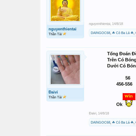
nguyenthientai
,
14/8/18
nguyenthientai
DAINGOC68
,
☘ Cỏ Ba Lá ☘
,
Thần Tài
Tổng Đoán Đ
Trên Có Bóng
Dưới Có Bón
56
456-556
Đaivi
Thần Tài
Ok
Đaivi
,
14/8/18
DAINGOC68
,
☘ Cỏ Ba Lá ☘
,