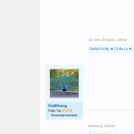
Lộc Sinh Lễ Nghĩa
,
14/8/18
DAINGOC68
,
☘ Cỏ Ba Lá ☘
,
VietKhang
Thần Tài
Perennial member
VietKhang
,
14/8/18