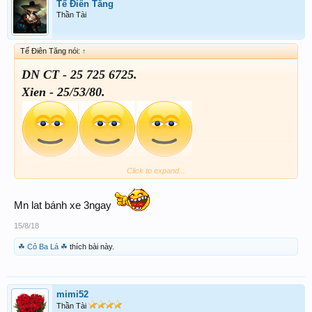
Tế Điên Tăng
Thần Tài
Tế Điên Tăng nói:
↑
DN CT - 25 725 6725.
Xien - 25/53/80.
Click to expand...
Mn lat bánh xe 3ngay
15/8/18
☘ Cỏ Ba Lá ☘
thích bài này.
mimi52
Thần Tài