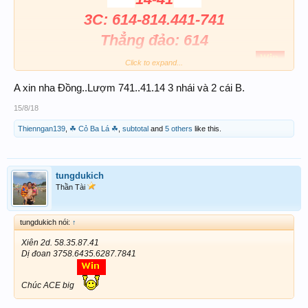
3C: 614-814.441-741
Thẳng đảo: 614
Click to expand...
Chúc ACE XỔ SỐ THẦN TÀI Big
A xin nha Đồng..Lượm 741..41.14 3 nhái và 2 cái B.
15/8/18
Thienngan139
,
☘ Cỏ Ba Lá ☘
,
subtotal
and
5 others
like this.
tungdukich
Thần Tài
tungdukich nói:
↑
Xiên 2d. 58.35.87.41
Dị đoan 3758.6435.6287.7841
Chúc ACE big