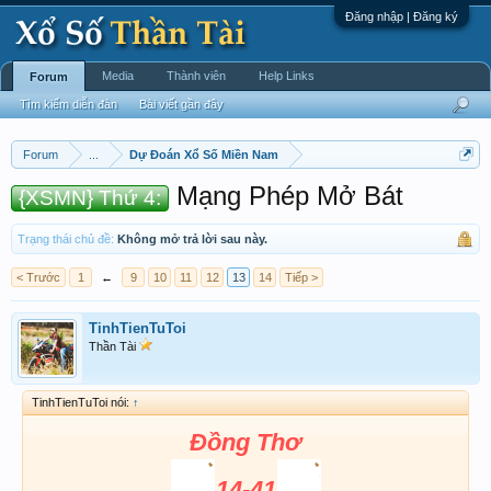
Đăng nhập | Đăng ký
Media
Thành viên
Help Links
Forum
Tìm kiếm diễn đàn
Bài viết gần đây
Forum
...
Dự Đoán Xổ Số Miền Nam
Mạng Phép Mở Bát
{XSMN} Thứ 4:
Trạng thái chủ đề:
Không mở trả lời sau này.
< Trước
1
←
9
10
11
12
13
14
Tiếp >
TinhTienTuToi
Thần Tài
TinhTienTuToi nói:
↑
Đồng Thơ
14-41