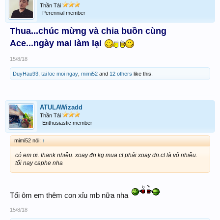
Thần Tài
Perennial member
Thua...chúc mừng và chia buồn cùng
Ace...ngày mai làm lại
15/8/18
DuyHau93
,
tai loc moi ngay
,
mimi52
and
12 others
like this.
ATULAWizadd
Thần Tài
Enthusiastic member
mimi52 nói:
↑
có em ơi. thank nhiều. xoay đn kg mua ct phải xoay dn.ct là vô nhiều.
tối nay caphe nha
Tối ôm em thêm con xỉu mb nữa nha
15/8/18