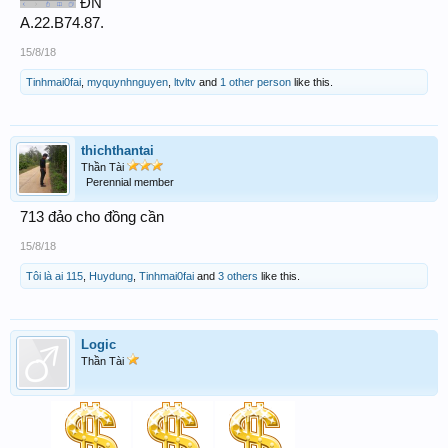
ĐN
A.22.B74.87.
15/8/18
Tinhmai0fai
,
myquynhnguyen
,
ltvltv
and
1 other person
like this.
thichthantai
Thần Tài
Perennial member
713 đảo cho đồng cần
15/8/18
Tôi là ai 115
,
Huydung
,
Tinhmai0fai
and
3 others
like this.
Logic
Thần Tài