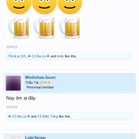
15/8/18
Tôi là ai 115
,
☘ Cỏ Ba Lá ☘
and
ltvltv
like this.
Minhnhan.buon
Thần Tài
Perennial member
Nay ôm ai đây
15/8/18
☘ Cỏ Ba Lá ☘
and
Tế Điên Tăng
like this.
Loto3mien