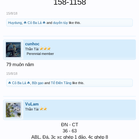
158-1158
15/8/18
Huydung
,
☘ Cỏ Ba Lá ☘
and
duyên tùy
like this.
cunhoc
Thần Tài
Perennial member
79 muôn năm
15/8/18
☘ Cỏ Ba Lá ☘
,
Bột gạo
and
Tế Điên Tăng
like this.
VuLam
Thần Tài
ĐN - CT
36 - 63
ABL, Đá, 3c xc ghép 1 đảo, 4c ghép 8​