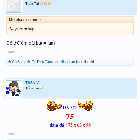
Thần Tài
Minhnhan.buon nói:
↑
Nay ôm ai đây
Có thể ôm cái bát = lụm !
15/8/18
☘ Cỏ Ba Lá ☘
,
Tế Điên Tăng
and
Minhnhan.buon
like this.
Thần Y
Thần Tài
DN CT
75
đấm đá
:
75 x 63 x 98
15/8/18