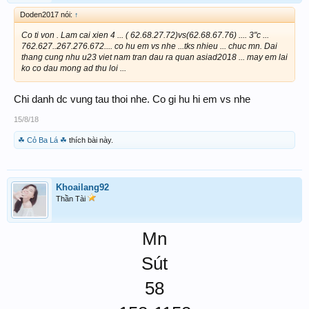
Doden2017 nói:
↑
Co ti von . Lam cai xien 4 ... ( 62.68.27.72)vs(62.68.67.76) .... 3"c ...
762.627..267.276.672.... co hu em vs nhe ...tks nhieu ... chuc mn. Dai
thang cung nhu u23 viet nam tran dau ra quan asiad2018 ... may em lai
ko co dau mong ad thu loi ...
Chi danh dc vung tau thoi nhe. Co gi hu hi em vs nhe
15/8/18
☘ Cỏ Ba Lá ☘
thích bài này.
Khoailang92
Thần Tài
Mn
Sút
58