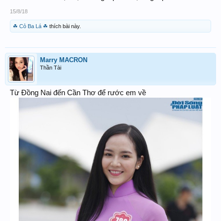
15/8/18
☘ Cỏ Ba Lá ☘
thích bài này.
Marry MACRON
Thần Tài
Từ Đồng Nai đến Cần Thơ để rước em về