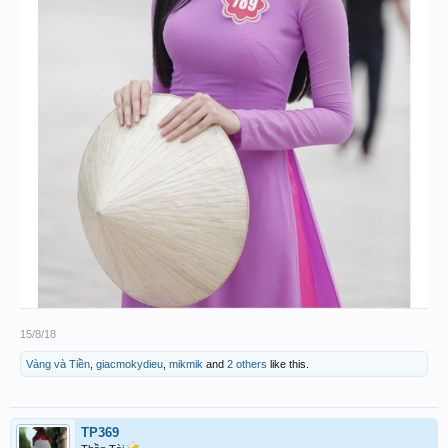
15/8/18
Vàng và Tiền
,
giacmokydieu
,
mikmik
and
2 others
like this.
TP369