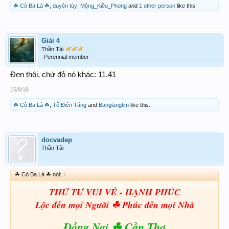
☘ Cỏ Ba Lá ☘
,
duyên tùy
,
Mộng_Kiều_Phong
and
1 other person
like this.
Giải 4
Thần Tài
Perennial member
Đen thôi, chứ đỏ nó khác: 11.41
15/8/18
☘ Cỏ Ba Lá ☘
,
Tế Điên Tăng
and
Banglangtim
like this.
docvadep
Thần Tài
☘ Cỏ Ba Lá ☘ nói:
↑
THỨ TƯ VUI VẺ - HẠNH PHÚC
Lộc đến mọi Người
☘
Phúc đến mọi Nhà
Đồng Nai
☘ Cần Thơ