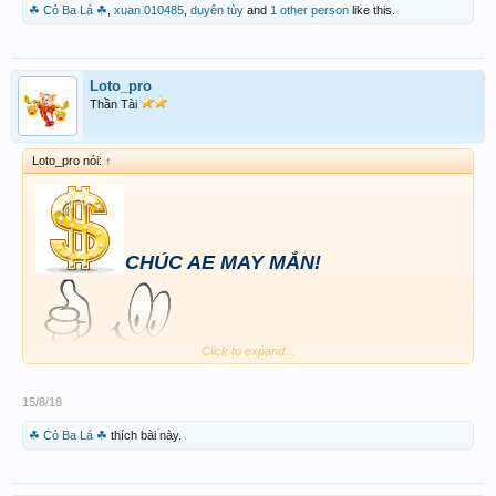
☘ Cỏ Ba Lá ☘
,
xuan 010485
,
duyên tùy
and
1 other person
like this.
Loto_pro
Thần Tài
Loto_pro nói:
↑
CHÚC AE MAY MẮN!
Click to expand...
BTL (
26
)
15/8/18
☘ Cỏ Ba Lá ☘
thích bài này.
XIÊN ĐÁ: (
25_26
) CÓ
!!!!!