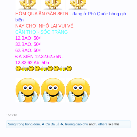
HÔM QUA ĂN GẦN 86TR
- đang ở Phú Quốc hóng gió
biển
NAY CHƠI NHỎ LẠI VUI VẺ
CẦN THƠ - SÓC TRĂNG
12.BAO .50₫
32.BAO. 50₫
62.BAO. 50₫
ĐÁ XIÊN 12.32.62.x5N.
12.32.62.Ab .50n
15/8/18
Song trong bong dem
,
☘ Cỏ Ba Lá ☘
,
truong giao chu
and
5 others
like this.