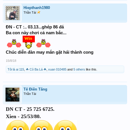
Hiepthanh1980
Thần Tài
ĐN - CT :.. 03.13...ghép 86 đá
Ba con này chơi cả nam bắc...
Chúc diễn đàn may mắn gặt hái thành cong
15/8/18
Tôi là ai 115
,
☘ Cỏ Ba Lá ☘
,
xuan 010485
and
5 others
like this.
Tế Điên Tăng
Thần Tài
DN CT - 25 725 6725.
Xien - 25/53/80.