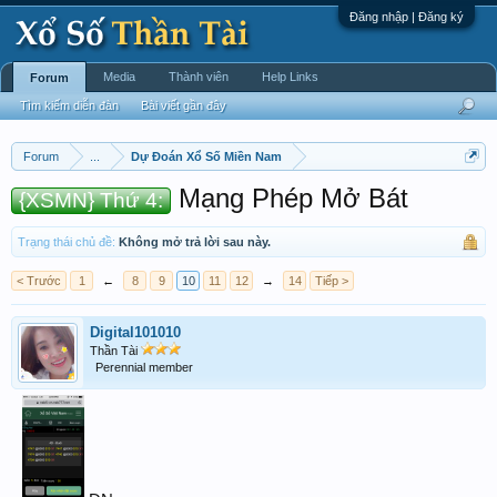
Đăng nhập | Đăng ký
Media
Thành viên
Help Links
Forum
Tìm kiếm diễn đàn
Bài viết gần đây
Forum
...
Dự Đoán Xổ Số Miền Nam
Mạng Phép Mở Bát
{XSMN} Thứ 4:
Trạng thái chủ đề:
Không mở trả lời sau này.
< Trước
1
←
8
9
10
11
12
→
14
Tiếp >
Digital101010
Thần Tài
Perennial member