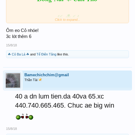
46 ☘ 64
Click to expand...
Ôm eo Cỏ nhóe!
746 ☘ 764
3c lót thêm 6
15/8/18
☘ ☘ ☘
☘ Cỏ Ba Lá ☘
and
Tế Điên Tăng
like this.
Xin gởi lời chúc đến BQT - Admin - Smod và toàn
Bamechichchim@gmail
thể ACE một ngày thứ tư
thật nhiều MAY MẮN và
Thần Tài
thật nhiều LỘC TÀI
40 a dn lum tien.da 40va 65.xc
440.740.665.465. Chuc ae big win
15/8/18