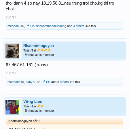
thoi danh 4 so nay 18.19.50.81.neu trung troi cho.kg thi tro
choi.
15/1/17
meocon515
,
Pé Sin
,
tinhchettheomuadong
and
4 others
like this.
Nhatminhnguyen
Thần Tài
Enthusiastic member
67-467-61-161-( xoay)
15/1/17
meocon515
,
babyBIDV
,
Pé Sin
and
8 others
like this.
Vững Lion
Thần Tài
Enthusiastic member
Nhatminhnguyen nói:
↑