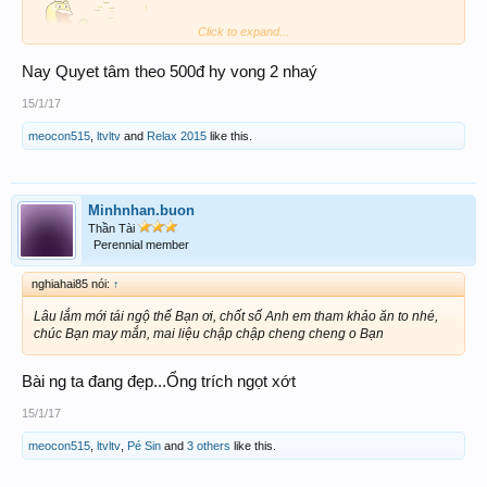
Click to expand...
Nay Quyet tâm theo 500đ hy vong 2 nhaý
15/1/17
meocon515
,
ltvltv
and
Relax 2015
like this.
Minhnhan.buon
Thần Tài
Perennial member
nghiahai85 nói:
↑
Lâu lắm mới tái ngộ thế Bạn ơi, chốt số Anh em tham khảo ăn to nhé,
chúc Bạn may mắn, mai liệu chập chập cheng cheng o Bạn
Bài ng ta đang đẹp...Ổng trích ngọt xớt
15/1/17
meocon515
,
ltvltv
,
Pé Sin
and
3 others
like this.