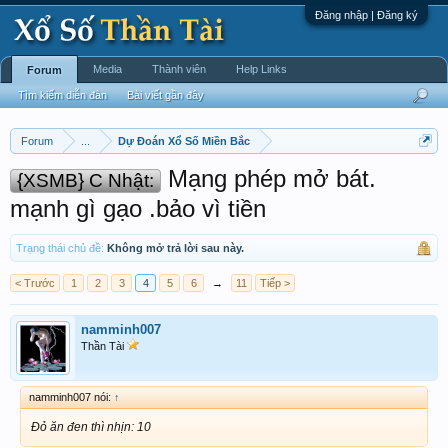
Đăng nhập | Đăng ký
Media
Thành viên
Help Links
Forum
Tìm kiếm diễn đàn
Bài viết gần đây
Forum
...
Dự Đoán Xổ Số Miền Bắc
Mạng phép mở bát.
{XSMB} C Nhật:
mạnh gì gạo .bảo vì tiền
Trạng thái chủ đề:
Không mở trả lời sau này.
< Trước
1
2
3
4
5
6
→
11
Tiếp >
namminh007
Thần Tài
namminh007 nói:
↑
Đỏ ăn đen thì nhịn: 10