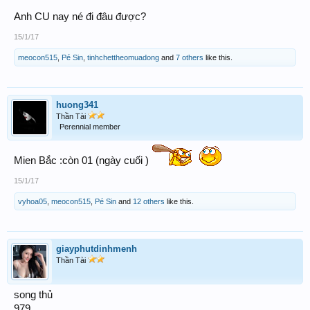
Anh CU nay né đi đâu được?
15/1/17
meocon515
,
Pé Sin
,
tinhchettheomuadong
and
7 others
like this.
huong341
Thần Tài
Perennial member
Mien Bắc :còn 01 (ngày cuối )
15/1/17
vyhoa05
,
meocon515
,
Pé Sin
and
12 others
like this.
giayphutdinhmenh
Thần Tài
song thủ
979