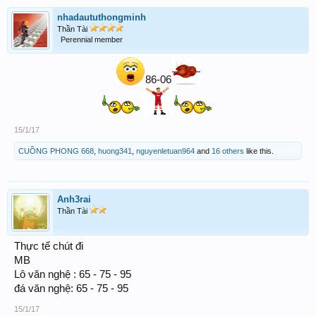
nhadaututhongminh
Thần Tài
Perennial member
86-06
15/1/17
CUỒNG PHONG 668
,
huong341
,
nguyenletuan964
and
16 others
like this.
Anh3rai
Thần Tài
Thực tế chút đi
MB
Lô văn nghệ : 65 - 75 - 95
đá văn nghệ: 65 - 75 - 95
15/1/17