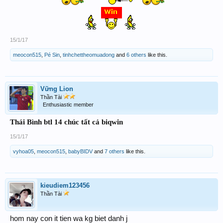
15/1/17
meocon515
,
Pé Sin
,
tinhchettheomuadong
and
6 others
like this.
Vững Lion
Thần Tài
Enthusiastic member
Thái Bình btl 14 chúc tất cả biqwin
15/1/17
vyhoa05
,
meocon515
,
babyBIDV
and
7 others
like this.
kieudiem123456
Thần Tài
hom nay con it tien wa kg biet danh j