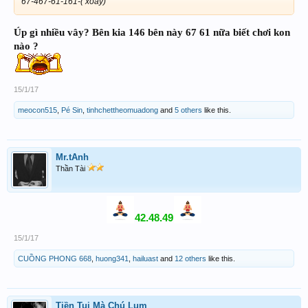
67-467-61-161-( xoay)
Úp gì nhiều vây? Bên kia 146 bên này 67 61 nữa biết chơi kon
nào ?
15/1/17
meocon515
,
Pé Sin
,
tinhchettheomuadong
and
5 others
like this.
Mr.tAnh
Thần Tài
42.48.49
15/1/17
CUỒNG PHONG 668
,
huong341
,
hailuast
and
12 others
like this.
Tiền Tui Mà Chú Lụm