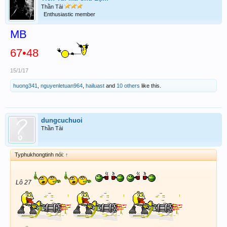
Thần Tài
Enthusiastic member
MB
67•48
15/1/17
huong341
,
nguyenletuan964
,
hailuast
and
10 others
like this.
dungcuchuoi
Thần Tài
Typhukhongtinh nói:
↑
Lô 27