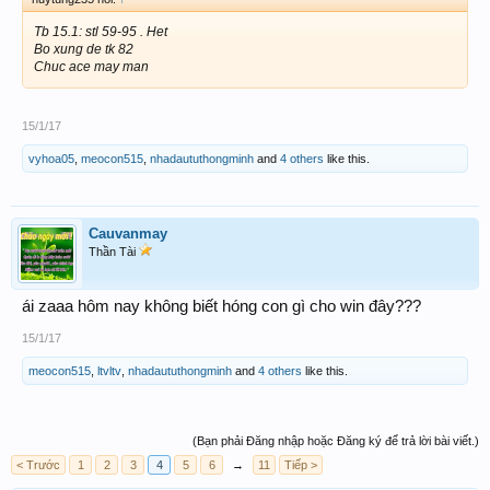
Tb 15.1: stl 59-95 . Het
Bo xung de tk 82
Chuc ace may man
15/1/17
vyhoa05
,
meocon515
,
nhadaututhongminh
and
4 others
like this.
Cauvanmay
Thần Tài
ái zaaa hôm nay không biết hóng con gì cho win đây???
15/1/17
meocon515
,
ltvltv
,
nhadaututhongminh
and
4 others
like this.
(Bạn phải Đăng nhập hoặc Đăng ký để trả lời bài viết.)
< Trước
1
2
3
4
5
6
→
11
Tiếp >