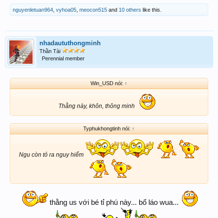
nguyenletuan964
,
vyhoa05
,
meocon515
and
10 others
like this.
nhadaututhongminh
Thần Tài
Perennial member
Win_USD nói:
↑
Thằng này, khôn, thông minh
Typhukhongtinh nói:
↑
Ngu còn tỏ ra nguy hiểm
thằng us với bé tỉ phú này... bố láo wua...