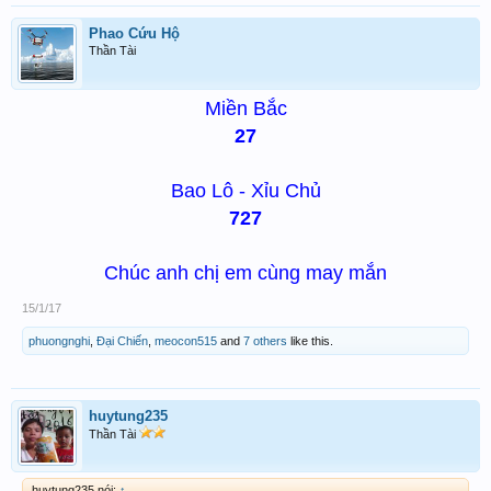
Phao Cứu Hộ
Thần Tài
Miền Bắc
27
Bao Lô - Xỉu Chủ
727
Chúc anh chị em cùng may mắn
15/1/17
phuongnghi
,
Đại Chiến
,
meocon515
and
7 others
like this.
huytung235
Thần Tài
huytung235 nói:
↑