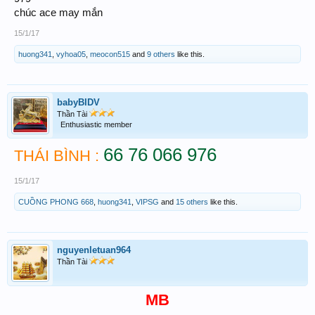
chúc ace may mắn
15/1/17
huong341
,
vyhoa05
,
meocon515
and
9 others
like this.
babyBIDV
Thần Tài
Enthusiastic member
66 76 066 976
THÁI BÌNH :
15/1/17
CUỒNG PHONG 668
,
huong341
,
VIPSG
and
15 others
like this.
nguyenletuan964
Thần Tài
MB