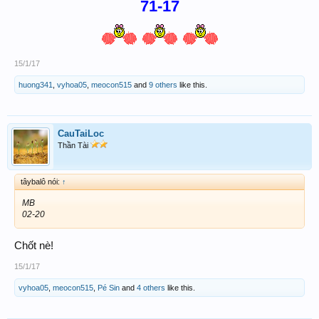
71-17
15/1/17
huong341
,
vyhoa05
,
meocon515
and
9 others
like this.
CauTaiLoc
Thần Tài
tâybalô nói:
↑
MB
02-20
Chốt nè!
15/1/17
vyhoa05
,
meocon515
,
Pé Sin
and
4 others
like this.