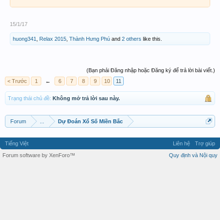
15/1/17
huong341
,
Relax 2015
,
Thành Hưng Phú
and
2 others
like this.
(Bạn phải Đăng nhập hoặc Đăng ký để trả lời bài viết.)
< Trước
1
←
6
7
8
9
10
11
Trạng thái chủ đề:
Không mở trả lời sau này.
Forum
...
Dự Đoán Xổ Số Miền Bắc
Tiếng Việt
Liên hệ
Trợ giúp
Forum software by XenForo™
Quy định và Nội quy