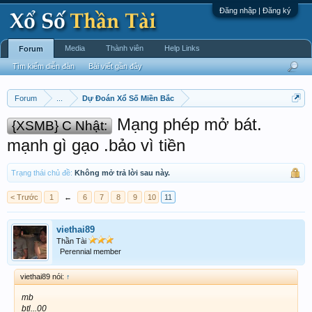
Đăng nhập | Đăng ký
Media
Thành viên
Help Links
Forum
Tìm kiếm diễn đàn
Bài viết gần đây
Forum
...
Dự Đoán Xổ Số Miền Bắc
Mạng phép mở bát.
{XSMB} C Nhật:
mạnh gì gạo .bảo vì tiền
Trạng thái chủ đề:
Không mở trả lời sau này.
< Trước
1
←
6
7
8
9
10
11
viethai89
Thần Tài
Perennial member
viethai89 nói:
↑
mb
btl...00