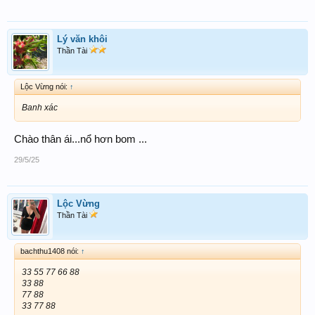
Lý văn khôi
Thần Tài
Lộc Vừng nói:
↑
Banh xác
Chào thân ái...nổ hơn bom ...
29/5/25
Lộc Vừng
Thần Tài
bachthu1408 nói:
↑
33 55 77 66 88
33 88
77 88
33 77 88