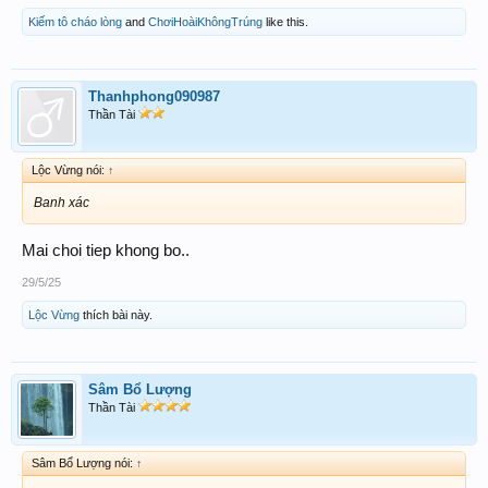
Kiếm tô cháo lòng
and
ChơiHoàiKhôngTrúng
like this.
Thanhphong090987
Thần Tài
Lộc Vừng nói:
↑
Banh xác
Mai choi tiep khong bo..
29/5/25
Lộc Vừng
thích bài này.
Sâm Bổ Lượng
Thần Tài
Sâm Bổ Lượng nói:
↑