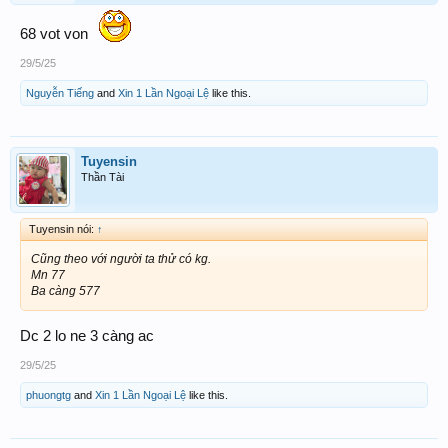
68 vot von
29/5/25
Nguyễn Tiếng
and
Xin 1 Lần Ngoại Lệ
like this.
Tuyensin
Thần Tài
Tuyensin nói:
↑
Cũng theo với người ta thử có kg.
Mn 77
Ba càng 577
Dc 2 lo ne 3 càng ac
29/5/25
phuongtg
and
Xin 1 Lần Ngoại Lệ
like this.