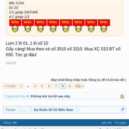
MN 3 DAI
01-10
3 C ghép 5/0/7/4/6
4 C ghép 1/3
Lụm 2 lô 01, 1 lô số 10
Gãy càng! Mua theo vé số 3510 xổ 3310. Mua XC 010 BT xổ
030. Tức gì đâu!
29/5/25
(Bạn phải Đăng nhập hoặc Đăng ký để trả lời bài viết.)
< Trước
1
←
4
5
6
7
8
9
Tiếp >
Trạng thái chủ đề:
Không mở trả lời sau này.
Forum
...
Dự Đoán Xổ Số Miền Nam
Tiếng Việt
Liên hệ
Trợ giúp