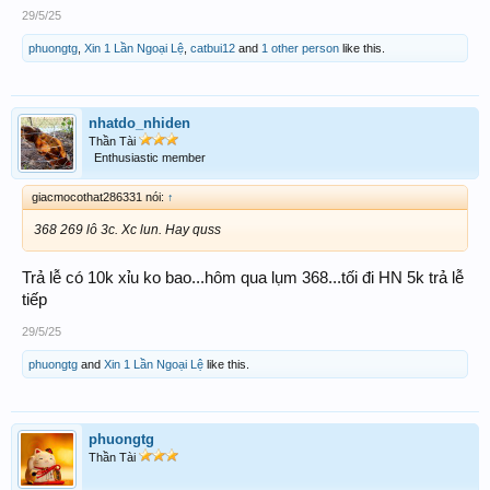
29/5/25
phuongtg
,
Xin 1 Lần Ngoại Lệ
,
catbui12
and
1 other person
like this.
nhatdo_nhiden
Thần Tài
Enthusiastic member
giacmocothat286331 nói:
↑
368 269 lô 3c. Xc lun. Hay quss
Trả lễ có 10k xỉu ko bao...hôm qua lụm 368...tối đi HN 5k trả lễ
tiếp
29/5/25
phuongtg
and
Xin 1 Lần Ngoại Lệ
like this.
phuongtg
Thần Tài