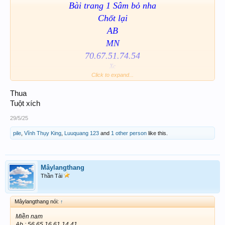
Bài trang 1 Sâm bỏ nha
Chốt lại
AB
MN
70.67.51.74.54
Xc
170.270.967.051.751
Click to expand...
274.054.954
Thua
Tuột xích
29/5/25
pile
,
Vĩnh Thụy King
,
Luuquang 123
and
1 other person
like this.
Nhất khí phá tinh hà
View attachment 241786
Mâylangthang
Thần Tài
Mâylangthang nói:
↑
Miền nam
Ab : 56 65 16 61 14 41