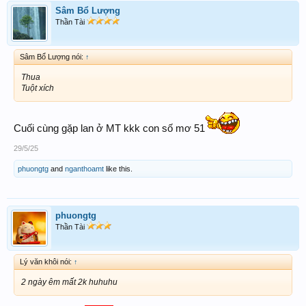
Sâm Bổ Lượng
Thần Tài
Sâm Bổ Lượng nói:
↑
Thua
Tuột xích
Cuối cùng gặp lan ở MT kkk con số mơ 51
29/5/25
phuongtg
and
nganthoamt
like this.
phuongtg
Thần Tài
Lý văn khôi nói:
↑
2 ngày êm mất 2k huhuhu