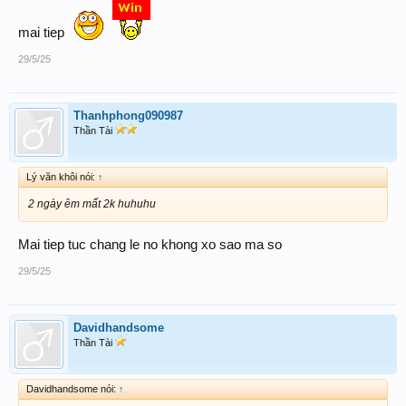
mai tiep
29/5/25
Thanhphong090987
Thần Tài
Lý văn khôi nói:
↑
2 ngày êm mất 2k huhuhu
Mai tiep tuc chang le no khong xo sao ma so
29/5/25
Davidhandsome
Thần Tài
Davidhandsome nói:
↑