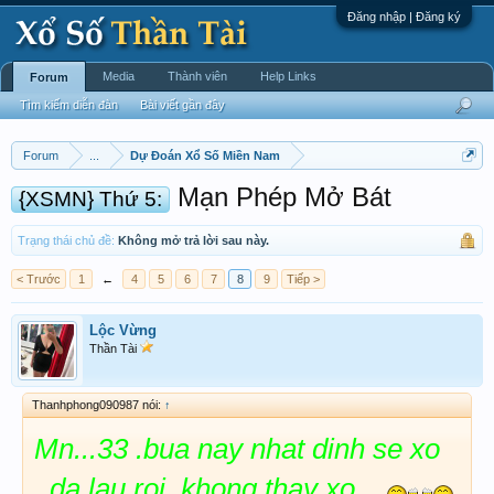
Đăng nhập | Đăng ký
Media
Thành viên
Help Links
Forum
Tìm kiếm diễn đàn
Bài viết gần đây
Forum
...
Dự Đoán Xổ Số Miền Nam
Mạn Phép Mở Bát
{XSMN} Thứ 5:
Trạng thái chủ đề:
Không mở trả lời sau này.
< Trước
1
←
4
5
6
7
8
9
Tiếp >
Lộc Vừng
Thần Tài
Thanhphong090987 nói:
↑
Mn...33 .bua nay nhat dinh se xo
..da lau roi..khong thay xo....