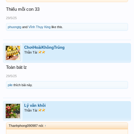
Thiếu mỗi con 33
29/5/25
phuongtg
and
Vĩnh Thụy King
like this.
ChơiHoàiKhôngTrúng
Thần Tài
Toàn bát lz
29/5/25
pile
thích bài này.
Lý văn khôi
Thần Tài
Thanhphong090987 nói:
↑