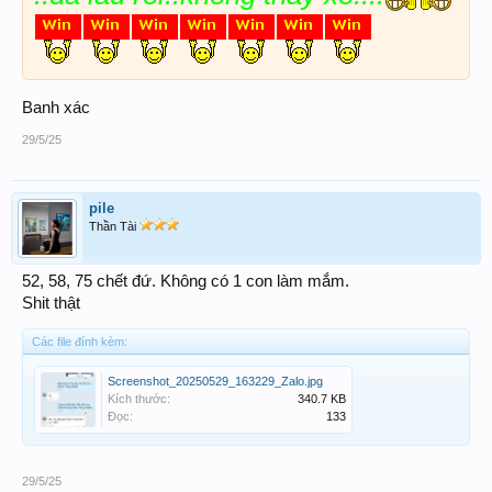
Banh xác
29/5/25
pile
Thần Tài
52, 58, 75 chết đứ. Không có 1 con làm mắm.
Shit thật
Các file đính kèm:
Screenshot_20250529_163229_Zalo.jpg
Kích thước:
340.7 KB
Đọc:
133
29/5/25