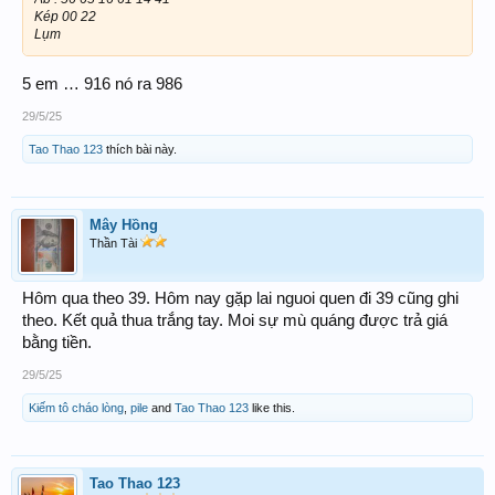
Kép 00 22
Lụm
5 em … 916 nó ra 986
29/5/25
Tao Thao 123
thích bài này.
Mây Hồng
Thần Tài
Hôm qua theo 39. Hôm nay gặp lai nguoi quen đi 39 cũng ghi
theo. Kết quả thua trắng tay. Moi sự mù quáng được trả giá
bằng tiền.
29/5/25
Kiếm tô cháo lòng
,
pile
and
Tao Thao 123
like this.
Tao Thao 123