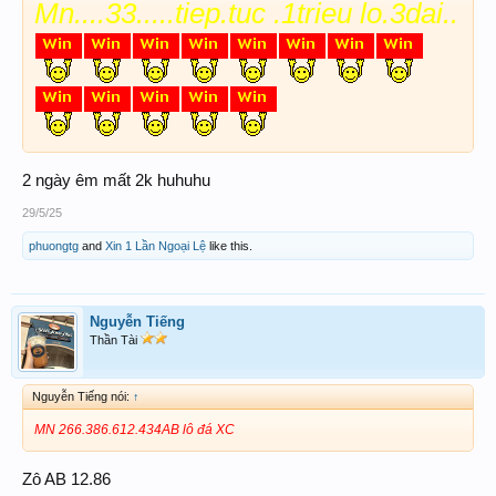
Mn....33.....tiep.tuc .1trieu lo.3dai..
2 ngày êm mất 2k huhuhu
29/5/25
phuongtg
and
Xin 1 Lần Ngoại Lệ
like this.
Nguyễn Tiếng
Thần Tài
Nguyễn Tiếng nói:
↑
MN 266.386.612.434AB lô đá XC
Zô AB 12.86