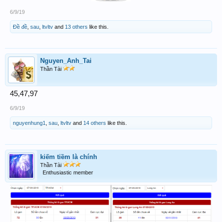
6/9/19
Đề đề
,
sau
,
ltvltv
and
13 others
like this.
Nguyen_Anh_Tai
Thần Tài
45,47,97
6/9/19
nguyenhung1
,
sau
,
ltvltv
and
14 others
like this.
kiếm tiềm là chính
Thần Tài
Enthusiastic member