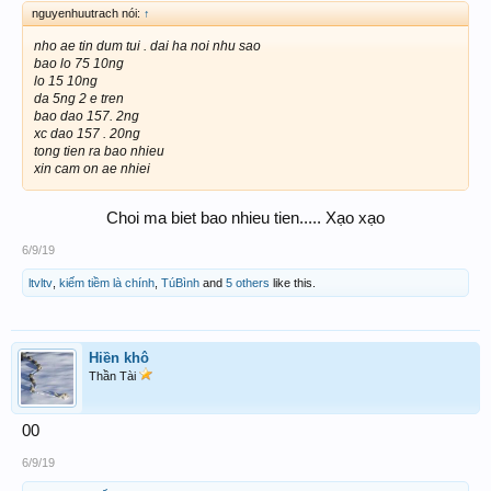
nguyenhuutrach nói:
↑
nho ae tin dum tui . dai ha noi nhu sao
bao lo 75 10ng
lo 15 10ng
da 5ng 2 e tren
bao dao 157. 2ng
xc dao 157 . 20ng
tong tien ra bao nhieu
xin cam on ae nhiei
Choi ma biet bao nhieu tien..... Xạo xạo​
6/9/19
ltvltv
,
kiếm tiềm là chính
,
TúBình
and
5 others
like this.
Hiền khô
Thần Tài
00
6/9/19