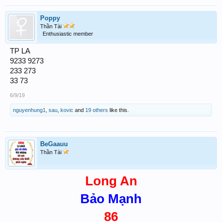
Poppy
Thần Tài
Enthusiastic member
TP LA
9233 9273
233 273
33 73
6/9/19
nguyenhung1
,
sau
,
kovic
and
19 others
like this.
BeGaauu
Thần Tài
Long An
Bảo Mạnh
86