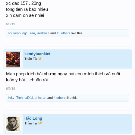
xc dao 157 . 20ng
tong tien ra bao nhieu
xin cam on ae nhiei
6/9/19
nguyenhung1
,
sau
,
Redrose
and
13 others
like this.
kendytuankiet
Thần Tài
Mạn phép trích bài nhưng ngay hai con mình thích và nuôi
luôn y bài....chuẩn rồi
6/9/19
ltvltv
,
Tinhmai0fai
,
chintran
and
4 others
like this.
Hắc Long
Thần Tài