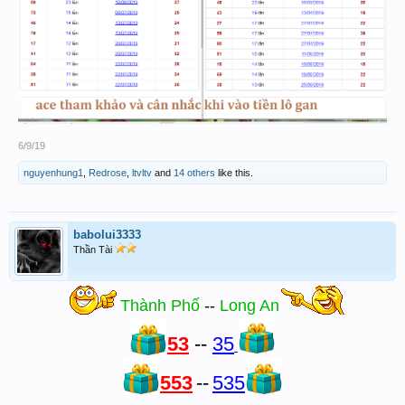
6/9/19
nguyenhung1
,
Redrose
,
ltvltv
and
14 others
like this.
babolui3333
Thần Tài
Thành Phố
--
Long An
53
--
35
553
--
535