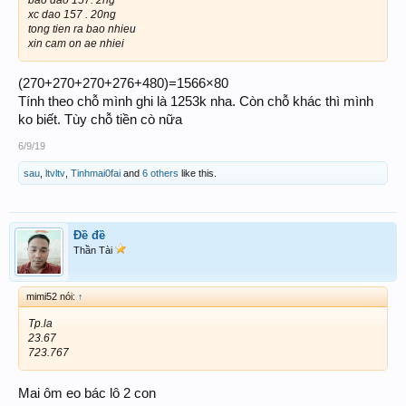
xc dao 157 . 20ng
tong tien ra bao nhieu
xin cam on ae nhiei
(270+270+270+276+480)=1566×80
Tính theo chỗ mình ghi là 1253k nha. Còn chỗ khác thì mình
ko biết. Tùy chỗ tiền cò nữa
6/9/19
sau
,
ltvltv
,
Tinhmai0fai
and
6 others
like this.
Đề đề
Thần Tài
mimi52 nói:
↑
Tp.la
23.67
723.767
Mai ôm eo bác lô 2 con