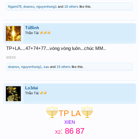
Ngami78
,
doanso
,
nguyenhung1
and
18 others
like this.
TúBình
Thần Tài
TP+LA....47+74+77...vòng vòng luôn...chúc MM..
6/9/19
doanso
,
nguyenhung1
,
sau
and
19 others
like this.
Lo3dai
Thần Tài
TP LA
XIEN
:
86 87
X2