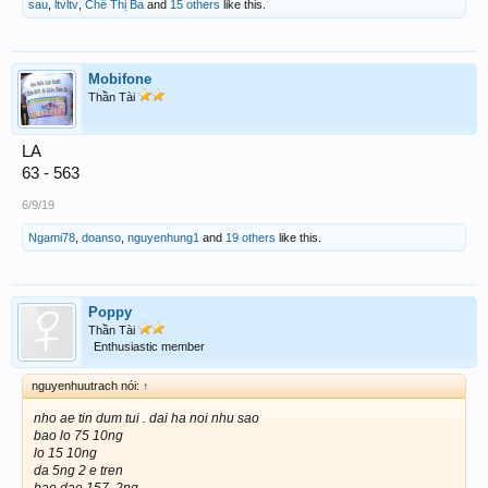
sau
,
ltvltv
,
Chế Thị Ba
and
15 others
like this.
Mobifone
Thần Tài
LA
63 - 563
6/9/19
Ngami78
,
doanso
,
nguyenhung1
and
19 others
like this.
Poppy
Thần Tài
Enthusiastic member
nguyenhuutrach nói:
↑
nho ae tin dum tui . dai ha noi nhu sao
bao lo 75 10ng
lo 15 10ng
da 5ng 2 e tren
bao dao 157. 2ng