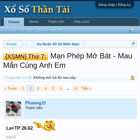
Đăng nhập | Đăng ký
Media
Thành viên
Help Links
Forum
Tìm kiếm diễn đàn
Bài viết gần đây
Forum
...
Dự Đoán Xổ Số Miền Nam
Mạn Phép Mở Bát - Mau
{XSMN} Thứ 7:
Mắn Cùng Anh Em
Trạng thái chủ đề:
Không mở trả lời sau này.
< Trước
1
2
3
4
5
6
→
14
Tiếp >
Phương33
Thành Viên
La+TP 26.62
6/9/19