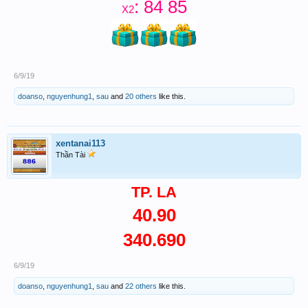
: 84 85
X2
6/9/19
doanso
,
nguyenhung1
,
sau
and
20 others
like this.
xentanai113
Thần Tài
TP. LA
40.90
340.690
6/9/19
doanso
,
nguyenhung1
,
sau
and
22 others
like this.