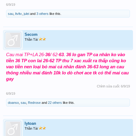
6/9/19
sau
,
ltvltv
,
julei
and
3 others
like this.
Secom
Thần Tài
Cau mai TP+LA 26-
36
/ 62-
63
.
36 lo gan TP ca nhân ko vào
tiền 36 TP con lai 26-62 TP thu 7 xac xuất ra thấp cũng ko
vao tiền nen loại bỏ mai cá nhân đánh 36-63 long an cau
thông nhiều mai đánh 10k lo dò chơi ace tk có thể mai cau
gay
Chỉnh sửa cuối:
6/9/19
6/9/19
doanso
,
sau
,
Redrose
and
22 others
like this.
lytoan
Thần Tài