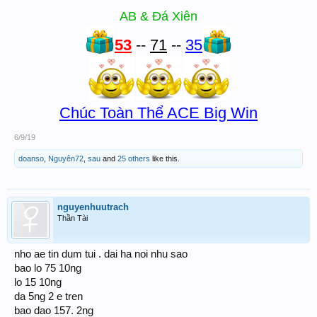
AB & Đá Xiên
53
--
71
--
35
Chúc Toàn Thể ACE Big Win
6/9/19
doanso
,
Nguyên72
,
sau
and
25 others
like this.
nguyenhuutrach
Thần Tài
nho ae tin dum tui . dai ha noi nhu sao
bao lo 75 10ng
lo 15 10ng
da 5ng 2 e tren
bao dao 157. 2ng