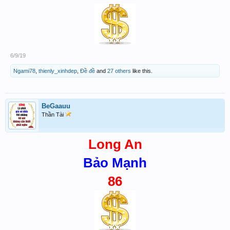
6/9/19
Ngami78
,
thienly_xinhdep
,
Đề đề
and
27 others
like this.
BeGaauu
Thần Tài
Long An
Bảo Mạnh
86