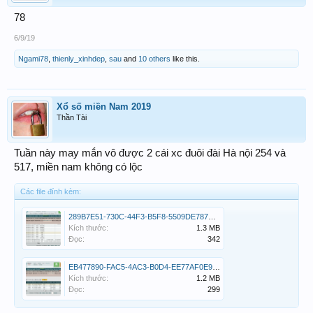
78
6/9/19
Ngami78
,
thienly_xinhdep
,
sau
and
10 others
like this.
Xổ số miền Nam 2019
Thần Tài
Tuần này may mắn vô được 2 cái xc đuôi đài Hà nội 254 và
517, miền nam không có lộc
Các file đính kèm:
289B7E51-730C-44F3-B5F8-5509DE787F8C.png
Kích thước:
1.3 MB
Đọc:
342
EB477890-FAC5-4AC3-B0D4-EE77AF0E972A.png
Kích thước:
1.2 MB
Đọc:
299