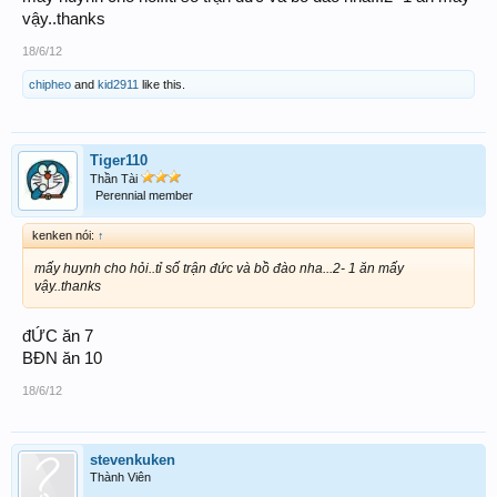
vậy..thanks
18/6/12
chipheo
and
kid2911
like this.
Tiger110
Thần Tài
Perennial member
kenken nói:
↑
mấy huynh cho hỏi..tỉ số trận đức và bồ đào nha...2- 1 ăn mấy
vậy..thanks
đỨC ăn 7
BĐN ăn 10
18/6/12
stevenkuken
Thành Viên