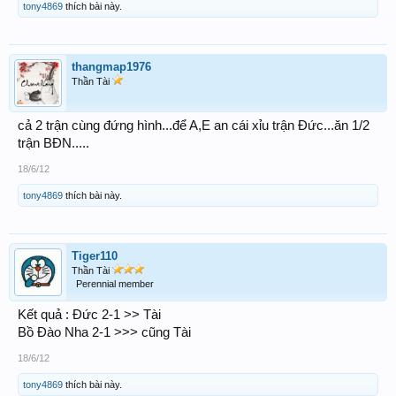
tony4869
thích bài này.
thangmap1976
Thần Tài
cả 2 trận cùng đứng hình...để A,E an cái xỉu trận Đức...ăn 1/2
trận BĐN.....
18/6/12
tony4869
thích bài này.
Tiger110
Thần Tài
Perennial member
Kết quả : Đức 2-1 >> Tài
Bồ Đào Nha 2-1 >>> cũng Tài
18/6/12
tony4869
thích bài này.