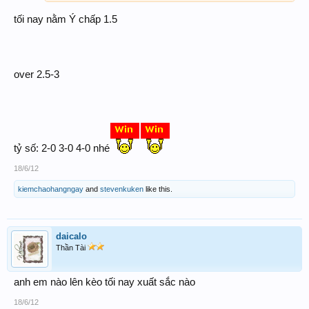
tối nay nằm Ý chấp 1.5
over 2.5-3
tỷ số: 2-0 3-0 4-0 nhé
18/6/12
kiemchaohangngay
and
stevenkuken
like this.
daicalo
Thần Tài
anh em nào lên kèo tối nay xuất sắc nào
18/6/12