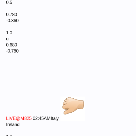
0.5
0.780
-0.860
1.0
u
0.680
-0.780
LIVE@M825
02:45AMItaly
Ireland