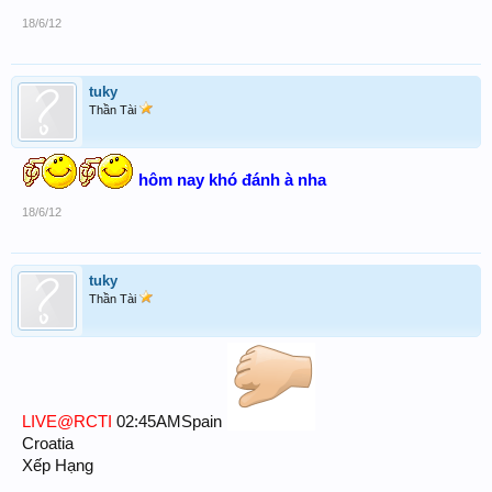
18/6/12
tuky
Thần Tài
hôm nay khó đánh à nha
18/6/12
tuky
Thần Tài
LIVE@RCTI
02:45AMSpain
Croatia
Xếp Hạng