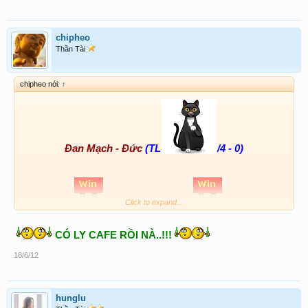
chipheo
Thần Tài
chipheo nói:
↑
Đan Mạch - Đức
(TL
/4 - 0)
Chọn
Đức
, Tài Xĩu Chọn
Xỉu
Click to expand...
Bồ Đào Nha - Hà Lan
(TL:0 - 0)
CÓ LY CAFE RỒI NÀ..!!!
18/6/12
Chọn
BĐ
N
, Tài Xĩu Chọn
Tài
hunglu