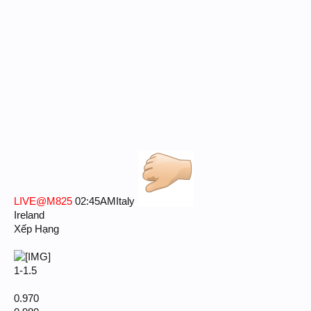
LIVE@M825
02:45AMItaly
Ireland
Xếp Hạng
1-1.5
0.970