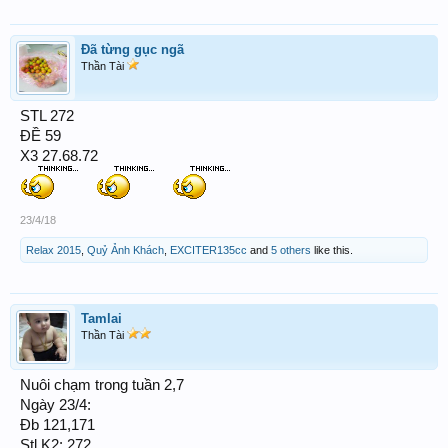
Đã từng gục ngã
Thần Tài
STL 272
ĐỀ 59
X3 27.68.72
23/4/18
Relax 2015
,
Quỷ Ảnh Khách
,
EXCITER135cc
and
5 others
like this.
Tamlai
Thần Tài
Nuôi chạm trong tuần 2,7
Ngày 23/4:
Đb 121,171
Stl K2: 272