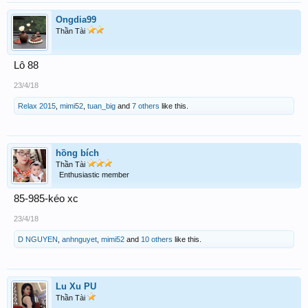
Ongdia99
Thần Tài
Lô 88
23/4/18
Relax 2015
,
mimi52
,
tuan_big
and
7 others
like this.
hồng bích
Thần Tài
Enthusiastic member
85-985-kéo xc
23/4/18
D NGUYEN
,
anhnguyet
,
mimi52
and
10 others
like this.
Lu Xu PU
Thần Tài