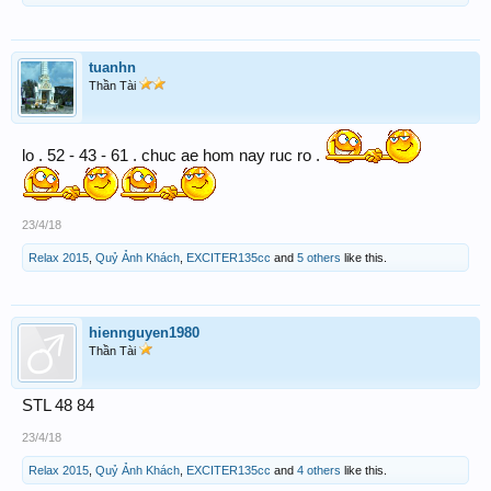
tuanhn
Thần Tài
lo . 52 - 43 - 61 . chuc ae hom nay ruc ro .
23/4/18
Relax 2015
,
Quỷ Ảnh Khách
,
EXCITER135cc
and
5 others
like this.
hiennguyen1980
Thần Tài
STL 48 84
23/4/18
Relax 2015
,
Quỷ Ảnh Khách
,
EXCITER135cc
and
4 others
like this.