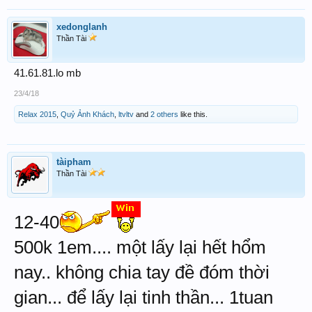
xedonglanh
Thần Tài
41.61.81.lo mb
23/4/18
Relax 2015
,
Quỷ Ảnh Khách
,
ltvltv
and
2 others
like this.
tàipham
Thần Tài
12-40
500k 1em.... một lấy lại hết hổm
nay.. không chia tay đề đóm thời
gian... để lấy lại tinh thần... 1tuan