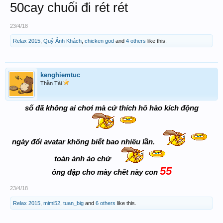
50cay chuối đi rét rét
23/4/18
Relax 2015
,
Quỷ Ảnh Khách
,
chicken god
and
4 others
like this.
kenghiemtuc
Thần Tài
số đã không ai chơi mà cứ thích hô hào kích động
ngày đổi avatar không biết bao nhiêu lần.
toàn ảnh ảo chứ
55
ông đập cho mày chết này con
23/4/18
Relax 2015
,
mimi52
,
tuan_big
and
6 others
like this.