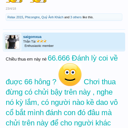
23/4/18
Relax 2015
,
Phicongtre
,
Quỷ Ảnh Khách
and
3 others
like this.
saigonxua
Thần Tài
Enthusiastic member
66.666 Đánh lỳ coi về
Chiều thua em này nè
đuợc 66 hông ?
Chơi thua
đừng có chửi bậy trên này , nghe
nó kỳ lắm, có người nào kề dao vô
cổ bắt mình đánh con đó đâu mà
chửi trên này để cho người khác