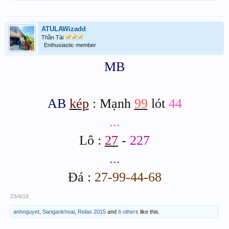
ATULAWizadd
Thần Tài
Enthusiastic member
MB
AB
kép
: Mạnh
99
lót
44
...
Lô :
27
-
227
...
Đá :
27-99-44-68
23/4/18
anhnguyet
,
Sangankhoai
,
Relax 2015
and
6 others
like this.