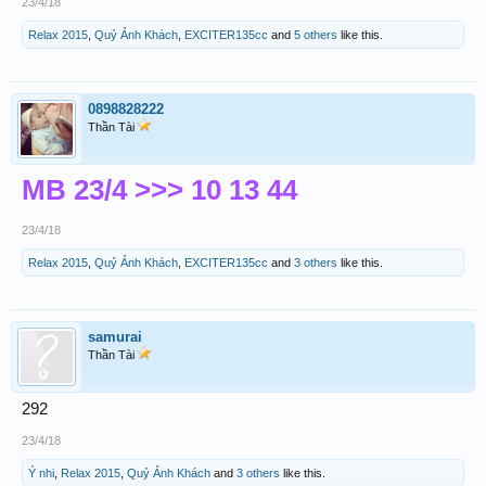
23/4/18
Relax 2015
,
Quỷ Ảnh Khách
,
EXCITER135cc
and
5 others
like this.
0898828222
Thần Tài
MB 23/4 >>> 10 13 44
23/4/18
Relax 2015
,
Quỷ Ảnh Khách
,
EXCITER135cc
and
3 others
like this.
samurai
Thần Tài
292
23/4/18
Ý nhi
,
Relax 2015
,
Quỷ Ảnh Khách
and
3 others
like this.