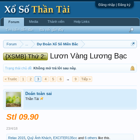
Đăng nhập | Đăng ký
Media
Thành viên
Help Links
Forum
Tìm kiếm diễn đàn
Bài viết gần đây
Forum
...
Dự Đoán Xổ Số Miền Bắc
Lươn Vàng Lương Bạc
{XSMB} Thứ 2:
Trạng thái chủ đề:
Không mở trả lời sau này.
< Trước
1
2
3
4
5
6
→
9
Tiếp >
Doán toàn sai
Thần Tài
Stl 09.90
23/4/18
Relax 2015
,
Quỷ Ảnh Khách
,
EXCITER135cc
and
6 others
like this.