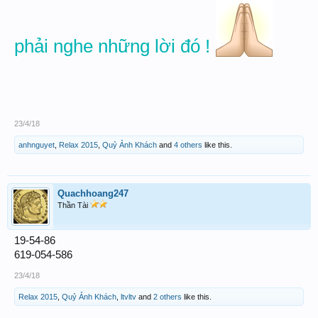
phải nghe những lời đó !
23/4/18
anhnguyet
,
Relax 2015
,
Quỷ Ảnh Khách
and
4 others
like this.
Quachhoang247
Thần Tài
19-54-86
619-054-586
23/4/18
Relax 2015
,
Quỷ Ảnh Khách
,
ltvltv
and
2 others
like this.