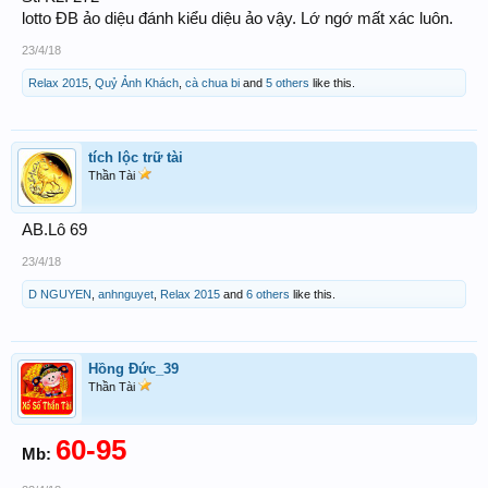
lotto ĐB ảo diệu đánh kiểu diệu ảo vậy. Lớ ngớ mất xác luôn.
23/4/18
Relax 2015
,
Quỷ Ảnh Khách
,
cà chua bi
and
5 others
like this.
tích lộc trữ tài
Thần Tài
AB.Lô 69
23/4/18
D NGUYEN
,
anhnguyet
,
Relax 2015
and
6 others
like this.
Hồng Đức_39
Thần Tài
60-95
Mb: