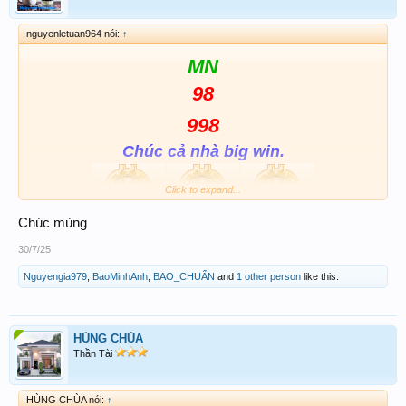
nguyenletuan964 nói:
↑
MN
98
998
Chúc cả nhà big win.
Click to expand...
Chúc mùng
30/7/25
Nguyengia979
,
BaoMinhAnh
,
BAO_CHUẨN
and
1 other person
like this.
HÙNG CHÙA
Thần Tài
HÙNG CHÙA nói:
↑