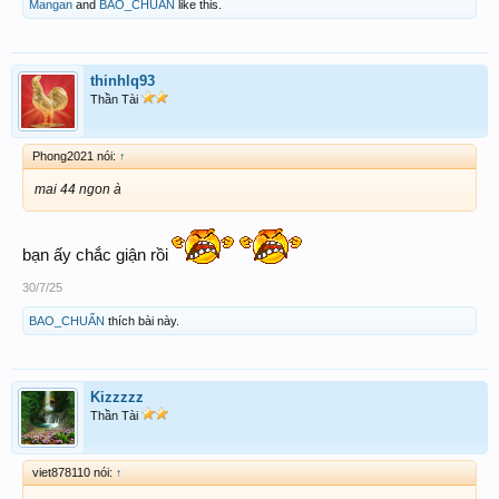
Mangan
and
BAO_CHUẨN
like this.
thinhlq93
Thần Tài
Phong2021 nói:
↑
mai 44 ngon à
bạn ấy chắc giận rồi
30/7/25
BAO_CHUẨN
thích bài này.
Kizzzzz
Thần Tài
viet878110 nói:
↑