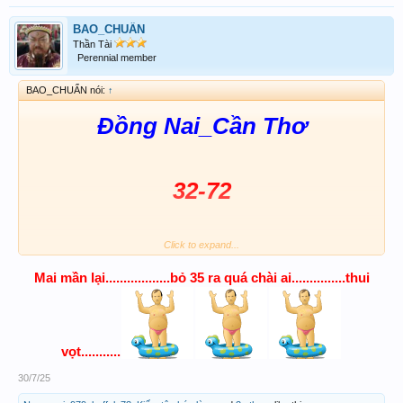
BAO_CHUẨN
Thần Tài
Perennial member
BAO_CHUẨN nói:
↑
Đồng Nai_Cần Thơ
32-72
Click to expand...
3 càng ghép 4
Mai mần lại..................bỏ 35 ra quá chài ai...............thui
vọt...........
30/7/25