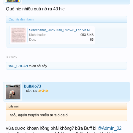
Quẻ hic nhiều quá nó ra 43 hic
Các file đính kèm:
Screenshot_20250730_092528_Lch Vn Nin.jpg
Kích thước:
953.5 KB
Đọc:
63
30/7/25
BAO_CHUẨN
thích bài này.
buffalo73
Thần Tài
pile nói:
↑
Thôi, luyên thuyên nhiều bị la ó oa ó
vừa được khoan hồng phải không? bữa Buff bị
@Admin_02