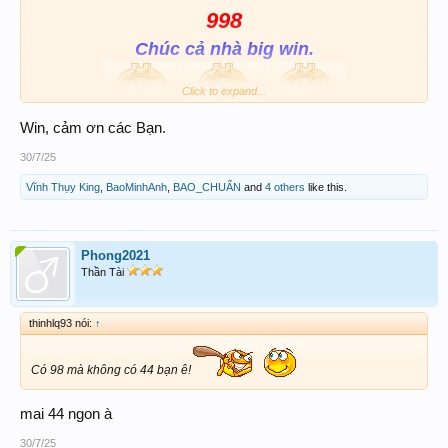
998
Chúc cả nhà big win.
Click to expand...
Win, cảm ơn các Bạn.
30/7/25
Vĩnh Thụy King
,
BaoMinhAnh
,
BAO_CHUẨN
and
4 others
like this.
Phong2021
Thần Tài
thinhlq93 nói:
↑
Có 98 mà không có 44 bạn ê!
mai 44 ngon à
30/7/25