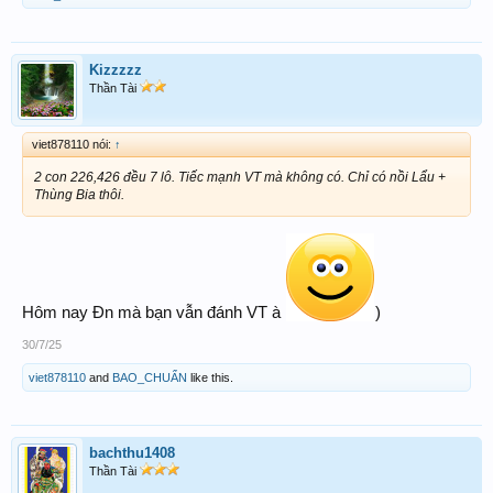
Kizzzzz
Thần Tài
viet878110 nói:
↑
2 con 226,426 đều 7 lô. Tiếc mạnh VT mà không có. Chỉ có nồi Lẩu +
Thùng Bia thôi.
Hôm nay Đn mà bạn vẫn đánh VT à
)
30/7/25
viet878110
and
BAO_CHUẨN
like this.
bachthu1408
Thần Tài