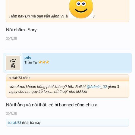
Hôm nay Đn mà bạn vẫn đánh VT à
)
Nói nhầm. Sory
30/7/25
pile
Thần Tài
buffalo73 nói:
↑
vừa được khoan hồng phải không? bữa Buff bị
@Admin_02
giam 3
ngày cho ra ngay Lễ lớn…. rất “huệ” nhe kkkkkk
Nói thẳng và nói thật, có bị banned cũng chịu ạ.
30/7/25
buffalo73
thích bài này.