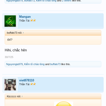
Nguyengia979
,
buffalo73
,
Kiếm tô cháo lòng
and
2 others
like this.
Mangan
Thần Tài
buffalo73 nói:
↑
64?
Hihi, chắc hên
30/7/25
Nguyengia979
,
Kiếm tô cháo lòng
and
buffalo73
like this.
viet878110
Thần Tài
Kizzzzz nói:
↑