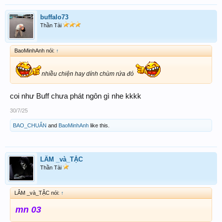
buffalo73
Thần Tài
BaoMinhAnh nói:
↑
nhiều chiện hay dính chùm rứa đó
coi như Buff chưa phát ngôn gì nhe kkkk
30/7/25
BAO_CHUẨN
and
BaoMinhAnh
like this.
LÂM _và_TẶC
Thần Tài
LÂM _và_TẶC nói:
↑
mn 03