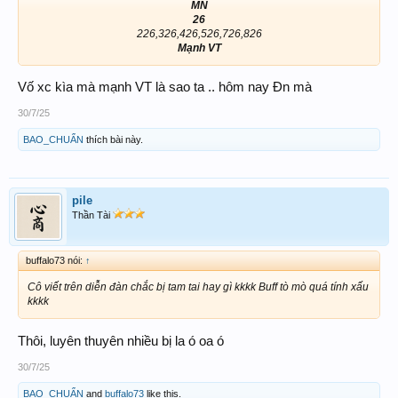
MN
26
226,326,426,526,726,826
Mạnh VT
Vố xc kìa mà mạnh VT là sao ta .. hôm nay Đn mà
30/7/25
BAO_CHUẨN
thích bài này.
pile
Thần Tài
buffalo73 nói:
↑
Cô viết trên diễn đàn chắc bị tam tai hay gì kkkk Buff tò mò quá tính xấu
kkkk
Thôi, luyên thuyên nhiều bị la ó oa ó
30/7/25
BAO_CHUẨN
and
buffalo73
like this.