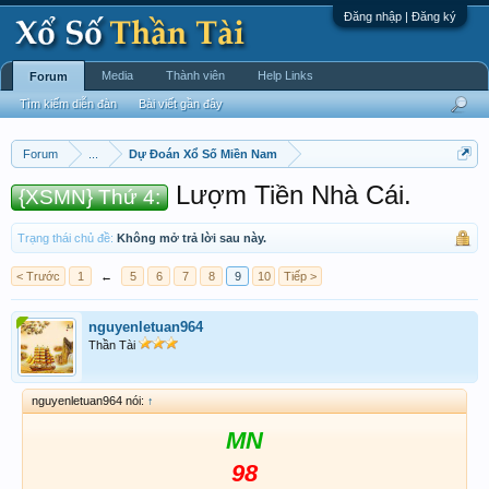
Đăng nhập | Đăng ký
Media
Thành viên
Help Links
Forum
Tìm kiếm diễn đàn
Bài viết gần đây
Forum
...
Dự Đoán Xổ Số Miền Nam
Lượm Tiền Nhà Cái.
{XSMN} Thứ 4:
Trạng thái chủ đề:
Không mở trả lời sau này.
< Trước
1
←
5
6
7
8
9
10
Tiếp >
nguyenletuan964
Thần Tài
nguyenletuan964 nói:
↑
MN
98