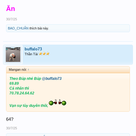
Ăn
30/7/25
BAO_CHUẨN
thích bài này.
buffalo73
Thần Tài
Mangan nói:
↑
Theo Búp nhé Búp
@buffalo73
69.89
Cá nhân thì
70.78.24.64.62
Vạn sự tùy duyên thôi,
64?
30/7/25