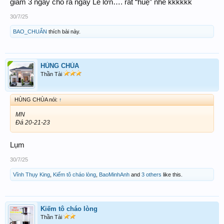
giam 3 ngày cho ra ngay Lễ lớn…. rất “huệ” nhe kkkkkk
30/7/25
BAO_CHUẨN
thích bài này.
HÙNG CHÙA
Thần Tài
HÙNG CHÙA nói:
↑
MN
Đá 20-21-23
Lụm
30/7/25
Vĩnh Thụy King
,
Kiếm tô cháo lòng
,
BaoMinhAnh
and
3 others
like this.
Kiếm tô cháo lòng
Thần Tài