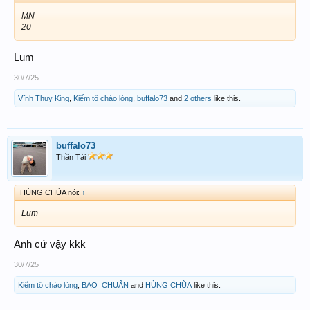
MN
20
Lụm
30/7/25
Vĩnh Thụy King
,
Kiếm tô cháo lòng
,
buffalo73
and
2 others
like this.
buffalo73
Thần Tài
HÙNG CHÙA nói:
↑
Lụm
Anh cứ vậy kkk
30/7/25
Kiếm tô cháo lòng
,
BAO_CHUẨN
and
HÙNG CHÙA
like this.