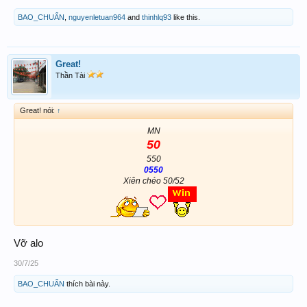
BAO_CHUẨN
,
nguyenletuan964
and
thinhlq93
like this.
Great!
Thần Tài
Great! nói:
↑
MN
50
550
0550
Xiên chéo 50/52
Vỡ alo
30/7/25
BAO_CHUẨN
thích bài này.