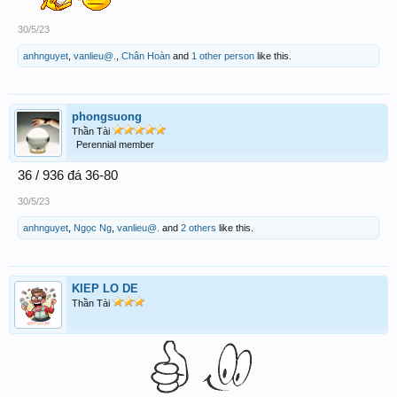
30/5/23
anhnguyet
,
vanlieu@.
,
Chân Hoàn
and
1 other person
like this.
phongsuong
Thần Tài
Perennial member
36 / 936 đá 36-80
30/5/23
anhnguyet
,
Ngọc Ng
,
vanlieu@.
and
2 others
like this.
KIEP LO DE
Thần Tài