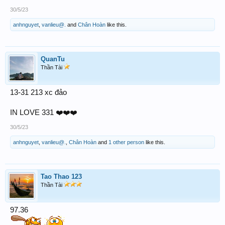
30/5/23
anhnguyet
,
vanlieu@.
and
Chân Hoàn
like this.
QuanTu
Thần Tài
13-31 213 xc đảo
IN LOVE 331 ❤️❤️❤️
30/5/23
anhnguyet
,
vanlieu@.
,
Chân Hoàn
and
1 other person
like this.
Tao Thao 123
Thần Tài
97.36