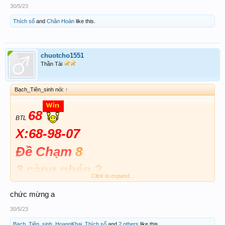
30/5/23
Thích số
and
Chân Hoàn
like this.
chuotcho1551
Thần Tài
Bạch_Tiên_sinh nói:
↑
68
BTL
X:68-98-07
Đề Chạm
8
3 càng ghép 2
Click to expand...
Đuôi 8 90%
chức mừng a
30/5/23
Bạch_Tiên_sinh
,
HoangKhai
,
Thích số
and
2 others
like this.