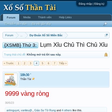
Đăng nhập | Đăng ký
Media
Thành viên
Help Links
Forum
Tìm kiếm diễn đàn
Bài viết gần đây
Forum
...
Dự Đoán Xổ Số Miền Bắc
Lụm Xỉu Chủ Thì Chủ Xỉu
{XSMB} Thứ 3:
Trạng thái chủ đề:
Không mở trả lời sau này.
< Trước
1
2
3
4
5
6
7
Tiếp >
18h30 '
Thần Tài
9999 vàng ròng
30/5/23
anhnguyet
,
vanlieu@.
,
Giáo Sư Tờ Rung
and
4 others
like this.