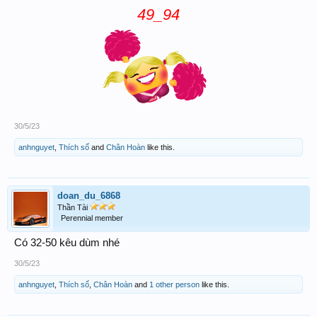
49_94
30/5/23
anhnguyet
,
Thích số
and
Chân Hoàn
like this.
doan_du_6868
Thần Tài
Perennial member
Có 32-50 kêu dùm nhé
30/5/23
anhnguyet
,
Thích số
,
Chân Hoàn
and
1 other person
like this.