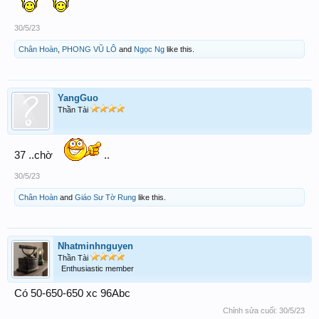
30/5/23
Chân Hoàn
,
PHONG VŨ LÔ
and
Ngọc Ng
like this.
YangGuo
Thần Tài
37 ..chờ
..
30/5/23
Chân Hoàn
and
Giáo Sư Tờ Rung
like this.
Nhatminhnguyen
Thần Tài
Enthusiastic member
Có 50-650-650 xc 96Abc
Chỉnh sửa cuối:
30/5/23