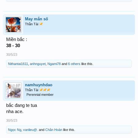
May mắn số
Thần Tài
Miền bắc :
38 - 30
30/5/23
Nithantai1611
,
anhnguyet
,
Ngami78
and
6 others
like this.
namhuynhdao
Thần Tài
Perennial member
bắc đang te tua
nha ace.
30/5/23
Ngọc Ng
,
vanlieu@.
and
Chân Hoàn
like this.