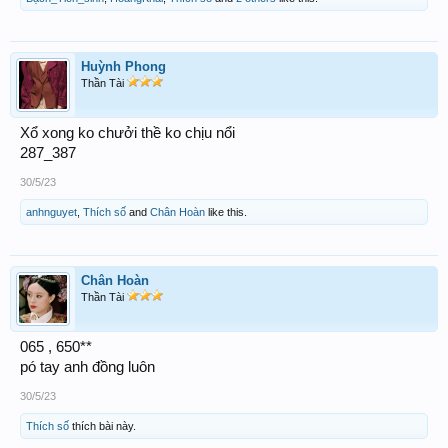
Huỳnh Phong
Thần Tài
Xổ xong ko chưởi thề ko chịu nổi
287_387
30/5/23
anhnguyet
,
Thích số
and
Chân Hoàn
like this.
Chân Hoàn
Thần Tài
065 , 650**
pó tay anh đồng luôn
30/5/23
Thích số
thích bài này.