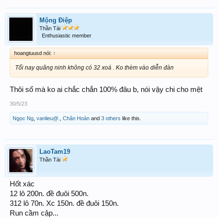
Mộng Điệp
Thần Tài
Enthusiastic member
hoangtuusd nói:
↑
Tối nay quãng ninh không có 32 xoá . Ko thèm vào diễn đàn
Thôi số mà ko ai chắc chắn 100% đâu b, nói vậy chi cho mệt
30/5/23
Ngọc Ng
,
vanlieu@.
,
Chân Hoàn
and
3 others
like this.
LaoTam19
Thần Tài
Hốt xác
12 lô 200n. đề đuôi 500n.
312 lô 70n. Xc 150n. đề đuôi 150n.
Run cầm cập...