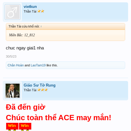
vietkun
Thần Tài
Thần Tài cứu khổ nói:
↑
Miền Bắc: 12_812
chuc ngay giai1 nha
30/5/23
Chân Hoàn
and
LaoTam19
like this.
Giáo Sư Tờ Rung
Thần Tài
Đã đến giờ
Chúc toàn thể ACE may mắn!