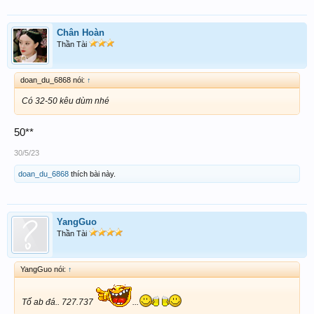
Chân Hoàn
Thần Tài
doan_du_6868 nói:
↑
Có 32-50 kêu dùm nhé
50**
30/5/23
doan_du_6868
thích bài này.
YangGuo
Thần Tài
YangGuo nói:
↑
Tố ab đá.. 727.737
...