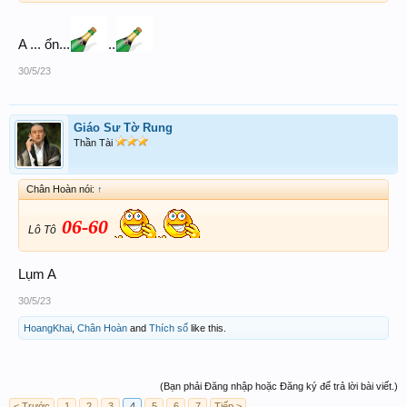
A ... ổn...
..
30/5/23
Giáo Sư Tờ Rung
Thần Tài
Chân Hoàn nói:
↑
06-60
Lô Tô
Lụm A
30/5/23
HoangKhai
,
Chân Hoàn
and
Thích số
like this.
(Bạn phải Đăng nhập hoặc Đăng ký để trả lời bài viết.)
< Trước
1
2
3
4
5
6
7
Tiếp >