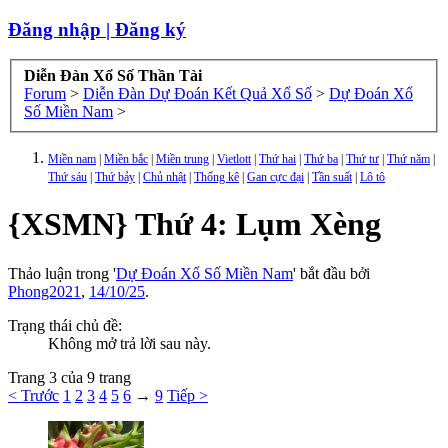
Đăng nhập | Đăng ký
Diễn Đàn Xổ Số Thần Tài
Forum
>
Diễn Đàn Dự Đoán Kết Quả Xổ Số
>
Dự Đoán Xổ
Số Miền Nam
>
Miền nam
|
Miền bắc
|
Miền trung
|
Vietlott
|
Thứ hai
|
Thứ ba
|
Thứ tư
|
Thứ năm
|
Thứ sáu
|
Thứ bảy
|
Chủ nhật
|
Thống kê
|
Gan cực đại
|
Tần suất
|
Lô tô
{XSMN} Thứ 4:
Lụm Xèng
Thảo luận trong '
Dự Đoán Xổ Số Miền Nam
' bắt đầu bởi
Phong2021
,
14/10/25
.
Trạng thái chủ đề:
Không mở trả lời sau này.
Trang 3 của 9 trang
< Trước
1
2
3
4
5
6
→
9
Tiếp >