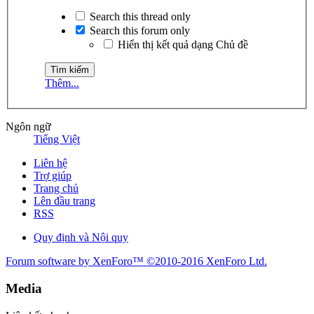
Search this thread only
Search this forum only
Hiển thị kết quả dạng Chủ đề
Thêm...
Ngôn ngữ
Tiếng Việt
Liên hệ
Trợ giúp
Trang chủ
Lên đầu trang
RSS
Quy định và Nội quy
Forum software by XenForo™
©2010-2016 XenForo Ltd.
Media