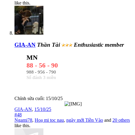
like this.
GIA-AN
Thần Tài
Enthusiastic member
MN
88 - 56 - 90
988 - 956 - 790
Số đánh 3 miền
Chỉnh sửa cuối:
15/10/25
​
GIA-AN
,
15/10/25
#48
Ngami78
,
Hoạ mi toc nau
,
ngày mới Tiền Vào
and
20 others
like this.