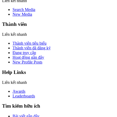
Liên kết nhanh
Search Media
New Media
Thành viên
Liên kết nhanh
Thành viên tiêu biểu
Thành viên đã đăng ký
Đang truy cập
Hoạt động gần đây
New Profile Posts
Help Links
Liên kết nhanh
Awards
Leaderboards
Tìm kiếm hữu ích
Bài viết gần đây