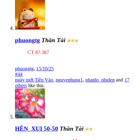
phuongtg
Thần Tài
CT 87.387
phuongtg
,
15/10/25
#44
ngày mới Tiền Vào
,
nguyenhung1
,
nhatdo_nhiden
and
17
others
like this.
HÊN_XUI 50-50
Thần Tài