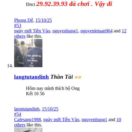
29.92.39.93 đá chơi . Vậy đi
Đnct
Phong Dế
,
15/10/25
#53
ngày mới Tiền Vào
,
nguyenhung1
,
nguyenletuan964
and
12
others
like this.
langtutandinh
Thần Tài
Hôm nay mình thích bộ Ong
Kết 16 56
langtutandinh
,
15/10/25
#54
Cafesang1988
,
ngày mới Tiền Vào
,
nguyenhung1
and
10
others
like this.