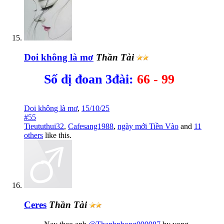
Doi không là mơ
Thần Tài
Số dị đoan 3đài:
66 - 99
Doi không là mơ
,
15/10/25
#55
Tieututhui32
,
Cafesang1988
,
ngày mới Tiền Vào
and
11
others
like this.
Ceres
Thần Tài