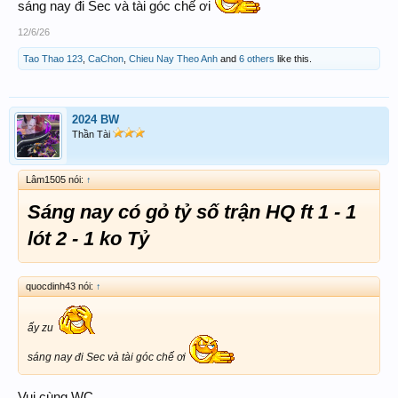
sáng nay đi Sec và tài góc chế ơi
12/6/26
Tao Thao 123
,
CaChon
,
Chieu Nay Theo Anh
and
6 others
like this.
2024 BW
Thần Tài
Lâm1505 nói:
↑
Sáng nay có gỏ tỷ số trận HQ ft 1 - 1
lót 2 - 1 ko Tỷ
quocdinh43 nói:
↑
ấy zu
sáng nay đi Sec và tài góc chế ơi
Vui cùng WC.