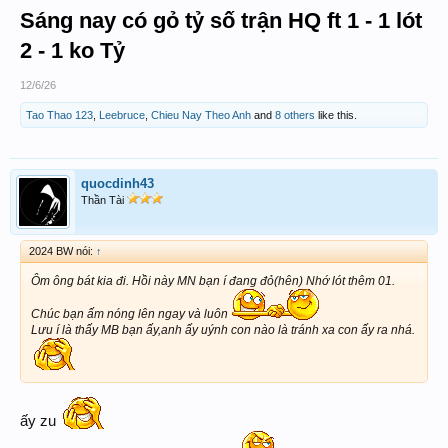
Sáng nay có gỏ tỷ số trận HQ ft 1 - 1 lót
2 - 1 ko Tỷ
12/6/26
Tao Thao 123
,
Leebruce
,
Chieu Nay Theo Anh
and
8 others
like this.
quocdinh43
Thần Tài
2024 BW nói:
↑
Ôm ông bát kia đi. Hồi này MN bạn í đang đỏ(hên) Nhớ lót thêm 01.
Chúc bạn ấm nóng lên ngay và luôn
Lưu í là thấy MB bạn ấy,anh ấy uýnh con nào là tránh xa con ấy ra nhá.
ấy zu