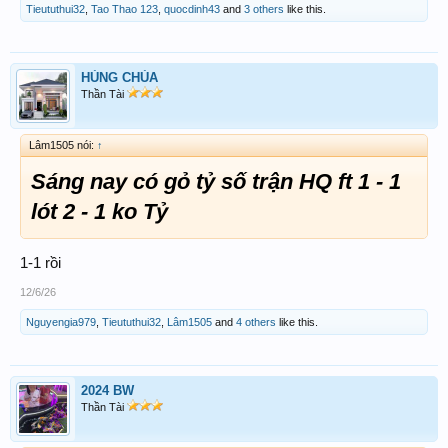
Tieututhui32
,
Tao Thao 123
,
quocdinh43
and
3 others
like this.
HÙNG CHÙA
Thần Tài
Lâm1505 nói:
↑
Sáng nay có gỏ tỷ số trận HQ ft 1 - 1
lót 2 - 1 ko Tỷ
1-1 rồi
12/6/26
Nguyengia979
,
Tieututhui32
,
Lâm1505
and
4 others
like this.
2024 BW
Thần Tài