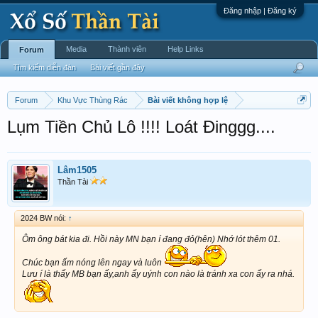
Đăng nhập | Đăng ký
Media
Thành viên
Help Links
Forum
Tìm kiếm diễn đàn
Bài viết gần đây
Forum
Khu Vực Thùng Rác
Bài viết không hợp lệ
Lụm Tiền Chủ Lô !!!! Loát Đinggg....
Lâm1505
Thần Tài
2024 BW nói:
↑
Ôm ông bát kia đi. Hồi này MN bạn í đang đỏ(hên) Nhớ lót thêm 01.
Chúc bạn ấm nóng lên ngay và luôn
Lưu í là thấy MB bạn ấy,anh ấy uýnh con nào là tránh xa con ấy ra nhá.