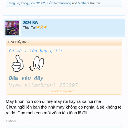
Hang Le
,
trong_tien032082
,
Kiếm tô cháo lòng
and
5 others
like this.
2024 BW
Thần Tài
Hoa Giấy nói:
↑
Cá mè 1 lứa hay gì!!!
Bấm vào đây
View attachment 252097
Click to expand...
Nói với người ngủ thì nói mãi có
hiểu đâu
Mày khôn hơn con đĩ mẹ mày rồi hãy ra xã hội nhé
Về Bình Dương bán nước tương đi
Chưa ngồi lên bàn thờ nhà mày không có nghĩa là sẽ không tè
ra đó. Con ranh con môi vểnh tấp tểnh lõ đít
12/6/26