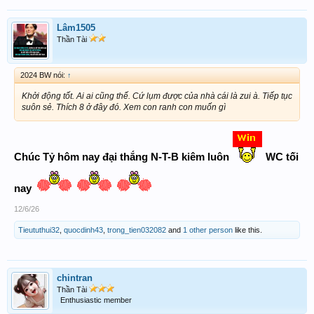
Lâm1505
Thần Tài
2024 BW nói:
↑
Khởi động tốt. Ai ai cũng thế. Cứ lụm được của nhà cái là zui à. Tiếp tục
suôn sẻ. Thích 8 ở đây đó. Xem con ranh con muốn gì
Chúc Tỷ hôm nay đại thắng N-T-B kiêm luôn
WC tối
nay
12/6/26
Tieututhui32
,
quocdinh43
,
trong_tien032082
and
1 other person
like this.
chintran
Thần Tài
Enthusiastic member