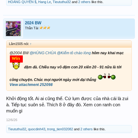
HOÀNG QUYÊN $
,
Hang Le
,
Tieututhui32
and
2 others
like this.
2024 BW
Thần Tài
Lâm1505 nói:
↑
@2004 BW
@HÙNG CHÙA
@Kiếm tô cháo lòng
hôm nay khai mạc
đậm đà. Chiều nay vô đậm con 20 xiên 20 - 91 nữa là tới
công chuyện. Chúc mọi người ngày mới đại thắng
View attachment 252098
Khởi động tốt. Ai ai cũng thế. Cứ lụm được của nhà cái là zui
à. Tiếp tục suôn sẻ. Thích 8 ở đây đó. Xem con ranh con
muốn gì
12/6/26
Tieututhui32
,
quocdinh43
,
trong_tien032082
and
2 others
like this.