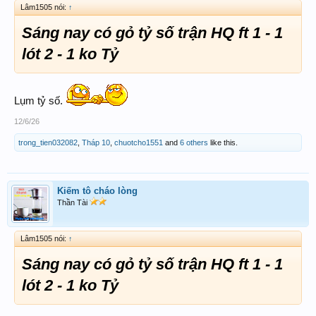
Lâm1505 nói:
↑
Sáng nay có gỏ tỷ số trận HQ ft 1 - 1
lót 2 - 1 ko Tỷ
Lụm tỷ số.
12/6/26
trong_tien032082
,
Tháp 10
,
chuotcho1551
and
6 others
like this.
Kiếm tô cháo lòng
Thần Tài
Lâm1505 nói:
↑
Sáng nay có gỏ tỷ số trận HQ ft 1 - 1
lót 2 - 1 ko Tỷ