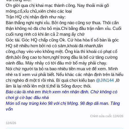
Ơn giời qua chị khai mạc thành công. Nay thoải mái gõ
mông,cổ,xỉu chủ,xiên chéo các loại
Trận HQ chị nhận định như này:
Bàn thắng nghi nghi xỉu. Bởi ông nào cũng sợ thua. Thôi cẩn
thận không nó đá cho bỏ mịa.Chi bằng đầu trận nằm xỉu. Cuối
cuối rung rinh có khi ăn cả 2 mang ấy chớ
Góc tài. Góc HQ chấp cũng Ok. Cứ hòa hòa tỉ số bàn là góc
HQ sẽ nhiều hơn bởi nó có sâm,khoái đá nhanh,tấn
công,chạy vèo vèo không mệt. Ông kia thì khoái có phạt cố
định,bởi ổng cao to hơn,nghĩ trong đầu là bố cứ tăng cường
oánh đầu. Mày nhảy có tới đâu mờ bố mày phải chạy.
Nói chứ người ta bỏ ra bao nhiêu tiền mua vé để xem. Mình
nhè ra tí xem vui phải biết. Nếu khác các nhận định trên là hiểu
chị nghèo đi một tí rồi nhá. Bí quá chơi kiểu bạn
@JIN144
,lỡ
âm là lại nhồi lên một tí,thế là Sống được thôi.
Báo cáo là nhà em thích xem nên nhận định. Chứ không có
chơi gì cờ bạc đâu nhá
Món số nay trùng kèo 98 với chị Mộng. 98 đẹp dã man. Tăng
vốn
Chỉnh sửa cuối:
12/6/26
12/6/26