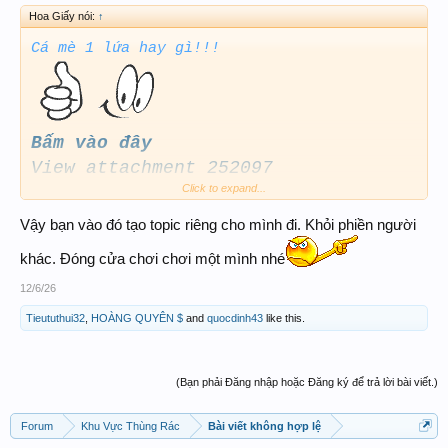
Hoa Giấy nói:
↑
Cá mè 1 lứa hay gì!!!
Bấm vào đây
View attachment 252097
Click to expand...
Nói với người ngủ thì nói mãi có
hiểu đâu
Vậy bạn vào đó tạo topic riêng cho mình đi. Khỏi phiền người
Về Bình Dương bán nước tương đi
khác. Đóng cửa chơi chơi một mình nhé
12/6/26
Tieututhui32
,
HOÀNG QUYÊN $
and
quocdinh43
like this.
(Bạn phải Đăng nhập hoặc Đăng ký để trả lời bài viết.)
Forum
Khu Vực Thùng Rác
Bài viết không hợp lệ