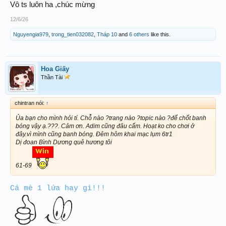
Vô ts luôn ha ,chúc mừng
12/6/26
Nguyengia979
,
trong_tien032082
,
Tháp 10
and
6 others
like this.
Hoa Giấy
Thần Tài
chintran nói:
↑
Ủa bạn cho mình hỏi tí. Chỗ nào ?trang nào ?topic nào ?để chốt banh
bóng vậy ạ.???. Cảm ơn. Adim cũng đâu cấm. Hoạt ko cho chơi ở
đây.vì mình cũng banh bóng. Đêm hôm khai mạc lụm 6tr1
Dị đoan Bình Dương quê hương tôi
61-69
Cá mè 1 lứa hay gì!!!