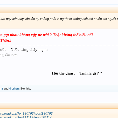
lừa này đến nay vẫn tồn tại không phải vì người ta không biết mà nhiều khi người 
 lừa gạt nhau không vậy nè trời ? Thật không thể hiểu nổi,
 Thân,!
ước _ Nước càng chảy mạnh
ng sầu hơn .
Hỡi thế gian : " Tình là gì ? "
bmt
and
4 others
like this.
showthread.php?p=180763#post180763
howthread.php?p=181114#post181114