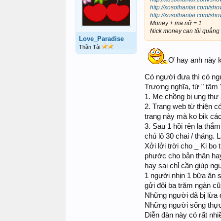
http://xosothantai.com/
http://xosothantai.com/
Money + ma nữ = 1
Nick money can tội quẳng c
Love_Paradise
Thần Tài
Ơ hay anh này kì
Có người đưa thì có ngư
Trượng nghĩa, từ " tâm 
1. Mẹ chồng bị ung thư 
2. Trang web từ thiện có
trang này mà ko bik cách
3. Sau 1 hồi rên la thắ
chủ lô 30 chai / tháng. L
Xởi lởi trời cho _ Ki bo
phước cho bản thân hay 
hay sai chỉ cần giúp ng
1 người nhịn 1 bữa ăn s
gửi đôi ba trăm ngàn cũn
Những người đã bị lừa 
Những người sống thực 
Diễn đàn này có rất nhiề