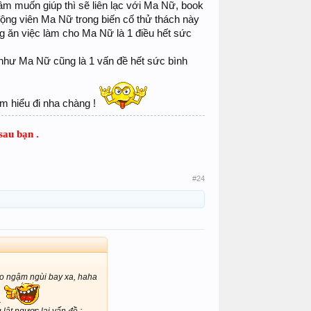
 tâm muốn giúp thì sẽ liên lạc với Ma Nữ, book
động viên Ma Nữ trong biến cố thử thách này
ng ăn việc làm cho Ma Nữ là 1 điều hết sức
 như Ma Nữ cũng là 1 vấn đề hết sức bình
 tìm hiểu đi nha chàng !
sau bạn .
#24
sáo ngậm ngùi bay xa, haha
.
lật ngược lại vấn đề :