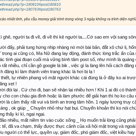
showthread.php?p=180810#post180810
showthread.php?p=180763#post180763
áo nhiệt tình, yêu cầu money giải trình trong vòng 3 ngày không ra trình diện nghĩa
 ghê, người ta đi về, đi về thì kệ người ta....Cớ sao em vội sang s
ời đẩy, phải tung hứng nhịp nhàng nó mới bài bản, đắt xô chứ lị, hổng
" trong ai cũng có, Ma Nữ đang lay động, đánh thức lòng trắc ẩn của
ác tính giai đoạn cuối mà vững bình tâm post số, như mình là quáng q
 rất nhiều, chỉ cần gõ google là bik , việc gì la làng lên hỏi cách đă
 đăng kí làm thành viên trang khác là hơi bị lạ !
m thiết, tự nhiên phang vô mặt người khác cái đùng là ở đây ko ai t
ãng xẹt !
 trời đòi lại . Cứ cho đi, bạn sẽ nhận lại nhiều hơn ! Khi 1 ai đó có 
cho con cháu gia đình hoặc là làm phước để giải hạn thì họ ko câu nệ
ười là cảm thấy rất vui và bình an trong tâm hồn. 1 ngày lượng truy 
áng , ok giúp _ Chuyện nhỏ như hạt bụi. Chuyển khoản thì ko nói chứ
g thấy kì kì, ngại ngại.
đảo nhiều, mất niềm tin vào cuộc sống _ Họ muốn trải lòng cũng phải
tế, đã va chạm, thấy được thực cảnh của xã hội mặt trong và ngoài 
u người có thế lực, quyền uy, giám đốc, phó giám đốc, việt kiều hay v