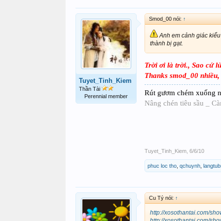
Smod_00 nói:
↑
Anh em cảnh giác kiểu 
thành bị gạt.
Trời ơi là trời., Sao cứ
Thanks smod_00 nhiều,
Tuyet_Tinh_Kiem
Thần Tài
Rút gươm chém xuống n
Perennial member
Nâng chén tiêu sầu _ Cà
Tuyet_Tinh_Kiem
,
6/6/10
phuc loc tho
,
qchuynh
,
langtu
Cu Tý nói:
↑
http://xosothantai.com/
http://xosothantai.com/s