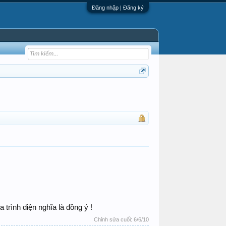
Đăng nhập | Đăng ký
 trình diện nghĩa là đồng ý !
Chỉnh sửa cuối:
6/6/10