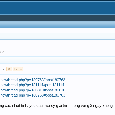
/5/10
.
→
8
Tiếp >
m/showthread.php?p=180763#post180763
m/showthread.php?p=181114#post181114
m/showthread.php?p=180810#post180810
m/showthread.php?p=180763#post180763
g cáo nhiệt tình, yêu cầu money giải trình trong vòng 3 ngày không ra