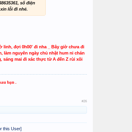
38635361, số điện
in lỗi đi nhé.
 linh, đợi 0h00' đi nha _ Bây giờ chưa đi
m, làm nguyên ngày chủ nhật hum ni chán
 sáng mai đi xác thực từ A đến Z rùi xôi
sau bạn .
#26
r this User]