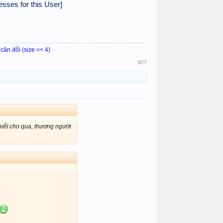
sses for this User]
 cân đối (size =< 4)
#27
biết cho qua, thương người