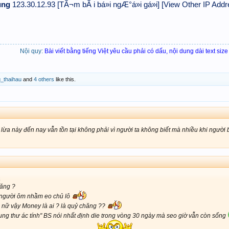
ụng
123.30.12.93
[TÃ¬m bÃ i bá»i ngÆ°á»i gá»i]
[View Other IP Addre
Nội quy:
Bài viết bằng tiếng Việt yêu cầu phải có dấu, nội dung dài text size
_thaihau
and
4 others
like this.
lừa này đến nay vẫn tồn tại không phải vì người ta không biết mà nhiều khi người 
á
hăng ?
 người ôm nhầm eo chủ lô
 nữ vậy Money là ai ? là quỷ chăng ??
ung thư ác tính" BS nói nhất định die trong vòng 30 ngày mà seo giờ vẫn còn sống