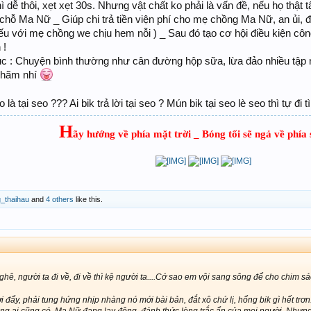
ì dễ thôi, xẹt xẹt 30s. Nhưng vật chất ko phải là vấn đề, nếu họ thật
chỗ Ma Nữ _ Giúp chi trả tiền viện phí cho mẹ chồng Ma Nữ, an ủi, 
iếu với mẹ chồng we chịu hem nỗi ) _ Sau đó tạo cơ hội điều kiện cô
 !
cục : Chuyện bình thường như cân đường hộp sữa, lừa đảo nhiều tập
 Nhãm nhí
là tại seo ??? Ai bik trả lời tại seo ? Mún bik tại seo lè seo thì tự đi
H
ãy hướng về phía mặt trời _ Bóng tối sẽ ngả về phía 
​
_thaihau
and
4 others
like this.
ghê, người ta đi về, đi về thì kệ người ta....Cớ sao em vội sang sông để cho chim 
i đẩy, phải tung hứng nhịp nhàng nó mới bài bản, đắt xô chứ lị, hổng bik gì hết trơn
rong ai cũng có, Ma Nữ đang lay động, đánh thức lòng trắc ẩn của mọi người. Nhưng 