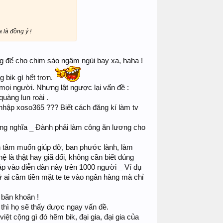
 là đồng ý !
ông để cho chim sáo ngậm ngùi bay xa, haha !
 bik gì hết trơn.
 mọi người. Nhưng lật ngược lại vấn đề :
uàng lun roài .
ng nhập xoso365 ??? Biết cách đăng kí làm tv
rượng nghĩa _ Đành phải làm công ăn lương cho
thành tâm muốn giúp đỡ, ban phước lành, làm
 là thật hay giã dối, không cần biết đúng
cập vào diễn đàn này trên 1000 người _ Ví dụ
 ai cầm tiền mặt te te vào ngân hàng mà chỉ
 băn khoăn !
thì họ sẽ thấy được ngay vấn đề.
iệt cộng gì đó hẽm bik, đại gia, đại gia của