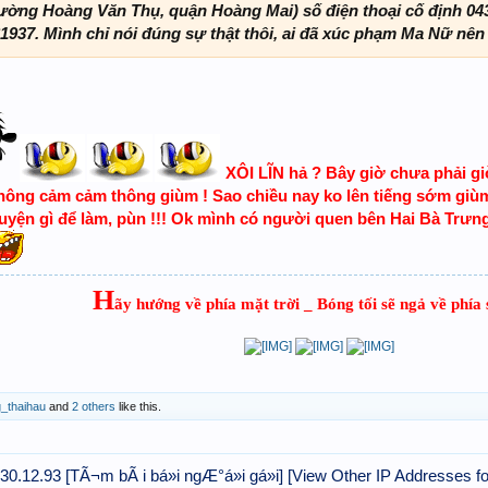
ường Hoàng Văn Thụ, quận Hoàng Mai) số điện thoại cố định 04
1937. Mình chỉ nói đúng sự thật thôi, ai đã xúc phạm Ma Nữ nên x
XÔI LĨN hả ? Bây giờ chưa phải giờ
ông cảm cảm thông giùm ! Sao chiều nay ko lên tiếng sớm giù
huyện gì để làm, pùn !!! Ok mình có người quen bên Hai Bà Trưng,
H
ãy hướng về phía mặt trời _ Bóng tối sẽ ngả về phía 
​
_thaihau
and
2 others
like this.
30.12.93
[TÃ¬m bÃ i bá»i ngÆ°á»i gá»i]
[View Other IP Addresses fo