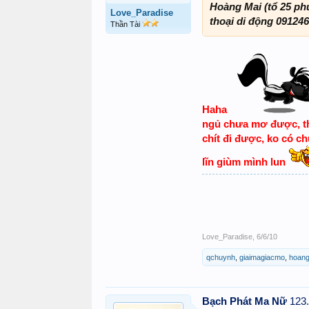
Hoàng Mai (tổ 25 ph
Love_Paradise
thoại di động 091246
Thần Tài
Haha
ngủ chưa mơ được, th
chít đi được, ko có c
lĩn giùm mình lun
Love_Paradise
,
6/6/10
qchuynh
,
giaimagiacmo
,
hoang
Bạch Phát Ma Nữ
123.