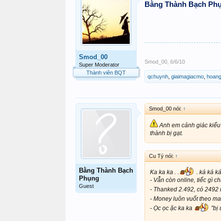
Bằng Thành Bạch Ph
Smod_00
Smod_00
,
6/6/10
Super Moderator
Thành viên BQT
qchuynh
,
giaimagiacmo
,
hoang
Smod_00 nói:
↑
Anh em cảnh giác kiểu 
thành bị gạt.
Cu Tý nói:
↑
Bằng Thành Bạch
Ka ka ka . .
. ká ká k
Phụng
- Vẫn còn online, tiếc gì c
Guest
- Thanked 2.492, có 2492
- Money luôn vuốt theo ma
- Ọc ọc ặc ka ka
"bị 