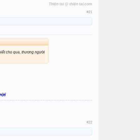
Thiện tai @ thiện tai.com
#21
biết cho qua, thương người
ười
#22