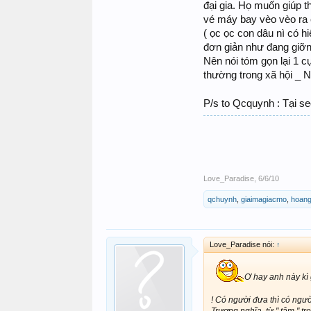
đại gia. Họ muốn giúp th
vé máy bay vèo vèo ra 
( ọc ọc con dâu nì có h
đơn giản như đang giỡn
Nên nói tóm gọn lại 1 
thường trong xã hội _
P/s to Qcquynh : Tại seo 
Love_Paradise
,
6/6/10
qchuynh
,
giaimagiacmo
,
hoang
Love_Paradise nói:
↑
Ơ hay anh này kì 
! Có người đưa thì có ngườ
Trượng nghĩa, từ " tâm " t