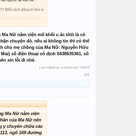
?? Biết cách đăng kí làm tv
h phải làm công ăn lương
p đỡ, ban phước lành, làm
 Ma Nữ nằm viện mổ khối u ác tính là có
 dối, không cần biết đúng
này trên 1000 người _ Ví dụ
hận chuyện đó. nếu ai không tin thì có thể
t te te vào ngân hàng mà
bệnh cho mẹ chồng của Ma Nữ: Nguyễn Hữu
ai) số điện thoại cố định 0438635361, số
ợc ngay vấn đề.
n xin lỗi đi nhé.
m bik, đại gia, đại gia của
Last edited by a moderator:
6/6/10
 sẽ liên lạc với Ma Nữ,
 Nữ trong biến cố thử
#25
iệc làm cho Ma Nữ là 1
là 1 vấn đề hết sức bình
àng !
ồng Ma Nữ nằm viện
n thân của Ma Nữ nên
ơng y chuyên chữa các
113, ngõ 169 đường