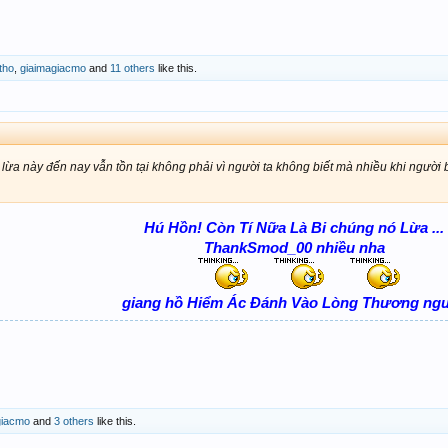
tho
,
giaimagiacmo
and
11 others
like this.
lừa này đến nay vẫn tồn tại không phải vì người ta không biết mà nhiều khi người 
Hú Hồn! Còn Tí Nữa Là Bi chúng nó Lừa ...
ThankSmod_00 nhiều nha
giang hồ Hiểm Ác Đánh Vào Lòng Thương ng
giacmo
and
3 others
like this.