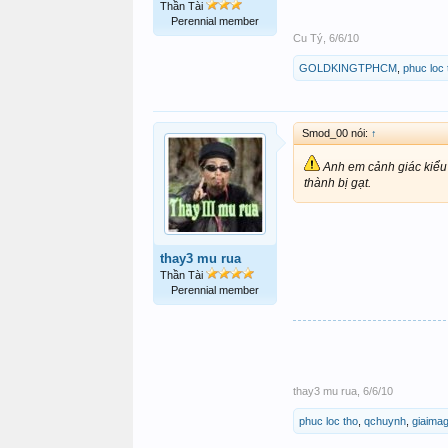
Thần Tài
Perennial member
Cu Tý
,
6/6/10
GOLDKINGTPHCM
,
phuc loc 
Smod_00 nói:
↑
Anh em cảnh giác kiểu 
thành bị gạt.
thay3 mu rua
Thần Tài
Perennial member
thay3 mu rua
,
6/6/10
phuc loc tho
,
qchuynh
,
giaima