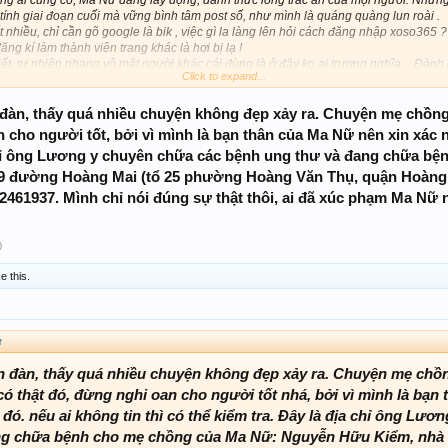
tính giai đoạn cuối mà vững bình tâm post số, như mình là quáng quàng lun roài .
t nhiều, chỉ cần gõ google là bik , việc gì la làng lên hỏi cách đăng nhập xoso365 ?
ng kí làm thành viên trang khác là hơi bị lạ !
hiết, tự nhiên phang vô mặt người khác cái đùng là ở đây ko ai trượng nghĩa _ Đàn
Click to expand...
 Lãng xẹt !
ời đòi lại . Cứ cho đi, bạn sẽ nhận lại nhiều hơn ! Khi 1 ai đó có thành tâm muốn giú
đàn, thấy quá nhiều chuyện không đẹp xảy ra. Chuyện mẹ chồng
 con cháu gia đình hoặc là làm phước để giải hạn thì họ ko câu nệ là thật hay giã
 là cảm thấy rất vui và bình an trong tâm hồn. 1 ngày lượng truy cập vào diễn đàn 
n cho người tốt, bởi vì mình là bạn thân của Ma Nữ nên xin xác n
g , ok giúp _ Chuyện nhỏ như hạt bụi. Chuyển khoản thì ko nói chứ ai cầm tiền mặ
 chỉ ông Lương y chuyên chữa các bệnh ung thư và đang chữa 
ng thấy kì kì, ngại ngại.
69 đường Hoàng Mai (tổ 25 phường Hoàng Văn Thụ, quận Hoàng M
 nhiều, mất niềm tin vào cuộc sống _ Họ muốn trải lòng cũng phải băn khoăn !
 đã va chạm, thấy được thực cảnh của xã hội mặt trong và ngoài thì họ sẽ thấy đư
2461937. Mình chỉ nói đúng sự thật thôi, ai đã xúc phạm Ma Nữ nê
người có thế lực, quyền uy, giám đốc, phó giám đốc, việt kiều hay việt cộng gì đó hẽ
ễ thôi, xẹt xẹt 30s. Nhưng vật chất ko phải là vấn đề, nếu họ thật tâm muốn giúp thì
a chỗ Ma Nữ _ Giúp chi trả tiền viện phí cho mẹ chồng Ma Nữ, an ủi, động viên Ma
0
nì có hiếu với mẹ chồng we chịu hem nỗi ) _ Sau đó tạo cơ hội điều kiện công ăn v
 đang giỡn !
ke this.
 : Chuyện bình thường như cân đường hộp sữa, lừa đảo nhiều tập như Ma Nữ cũng 
ãm nhí
↑
tại seo ??? Ai bik trả lời tại seo ? Mún bik tại seo lè seo thì tự đi tìm hiểu đi nha ch
n đàn, thấy quá nhiều chuyện không đẹp xảy ra. Chuyện mẹ ch
 có thật đó, đừng nghi oan cho người tốt nhá, bởi vì mình là bạ
đó. nếu ai không tin thì có thể kiểm tra. Đây là địa chỉ ông Lư
ng chữa bệnh cho mẹ chồng của Ma Nữ: Nguyễn Hữu Kiểm, nhà 