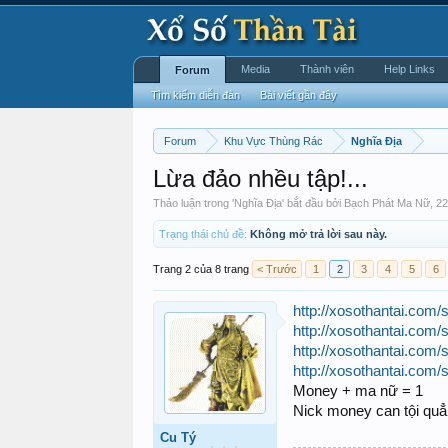
Media
Thành viên
Help Links
Forum
Tìm kiếm diễn đàn
Bài viết gần đây
Forum
Khu Vực Thùng Rác
Nghĩa Địa
Lừa đảo nhều tập!...
Thảo luận trong '
Nghĩa Địa
' bắt đầu bởi
Bạch Phát Ma Nữ
,
22
Trạng thái chủ đề:
Không mở trả lời sau này.
Trang 2 của 8 trang
< Trước
1
2
3
4
5
6
http://xosothantai.co
http://xosothantai.co
http://xosothantai.co
http://xosothantai.co
Money + ma nữ = 1
Nick money can tội quẳn
Cu Tý