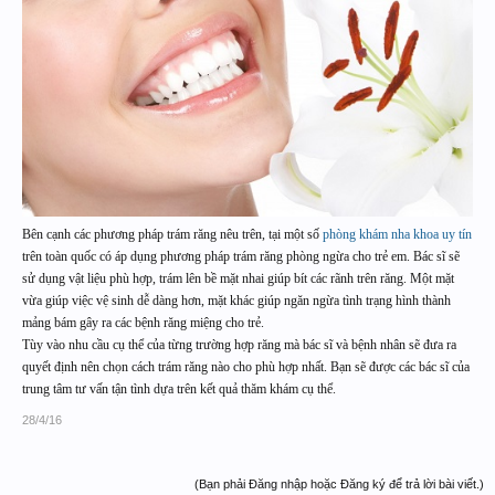
Bên cạnh các phương pháp trám răng nêu trên, tại một số
phòng khám nha khoa uy tín
trên toàn quốc có áp dụng phương pháp trám răng phòng ngừa cho trẻ em. Bác sĩ sẽ
sử dụng vật liệu phù hợp, trám lên bề mặt nhai giúp bít các rãnh trên răng. Một mặt
vừa giúp việc vệ sinh dễ dàng hơn, mặt khác giúp ngăn ngừa tình trạng hình thành
mảng bám gây ra các bệnh răng miệng cho trẻ.
Tùy vào nhu cầu cụ thể của từng trường hợp răng mà bác sĩ và bệnh nhân sẽ đưa ra
quyết định nên chọn cách trám răng nào cho phù hợp nhất. Bạn sẽ được các bác sĩ của
trung tâm tư vấn tận tình dựa trên kết quả thăm khám cụ thể.
28/4/16
(Bạn phải Đăng nhập hoặc Đăng ký để trả lời bài viết.)