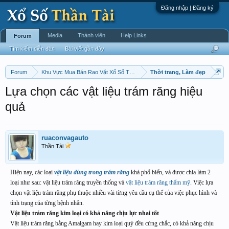
Đăng nhập | Đăng ký
Media
Thành viên
Help Links
Forum
Tìm kiếm diễn đàn
Bài viết gần đây
Forum
Khu Vực Mua Bán Rao Vặt Xổ Số Thần Tài Chấm Cơm !
Thời trang, Làm đẹp
Lựa chọn các vật liệu trám răng hiệu
quả
ruaconvagauto
Thần Tài
Hiện nay, các loại
vật liệu dùng trong trám răng
khá phổ biến, và được chia làm 2
loại như sau: vật liệu trám răng truyền thống và
vật liệu trám răng thẩm mỹ
. Việc lựa
chọn vật liệu trám răng phụ thuộc nhiều vài từng yêu cầu cụ thể của việc phục hình và
tình trạng của từng bệnh nhân.
Vật liệu trám răng kim loại có khả năng chịu lực nhai tốt
Vật liệu trám răng bằng Amalgam hay kim loại quý đều cứng chắc, có khả năng chịu