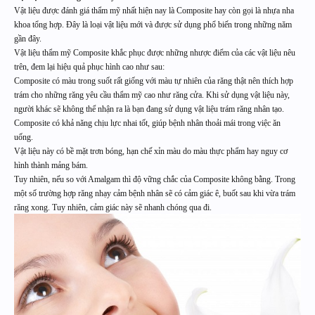
Vật liệu được đánh giá thẩm mỹ nhất hiện nay là Composite hay còn gọi là nhựa nha
khoa tổng hợp. Đây là loại vật liệu mới và được sử dụng phổ biến trong những năm
gần đây.
Vật liệu thẩm mỹ Composite khắc phục được những nhược điểm của các vật liệu nêu
trên, đem lại hiệu quả phục hình cao như sau:
Composite có màu trong suốt rất giống với màu tự nhiên của răng thật nên thích hợp
trám cho những răng yêu cầu thẩm mỹ cao như răng cửa. Khi sử dụng vật liệu này,
người khác sẽ không thể nhận ra là bạn đang sử dụng vật liệu trám răng nhân tạo.
Composite có khả năng chịu lực nhai tốt, giúp bệnh nhân thoải mái trong việc ăn
uống.
Vật liệu này có bề mặt trơn bóng, hạn chế xỉn màu do màu thực phẩm hay nguy cơ
hình thành mảng bám.
Tuy nhiên, nếu so với Amalgam thì độ vững chắc của Composite không bằng. Trong
một số trường hợp răng nhạy cảm bệnh nhân sẽ có cảm giác ê, buốt sau khi vừa trám
răng xong. Tuy nhiên, cảm giác này sẽ nhanh chóng qua đi.