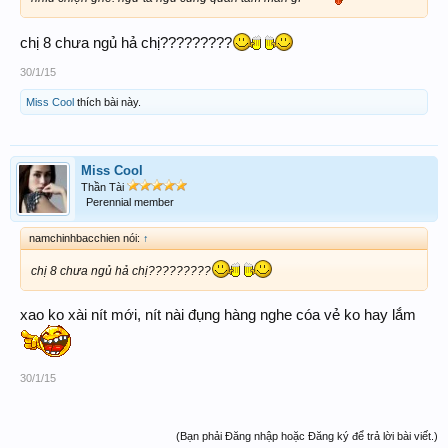
chị 8 chưa ngủ hả chị?????????
30/1/15
Miss Cool
thích bài này.
Miss Cool
Thần Tài
Perennial member
namchinhbacchien nói:
↑
chị 8 chưa ngủ hả chị?????????
xao ko xài nít mới, nít nài đụng hàng nghe cóa vẻ ko hay lắm
30/1/15
(Bạn phải Đăng nhập hoặc Đăng ký để trả lời bài viết.)