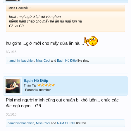
Miss Cool nói:
↑
hoai , mọi ngừ ở lại vui vẻ nghen
mềnh hâm cháo cho mấy bé ăn rùi ngủ lun nà
GL vs G9
hư gớm....giờ mới cho mấy đứa ăn nà....
30/1/15
namchinhbacchien
,
Miss Cool
and
Bạch Hồ Điệp
like this.
Bạch Hồ Điệp
Thần Tài
Perennial member
Pipi mọi người mình cũng out chuẩn bị khò luôn,.. chúc các
đ/c ngủ ngon .. G9
30/1/15
namchinhbacchien
,
Miss Cool
and
NAM CHINH
like this.