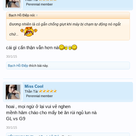
Perennial member
Bạch Hồ Điệp nói:
↑
Đương nhiên là có gắn chống giựt khi máy bị chạm tự động nó ngắt
chứ...
cái gì cẩn thận vẫn hơn nà
30/1/15
Bạch Hồ Điệp
thích bài này.
Miss Cool
Thần Tài
Perennial member
hoai , mọi ngừ ở lại vui vẻ nghen
mềnh hâm cháo cho mấy bé ăn rùi ngủ lun nà
GL vs G9
30/1/15