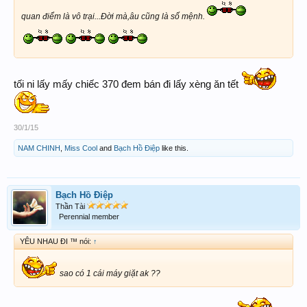
quan điểm là vô trại...Đời mà,âu cũng là số mệnh.
tối ni lấy mấy chiếc 370 đem bán đi lấy xèng ăn tết
30/1/15
NAM CHINH
,
Miss Cool
and
Bạch Hồ Điệp
like this.
Bạch Hồ Điệp
Thần Tài
Perennial member
YÊU NHAU ĐI ™ nói:
↑
sao có 1 cái máy giặt ak ??