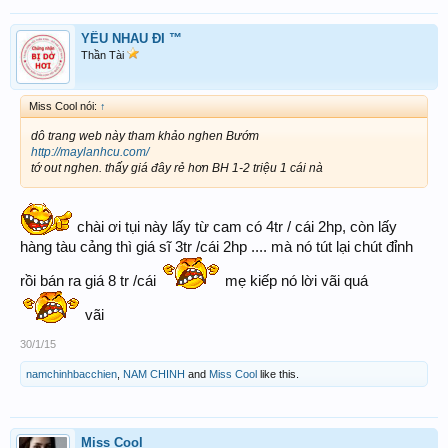
YÊU NHAU ĐI ™
Thần Tài
Miss Cool nói:
↑
dô trang web này tham khảo nghen Bướm
http://maylanhcu.com/
tớ out nghen. thấy giá đây rẻ hơn BH 1-2 triệu 1 cái nà
chài ơi tụi này lấy từ cam có 4tr / cái 2hp, còn lấy
hàng tàu cảng thì giá sĩ 3tr /cái 2hp .... mà nó tút lại chút đỉnh
rồi bán ra giá 8 tr /cái
mẹ kiếp nó lời vãi quá
vãi
30/1/15
namchinhbacchien
,
NAM CHINH
and
Miss Cool
like this.
Miss Cool