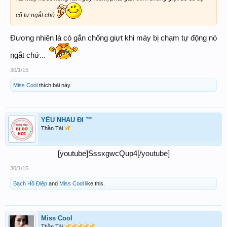
cố tự ngắt chớ
Đương nhiên là có gắn chống giựt khi máy bị chạm tự động nó
ngắt chứ...
30/1/15
Miss Cool
thích bài này.
YÊU NHAU ĐI ™
Thần Tài
[youtube]SssxgwcQup4[/youtube]​
30/1/15
Bạch Hồ Điệp
and
Miss Cool
like this.
Miss Cool
Thần Tài