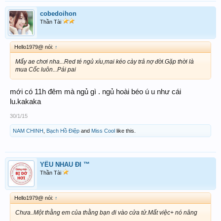
cobedoihon
Thần Tài
Hello1979@ nói:
↑
Mấy ae chơi nha...Red té ngủ xíu,mai kéo cày trả nợ đời.Gặp thời là
mua Cốc luôn...Pái pai
mới có 11h đêm mà ngủ gì . ngủ hoài béo ú u như cái
lu.kakaka
30/1/15
NAM CHINH
,
Bạch Hồ Điệp
and
Miss Cool
like this.
YÊU NHAU ĐI ™
Thần Tài
Hello1979@ nói:
↑
Chưa..Một thằng em của thằng bạn đi vào cửa tử.Mất việc+ nó nâng