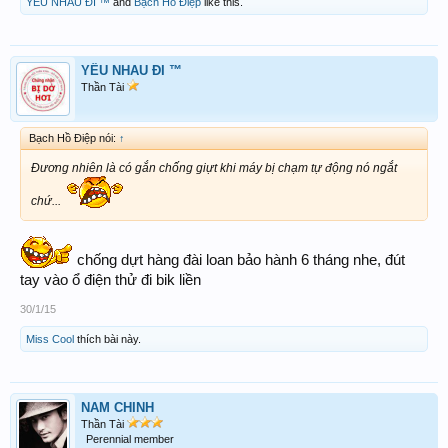
YÊU NHAU ĐI ™
and
Bạch Hồ Điệp
like this.
YÊU NHAU ĐI ™
Thần Tài
Bạch Hồ Điệp nói:
↑
Đương nhiên là có gắn chống giựt khi máy bị chạm tự động nó ngắt
chứ...
chống dựt hàng đài loan bảo hành 6 tháng nhe, đút
tay vào ổ điện thử đi bik liền
30/1/15
Miss Cool
thích bài này.
NAM CHINH
Thần Tài
Perennial member