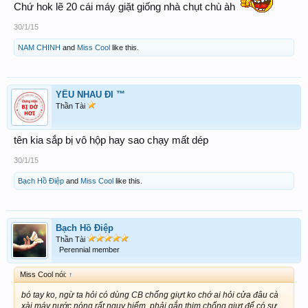
Chứ hok lẽ 20 cái máy giặt giống nhà chụt chù àh
30/1/15
NAM CHINH
and
Miss Cool
like this.
YÊU NHAU ĐI ™
Thần Tài
tên kia sắp bị vô hộp hay sao chạy mất dép
30/1/15
Bạch Hồ Điệp
and
Miss Cool
like this.
Bạch Hồ Điệp
Thần Tài
Perennial member
Miss Cool nói:
↑
bó tay ko, ngừ ta hỏi có dùng CB chống giựt ko chớ ai hỏi cửa đâu cà
xài máy nước nóng rất nguy hiểm, phải gắn thim chống giựt để có sự