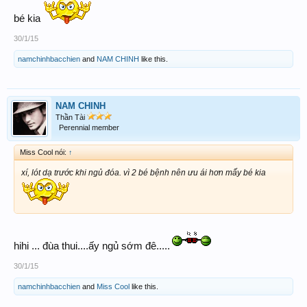
bé kia
30/1/15
namchinhbacchien
and
NAM CHINH
like this.
NAM CHINH
Thần Tài
Perennial member
Miss Cool nói:
↑
xí, lót dạ trước khi ngủ đóa. vì 2 bé bệnh nên ưu ái hơn mấy bé kia
hihi ... đùa thui....ấy ngủ sớm đê.....
30/1/15
namchinhbacchien
and
Miss Cool
like this.