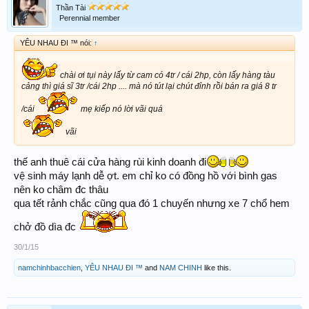
Thần Tài
Perennial member
YÊU NHAU ĐI ™ nói:
↑
chài ơi tụi này lấy từ cam có 4tr / cái 2hp, còn lấy hàng tàu
cảng thì giá sĩ 3tr /cái 2hp .... mà nó tút lại chút đỉnh rồi bán ra giá 8 tr
/cái
mẹ kiếp nó lời vãi quá
vãi
thế anh thuê cái cửa hàng rùi kinh doanh đi
vệ sinh máy lạnh dễ ợt. em chỉ ko có đồng hồ với bình gas
nên ko châm đc thâu
qua tết rảnh chắc cũng qua đó 1 chuyến nhưng xe 7 chổ hem
chở đồ dìa đc
30/1/15
namchinhbacchien
,
YÊU NHAU ĐI ™
and
NAM CHINH
like this.