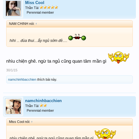
Miss Cool
Thần Tài
Perennial member
NAM CHINH nói:
↑
hihi ... đùa thui....ấy ngủ sớm đê.....
nhìu chiện ghê. ngừ ta ngủ cũng quan tâm mần gì
30/1/15
namchinhbacchien
thích bài này.
namchinhbacchien
Thần Tài
Perennial member
Miss Cool nói:
↑
nhìu chiện ghê. ngừ ta ngủ cũng quan tâm mần gì