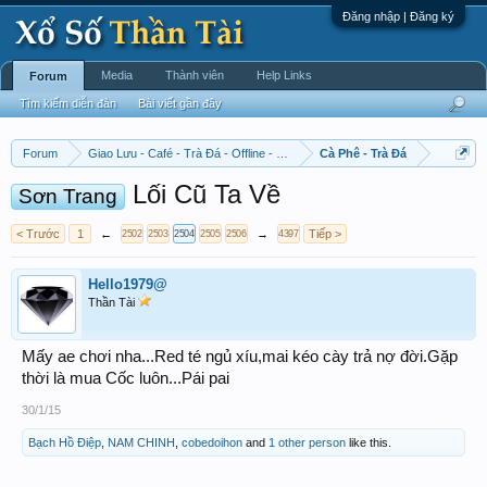
Đăng nhập | Đăng ký
Media
Thành viên
Help Links
Forum
Tìm kiếm diễn đàn
Bài viết gần đây
Forum
Giao Lưu - Café - Trà Đá - Offline - Tỉnh Tò Hihi!
Cà Phê - Trà Đá
Lối Cũ Ta Về
Sơn Trang
< Trước
1
←
→
Tiếp >
2502
2503
2504
2505
2506
4397
Hello1979@
Thần Tài
Mấy ae chơi nha...Red té ngủ xíu,mai kéo cày trả nợ đời.Gặp
thời là mua Cốc luôn...Pái pai
30/1/15
Bạch Hồ Điệp
,
NAM CHINH
,
cobedoihon
and
1 other person
like this.