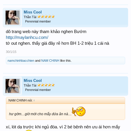
Miss Cool
Thần Tài
Perennial member
dô trang web này tham khảo nghen Bướm
http://maylanhcu.com/
tớ out nghen. thấy giá đây rẻ hơn BH 1-2 triệu 1 cái nà
30/1/15
namchinhbacchien
and
NAM CHINH
like this.
Miss Cool
Thần Tài
Perennial member
NAM CHINH nói:
↑
hư gớm....giờ mới cho mấy đứa ăn nà....
xí, lót dạ trước khi ngủ đóa. vì 2 bé bệnh nên ưu ái hơn mấy