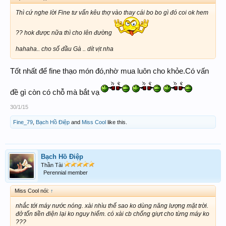
Thì cứ nghe lời Fine tư vấn kêu thợ vào thay cái bo bo gì đó coi ok hem
?? hok được nữa thì cho lên đường
hahaha.. cho số đầu Gà .. dít vịt nha
Tốt nhất để fine thạo món đó,nhờ mua luôn cho khỏe.Có vấn
đề gì còn có chỗ mà bắt vạ
30/1/15
Fine_79
,
Bạch Hồ Điệp
and
Miss Cool
like this.
Bạch Hồ Điệp
Thần Tài
Perennial member
Miss Cool nói:
↑
nhắc tới máy nước nóng. xài nhìu thế sao ko dùng năng lượng mặt trời.
đở tốn tiền điện lại ko nguy hiểm. có xài cb chống giựt cho từng máy ko
???