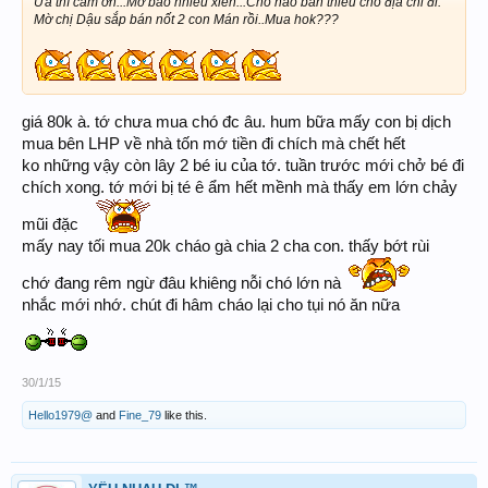
Ừa thì cảm ơn...Mờ bao nhiêu xiền...Chỗ nào bán thiếu cho địa chỉ đi.
Mờ chị Dậu sắp bán nốt 2 con Mán rồi..Mua hok???
giá 80k à. tớ chưa mua chó đc âu. hum bữa mấy con bị dịch
mua bên LHP về nhà tốn mớ tiền đi chích mà chết hết
ko những vậy còn lây 2 bé iu của tớ. tuần trước mới chở bé đi
chích xong. tớ mới bị té ê ẩm hết mềnh mà thấy em lớn chảy
mũi đặc
mấy nay tối mua 20k cháo gà chia 2 cha con. thấy bớt rùi
chớ đang rêm ngừ đâu khiêng nỗi chó lớn nà
nhắc mới nhớ. chút đi hâm cháo lại cho tụi nó ăn nữa
30/1/15
Hello1979@
and
Fine_79
like this.