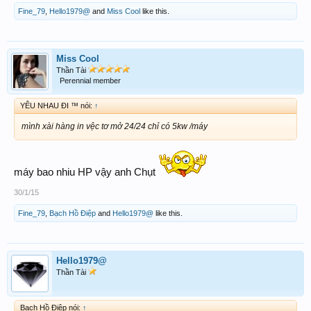
Fine_79
,
Hello1979@
and
Miss Cool
like this.
Miss Cool
Thần Tài
Perennial member
YÊU NHAU ĐI ™ nói:
↑
mình xài hàng in vệc tơ mở 24/24 chỉ có 5kw /máy
máy bao nhiu HP vậy anh Chụt
30/1/15
Fine_79
,
Bạch Hồ Điệp
and
Hello1979@
like this.
Hello1979@
Thần Tài
Bạch Hồ Điệp nói:
↑