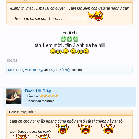
À..anh thì mặt lì lì mà lại có duyên...Lắm lúc điên còn đâu lại ngon ngay
Fine mời
á...Hẹn gặp tại sài gòn 1 bữa nha...
dạ Anh
tăn 1 em mời , tăn 2 Anh trả há hiiii
30/1/15
Miss Cool
,
Hello1979@
and
Bạch Hồ Điệp
like this.
Bạch Hồ Điệp
Thần Tài
Perennial member
Hello1979@ nói:
↑
Làm ơn cho hỏi khắp ngang cùng ngõ hẻm ở cái sì ghềnh này ai zô
ziên bằng ngươi kg vậy?