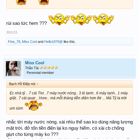
rùi sao tức hem ???
30/1/15
Fine_79
,
Miss Cool
and
Hello1979@
like this.
Miss Cool
Thần Tài
Perennial member
Bạch Hồ Điệp nói:
↑
Ẹc nhà tỷ .. 7 cái Tivi.. 7 máy nước nóng.. 3 tủ lạnh.. 6 máy lạnh.. 1 máy
giặt.. 7 cái quạt ...Vvvv... mà mỗi tháng tiền điện hơn 8tr ... Má Tỷ la trời
um sùm
nhắc tới máy nước nóng. xài nhìu thế sao ko dùng năng lượng
mặt trời. đở tốn tiền điện lại ko nguy hiểm. có xài cb chống
giựt cho từng máy ko ???