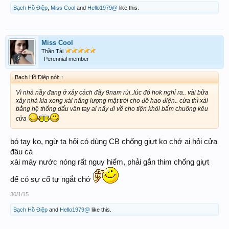
Bạch Hồ Điệp
,
Miss Cool
and
Hello1979@
like this.
Miss Cool
Thần Tài
Perennial member
Bạch Hồ Điệp nói:
↑
Vì nhà nầy đang ở xây cách đây 9nam rùi..lúc đó hok nghỉ ra.. vài bữa
xây nhà kia xong xài năng lượng mặt trời cho đỡ hao điện.. cửa thì xài
bẳng hệ thống dấu vân tay ai nấy đi về cho tiện khỏi bấm chuông kêu
cửa
bó tay ko, ngừ ta hỏi có dùng CB chống giựt ko chớ ai hỏi cửa
đâu cà
xài máy nước nóng rất nguy hiểm, phải gắn thim chống giựt
để có sự cố tự ngắt chớ
30/1/15
Bạch Hồ Điệp
and
Hello1979@
like this.