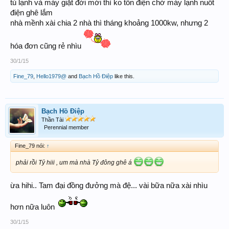
tủ lạnh và máy giặt đời mới thì ko tốn điện chớ máy lạnh nuốt
điện ghê lắm
nhà mềnh xài chia 2 nhà thì tháng khoảng 1000kw, nhưng 2
hóa đơn cũng rẻ nhìu
30/1/15
Fine_79
,
Hello1979@
and
Bạch Hồ Điệp
like this.
Bạch Hồ Điệp
Thần Tài
Perennial member
Fine_79 nói:
↑
phải rồi Tỷ hiii , um mà nhà Tỷ đông ghê á
ừa hihi.. Tam đại đồng đưởng mà đệ... vài bữa nữa xài nhìu
hơn nữa luôn
30/1/15