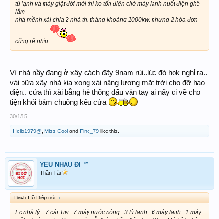
tủ lạnh và máy giặt đời mới thì ko tốn điện chớ máy lạnh nuốt điện ghê
lắm
nhà mềnh xài chia 2 nhà thì tháng khoảng 1000kw, nhưng 2 hóa đơn
cũng rẻ nhìu
Vì nhà nầy đang ở xây cách đây 9nam rùi..lúc đó hok nghỉ ra..
vài bữa xây nhà kia xong xài năng lượng mặt trời cho đỡ hao
điện.. cửa thì xài bẳng hệ thống dấu vân tay ai nấy đi về cho
tiện khỏi bấm chuông kêu cửa
30/1/15
Hello1979@
,
Miss Cool
and
Fine_79
like this.
YÊU NHAU ĐI ™
Thần Tài
Bạch Hồ Điệp nói:
↑
Ẹc nhà tỷ .. 7 cái Tivi.. 7 máy nước nóng.. 3 tủ lạnh.. 6 máy lạnh.. 1 máy