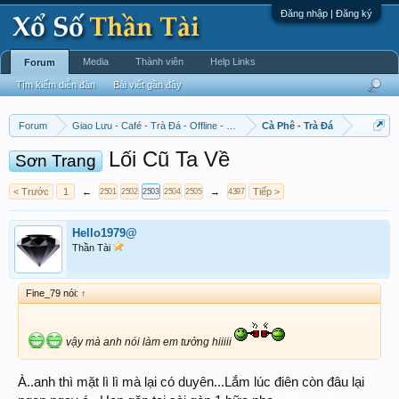
Đăng nhập | Đăng ký
Media
Thành viên
Help Links
Forum
Tìm kiếm diễn đàn
Bài viết gần đây
Forum
Giao Lưu - Café - Trà Đá - Offline - Tỉnh Tò Hihi!
Cà Phê - Trà Đá
Lối Cũ Ta Về
Sơn Trang
< Trước
1
←
→
Tiếp >
2501
2502
2503
2504
2505
4397
Hello1979@
Thần Tài
Fine_79 nói:
↑
vậy mà anh nói làm em tưởng hiiiii
À..anh thì mặt lì lì mà lại có duyên...Lắm lúc điên còn đâu lại