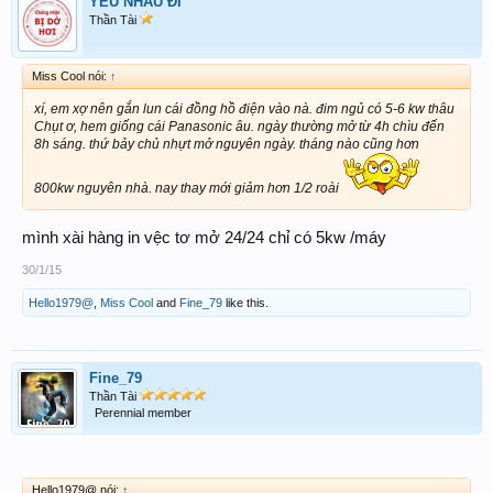
YÊU NHAU ĐI ™
Thần Tài
Miss Cool nói:
↑
xí, em xợ nên gắn lun cái đồng hồ điện vào nà. đim ngủ có 5-6 kw thâu
Chụt ơ, hem giống cái Panasonic âu. ngày thường mở từ 4h chìu đến
8h sáng. thứ bảy chủ nhựt mở nguyên ngày. tháng nào cũng hơn
800kw nguyên nhà. nay thay mới giảm hơn 1/2 roài
mình xài hàng in vệc tơ mở 24/24 chỉ có 5kw /máy
30/1/15
Hello1979@
,
Miss Cool
and
Fine_79
like this.
Fine_79
Thần Tài
Perennial member
Hello1979@ nói:
↑