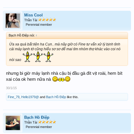
Miss Cool
Thần Tài
Perennial member
Bạch Hồ Điệp nói:
↑
Ừa xa quá bất tiện ha Cun.. mà nãy giờ có Fine tư vấn xử lý bịnh tình
cái máy lạnh tớ cũng hiểu sơ sơ để mai tìm nhóm thợ khác vào coi nó
nói sao
nhưng bi giờ máy lạnh nhà cậu bị đầu gà đít vịt roài, hem bít
xai cóa ok hem nữa nà
30/1/15
Fine_79
,
Hello1979@
and
Bạch Hồ Điệp
like this.
Bạch Hồ Điệp
Thần Tài
Perennial member