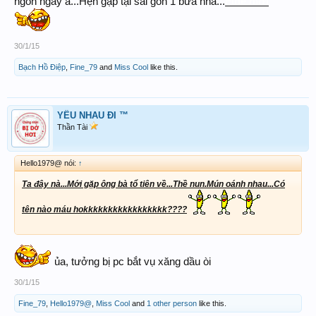
Fine mời
ngon ngay á...Hẹn gặp tại sài gòn 1 bữa nha...
30/1/15
Bạch Hồ Điệp
,
Fine_79
and
Miss Cool
like this.
YÊU NHAU ĐI ™
Thần Tài
Hello1979@ nói:
↑
Ta đây nà...Mới gặp ông bà tổ tiên về...Thề nun.Mún oánh nhau...Có
tên nào máu hokkkkkkkkkkkkkkkkk????
ủa, tưởng bị pc bắt vụ xăng dầu òi
30/1/15
Fine_79
,
Hello1979@
,
Miss Cool
and
1 other person
like this.