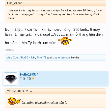
Fine_79 nói:
↑
nhà em 2 cái máy lạnh mono mõi máy chạy 1 ngày trên 10 tiếng , 4 cái
tv , tủ lạnh máy giặt .....máy khách mang về chạy búa xua tháng 700k
hiiiiiii
Ẹc nhà tỷ .. 7 cái Tivi.. 7 máy nước nóng.. 3 tủ lạnh.. 6 máy
lạnh.. 1 máy giặt.. 7 cái quạt ...Vvvv... mà mỗi tháng tiền điện
hơn 8tr ... Má Tỷ la trời um sùm
30/1/15
Miss Cool
,
NAM CHINH
,
Fine_79
and
1 other person
like this.
Hello1979@
Thần Tài
YÊU NHAU ĐI ™ nói:
↑
ủa, tưởng bị pc bắt vụ xăng dầu òi