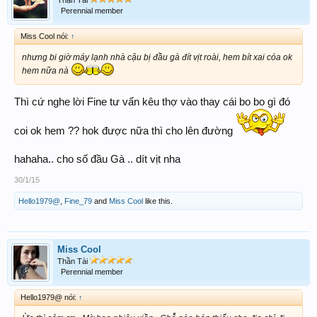
Perennial member
Miss Cool nói:
↑
nhưng bi giờ máy lạnh nhà cậu bị đầu gà đít vịt roài, hem bít xai cóa ok
hem nữa nà
Thì cứ nghe lời Fine tư vấn kêu thợ vào thay cái bo bo gì đó
coi ok hem ?? hok được nữa thì cho lên đường
hahaha.. cho số đầu Gà .. dít vịt nha
30/1/15
Hello1979@
,
Fine_79
and
Miss Cool
like this.
Miss Cool
Thần Tài
Perennial member
Hello1979@ nói:
↑