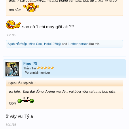
giặt.. 7 cái quạt ...Vvvv... mà mỗi tháng tiền điện hơn 8tr ... Má Tỷ la trời
um sùm
sao có 1 cái máy giặt ak ??
30/1/15
Bạch Hồ Điệp
,
Miss Cool
,
Hello1979@
and
1 other person
like this.
Fine_79
Thần Tài
Perennial member
Bạch Hồ Điệp nói:
↑
ừa hihi.. Tam đại đồng đưởng mà đệ... vài bữa nữa xài nhìu hơn nữa
luôn
ở vậy vui Tỷ á
30/1/15