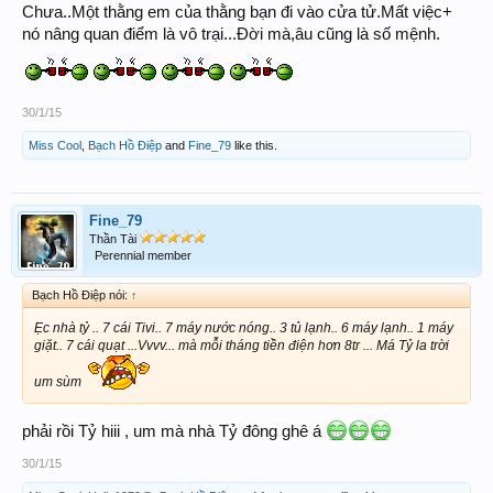
Chưa..Một thằng em của thằng bạn đi vào cửa tử.Mất việc+
nó nâng quan điểm là vô trại...Đời mà,âu cũng là số mệnh.
30/1/15
Miss Cool
,
Bạch Hồ Điệp
and
Fine_79
like this.
Fine_79
Thần Tài
Perennial member
Bạch Hồ Điệp nói:
↑
Ẹc nhà tỷ .. 7 cái Tivi.. 7 máy nước nóng.. 3 tủ lạnh.. 6 máy lạnh.. 1 máy
giặt.. 7 cái quạt ...Vvvv... mà mỗi tháng tiền điện hơn 8tr ... Má Tỷ la trời
um sùm
phải rồi Tỷ hiii , um mà nhà Tỷ đông ghê á
30/1/15