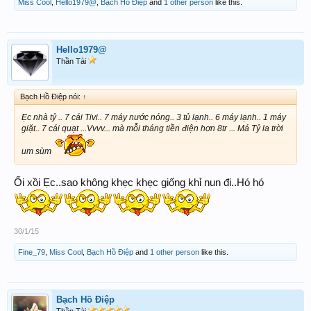
Miss Cool
,
Hello1979@
,
Bạch Hồ Điệp
and
1 other person
like this.
Hello1979@
Thần Tài
Bạch Hồ Điệp nói:
↑
Ẹc nhà tỷ .. 7 cái Tivi.. 7 máy nước nóng.. 3 tủ lạnh.. 6 máy lạnh.. 1 máy
giặt.. 7 cái quạt ...Vvvv... mà mỗi tháng tiền điện hơn 8tr ... Má Tỷ la trời
um sùm
Ối xồi Ẹc..sao không khẹc khẹc giống khỉ nun đi..Hó hó
30/1/15
Fine_79
,
Miss Cool
,
Bạch Hồ Điệp
and
1 other person
like this.
Bạch Hồ Điệp
Thần Tài