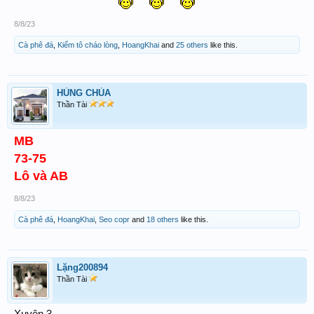
8/8/23
Cà phê đá
,
Kiếm tô cháo lòng
,
HoangKhai
and
25 others
like this.
HÙNG CHÙA
Thần Tài
MB
73-75
Lô và AB
8/8/23
Cà phê đá
,
HoangKhai
,
Seo copr
and
18 others
like this.
Lặng200894
Thần Tài