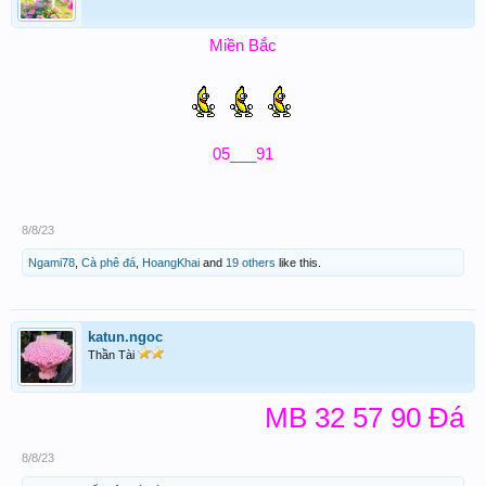
Miền Bắc
05___91
8/8/23
Ngami78
,
Cà phê đá
,
HoangKhai
and
19 others
like this.
katun.ngoc
Thần Tài
MB 32 57 90 Đá
8/8/23