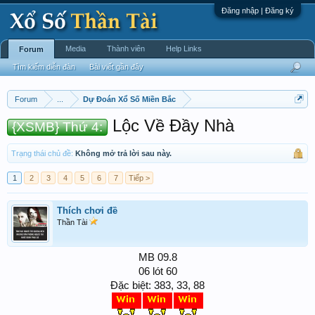
Đăng nhập | Đăng ký
Media
Thành viên
Help Links
Forum
Tìm kiếm diễn đàn
Bài viết gần đây
Forum
...
Dự Đoán Xổ Số Miền Bắc
Lộc Về Đầy Nhà
{XSMB} Thứ 4:
Trạng thái chủ đề:
Không mở trả lời sau này.
1
2
3
4
5
6
7
Tiếp >
Thích chơi đề
Thần Tài
MB 09.8
06 lót 60
Đặc biệt: 383, 33, 88