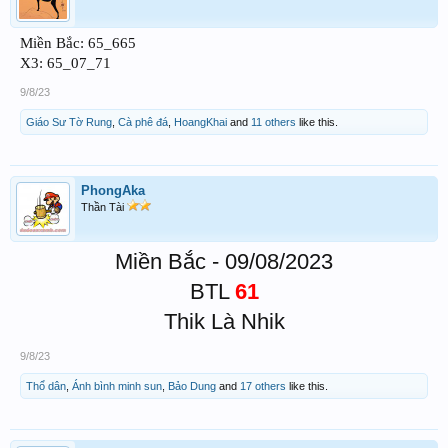
Miền Bắc: 65_665
X3: 65_07_71
9/8/23
Giáo Sư Tờ Rung
,
Cà phê đá
,
HoangKhai
and
11 others
like this.
PhongAka
Thần Tài
Miền Bắc - 09/08/2023
BTL
61
Thik Là Nhik
9/8/23
Thổ dân
,
Ánh bình minh sun
,
Bảo Dung
and
17 others
like this.