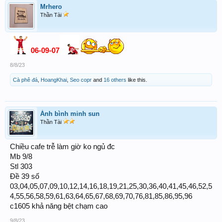
Mrhero
Thần Tài
06-09-07
8/8/23
Cà phê đá
,
HoangKhai
,
Seo copr
and
16 others
like this.
Ánh bình minh sun
Thần Tài
Chiều cafe trễ làm giờ ko ngủ đc
Mb 9/8
Stl 303
Đề 39 số
03,04,05,07,09,10,12,14,16,18,19,21,25,30,36,40,41,45,46,52,5
4,55,56,58,59,61,63,64,65,67,68,69,70,76,81,85,86,95,96
c1605 khả năng bệt chạm cao
9/8/23