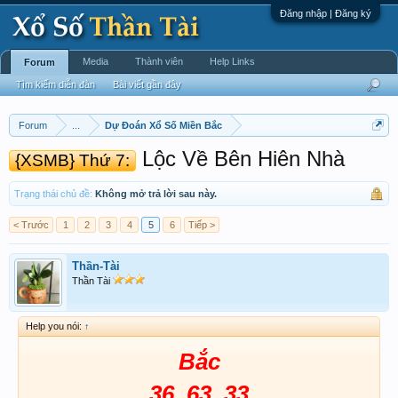
Đăng nhập | Đăng ký
Media
Thành viên
Help Links
Forum
Tìm kiếm diễn đàn
Bài viết gần đây
Forum
...
Dự Đoán Xổ Số Miền Bắc
Lộc Về Bên Hiên Nhà
{XSMB} Thứ 7:
Trạng thái chủ đề:
Không mở trả lời sau này.
< Trước
1
2
3
4
5
6
Tiếp >
Thần-Tài
Thần Tài
Help you nói:
↑
Bắc
36. 63. 33