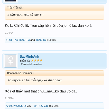
Thần-Tài nói:
↑
3 càng 929. Bạn có chơi k?
Ko b. Chỉ đc lô. Trọn cặp hên rồi bữa jo nó lạc đạn ko à
21/9/24
Gold
,
Tao Thao 123
and
Thần-Tài
like this.
BaoMinhAnh
Thần Tài
Perennial member
Bảo toàn số điểm nói:
↑
Xổ vậy cái ăn hết mỗi ngày xổ khác nhau
Xổ riết thấy mệt thật chứ...má...ko đâu vô đâu
21/9/24
Gold
,
HoangKhai
and
Tao Thao 123
like this.