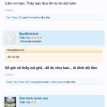
Cảm ơn bạn. Thấy bạn đưa lên tự tin dứt luôn
21/9/24
Tao Thao 123
and
HoangKhai
like this.
BaoMinhAnh
Thần Tài
Perennial member
HoangKhai nói:
↑
49-59-89
Số giờ xổ thấy mà ghê...để đc như ban... là đỉnh dữ lắm
21/9/24
Gold
,
Tao Thao 123
,
HoangKhai
and
1 other person
like this.
Ánh bình minh sun
Thần Tài