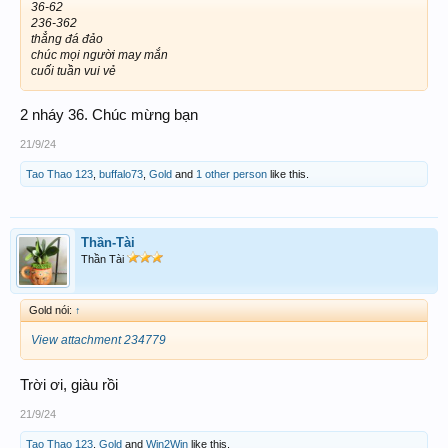
36-62
236-362
thẳng đá đảo
chúc mọi người may mắn
cuối tuần vui vẻ
2 nháy 36. Chúc mừng bạn
21/9/24
Tao Thao 123
,
buffalo73
,
Gold
and
1 other person
like this.
Thần-Tài
Thần Tài
Gold nói:
↑
View attachment 234779
Trời ơi, giàu rồi
21/9/24
Tao Thao 123
,
Gold
and
Win2Win
like this.