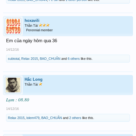
hoxavili
Thần Tài
Perennial member
Em của ngày hôm qua 36
14/12/16
subtotal
,
Relax 2015
,
BAO_CHUẨN
and
6 others
like this.
Hắc Long
Thần Tài
Lụm : 08.80
14/12/16
Relax 2015
,
lolem479
,
BAO_CHUẨN
and
2 others
like this.