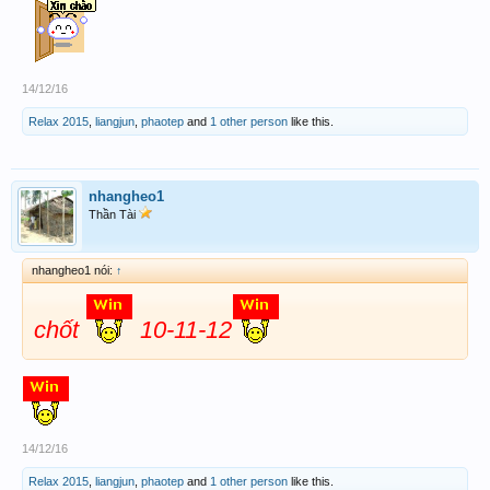
14/12/16
Relax 2015
,
liangjun
,
phaotep
and
1 other person
like this.
nhangheo1
Thần Tài
nhangheo1 nói:
↑
chốt
10-11-12
14/12/16
Relax 2015
,
liangjun
,
phaotep
and
1 other person
like this.