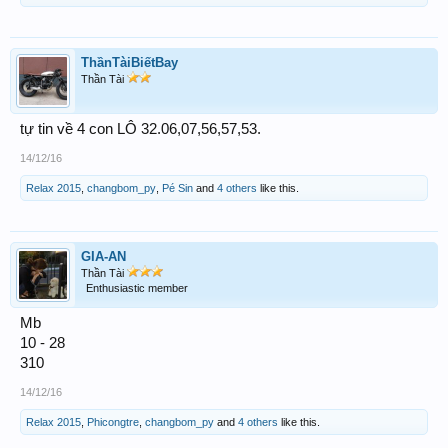
ThầnTàiBiếtBay
Thần Tài
tự tin về 4 con LÔ 32.06,07,56,57,53.
14/12/16
Relax 2015
,
changbom_py
,
Pé Sin
and
4 others
like this.
GIA-AN
Thần Tài
Enthusiastic member
Mb
10 - 28
310
14/12/16
Relax 2015
,
Phicongtre
,
changbom_py
and
4 others
like this.