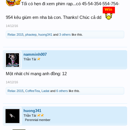
Tối có hẹn đi xem phim rạp...có 45-54-354-554-754-
954 kêu giùm em nha bà con. Thanks! Chúc cả dd
14/12/16
Relax 2015
,
phaotep
,
huong341
and
3 others
like this.
namminh007
Thần Tài
Một nhát chí mạng anh đồng: 12
14/12/16
Relax 2015
,
CoffeeTea
,
Ladat
and
6 others
like this.
huong341
Thần Tài
Perennial member