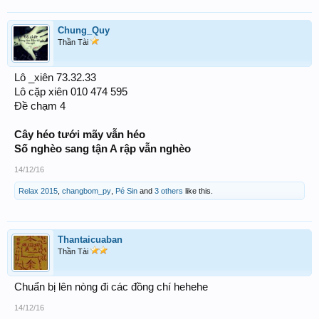
Chung_Quy
Thần Tài
Lô _xiên 73.32.33
Lô cặp xiên 010 474 595
Đề chạm 4
Cây héo tưới mãy vẫn héo
Số nghèo sang tận A rập vẫn nghèo
14/12/16
Relax 2015
,
changbom_py
,
Pé Sin
and
3 others
like this.
Thantaicuaban
Thần Tài
Chuẩn bị lên nòng đi các đồng chí hehehe
14/12/16