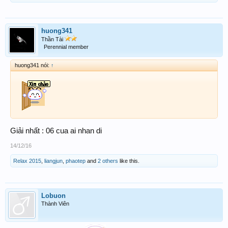
huong341
Thần Tài
Perennial member
huong341 nói:
↑
Giải nhất : 06 cua ai nhan di
14/12/16
Relax 2015
,
liangjun
,
phaotep
and
2 others
like this.
Lobuon
Thành Viên