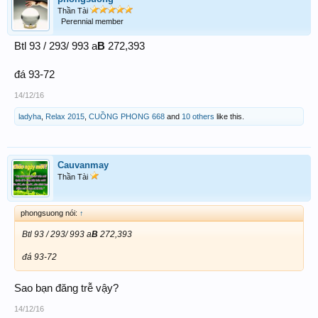
Thần Tài
Perennial member
Btl 93 / 293/ 993 a
B
272,393
đá 93-72
14/12/16
ladyha
,
Relax 2015
,
CUỒNG PHONG 668
and
10 others
like this.
Cauvanmay
Thần Tài
phongsuong nói:
↑
Btl 93 / 293/ 993 a
B
272,393
đá 93-72
Sao bạn đăng trễ vậy?
14/12/16