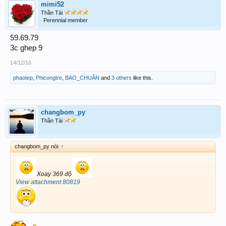
mimi52
Thần Tài
Perennial member
59.69.79
3c ghep 9
14/12/16
phaotep
,
Phicongtre
,
BAO_CHUẨN
and
3 others
like this.
changbom_py
Thần Tài
changbom_py nói:
↑
Xoay 369 độ
View attachment 80819