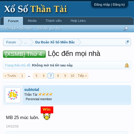
Đăng nhập | Đăng ký
Media
Thành viên
Help Links
Forum
Tìm kiếm diễn đàn
Bài viết gần đây
Forum
...
Dự Đoán Xổ Số Miền Bắc
Lộc đến mọi nhà
{XSMB} Thứ 4:
Trạng thái chủ đề:
Không mở trả lời sau này.
< Trước
1
←
5
6
7
8
9
10
Tiếp >
subtotal
Thần Tài
Perennial member
MB 25 múc luôn.
14/12/16