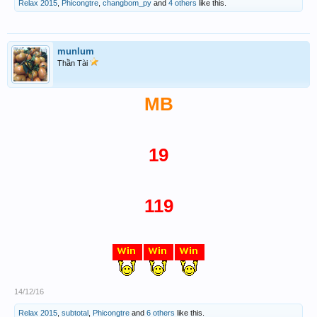
Relax 2015
,
Phicongtre
,
changbom_py
and
4 others
like this.
munlum
Thần Tài
MB
19
119
14/12/16
Relax 2015
,
subtotal
,
Phicongtre
and
6 others
like this.