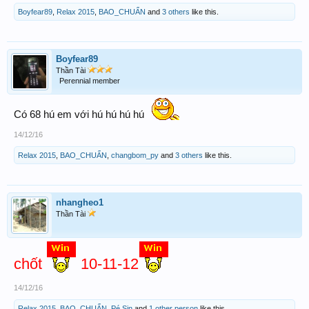
Boyfear89
,
Relax 2015
,
BAO_CHUẨN
and
3 others
like this.
Boyfear89
Thần Tài
Perennial member
Có 68 hú em với hú hú hú hú
14/12/16
Relax 2015
,
BAO_CHUẨN
,
changbom_py
and
3 others
like this.
nhangheo1
Thần Tài
chốt
10-11-12
14/12/16
Relax 2015
,
BAO_CHUẨN
,
Pé Sin
and
1 other person
like this.