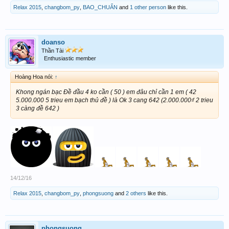
Relax 2015
,
changbom_py
,
BAO_CHUẨN
and
1 other person
like this.
doanso
Thần Tài
Enthusiastic member
Hoàng Hoa nói:
↑
Khong ngán bạc Đề đầu 4 ko cần ( 50 ) em đâu chỉ cần 1 em ( 42
5.000.000 5 trieu em bạch thủ đề ) là Ok 3 cang 642 (2.000.000₫ 2 trieu
3 càng đề 642 )
14/12/16
Relax 2015
,
changbom_py
,
phongsuong
and
2 others
like this.
phongsuong