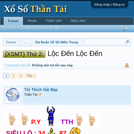
Đăng nhập | Đăng ký
Media
Thành viên
Help Links
Forum
Tìm kiếm diễn đàn
Bài viết gần đây
Forum
...
Dự Đoán Xổ Số Miền Trung
Lộc Đến Lộc Đến
{XSMT} Thứ 2:
Trạng thái chủ đề:
Không mở trả lời sau này.
1
2
3
Tiếp >
Tôi Thích Gái Đẹp
Thần Tài
P.Y
TTH
SIÊU LÔ :
34
87