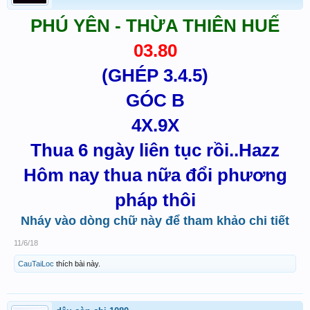
PHÚ YÊN - THỪA THIÊN HUẾ
03.80
(GHÉP 3.4.5)
GÓC B
4X.9X
Thua 6 ngày liên tục rồi..Hazz
Hôm nay thua nữa đổi phương
pháp thôi
Nháy vào dòng chữ này để tham khảo chi tiết
11/6/18
CauTaiLoc
thích bài này.