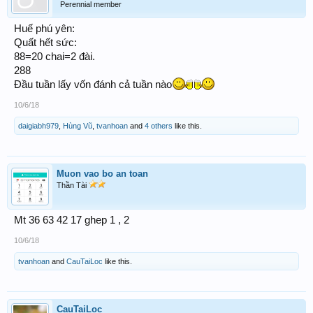
Perennial member
Huế phú yên:
Quất hết sức:
88=20 chai=2 đài.
288
Đầu tuần lấy vốn đánh cả tuần nào
10/6/18
daigiabh979
,
Hùng Vũ
,
tvanhoan
and
4 others
like this.
Muon vao bo an toan
Thần Tài
Mt 36 63 42 17 ghep 1 , 2
10/6/18
tvanhoan
and
CauTaiLoc
like this.
CauTaiLoc