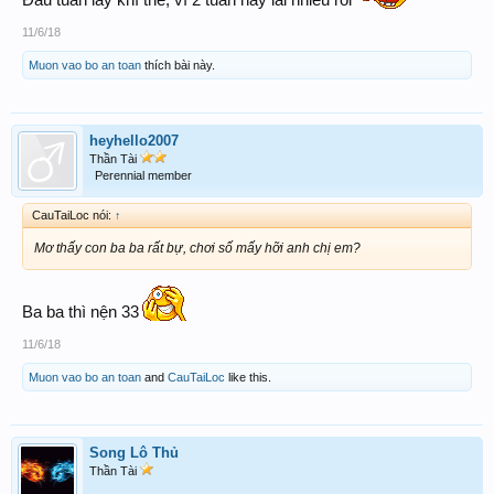
11/6/18
Muon vao bo an toan
thích bài này.
heyhello2007
Thần Tài
Perennial member
CauTaiLoc nói:
↑
Mơ thấy con ba ba rất bự, chơi số mấy hỡi anh chị em?
Ba ba thì nện 33
11/6/18
Muon vao bo an toan
and
CauTaiLoc
like this.
Song Lô Thủ
Thần Tài