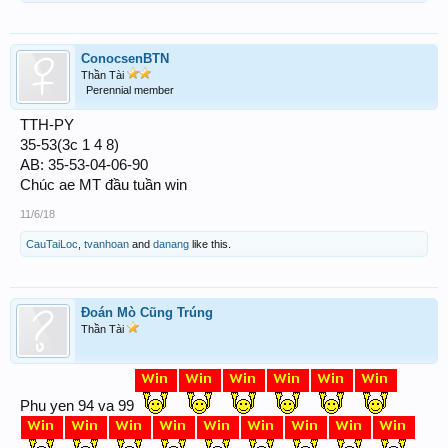
ConocsenBTN
Thần Tài
Perennial member
TTH-PY
35-53(3c 1 4 8)
AB: 35-53-04-06-90
Chúc ae MT đầu tuần win
11/6/18
CauTaiLoc
,
tvanhoan
and
danang
like this.
Đoán Mò Cũng Trúng
Thần Tài
Phu yen 94 va 99