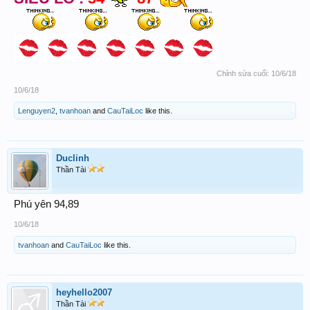
Chỉnh sửa cuối:
10/6/18
10/6/18
Lenguyen2
,
tvanhoan
and
CauTaiLoc
like this.
Duclinh
Thần Tài
Phú yên 94,89
10/6/18
tvanhoan
and
CauTaiLoc
like this.
heyhello2007
Thần Tài