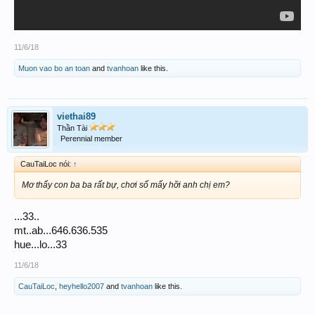
11/6/18
Muon vao bo an toan
and
tvanhoan
like this.
viethai89
Thần Tài
Perennial member
CauTaiLoc nói:
↑
Mơ thấy con ba ba rất bự, chơi số mấy hỡi anh chị em?
...33..
mt..ab...646.636.535
hue...lo...33
11/6/18
CauTaiLoc
,
heyhello2007
and
tvanhoan
like this.