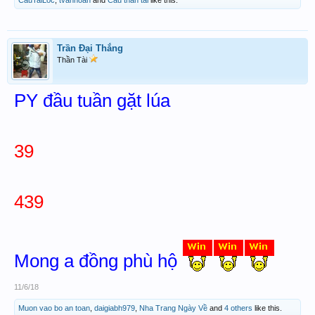
Trần Đại Thắng
Thần Tài
PY đầu tuần gặt lúa
39
439
Mong a đồng phù hộ
11/6/18
Muon vao bo an toan
,
daigiabh979
,
Nha Trang Ngày Về
and
4 others
like this.