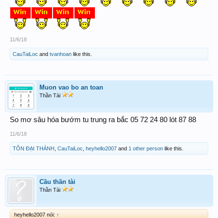
11/6/18
CauTaiLoc
and
tvanhoan
like this.
Muon vao bo an toan
Thần Tài
So mơ sâu hóa bướm tu trung ra bắc 05 72 24 80 lót 87 88
11/6/18
TÔN ĐẠI THÁNH
,
CauTaiLoc
,
heyhello2007
and
1 other person
like this.
Cầu thần tài
Thần Tài
heyhello2007 nói:
↑