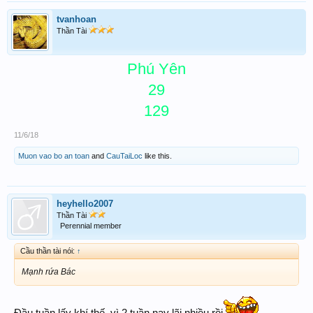
tvanhoan
Thần Tài
Phú Yên
29
129
11/6/18
Muon vao bo an toan
and
CauTaiLoc
like this.
heyhello2007
Thần Tài
Perennial member
Cầu thần tài nói:
↑
Mạnh rứa Bác
Đầu tuần lấy khí thế, vì 2 tuần nay lãi nhiều rồi