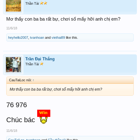
Thần Tài
Mơ thấy con ba ba rất bự, chơi số mấy hỡi anh chị em?
11/6/18
heyhello2007
,
tvanhoan
and
viethai89
like this.
Trần Đại Thắng
Thần Tài
CauTaiLoc nói:
↑
Mơ thấy con ba ba rất bự, chơi số mấy hỡi anh chị em?
76 976
Chúc bác
11/6/18
CauTaiLoc
,
tvanhoan
and
Cầu thần tài
like this.