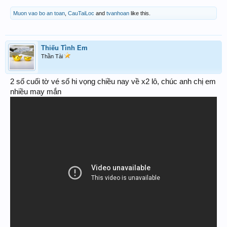
Muon vao bo an toan
,
CauTaiLoc
and
tvanhoan
like this.
Thiếu Tình Em
Thần Tài
2 số cuối tờ vé số hi vọng chiều nay về x2 lô, chúc anh chị em
nhiều may mắn