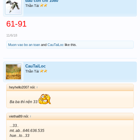
dâu còn chi 1080
Thần Tài
61-91
11/6/18
Muon vao bo an toan
and
CauTaiLoc
like this.
CauTaiLoc
Thần Tài
heyhello2007 nói:
↑
Ba ba thì nện 33
viethai89 nói:
↑
...33..
mt..ab...646.636.535
hue...lo...33