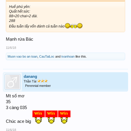
Huế phú yên:
Quất hết sức:
88=20 chai=2 đài.
288
Đầu tuần lấy vốn đánh cả tuần nào
Mạnh rứa Bác
11/6/18
Muon vao bo an toan
,
CauTaiLoc
and
tvanhoan
like this.
danang
Thần Tài
Perennial member
Mt số mơ
35
3 càng 035
Chúc ace big
11/6/18