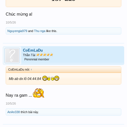
Chúc mừng a!
10/5/26
Nguyengia979
and
Thu nga
like this.
CoEmLaDu
Thần Tài
Perennial member
CoEmLaDu nói:
↑
Mb ab dx lô 04.44.84
Nay ra gam ...
10/5/26
AnAn338
thích bài này.