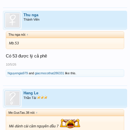
Thu nga
Thành Viên
Thu nga nói:
↑
Mb.53
Có 53 được lý cả phê
10/5/26
Nguyengia979
and
giacmocothat286331
like this.
Hang Le
Thần Tài
Me.GusTas.38 nói:
↑
Mé đánh cái câm nguyên đầu 7