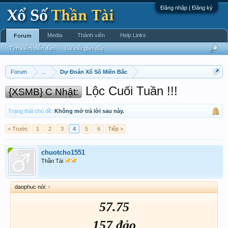
Đăng nhập | Đăng ký
Media
Thành viên
Help Links
Forum
Tìm kiếm diễn đàn
Bài viết gần đây
Forum
...
Dự Đoán Xổ Số Miền Bắc
Lộc Cuối Tuần !!!
{XSMB} C Nhật:
Trạng thái chủ đề:
Không mở trả lời sau này.
< Trước
1
2
3
4
5
6
Tiếp >
chuotcho1551
Thần Tài
daophuc nói:
↑
57.75
157 đảo