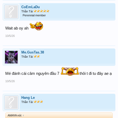
CoEmLaDu
Thần Tài
Perennial member
Wait ab oy ah
10/5/26
Me.GusTas.38
Thần Tài
Mé đánh cái câm nguyên đầu 7
thôi t đi tu đây ae ạ
10/5/26
Hang Le
Thần Tài
AMAYA nói:
↑