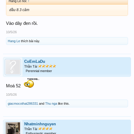
Hang Le nói:
↑
đầu 8.3 câm
Vào dây đen rồi.
10/5/26
Hang Le
thích bài này.
CoEmLaDu
Thần Tài
Perennial member
Moá 52
10/5/26
giacmocothat286331
and
Thu nga
like this.
Nhatminhnguyen
Thần Tài
Enthusiastic member