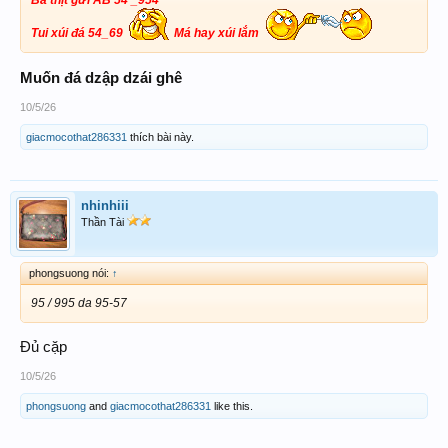
Tui xúi đá 54_69
Má hay xúi lắm
Muốn đá dzập dzái ghê
10/5/26
giacmocothat286331
thích bài này.
nhinhiii
Thần Tài
phongsuong nói:
↑
95 / 995 da 95-57
Đủ cặp
10/5/26
phongsuong
and
giacmocothat286331
like this.