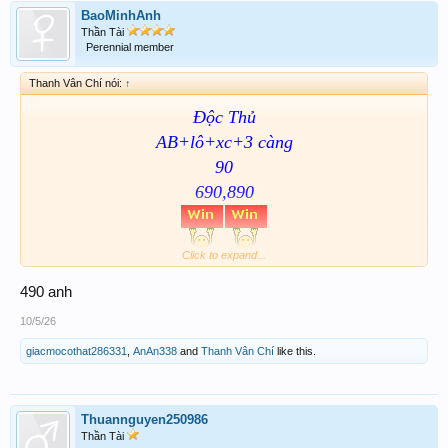
BaoMinhAnh
Thần Tài
Perennial member
Thanh Vân Chí nói:
↑
Độc Thủ
AB+lô+xc+3 càng
90
690,890
Click to expand...
@Delicious
AB 10k
490 anh
10/5/26
giacmocothat286331
,
AnAn338
and
Thanh Vân Chí
like this.
Thuannguyen250986
Thần Tài