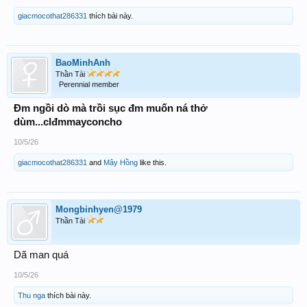
giacmocothat286331
thích bài này.
BaoMinhAnh
Thần Tài
Perennial member
Đm ngồi dò mà trồi sục đm muốn ná thở
dùm...clđmmayconcho
10/5/26
giacmocothat286331
and
Mây Hồng
like this.
Mongbinhyen@1979
Thần Tài
Dã man quá
10/5/26
Thu nga
thích bài này.