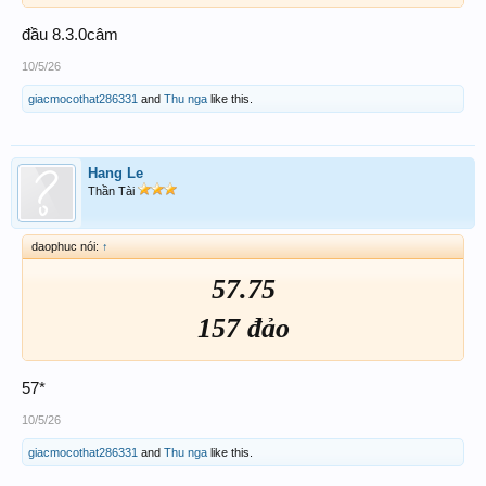
đầu 8.3.0câm
10/5/26
giacmocothat286331
and
Thu nga
like this.
Hang Le
Thần Tài
daophuc nói:
↑
57.75
157 đảo
57*
10/5/26
giacmocothat286331
and
Thu nga
like this.