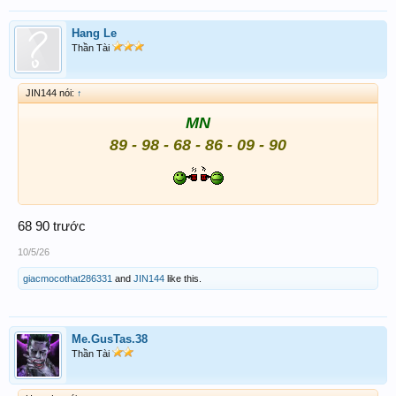
Hang Le
Thần Tài
JIN144 nói:
↑
MN
89 - 98 - 68 - 86 - 09 - 90
68 90 trước
10/5/26
giacmocothat286331
and
JIN144
like this.
Me.GusTas.38
Thần Tài