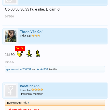
Có 69.96.36.33 hú e nhé. E cảm ơ
10/5/26
Thanh Vân Chí
Thần Tài
1ki 90
10/5/26
giacmocothat286331
and
AnAn338
like this.
BaoMinhAnh
Thần Tài
Perennial member
BaoMinhAnh nói:
↑
Bà thịt gửi AB 54 _954