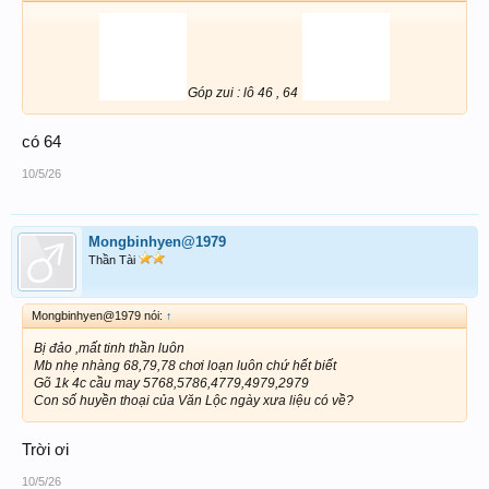
Góp zui : lô 46 , 64
có 64
10/5/26
Mongbinhyen@1979
Thần Tài
Mongbinhyen@1979 nói:
↑
Bị đảo ,mất tinh thần luôn
Mb nhẹ nhàng 68,79,78 chơi loạn luôn chứ hết biết
Gõ 1k 4c cầu may 5768,5786,4779,4979,2979
Con số huyền thoại của Văn Lộc ngày xưa liệu có về?
Trời ơi
10/5/26