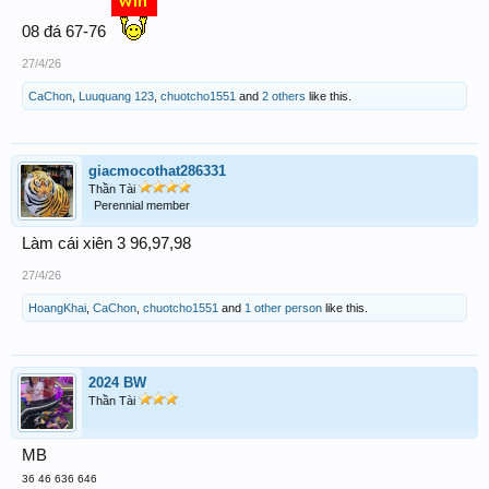
08 đá 67-76
27/4/26
CaChon
,
Luuquang 123
,
chuotcho1551
and
2 others
like this.
giacmocothat286331
Thần Tài
Perennial member
Làm cái xiên 3 96,97,98
27/4/26
HoangKhai
,
CaChon
,
chuotcho1551
and
1 other person
like this.
2024 BW
Thần Tài
MB
36 46 636 646