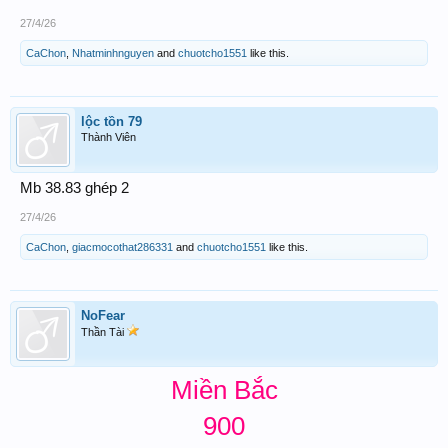
27/4/26
CaChon
,
Nhatminhnguyen
and
chuotcho1551
like this.
lộc tồn 79
Thành Viên
Mb 38.83 ghép 2
27/4/26
CaChon
,
giacmocothat286331
and
chuotcho1551
like this.
NoFear
Thần Tài
Miền Bắc
900