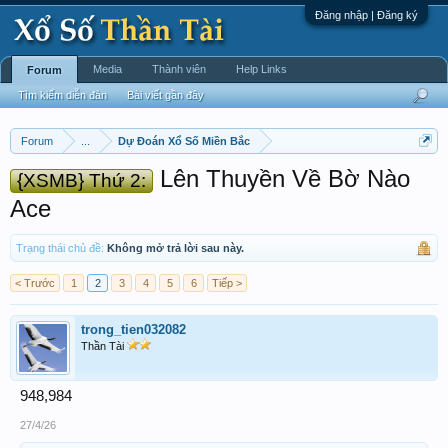
Đăng nhập | Đăng ký
Media
Thành viên
Help Links
Forum
Tìm kiếm diễn đàn
Bài viết gần đây
Forum
...
Dự Đoán Xổ Số Miền Bắc
Lên Thuyền Về Bờ Nào
{XSMB} Thứ 2:
Ace
Trạng thái chủ đề:
Không mở trả lời sau này.
< Trước
1
2
3
4
5
6
Tiếp >
trong_tien032082
Thần Tài
948,984
27/4/26