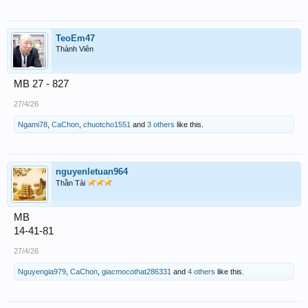
TeoEm47
Thành Viên
MB 27 - 827
27/4/26
Ngami78
,
CaChon
,
chuotcho1551
and
3 others
like this.
nguyenletuan964
Thần Tài
MB
14-41-81
27/4/26
Nguyengia979
,
CaChon
,
giacmocothat286331
and
4 others
like this.