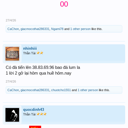
00
27/4/26
CaChon
,
giacmocothat286331
,
Ngami78
and
1 other person
like this.
nhinhiii
Thần Tài
Có đà tiến lên 38.83.69.96 bao đá lum la
1 lời 2 gở lại hôm qua huề hôm.nay
27/4/26
CaChon
,
giacmocothat286331
,
chuotcho1551
and
1 other person
like this.
quocdinh43
Thần Tài