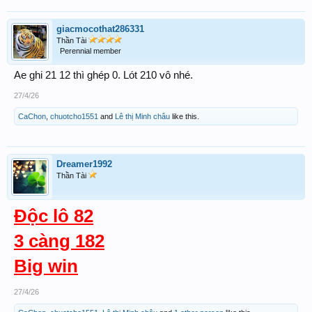
giacmocothat286331
Thần Tài
Perennial member
Ae ghi 21 12 thì ghép 0. Lót 210 vô nhé.
27/4/26
CaChon
,
chuotcho1551
and
Lê thị Minh châu
like this.
Dreamer1992
Thần Tài
Độc lô 82
3 càng 182
Big win
27/4/26