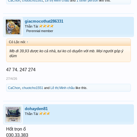
CaChon
,
chuotcho1551
,
Lê thị Minh châu
and
1 other person
like this.
giacmocothat286331
Thần Tài
Perennial member
Có Lộc nói:
↑
Mb đi 39,93 được ko cả nhà, tui ko có duyên với mb. Mọi người góp ý
dùm
47 74. 247 274
27/4/26
CaChon
,
chuotcho1551
and
Lê thị Minh châu
like this.
dohayden81
Thần Tài
Hốt trọn ổ
030.33.383