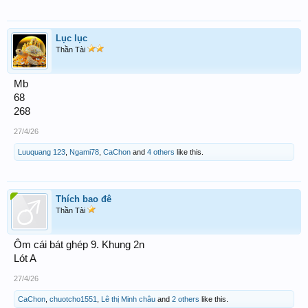
Lục lục
Thần Tài
Mb
68
268
27/4/26
Luuquang 123
,
Ngami78
,
CaChon
and
4 others
like this.
Thích bao đê
Thần Tài
Ôm cái bát ghép 9. Khung 2n
Lót A
27/4/26
CaChon
,
chuotcho1551
,
Lê thị Minh châu
and
2 others
like this.