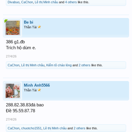
Divabuo
,
CaChon
,
Lê thị Minh châu
and
4 others
like this.
Be bi
Thần Tài
386 g1.đb
Trích hộ dùm e.
27/4/26
CaChon
,
Lê thị Minh châu
,
Kiếm tô cháo lòng
and
2 others
like this.
Minh Anh5566
Thần Tài
288.82.38.83đá bao
Đề 95.59.87.78
27/4/26
CaChon
,
chuotcho1551
,
Lê thị Minh châu
and
2 others
like this.