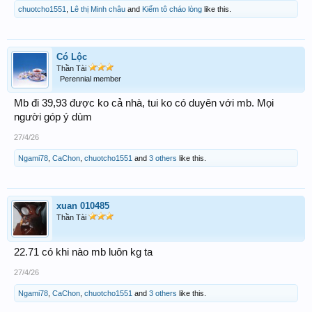
chuotcho1551
,
Lê thị Minh châu
and
Kiếm tô cháo lòng
like this.
Có Lộc
Thần Tài
Perennial member
Mb đi 39,93 được ko cả nhà, tui ko có duyên với mb. Mọi
người góp ý dùm
27/4/26
Ngami78
,
CaChon
,
chuotcho1551
and
3 others
like this.
xuan 010485
Thần Tài
22.71 có khi nào mb luôn kg ta
27/4/26
Ngami78
,
CaChon
,
chuotcho1551
and
3 others
like this.